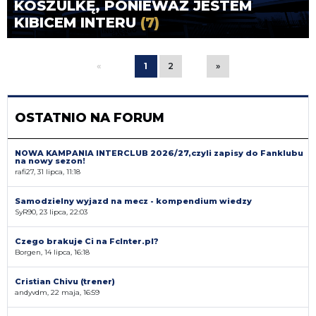
KOSZULKĘ, PONIEWAŻ JESTEM
KIBICEM INTERU
(7)
«
1
2
»
OSTATNIO NA FORUM
NOWA KAMPANIA INTERCLUB 2026/27,czyli zapisy do Fanklubu
na nowy sezon!
rafi27, 31 lipca, 11:18
Samodzielny wyjazd na mecz - kompendium wiedzy
SyR90, 23 lipca, 22:03
Czego brakuje Ci na FcInter.pl?
Borgen, 14 lipca, 16:18
Cristian Chivu (trener)
andyvdm, 22 maja, 16:59