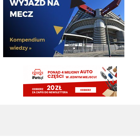
Botmon publicznie czci zmarlego bandyte piscitelliego brak slow obraz
nedzy i rozpaczy
G3nesis
07.08.2026 19:15
Jak tam Adriano, co słychać
G3nesis
07.08.2026 19:15
Hehe 😁
FENDI_SOSA
07.08.2026 18:56
Adriano ty already dead a nie forever he xd
FENDI_SOSA
07.08.2026 18:56
Oleeks ciśnij go he
Adriano_forever
07.08.2026 18:30
mnie też zbanował za danie reakcji haha na jego ostatnie stanowisko które
było ostatnie ostatnim ostatniejsze i najostatniejsze
Adriano_forever
07.08.2026 18:29
don korleone polskiej kibolki