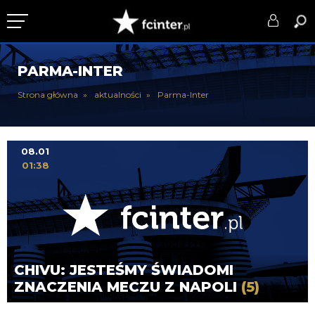
KLUB
PARMA-INTER
DRUŻYNA
Strona główna
aktualności
Parma-Inter
SERIE A
PUCHARY
08.01
01:38
DLA TIFOSICH
SERWIS
CHIVU: JESTEŚMY ŚWIADOMI
ZNACZENIA MECZU Z NAPOLI
(5)