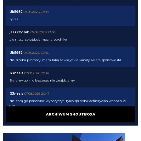
Uki1982
07.08.2026 23:09
Ty tez...
jaszczomb
07.08.2026 23:00
ale masz zayebiscie mocna psychike
Uki1982
07.08.2026 22:45
Nie trzeba promocji mam taką tv wszystkie kanaly swiata sportowe itd
G3nesis
07.08.2026 20:47
Bierzmy go, nic lepszego nie znajdziemy
G3nesis
07.08.2026 20:47
Nie chcą go ponownie wypożyczyć, tylko sprzedaż definitywna wchodzi w
grę
ARCHIWUM SHOUTBOXA
G3nesis
07.08.2026 20:47
Cancelo wrócił do Al Hilal
Nerazzurro90
07.08.2026 19:42