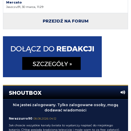
Mercato
Jaszczu91, 30 marca, 11:29
PRZEJDŹ NA FORUM
SHOUTBOX
Nie jesteś zalogowany. Tylko zalogowane osoby, mogą
dodawać wiadomości
Nerazzurro90
08.08.2026 04:12
Jak chcecie wszystkie kanały świata to wystarczy napisać do niejakiego
kotanio. Chłop posiada kradziona telewizję i może wam to za free załatwić.