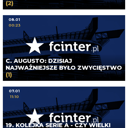
(2)
08.01
00:23
C. AUGUSTO: DZISIAJ
NAJWAŻNIEJSZE BYŁO ZWYCIĘSTWO
(1)
07.01
11:10
19. KOLEJKA SERIE A - CZY WIELKI