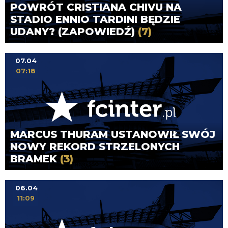
POWRÓT CRISTIANA CHIVU NA
STADIO ENNIO TARDINI BĘDZIE
UDANY? (ZAPOWIEDŹ)
(7)
07.04
07:18
MARCUS THURAM USTANOWIŁ SWÓJ
NOWY REKORD STRZELONYCH
BRAMEK
(3)
06.04
11:09