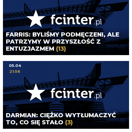
FARRIS: BYLIŚMY PODMĘCZENI, ALE
PATRZYMY W PRZYSZŁOŚĆ Z
ENTUZJAZMEM
(13)
05.04
21:56
DARMIAN: CIĘŻKO WYTŁUMACZYĆ
TO, CO SIĘ STAŁO
(3)