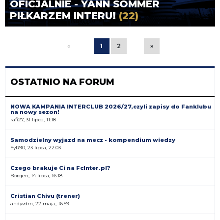
OFICJALNIE - YANN SOMMER
PIŁKARZEM INTERU!
(22)
«
1
2
»
OSTATNIO NA FORUM
NOWA KAMPANIA INTERCLUB 2026/27,czyli zapisy do Fanklubu
na nowy sezon!
rafi27, 31 lipca, 11:18
Samodzielny wyjazd na mecz - kompendium wiedzy
SyR90, 23 lipca, 22:03
Czego brakuje Ci na FcInter.pl?
Borgen, 14 lipca, 16:18
Cristian Chivu (trener)
andyvdm, 22 maja, 16:59