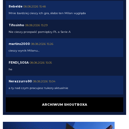
Rebelde
08.08.2026 15:48
Mnie bardziej cieszy ich gra, słabo ten Milan wygląda
Tifosinho
08.08.2026 15:29
Nie cieszy przepaść pomiędzy PL a Serie A
martins2000
08.08.2026 15:26
cieszy wynik Milanu...
FENDI_SOSA
08.08.2026 15:05
he
Nerazzurro90
08.08.2026 15:04
a ty nad czym pracujesz tukory aktualnie
FENDI_SOSA
08.08.2026 15:03
ARCHIWUM SHOUTBOXA
tyle ze musi popracowac w defensywie bardziej
FENDI_SOSA
08.08.2026 15:03
jego przeciwienistwo.