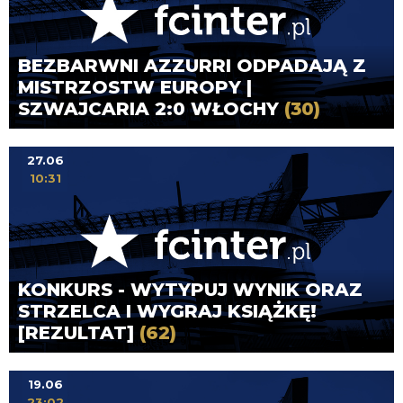
BEZBARWNI AZZURRI ODPADAJĄ Z
MISTRZOSTW EUROPY |
SZWAJCARIA 2:0 WŁOCHY
(30)
27.06
10:31
KONKURS - WYTYPUJ WYNIK ORAZ
STRZELCA I WYGRAJ KSIĄŻKĘ!
[REZULTAT]
(62)
19.06
23:02