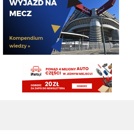
FENDI_SOSA
08.08.2026 15:03
jeszcze jak spojrzysz na lh xd
FENDI_SOSA
08.08.2026 15:03
diouf ma fajny pęd na bramke
VVujek
08.08.2026 15:03
Ty nazwałeś go plackiem przypominam
Nerazzurro90
08.08.2026 15:03
fajnie ze diouf kolejny mecz z golem, ołktri ma tym samym argumenty zeby
w sumie zamknac juz mercato
ragnar
08.08.2026 15:02
Diouf szybka noga 😄
ragnar
08.08.2026 15:02
Ładnie Bovio czy jak mu tam skubnał
VVujek
08.08.2026 15:02