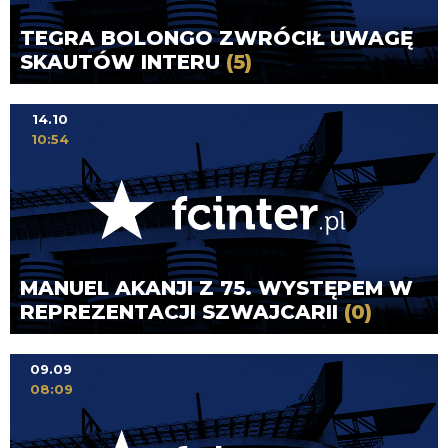
TEGRA BOLONGO ZWRÓCIŁ UWAGĘ
SKAUTÓW INTERU
(5)
14.10
10:54
MANUEL AKANJI Z 75. WYSTĘPEM W
REPREZENTACJI SZWAJCARII
(0)
09.09
08:09