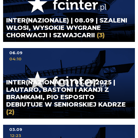
INTER(NAZIONALE) | 08.09 | SZALENI
WŁOSI, WYSOKIE WYGRANE
CHORWACJI I SZWAJCARII
(3)
06.09
04:10
INTER(NAZIONALE) | 05.09.2025 |
LAUTARO, BASTONI I AKANJI Z
BRAMKAMI, PIO ESPOSITO
DEBIUTUJE W SENIORSKIEJ KADRZE
(2)
03.09
12:23