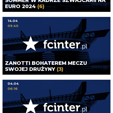
SOMMER W KADRZE SZWAJCARII NA
EURO 2024
(6)
14.04
09:40
ZANOTTI BOHATEREM MECZU
SWOJEJ DRUŻYNY
(3)
04.04
06:16