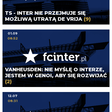
TS - INTER NIE PRZEJMUJE SIĘ
MOŻLIWĄ UTRATĄ DE VRIJA
(9)
01.09
08:52
VANHEUSDEN: NIE MYŚLĘ O INTERZE,
JESTEM W GENOI, ABY SIĘ ROZWIJAĆ
(2)
12.07
08:31