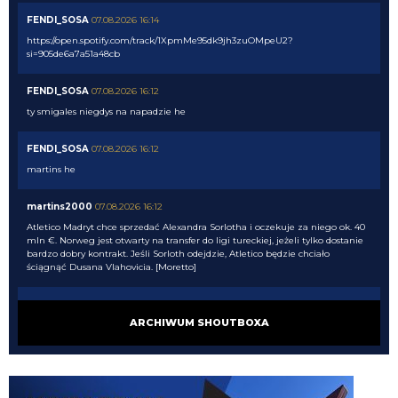
FENDI_SOSA
07.08.2026 16:14
https://open.spotify.com/track/1XpmMe95dk9jh3zuOMpeU2?
si=905de6a7a51a48cb
FENDI_SOSA
07.08.2026 16:12
ty smigales niegdys na napadzie he
FENDI_SOSA
07.08.2026 16:12
martins he
martins2000
07.08.2026 16:12
Atletico Madryt chce sprzedać Alexandra Sorlotha i oczekuje za niego ok. 40
mln €. Norweg jest otwarty na transfer do ligi tureckiej, jeżeli tylko dostanie
bardzo dobry kontrakt. Jeśli Sorloth odejdzie, Atletico będzie chciało
ściągnąć Dusana Vlahovicia. [Moretto]
FENDI_SOSA
07.08.2026 16:10
ARCHIWUM SHOUTBOXA
Lucek!
FENDI_SOSA
07.08.2026 16:09
oni wygrali z cwe. he