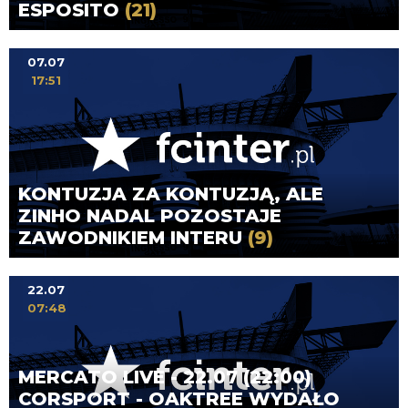
ESPOSITO
(21)
07.07
17:51
KONTUZJA ZA KONTUZJĄ, ALE
ZINHO NADAL POZOSTAJE
ZAWODNIKIEM INTERU
(9)
22.07
07:48
MERCATO LIVE - 22.07 (22:00)
CORSPORT - OAKTREE WYDAŁO