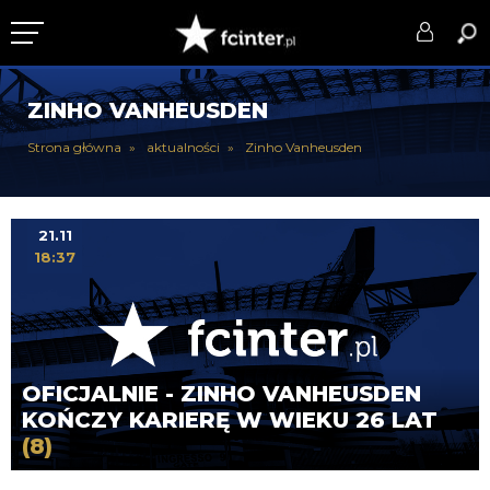
KLUB
ZINHO VANHEUSDEN
DRUŻYNA
Strona główna
aktualności
Zinho Vanheusden
SERIE A
PUCHARY
21.11
18:37
DLA TIFOSICH
SERWIS
OFICJALNIE - ZINHO VANHEUSDEN
KOŃCZY KARIERĘ W WIEKU 26 LAT
(8)