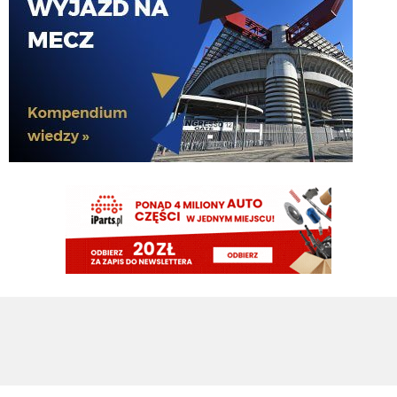
FENDI_SOSA
07.08.2026 16:09
u he jutro z gadami z j?!
martins2000
07.08.2026 16:09
Prawdopodobny skład na jutrzejszy sparing z Interem (Sky): Di Gregorio -
Kalulu, Bremer, Koopmeiners, Cambiaso - Locatelli Douglas Luiz -
Alajbegović, McKennie, Conceicao - David
FENDI_SOSA
07.08.2026 16:09
ty nie randi? he
FENDI_SOSA
07.08.2026 16:09
nerra co tam he
FENDI_SOSA
07.08.2026 15:57
doliczyl 4min a 93;20 9 rozny i 94;10 jakos wykonali 10
FENDI_SOSA
07.08.2026 15:57
na styku.., 10korni w bayernos astonos
FENDI_SOSA
07.08.2026 15:57