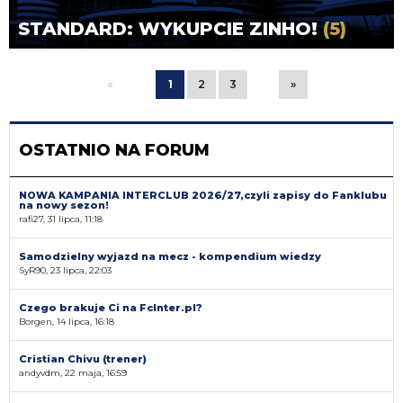
STANDARD: WYKUPCIE ZINHO!
(5)
«
1
2
3
»
OSTATNIO NA FORUM
NOWA KAMPANIA INTERCLUB 2026/27,czyli zapisy do Fanklubu
na nowy sezon!
rafi27, 31 lipca, 11:18
Samodzielny wyjazd na mecz - kompendium wiedzy
SyR90, 23 lipca, 22:03
Czego brakuje Ci na FcInter.pl?
Borgen, 14 lipca, 16:18
Cristian Chivu (trener)
andyvdm, 22 maja, 16:59