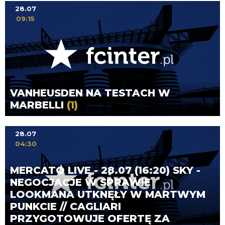
28.07
09:15
VANHEUSDEN NA TESTACH W
MARBELLI
(1)
28.07
04:30
MERCATO LIVE - 28.07 (16:20) SKY -
NEGOCJACJE W SPRAWIE
LOOKMANA UTKNĘŁY W MARTWYM
PUNKCIE // CAGLIARI
PRZYGOTOWUJE OFERTĘ ZA