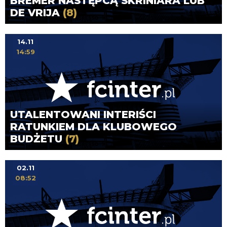
BREMER NASTĘPCĄ SKRINIARA LUB
DE VRIJA
(8)
14.11
14:59
UTALENTOWANI INTERIŚCI
RATUNKIEM DLA KLUBOWEGO
BUDŻETU
(7)
02.11
08:52