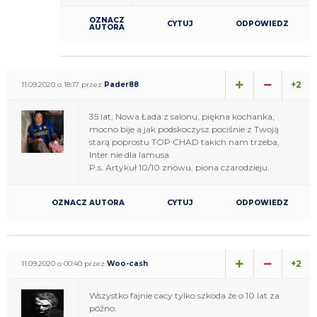
OZNACZ
CYTUJ
ODPOWIEDZ
AUTORA
+2
11.09.2020 o 18:17 przez
Pader88
35 lat, Nowa Łada z salonu, piękna kochanka,
mocno bije a jak podskoczysz pociśnie z Twoją
starą poprostu TOP CHAD takich nam trzeba,
Inter nie dla lamusa.
P.s. Artykuł 10/10 znowu, piona czarodzieju.
OZNACZ AUTORA
CYTUJ
ODPOWIEDZ
+2
11.09.2020 o 00:40 przez
Woo-cash
Wszystko fajnie cacy tylko szkoda że o 10 lat za
późno.