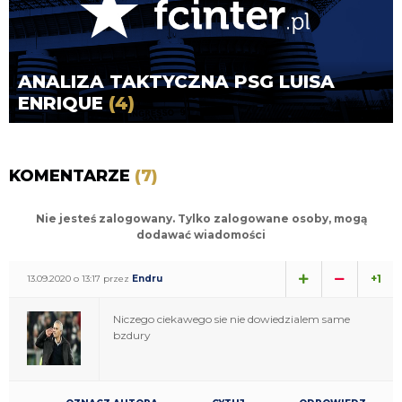
ANALIZA TAKTYCZNA PSG LUISA
ENRIQUE
(4)
KOMENTARZE
(7)
Nie jesteś zalogowany. Tylko zalogowane osoby, mogą
dodawać wiadomości
+1
13.09.2020 o 13:17 przez
Endru
Niczego ciekawego sie nie dowiedzialem same
bzdury