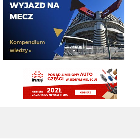
Endru
09.08.2026 21:31
I dalej chcą, a ty kretynie chciałes sidibe i pepe
VVujek
09.08.2026 21:24
Spence z Tottenhamu 0 g 0 asyst a wielu go tu chciało.
Cny
09.08.2026 21:23
plan idealny. kupujemy nortona za 15M, myślimy że kopnie Ewa razy prosto
piłkę i jakieś niukasyl czy inne lids da za niego sto milionów później, w
rzeczywistości bujamy się z nim jak z islamskim albancem
Klinsi64
09.08.2026 21:02
no i do Sebka Esposito bo on mentalnie też jest murzynem
Klinsi64
09.08.2026 21:01
słabość VVujka do czarnych jest już legendarna
Klinsi64
09.08.2026 21:01
fajne śmiganie Nortona Puffy
Klinsi64
09.08.2026 21:00