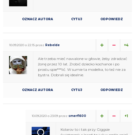
OZNACZ AUTORA
CYTUJ
ODPOWIEDZ
+4
10.09.2020 o 22:15 przez
Rebelde
Ale trzeba mieć nawalone w głowie, żeby zdradzać
żonę przez 10 lat. Zrobić dziecko kochance i po
prostu spie***lić. W sumie ta modelka, to też nie za
bystra. Dobrali się idealnie.
OZNACZ AUTORA
CYTUJ
ODPOWIEDZ
+1
10.09.2020 o 23:09 przez
smerf1600
Kolarov to i tak przy Giggsie
świętoszek a Icardi to już w ogóle anioł