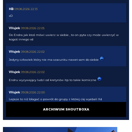
HB
09.08.2026 22:13
xD
VVujek
09.08.2026 22:05
Do Endra jak ktoś mówi uwierz w siebie , to on pyta czy może uwierzyć w
kogoś innego xd
VVujek
09.08.2026 22:02
Jedyny człowiek który nie ma szacunku nawet sam do siebie
VVujek
09.08.2026 22:02
Endru wyzywający ludzi od kretynów itp to takie komiczne
VVujek
09.08.2026 22:00
Lepsze to niż błagać o powrót do grupy z której cię wyebali Xd
ARCHIWUM SHOUTBOXA
Nerazzurro90
09.08.2026 21:51
Miłośnik i wielbiciel wielkich murzynów sidibe singo pepe a teraz Norton
cuffy oto niejaki wujek, sodomitax zboczeniec