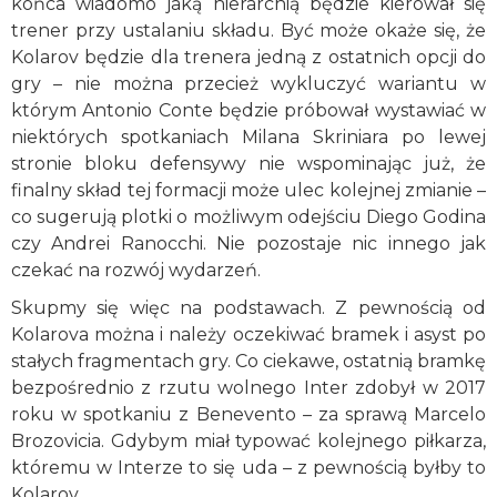
końca wiadomo jaką hierarchią będzie kierował się
trener przy ustalaniu składu. Być może okaże się, że
Kolarov będzie dla trenera jedną z ostatnich opcji do
gry – nie można przecież wykluczyć wariantu w
którym Antonio Conte będzie próbował wystawiać w
niektórych spotkaniach Milana Skriniara po lewej
stronie bloku defensywy nie wspominając już, że
finalny skład tej formacji może ulec kolejnej zmianie –
co sugerują plotki o możliwym odejściu Diego Godina
czy Andrei Ranocchi. Nie pozostaje nic innego jak
czekać na rozwój wydarzeń.
Skupmy się więc na podstawach. Z pewnością od
Kolarova można i należy oczekiwać bramek i asyst po
stałych fragmentach gry. Co ciekawe, ostatnią bramkę
bezpośrednio z rzutu wolnego Inter zdobył w 2017
roku w spotkaniu z Benevento – za sprawą Marcelo
Brozovicia. Gdybym miał typować kolejnego piłkarza,
któremu w Interze to się uda – z pewnością byłby to
Kolarov.