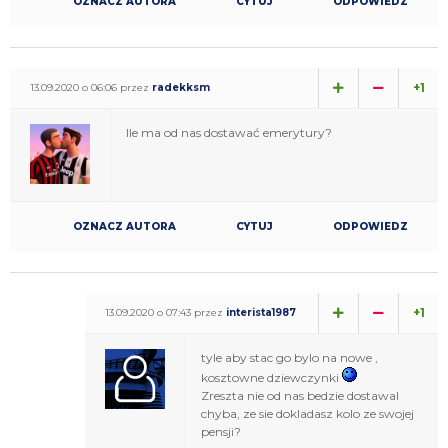
OZNACZ AUTORA
CYTUJ
ODPOWIEDZ
+1
13.09.2020 o 06:06 przez
radekksm
Ile ma od nas dostawać emerytury?
OZNACZ AUTORA
CYTUJ
ODPOWIEDZ
+1
13.09.2020 o 07:43 przez
interista1987
tyle aby stac go bylo na nowe ,
kosztowne dziewczynki
Zreszta nie od nas bedzie dostawal
chyba, ze sie dokladasz kolo ze swojej
pensji?