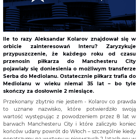
Ile to razy Aleksandar Kolarov znajdował się w
orbicie zainteresowań Interu? Zaryzykuje
przypuszczenie, że każdego roku od czasu
przenosin piłkarza do Manchesteru City
pojawiały się doniesienia o możliwym transferze
Serba do Mediolanu. Ostatecznie piłkarz trafia do
Mediolanu w wieku niemal 35 lat – bo tyle
skończy za dosłownie 2 miesiące.
Przekonany zbytnio nie jestem - Kolarov co prawda
to uznane nazwisko, które potwierdziło swoją
wartość występując z powodzeniem przez 8 lat w
barwach Manchesteru City i które zaliczyło koniec
końców udany powrót do Włoch – szczególnie kiedy
popatrzymy na występy w pierwszych 2 latach gry w