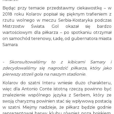
Będąc przy temacie przedstawmy ciekawostkę – w
2018 roku Kolarov popisał się pięknym trafieniem z
rzutu wolnego w meczu Serbia-Kostaryka podczas
Mistrzostw Świata. Gol okazał się bardzo
wartościowym dla piłkarza – po spotkaniu otrzymał
on samochód terenowy, Ładę, od gubernatora miasta
Samara.
- Skonsultowaliśmy to z kibicami Samary i
zdecydowaliśmy się nagrodzić piłkarza, który jako
pierwszy strzeli gola na naszym stadionie.
Kolarov do szatni Interu wniesie dużo charakteru,
więc dla Antonio Conte istotną rzeczą powinno być
znalezienie wspólnego języka z Serbem, który ze
swoją charyzmą powinien stać się wpływową postacią
w szatni. Miejmy nadzieje, że piłkarz będzie godnie
reprezentował barwy klubu również poza boiskiem,