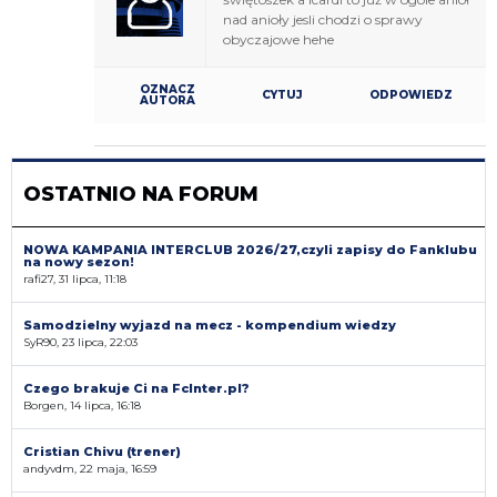
nad anioły jesli chodzi o sprawy
obyczajowe hehe
OZNACZ
CYTUJ
ODPOWIEDZ
AUTORA
OSTATNIO NA FORUM
NOWA KAMPANIA INTERCLUB 2026/27,czyli zapisy do Fanklubu
na nowy sezon!
rafi27, 31 lipca, 11:18
Samodzielny wyjazd na mecz - kompendium wiedzy
SyR90, 23 lipca, 22:03
Czego brakuje Ci na FcInter.pl?
Borgen, 14 lipca, 16:18
Cristian Chivu (trener)
andyvdm, 22 maja, 16:59