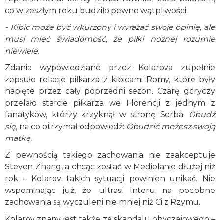
co w zeszłym roku budziło pewne wątpliwości.
- Kibic może być wkurzony i wyrażać swoje opinię, ale
musi mieć świadomość, że piłki nożnej rozumie
niewiele.
Zdanie wypowiedziane przez Kolarova zupełnie
zepsuło relacje piłkarza z kibicami Romy, które były
napięte przez cały poprzedni sezon. Czarę goryczy
przelało starcie piłkarza we Florencji z jednym z
fanatyków, którzy krzyknął w stronę Serba:
Obudź
się
, na co otrzymał odpowiedź:
Obudzić możesz swoją
matkę.
Z pewnością takiego zachowania nie zaakceptuje
Steven Zhang, a chcąc zostać w Mediolanie dłużej niż
rok – Kolarov takich sytuacji powinien unikać. Nie
wspominając już, że ultrasi Interu na podobne
zachowania są wyczuleni nie mniej niż Ci z Rzymu.
Kolarov znany jest także ze skandalu obyczajowego –