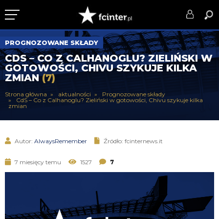
KLUB
PROGNOZOWANE SKŁADY
CDS – CO Z CALHANOGLU? ZIELIŃSKI W
DRUŻYNA
GOTOWOŚCI, CHIVU SZYKUJE KILKA
ZMIAN
(7)
SERIE A
Strona główna
aktualności
Prognozowane składy
CdS – Co z Calhanoglu? Zieliński w gotowości, Chivu szykuje kilka
PUCHARY
zmian
DLA TIFOSICH
Autor:
AlwaysRemember
Źródło: fcinternews.it
SERWIS
7 miesięcy temu
1527
7