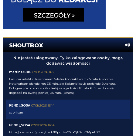
SHOUTBOX
Nie jesteś zalogowany. Tylko zalogowane osoby, mogą
dodawać wiadomości
martins2000
07.08.2026 16:21
Lucumi ustalił z Juventusem 5-letni kontrakt wart 2,5 mln € rocznie.
Nottingham oferuje mu 3,5 mln, ale Kolumbijczyk preferuje Juventus.
Bologna póki co odrzuciła ofertę w wysokości 17 mln €. Juve chce się
dogadać na kwotę poniżej 25 mln. [Schira]
FENDI_SOSA
07.08.2026 16:14
capri sun
FENDI_SOSA
07.08.2026 16:14
https://open.spotify.com/track/1XpmMe95dk9jh3zuOMpeU2?