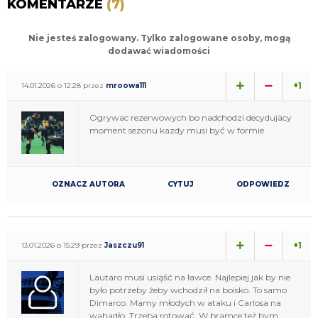
KOMENTARZE
(7)
Nie jesteś zalogowany. Tylko zalogowane osoby, mogą
dodawać wiadomości
+1
14.01.2026 o 12:28 przez
mroowa111
Ogrywac rezerwowych bo nadchodzi decydujàcy
moment sezonu kazdy musi być w formie
OZNACZ AUTORA
CYTUJ
ODPOWIEDZ
+1
13.01.2026 o 15:29 przez
Jaszczu91
Lautaro musi usiąść na ławce. Najlepiej jak by nie
było potrzeby żeby wchodził na boisko. To samo
Dimarco. Mamy młodych w ataku i Carlosa na
wahadło. Trzeba rotować. W bramce też bym