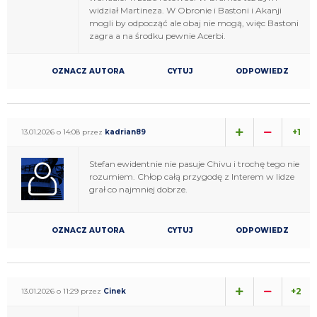
widział Martineza. W Obronie i Bastoni i Akanji
mogli by odpocząć ale obaj nie mogą, więc Bastoni
zagra a na środku pewnie Acerbi.
OZNACZ AUTORA
CYTUJ
ODPOWIEDZ
+1
13.01.2026 o 14:08 przez
kadrian89
Stefan ewidentnie nie pasuje Chivu i trochę tego nie
rozumiem. Chłop całą przygodę z Interem w lidze
grał co najmniej dobrze.
OZNACZ AUTORA
CYTUJ
ODPOWIEDZ
+2
13.01.2026 o 11:29 przez
Cinek