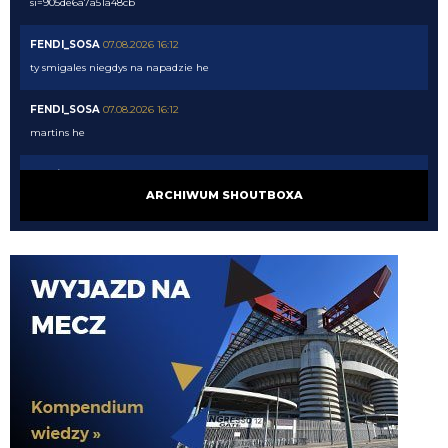
si=905de6a7a51a48cb
FENDI_SOSA
07.08.2026 16:12
ty smigales niegdys na napadzie he
FENDI_SOSA
07.08.2026 16:12
martins he
martins2000
07.08.2026 16:12
ARCHIWUM SHOUTBOXA
Atletico Madryt chce sprzedać Alexandra Sorlotha i oczekuje za niego ok. 40
mln €. Norweg jest otwarty na transfer do ligi tureckiej, jeżeli tylko dostanie
bardzo dobry kontrakt. Jeśli Sorloth odejdzie, Atletico będzie chciało
ściągnąć Dusana Vlahovicia. [Moretto]
FENDI_SOSA
07.08.2026 16:10
Lucek!
FENDI_SOSA
07.08.2026 16:09
oni wygrali z cwe. he
FENDI_SOSA
07.08.2026 16:09
u he jutro z gadami z j?!