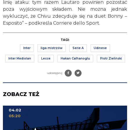
linię ataku: tym razem Lautaro powinien pozostać
poza wyjściowym składem. Nie można jednak
wykluczyć, że Chivu zdecyduje się na duet Bonny –
Esposito” – podkreśla Corriere dello Sport.
TAGI:
Inter
liga mistrzów
Serie A
Udinese
Inter Mediolan
Lecce
Hakan Calhanoglu
Piotr Zieliński
udostępnij
ZOBACZ TEŻ
04.02
05:20