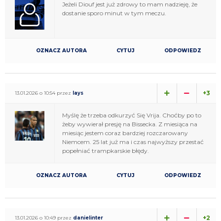
Jeżeli Diouf jest już zdrowy to mam nadzieję, że
dostanie sporo minut w tym meczu.
OZNACZ AUTORA
CYTUJ
ODPOWIEDZ
+3
13.01.2026 o 10:54 przez
lays
Myślę że trzeba odkurzyć Się Vrija. Choćby po to
żeby wywierał presję na Bissecka. Z miesiąca na
miesiąc jestem coraz bardziej rozczarowany
Niemcem. 25 lat już ma i czas najwyższy przestać
popełniać trampkarskie błędy.
OZNACZ AUTORA
CYTUJ
ODPOWIEDZ
+2
13.01.2026 o 10:49 przez
danielinter