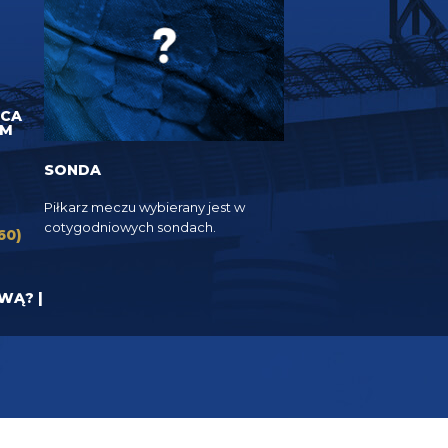
UCA
EM
SONDA
Piłkarz meczu wybierany jest w
cotygodniowych sondach.
60)
YWĄ? |