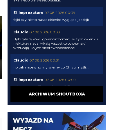
akanjiego pierwszego składu
El_Imprezatore
07.08.2026 00:39
fejki czy nie to nasze okienko wygląda jak fejk
Claudio
07.08.2026 00:33
Było tyle fejków i gównoinformacji w tym okienku i
niektórzy nadal łykają wszystko co pismaki
wrzucają. To jest nieprawdopodobne.
Claudio
07.08.2026 00:31
no tak napewno my wiemy co Chivu myśli....
El_Imprezatore
07.08.2026 00:09
tak na pewno Chivu tak uznał XD
ARCHIWUM SHOUTBOXA
Claudio
06.08.2026 23:58
pismaki zawsze maja info z opoznieniem. Moze juz
dawno dali sobie spokoj z Romero. To wiedza tylko
wewnatrz Interu
Claudio
06.08.2026 23:57