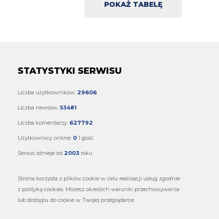
POKAŻ TABELĘ
STATYSTYKI SERWISU
Liczba użytkowników:
29606
Liczba newsów:
53481
Liczba komentarzy:
627792
Użytkownicy online:
0
1 gość
Serwis istnieje od
2003
roku
Strona korzysta z plików cookie w celu realizacji usług zgodnie
z polityką cookies. Możesz określich warunki przechowywania
lub dostępu do cookie w Twojej przeglądarce.