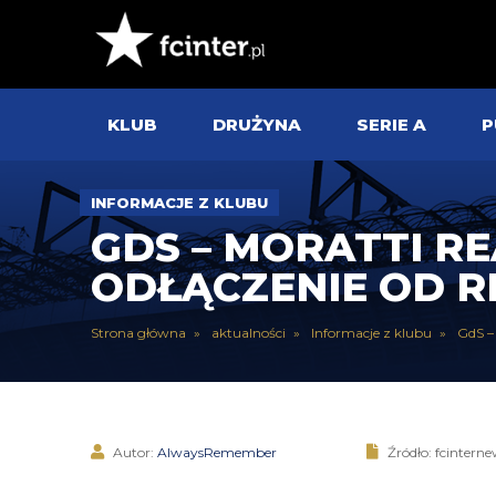
KLUB
DRUŻYNA
SERIE A
P
INFORMACJE Z KLUBU
GDS – MORATTI RE
ODŁĄCZENIE OD 
Strona główna
aktualności
Informacje z klubu
GdS – 
Autor:
AlwaysRemember
Źródło: fcinterne