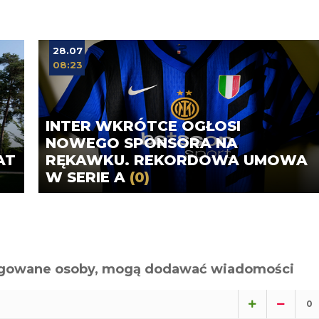
28.07
08:23
INTER WKRÓTCE OGŁOSI
NOWEGO SPONSORA NA
AT
RĘKAWKU. REKORDOWA UMOWA
W SERIE A
(0)
alogowane osoby, mogą dodawać wiadomości
0