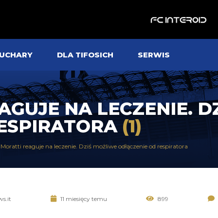
UCHARY
DLA TIFOSICH
SERWIS
AGUJE NA LECZENIE. D
RESPIRATORA
(1)
Moratti reaguje na leczenie. Dziś możliwe odłączenie od respiratora
ws.it
11 miesięcy temu
899