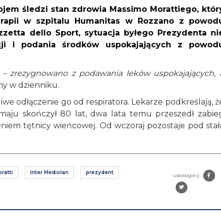
kojem śledzi stan zdrowia Massimo Morattiego, któr
 terapii w szpitalu Humanitas w Rozzano z powod
zetta dello Sport, sytuacja byłego Prezydenta ni
cji i podania środków uspokajających z powod
 – zrezygnowano z podawania leków uspokajających, 
y w dzienniku.
liwe odłączenie go od respiratora. Lekarze podkreślają, ż
w maju skończył 80 lat, dwa lata temu przeszedł zabie
niem tętnicy wieńcowej. Od wczoraj pozostaje pod stał
ratti
Inter Mediolan
prezydent
udostępnij