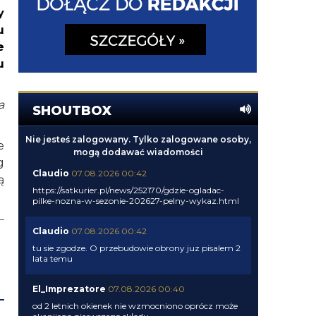
y
u
e
u
a
SHOUTBOX
Nie jesteś zalogowany. Tylko zalogowane osoby,
e
mogą dodawać wiadomości
g
Claudio
07.08.2026 00:42
ą
https://satkurier.pl/news/252170/gdzie-ogladac-
pilke-nozna-w-sezonie-202627-pelny-wykaz.html
Claudio
07.08.2026 00:42
tu sie zgodze. O przebudowie obrony juz pisalem 2
lata temu
El_Imprezatore
07.08.2026 00:40
od 2 letnich okienek nie wzmocniono oprócz może