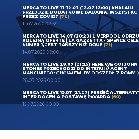
MERCATO LIVE 11-12.07 (12.07 12:00) KHALAILI
PRZEJDZIE DODATKOWE BADANIA. WSZYSTKO
PRZEZ COVID?
(72)
11.07.2026 08:39
MERCATO LIVE 14.07 (20:20) LIVERPOOL ODRZ
KOLEJNĄ OFERTĘ | LA GAZZETTA - SPENCE CEL
NUMER 1, JEST TAŃSZY NIŻ DOUE
(71)
14.07.2026 09:00
MERCATO LIVE 28.07 (21:25) HERE WE GO! JOHN
STONES PRZECHODZI DO INTERU! // AGENT
MANCINIEGO: CHCIAŁEM, BY ODSZEDŁ Z ROMY
(
28.07.2026 00:00
MERCATO LIVE 15.07 (21:27) PERIŠIĆ ALTERNAT
INTER DOCENIA POSTAWĘ PAVARDA
(60)
15.07.2026 00:00