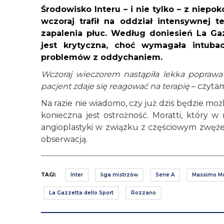
Środowisko Interu – i nie tylko – z niepo
wczoraj trafił na oddział intensywnej
zapalenia płuc. Według doniesień La Gaz
jest krytyczna, choć wymagała intuba
problemów z oddychaniem.
Wczoraj wieczorem nastąpiła lekka poprawa
pacjent zdaje się reagować na terapię
– czytam
Na razie nie wiadomo, czy już dziś będzie moż
konieczna jest ostrożność. Moratti, który 
angioplastyki w związku z częściowym zwęże
obserwacją.
TAGI:
Inter
liga mistrzów
Serie A
Massimo Mo
La Gazzetta dello Sport
Rozzano