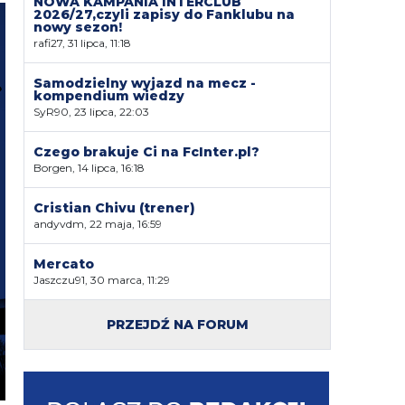
NOWA KAMPANIA INTERCLUB
2026/27,czyli zapisy do Fanklubu na
nowy sezon!
rafi27, 31 lipca, 11:18
Samodzielny wyjazd na mecz -
kompendium wiedzy
SyR90, 23 lipca, 22:03
Czego brakuje Ci na FcInter.pl?
Borgen, 14 lipca, 16:18
Cristian Chivu (trener)
andyvdm, 22 maja, 16:59
Mercato
Jaszczu91, 30 marca, 11:29
PRZEJDŹ NA FORUM