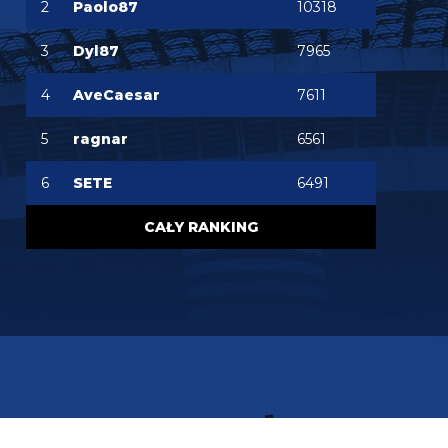
2
Paolo87
10318
FENDI_SOSA
06.08.2026 22:15
Ważniejsze mamy pozycje do obstawienia
3
Dyl87
7965
FENDI_SOSA
06.08.2026 22:15
4
AveCaesar
7611
Ten romero niby ok ale nie ma na niego ciśnienia i
tak
5
ragnar
6561
Nerazzurro90
06.08.2026 21:59
6
SETE
6491
Jones to juz dawno ma w dupie azalio tego całego
od stycznia go ściąga i nie może
CAŁY RANKING
chonciak
06.08.2026 21:55
Odejdzie Pavard to przyjdzie romero. Odejdzie
asslani i frattesi to może przyjdzie curtis jones
chonciak
06.08.2026 21:54
Rebelde jaki plac budowy ?XD Nikt budowy nie
rozpoczął w tym sezonie xd Oni tylko podmieniają
materiały.
Rebelde
06.08.2026 21:34