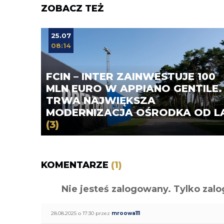
ZOBACZ TEŻ
25.07
08:14
FCIN – INTER ZAINWESTUJE 100
MLN EURO W APPIANO GENTILE.
TRWA NAJWIĘKSZA
MODERNIZACJA OŚRODKA OD L
(3)
KOMENTARZE
(1)
Nie jesteś zalogowany. Tylko z
28.08.2025 o 17:30 przez
mroowa111