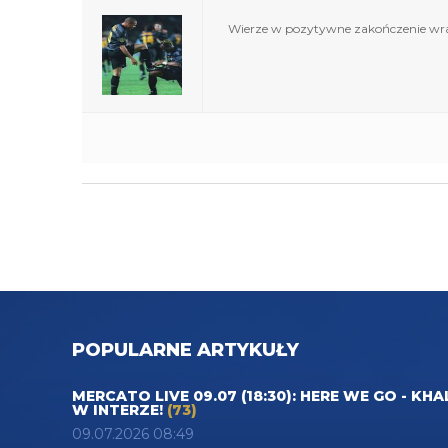
Wierze w pozytywne zakończenie wra
POPULARNE ARTYKUŁY
MERCATO LIVE 09.07 (18:30): HERE WE GO - KHA
W INTERZE!
(73)
09.07.2026 08:49