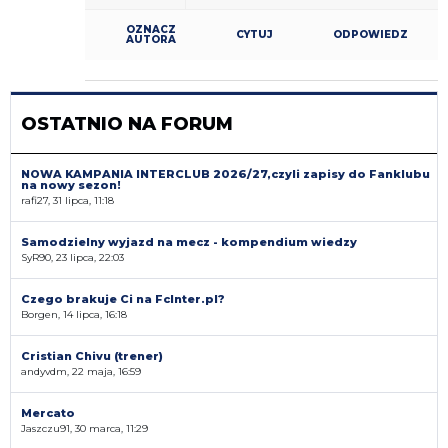
OZNACZ
CYTUJ
ODPOWIEDZ
AUTORA
OSTATNIO NA FORUM
NOWA KAMPANIA INTERCLUB 2026/27,czyli zapisy do Fanklubu
na nowy sezon!
rafi27, 31 lipca, 11:18
Samodzielny wyjazd na mecz - kompendium wiedzy
SyR90, 23 lipca, 22:03
Czego brakuje Ci na FcInter.pl?
Borgen, 14 lipca, 16:18
Cristian Chivu (trener)
andyvdm, 22 maja, 16:59
Mercato
Jaszczu91, 30 marca, 11:29