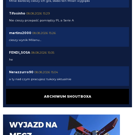
Mnie bardziej cieszy ich gra, słabo ten Milan wygląda
Tifosinho
08.08.2026 15:29
Nie cieszy przepaść pomiędzy PL a Serie A
martins2000
08.08.2026 15:26
cieszy wynik Milanu...
FENDI_SOSA
08.08.2026 15:05
he
Nerazzurro90
08.08.2026 15:04
a ty nad czym pracujesz tukory aktualnie
FENDI_SOSA
08.08.2026 15:03
ARCHIWUM SHOUTBOXA
tyle ze musi popracowac w defensywie bardziej
FENDI_SOSA
08.08.2026 15:03
jego przeciwienistwo.
FENDI_SOSA
08.08.2026 15:03