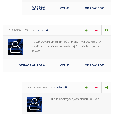
OZNACZ
CYTUJ
ODPOWIEDZ
AUTORA
+2
19.12.2025 o 11:55 przez
rchemik
Tytuł powinien brzmieć : "Hakan wraca do gry,
czyli pomocnik w najwyższej formie ląduje na
ławce"
OZNACZ AUTORA
CYTUJ
ODPOWIEDZ
+1
19.12.2025 o 11:55 przez
rchemik
dla niedomyślnych chodzi o Ziela