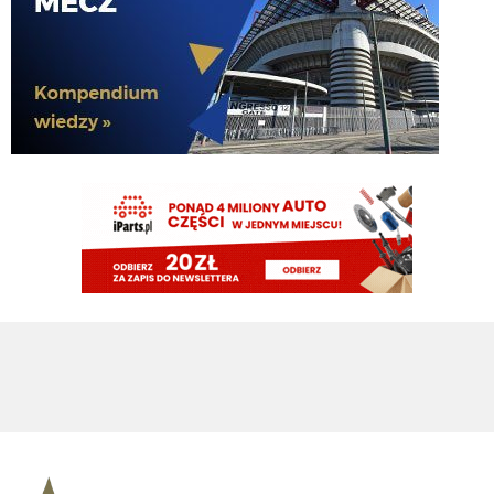
jeszcze jak spojrzysz na lh xd
FENDI_SOSA
08.08.2026 15:03
diouf ma fajny pęd na bramke
VVujek
08.08.2026 15:03
Ty nazwałeś go plackiem przypominam
Nerazzurro90
08.08.2026 15:03
fajnie ze diouf kolejny mecz z golem, ołktri ma tym samym argumenty zeby
w sumie zamknac juz mercato
ragnar
08.08.2026 15:02
Diouf szybka noga 😄
ragnar
08.08.2026 15:02
Ładnie Bovio czy jak mu tam skubnał
VVujek
08.08.2026 15:02
Diouf pan piłkarz ,a niektórzy chcieli się go już pozbyć xdd