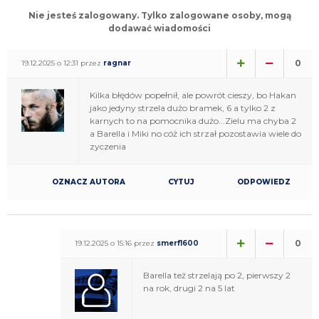
Nie jesteś zalogowany. Tylko zalogowane osoby, mogą
dodawać wiadomości
0
19.12.2025 o 12:31 przez
ragnar
Kilka błędów popełnił, ale powrót cieszy, bo Hakan
jako jedyny strzela dużo bramek, 6 a tylko 2 z
karnych to na pomocnika dużo...Zielu ma chyba 2
a Barella i Miki no cóż ich strzał pozostawia wiele do
zyczenia
OZNACZ AUTORA
CYTUJ
ODPOWIEDZ
0
19.12.2025 o 15:16 przez
smerf1600
Barella też strzelają po 2, pierwszy 2
na rok, drugi 2 na 5 lat