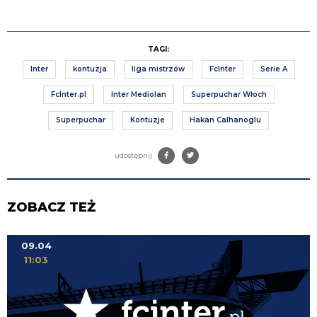
TAGI:
Inter
kontuzja
liga mistrzów
FcInter
Serie A
FcInter.pl
Inter Mediolan
Superpuchar Włoch
Superpuchar
Kontuzje
Hakan Calhanoglu
udostępnij
ZOBACZ TEŻ
09.04
11:03