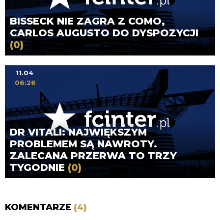
BISSECK NIE ZAGRA Z COMO,
CARLOS AUGUSTO DO DYSPOZYCJI
(0)
11.04
06:26
DR VITALI: NAJWIĘKSZYM
PROBLEMEM SĄ NAWROTY.
ZALECANA PRZERWA TO TRZY
TYGODNIE
(0)
KOMENTARZE
(4)