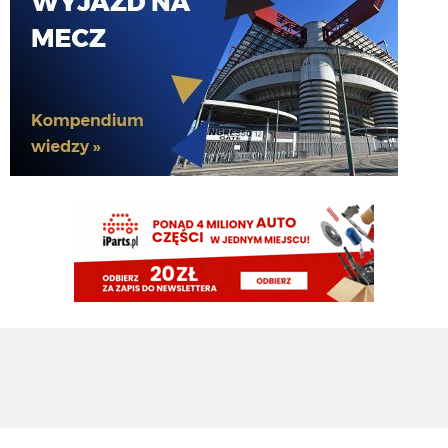
przyjdzie curtis jones
chonciak
06.08.2026 21:54
Rebelde jaki plac budowy ?XD Nikt budowy nie rozpoczął w tym sezonie xd
Oni tylko podmieniają materiały.
Rebelde
06.08.2026 21:34
Perisic na wahadło, Juan Jesus ns obrone a 40mln z powrotem do kieszeni
Oaktree. Chyba mamy w końcu realny plan. na te okienko.
Paolo92
06.08.2026 21:26
🚨 GAZZETTA DELLO SPORT: “Kostic al PSV potrebbe sbloccare il ritorno di
Ivan Perisic all’Inter”.
danielinter
06.08.2026 21:06
Po fiasku Spence nasi stwierdzili że mamy super prawe wahadło czy o kij
chodzi ?
Nerazzurro90
06.08.2026 20:58
Kostic w PSV takze zaraz Perisic w Interze. Pozdrawiam a
Rebelde
06.08.2026 20:57