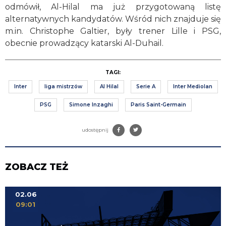
odmówił, Al-Hilal ma już przygotowaną listę
alternatywnych kandydatów. Wśród nich znajduje się
m.in. Christophe Galtier, były trener Lille i PSG,
obecnie prowadzący katarski Al-Duhail.
TAGI:
Inter
liga mistrzów
Al Hilal
Serie A
Inter Mediolan
PSG
Simone Inzaghi
Paris Saint-Germain
udostępnij
ZOBACZ TEŻ
02.06
09:01