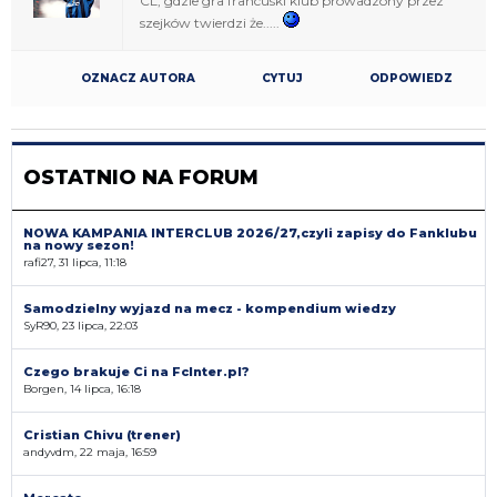
CL, gdzie gra francuski klub prowadzony przez
szejków twierdzi że.....
OZNACZ AUTORA
CYTUJ
ODPOWIEDZ
OSTATNIO NA FORUM
NOWA KAMPANIA INTERCLUB 2026/27,czyli zapisy do Fanklubu
na nowy sezon!
rafi27, 31 lipca, 11:18
Samodzielny wyjazd na mecz - kompendium wiedzy
SyR90, 23 lipca, 22:03
Czego brakuje Ci na FcInter.pl?
Borgen, 14 lipca, 16:18
Cristian Chivu (trener)
andyvdm, 22 maja, 16:59