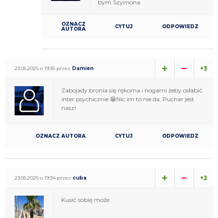
bym Szymona.
OZNACZ
CYTUJ
ODPOWIEDZ
AUTORA
+3
23.05.2025 o 19:35 przez
Damien
Zabojady bronia się rękoma i nogami żeby osłabić
inter psychicznie 😁Nic im to nie da, Puchar jest
nasz!
OZNACZ AUTORA
CYTUJ
ODPOWIEDZ
+2
23.05.2025 o 19:34 przez
cuba
Kusić sobię może .