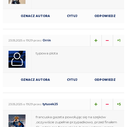
OZNACZ AUTORA
CYTUJ
ODPOWIEDZ
+1
23.05.2025 o 19:29 przez
Orrin
typowa plota
OZNACZ AUTORA
CYTUJ
ODPOWIEDZ
+5
23.05.2025 o 19:29 przez
tytusek25
francuska gazeta powołując się na szejków
,oczywiście zupełnie przypadkowo, przed finałem