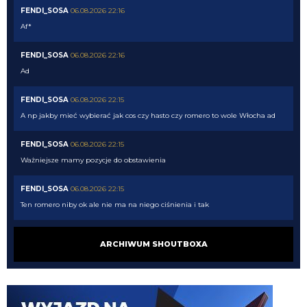
FENDI_SOSA
06.08.2026 22:16
Af*
FENDI_SOSA
06.08.2026 22:16
Ad
FENDI_SOSA
06.08.2026 22:15
A np jakby mieć wybierać jak cos czy hasto czy romero to wole Włocha ad
FENDI_SOSA
06.08.2026 22:15
Ważniejsze mamy pozycje do obstawienia
FENDI_SOSA
06.08.2026 22:15
Ten romero niby ok ale nie ma na niego ciśnienia i tak
Nerazzurro90
06.08.2026 21:59
ARCHIWUM SHOUTBOXA
Jones to juz dawno ma w dupie azalio tego całego od stycznia go ściąga i
nie może
chonciak
06.08.2026 21:55
Odejdzie Pavard to przyjdzie romero. Odejdzie asslani i frattesi to może