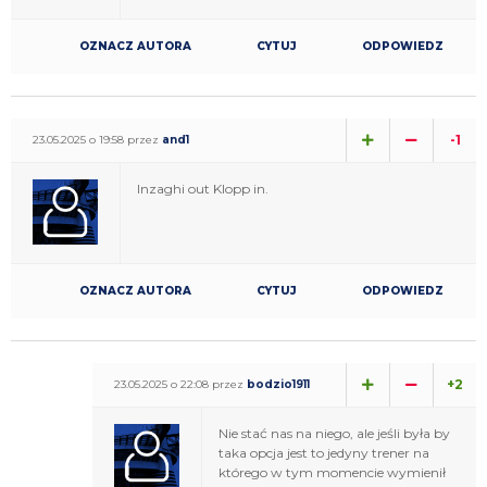
OZNACZ AUTORA
CYTUJ
ODPOWIEDZ
-1
23.05.2025 o 19:58 przez
and1
Inzaghi out Klopp in.
OZNACZ AUTORA
CYTUJ
ODPOWIEDZ
+2
23.05.2025 o 22:08 przez
bodzio1911
Nie stać nas na niego, ale jeśli była by
taka opcja jest to jedyny trener na
którego w tym momencie wymienił