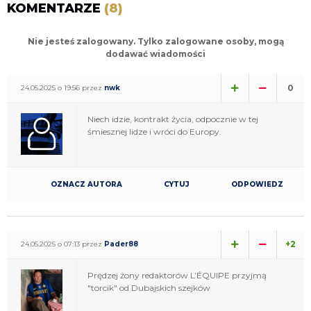
KOMENTARZE
(8)
Nie jesteś zalogowany. Tylko zalogowane osoby, mogą
dodawać wiadomości
0
24.05.2025 o 19:56 przez
nwk
Niech idzie, kontrakt życia, odpocznie w tej
śmiesznej lidze i wróci do Europy.
OZNACZ AUTORA
CYTUJ
ODPOWIEDZ
+2
24.05.2025 o 07:13 przez
Pader88
Prędzej żony redaktorów L’ÉQUIPE przyjmą
"torcik" od Dubajskich szejków