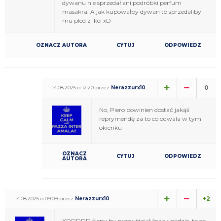
dywanu nie sprzedał ani podróbki perfum
masakra. A jak kupowałby dywan to sprzedaliby
mu pled z Ikei xD
OZNACZ AUTORA
CYTUJ
ODPOWIEDZ
0
14.08.2025 o 12:20 przez
Nerazzurx10
No, Piero powinien dostać jakąś
reprymendę za to co odwala w tym
okienku
OZNACZ
CYTUJ
ODPOWIEDZ
AUTORA
+2
14.08.2025 o 09:09 przez
Nerazzurx10
XDDDDD ślepy by przewidział że tak będzie, to co