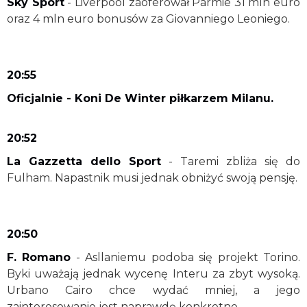
Sky Sport
- Liverpool zaoferował Parmie 31 mln euro
oraz 4 mln euro bonusów za Giovanniego Leoniego.
20:55
Oficjalnie - Koni De Winter piłkarzem Milanu.
20:52
La Gazzetta dello Sport
- Taremi zbliża się do
Fulham. Napastnik musi jednak obniżyć swoją pensję.
20:50
F. Romano
- Asllaniemu podoba się projekt Torino.
Byki uważają jednak wycenę Interu za zbyt wysoką.
Urbano Cairo chce wydać mniej, a jego
zainteresowanie jest naprawdę konkretne.