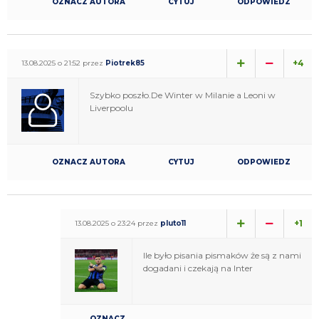
OZNACZ AUTORA
CYTUJ
ODPOWIEDZ
+4
13.08.2025 o 21:52 przez
Piotrek85
Szybko poszło.De Winter w Milanie a Leoni w
Liverpoolu
OZNACZ AUTORA
CYTUJ
ODPOWIEDZ
+1
13.08.2025 o 23:24 przez
pluto11
Ile było pisania pismaków że są z nami
dogadani i czekają na Inter
OZNACZ