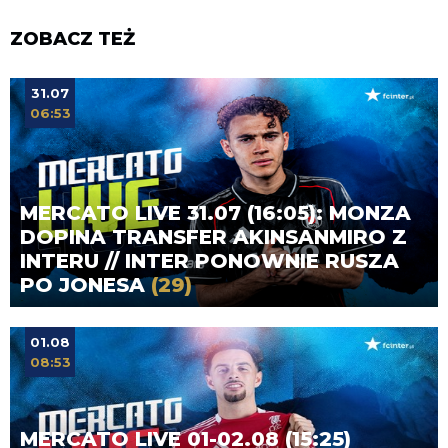
ZOBACZ TEŻ
31.07
06:53
MERCATO LIVE 31.07 (16:05): MONZA
DOPINA TRANSFER AKINSANMIRO Z
INTERU // INTER PONOWNIE RUSZA
PO JONESA
(29)
01.08
08:53
MERCATO LIVE 01-02.08 (15:25)