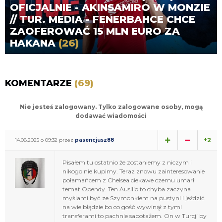
OFICJALNIE - AKINSAMIRO W MONZIE
// TUR. MEDIA - FENERBAHCE CHCE
ZAOFEROWAĆ 15 MLN EURO ZA
HAKANA
(26)
KOMENTARZE
(69)
Nie jesteś zalogowany. Tylko zalogowane osoby, mogą
dodawać wiadomości
+2
14.08.2025 o 09:32 przez
pasencjusz88
Pisałem tu ostatnio że zostaniemy z niczym i
nikogo nie kupimy. Teraz znowu zainteresowanie
połamańcem z Chelsea ciekawe czemu umarł
temat Opendy. Ten Ausilio to chyba zaczyna
myślami być ze Szymonkiem na pustyni i jeździć
na wielbłądzie bo co gość wywinął z tymi
transferami to pachnie sabotażem. On w Turcji by