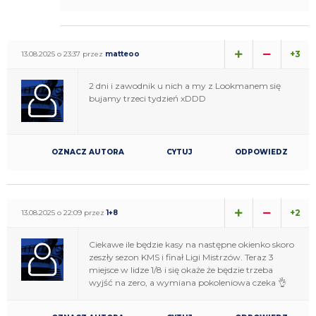
+3
13.08.2025 o 23:37 przez
matteoo
2 dni i zawodnik u nich a my z Lookmanem się
bujamy trzeci tydzień xDDD
OZNACZ AUTORA
CYTUJ
ODPOWIEDZ
+2
13.08.2025 o 22:09 przez
1+8
Ciekawe ile będzie kasy na następne okienko skoro
zeszły sezon KMS i finał Ligi Mistrzów. Teraz 3
miejsce w lidze 1/8 i się okaże że będzie trzeba
wyjść na zero, a wymiana pokoleniowa czeka 👌