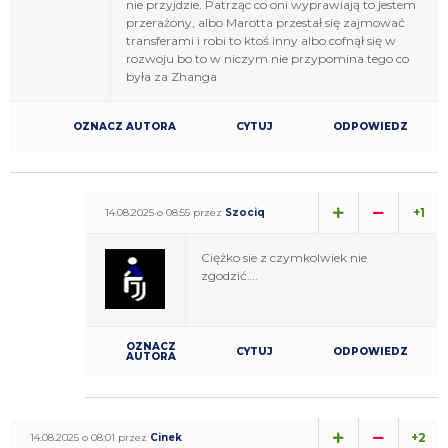
nie przyjdzie. Patrząc co oni wyprawiają to jestem
przerażony, albo Marotta przestał się zajmować
transferami i robi to ktoś inny albo cofnął się w
rozwoju bo to w niczym nie przypomina tego co
była za Zhanga
OZNACZ AUTORA
CYTUJ
ODPOWIEDZ
+1
14.08.2025 o 08:55 przez
Szociq
Ciężko sie z czymkolwiek nie
zgodzić….
OZNACZ
CYTUJ
ODPOWIEDZ
AUTORA
+2
14.08.2025 o 08:01 przez
Cinek