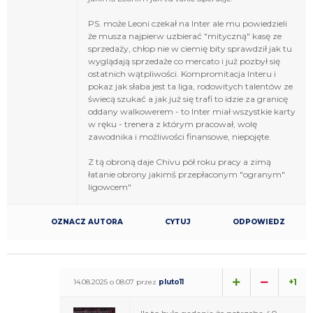
PS. może Leoni czekał na Inter ale mu powiedzieli
że musza najpierw uzbierać "mityczną" kasę ze
sprzedaży, chłop nie w ciemię bity sprawdził jak tu
wyglądają sprzedaże co mercato i już pozbył się
ostatnich wątpliwości. Kompromitacja Interu i
pokaz jak słaba jest ta liga, rodowitych talentów ze
świecą szukać a jak już się trafi to idzie za granicę
oddany walkowerem - to Inter miał wszystkie karty
w ręku - trenera z którym pracował, wolę
zawodnika i możliwości finansowe, niepojęte.
Z tą obroną daje Chivu pół roku pracy a zimą
łatanie obrony jakimś przepłaconym "ogranym"
ligowcem"
OZNACZ AUTORA
CYTUJ
ODPOWIEDZ
+1
14.08.2025 o 08:07 przez
pluto11