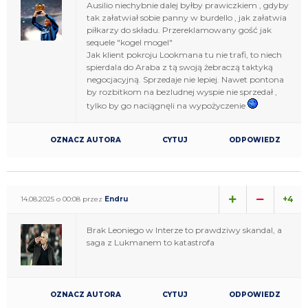
Ausilio niechybnie dalej byłby prawiczkiem , gdyby
tak załatwiał sobie panny w burdello , jak załatwia
piłkarzy do składu. Przereklamowany gość jak
sequele "kogel mogel"
Jak klient pokroju Lookmana tu nie trafi, to niech
spierdala do Araba z tą swoją żebraczą taktyką
negocjacyjną. Sprzedaje nie lepiej. Nawet pontona
by rozbitkom na bezludnej wyspie nie sprzedał ,
tylko by go naciągnęli na wypożyczenie
OZNACZ AUTORA
CYTUJ
ODPOWIEDZ
+4
14.08.2025 o 00:08 przez
Endru
Brak Leoniego w Interze to prawdziwy skandal, a
saga z Lukmanem to katastrofa
OZNACZ AUTORA
CYTUJ
ODPOWIEDZ