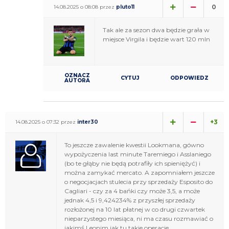
0
14.08.2025 o 08:08 przez
pluto11
Tak ale za sezon dwa będzie grała w
miejsce Virgila i będzie wart 120 mln
OZNACZ
CYTUJ
ODPOWIEDZ
AUTORA
+3
14.08.2025 o 07:32 przez
inter30
To jeszcze zawalenie kwestii Lookmana, gówno
wypożyczenia last minute Taremiego i Asslaniego
(bo te głąby nie będą potrafiły ich spieniężyć) i
można zamykać mercato. A zapomniałem jeszcze
o negocjacjach stulecia przy sprzedaży Esposito do
Cagliari - czy za 4 bańki czy może 3,5, a może
jednak 4,5 i 9,424234% z przyszłej sprzedaży
rozłożonej na 10 lat płatnej w co drugi czwartek
nieparzystego miesiąca, ni ma czasu rozmawiać o
jakimś Leonim jak tu takie operacje.