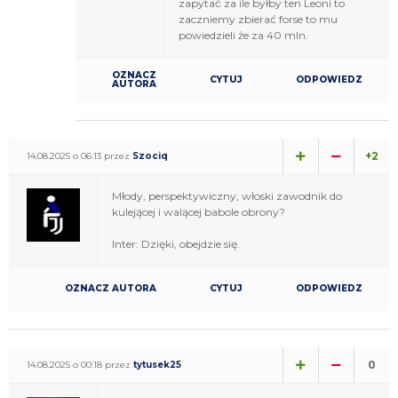
zapytać za ile byłby ten Leoni to
zaczniemy zbierać forse to mu
powiedzieli że za 40 mln.
OZNACZ
CYTUJ
ODPOWIEDZ
AUTORA
+2
14.08.2025 o 06:13 przez
Szociq
Młody, perspektywiczny, włoski zawodnik do
kulejącej i walącej babole obrony?
Inter: Dzięki, obejdzie się.
OZNACZ AUTORA
CYTUJ
ODPOWIEDZ
0
14.08.2025 o 00:18 przez
tytusek25