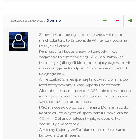
+5
13.08.2025 o 23:40 przez
Domino
Żaden piłkarz nie będzie czekał wiecznie na Inter. I
nie chodzi tu o to że Leoni, de Winter czy Lookman
to są jakieś cracki.
Po prostu jak kogoś chcemy i zawodnik jest
dogadany to trzeba w ciągu kilku dni zamykać
transakcję. (albo jeśli klub sprzedający daje warunki
nie do przyjęcia to odpuścić całkowicie i przejść do
kolejnego celu).
A nie czekać 2 miesiące i się targować o 5 mln, bo
ktoś zdecydowany z kasą wpada i po temacie.
Albo nie czekać na sprzedaż ASSlaniego czy innego
irańczyka, tylko kupować kogo trzeba najpierw a
szrot od razu do klubu kokosa.
PSG nie doszło do porozumienia z Dollarem co do
kontraktu, to w tydzień sprowadzili Chevaliera za
40 mln, Dollar do kokosa i mają w doopie. Ma
odejść i tyle w temacie.
A nie my frajerzy ze Skriniarem i o mało to samo
by było z Dumfriesem.