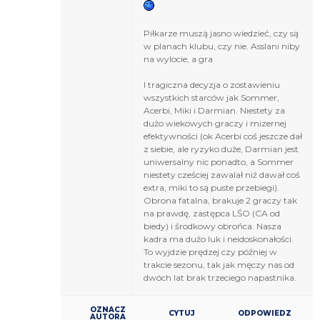
Piłkarze muszą jasno wiedzieć, czy są
w planach klubu, czy nie. Asslani niby
na wylocie, a gra
I tragiczna decyzja o zostawieniu
wszystkich starców jak Sommer,
Acerbi, Miki i Darmian. Niestety za
dużo wiekowych graczy i mizernej
efektywności (ok Acerbi coś jeszcze dał
z siebie, ale ryzyko duże, Darmian jest
uniwersalny nic ponadto, a Sommer
niestety cześciej zawalał niż dawał coś
extra, miki to są puste przebiegi).
Obrona fatalna, brakuje 2 graczy tak
na prawdę, zastępca LŚO (CA od
biedy) i środkowy obrońca. Nasza
kadra ma dużo luk i neidoskonałości.
To wyjdzie prędzej czy później w
trakcie sezonu, tak jak męczy nas od
dwóch lat brak trzeciego napastnika.
OZNACZ
CYTUJ
ODPOWIEDZ
AUTORA