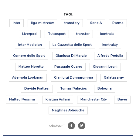
TAGI:
Inter
liga mistrzów
transfery
Serie A
Parma
Liverpool
Tuttosport
transfer
kontrakt
Inter Mediolan
La Gazzetta dello Sport
kontrakty
Corriere dello Sport
Gianluca Di Marzio
Alfredo Pedulla
Matteo Moretto
Pasquale Guarro
Giovanni Leoni
Ademola Lookman
Gianluigi Donnarumma
Galatasaray
Davide Frattesi
Tomas Palacios
Bologna
Matteo Pessina
Kristjan Asllani
Manchester City
Bayer
Maghnes Akliouche
udostępnij