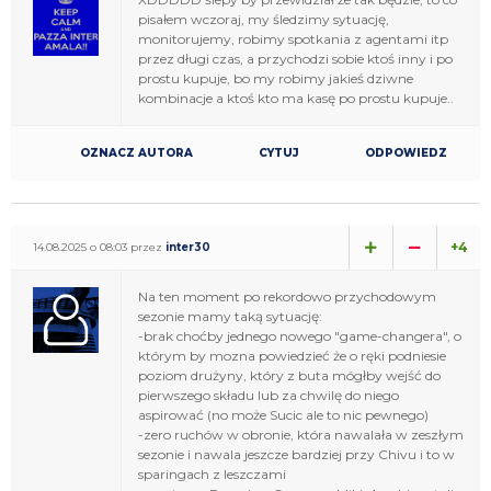
pisałem wczoraj, my śledzimy sytuację,
monitorujemy, robimy spotkania z agentami itp
przez długi czas, a przychodzi sobie ktoś inny i po
prostu kupuje, bo my robimy jakieś dziwne
kombinacje a ktoś kto ma kasę po prostu kupuje..
OZNACZ AUTORA
CYTUJ
ODPOWIEDZ
+4
14.08.2025 o 08:03 przez
inter30
Na ten moment po rekordowo przychodowym
sezonie mamy taką sytuację:
-brak choćby jednego nowego "game-changera", o
którym by mozna powiedzieć że o ręki podniesie
poziom drużyny, który z buta mógłby wejść do
pierwszego składu lub za chwilę do niego
aspirować (no może Sucic ale to nic pewnego)
-zero ruchów w obronie, która nawalała w zeszłym
sezonie i nawala jeszcze bardziej przy Chivu i to w
sparingach z leszczami