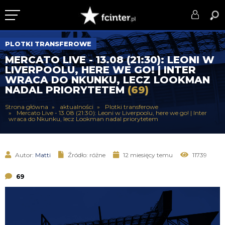
KLUB
PLOTKI TRANSFEROWE
MERCATO LIVE - 13.08 (21:30): LEONI W
DRUŻYNA
LIVERPOOLU, HERE WE GO! | INTER
WRACA DO NKUNKU, LECZ LOOKMAN
SERIE A
NADAL PRIORYTETEM
(69)
PUCHARY
Strona główna
aktualności
Plotki transferowe
Mercato Live - 13.08 (21:30): Leoni w Liverpoolu, here we go! | Inter
wraca do Nkunku, lecz Lookman nadal priorytetem
DLA TIFOSICH
SERWIS
Autor:
Matti
Źródło: różne
12 miesięcy temu
11739
69