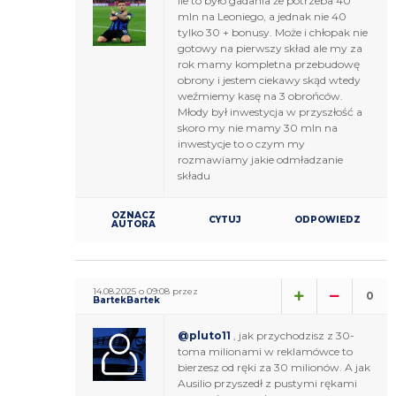
Ile to było gadania że potrzeba 40
mln na Leoniego, a jednak nie 40
tylko 30 + bonusy. Może i chłopak nie
gotowy na pierwszy skład ale my za
rok mamy kompletna przebudowę
obrony i jestem ciekawy skąd wtedy
weźmiemy kasę na 3 obrońców.
Młody był inwestycja w przyszłość a
skoro my nie mamy 30 mln na
inwestycje to o czym my
rozmawiamy jakie odmładzanie
składu
OZNACZ
CYTUJ
ODPOWIEDZ
AUTORA
14.08.2025 o 09:08 przez
0
BartekBartek
@pluto11
, jak przychodzisz z 30-
toma milionami w reklamówce to
bierzesz od ręki za 30 milionów. A jak
Ausilio przyszedł z pustymi rękami