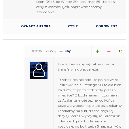
Leoni 30+5, de Winter 20, Lookman 55 - to nie są
ceny z kosmosu jeśli naprawdę chcemy
zawodnika.
OZNACZ AUTORA
CYTUJ
ODPOWIEDZ
+3
13.08.2025 o 23:50 przez
Cny
Dokładnie, a my się zabieramy za
transfery jak pies za jeża.
Trzeba urealnić cele - to po pierwsze.
Jeśli 30M za 19-letniego ŚO to dla nich
za dużo, to po co podchody przez 2
miesiące? Z Lookmanem rozumiem,
że Atalanta może też nei do końca
uczciwa wobec niego, ale też czekamy
i czekamy na cud, trzeba męskiej
decyzji. Zaraz wymyślą, że Taremi nie
odejdzie dopóki Lookman nie
rpzyjdzie, no bo trzeba 5 napastników