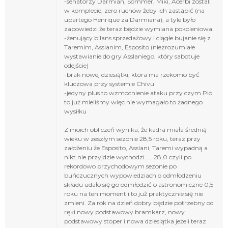
-senatorzy Darmian, Sommer, Miki, Acerbi zostali
w komplecie, zero ruchów żeby ich zastąpić (na
upartego Henrique za Darmiana), a tyle było
zapowiedzi że teraz będzie wymiana pokoleniowa
-żenujący bilans sprzedażowy i ciągłe bujanie się z
Taremim, Asslanim, Esposito (niezrozumiałe
wystawianie do gry Asslaniego, który sabotuje
odejście)
-brak nowej dziesiątki, która ma rzekomo być
kluczowa przy systemie Chivu
-jedyny plus to wzmocnienie ataku przy czym Pio
to już mieliśmy więc nie wymagało to żadnego
wysiłku
Z moich obliczeń wynika, że kadra miała średnią
wieku w zeszłym sezonie 28,5 roku, teraz przy
założeniu że Esposito, Asslani, Taremi wypadną a
nikt nie przyjdzie wychodzi .... 28,0 czyli po
rekordowo przychodowym sezonie po
buńczucznych wypowiedziach o odmłodzeniu
składu udało się go odmłodzić o astronomiczne 0,5
roku na ten moment i to już praktycznie się nie
zmieni. Za rok na dzień dobry będzie potrzebny od
ręki nowy podstawowy bramkarz, nowy
podstawowy stoper i nowa dziesiątka jeżeli teraz