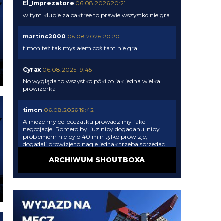
El_Imprezatore
06.08.2026 20:21
w tym klubie za oaktree to prawie wszystko nie gra
martins2000
06.08.2026 20:20
timon też tak myślałem coś tam nie gra..
Cyrax
06.08.2026 19:45
No wygląda to wszystko póki co jak jedna wielka
prowizorka
timon
06.08.2026 19:42
A moze my od poczatku prowadzimy fake
negocjacje. Romero byl juz niby dogadanu, niby
problemem nie bylo 40 mln tylko prowizje,
dogadali prowizje to nagle jednak trzeba sprzedac.
Pewnie gdyby Chelsea nie weszla po Palestre to
bagle by sie okazalo, ze w sumie to musimy
ARCHIWUM SHOUTBOXA
Asllaniego najpierw sprzedac
Cyrax
06.08.2026 19:37
Bekowe te doniesienia i całe mercato. Po fiasku z
Palestrą: "Pieniądze zostaną zainwestowane w
klasowego obrońcę". Teraz podają, że Romero blisko