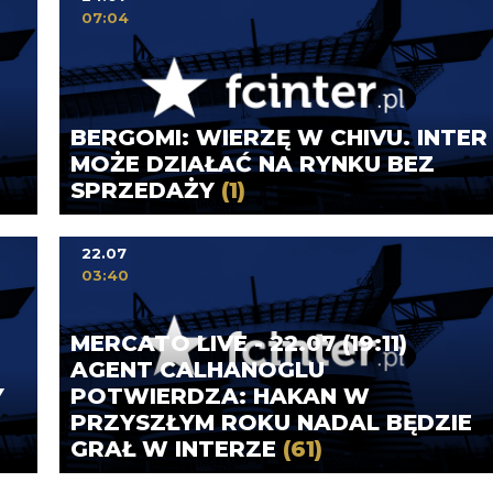
07:04
BERGOMI: WIERZĘ W CHIVU. INTER
MOŻE DZIAŁAĆ NA RYNKU BEZ
SPRZEDAŻY
(1)
22.07
03:40
MERCATO LIVE - 22.07 (19:11)
AGENT CALHANOGLU
Y
POTWIERDZA: HAKAN W
PRZYSZŁYM ROKU NADAL BĘDZIE
GRAŁ W INTERZE
(61)