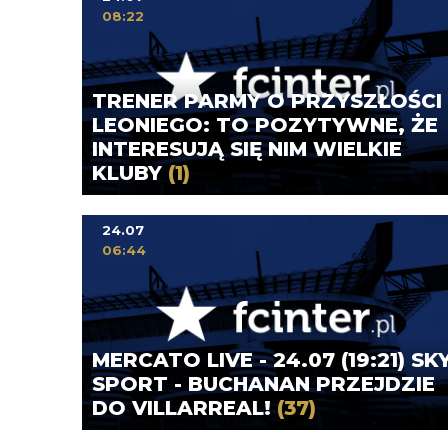
08:22
TRENER PARMY O PRZYSZŁOŚCI
LEONIEGO: TO POZYTYWNE, ŻE
INTERESUJĄ SIĘ NIM WIELKIE
KLUBY
(1)
24.07
06:44
MERCATO LIVE - 24.07 (19:21) SK
SPORT - BUCHANAN PRZEJDZIE
DO VILLARREAL!
(37)