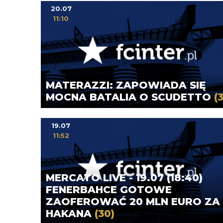
20.07
11:10
MATERAZZI: ZAPOWIADA SIĘ
MOCNA BATALIA O SCUDETTO
(3
19.07
11:52
MERCATO LIVE - 19.07 (18:40)
FENERBAHCE GOTOWE
ZAOFEROWAĆ 20 MLN EURO ZA
HAKANA
(30)