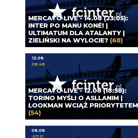
MERCATO LIVE - 14.08 (23:05):
INTER PO MANU KONÉ! |
ULTIMATUM DLA ATALANTY |
ZIELIŃSKI NA WYLOCIE?
(68)
12.08
08:48
MERCATO LIVE - 12.08 (18:58):
TORINO MYŚLI O ASLLANIM |
LOOKMAN WCIĄŻ PRIORYTETEM
(54)
08.08
07:11