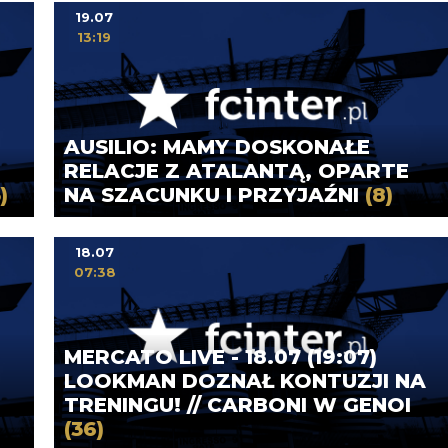
19.07
13:19
AUSILIO: MAMY DOSKONAŁE
RELACJE Z ATALANTĄ, OPARTE
)
NA SZACUNKU I PRZYJAŹNI
(8)
18.07
07:38
MERCATO LIVE - 18.07 (19:07)
LOOKMAN DOZNAŁ KONTUZJI NA
TRENINGU! // CARBONI W GENOI
(36)