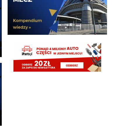
Ateltico i pojawiło się "Pieniądze zaoszczędzone na
Romero zostaną przeznaczone na Jonesa". Za
tydzień zapewne "Pieniądze zaoszczędzone na
Dżonsie zostaną wydane zimą". To okienko póki co
przebija wszystko
Claudio
06.08.2026 19:21
Oby tak blisko jak Palestra Interu
Claudio
06.08.2026 19:21
Argentynskie media: Romero blisko Atletico.
Rebelde
06.08.2026 18:51
A do obrony ściągną Ostigarda z Genoa i będą
wmawiać że Stones to od poczatku był kupowany
do pierwszego składu, bo jest wybitny
Rebelde
06.08.2026 18:50
zaraz napiszą że te 40mln "zaoszczędzone" na
Romero to zostanie zainwestowane w Jonesa....
Oczywiście najpierw musi odejść Frattesi i Asllani
G3nesis
06.08.2026 18:47