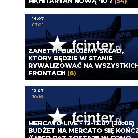
MKHITARYAN NOWĄ '10'?
(54)
14.07
07:21
ZANETTI: BUDUJEMY SKŁAD,
KTÓRY BĘDZIE W STANIE
RYWALIZOWAĆ NA WSZYSTKIC
FRONTACH
(6)
12.07
10:16
MERCATO LIVE - 12-13.07 (20:05)
BUDŻET NA MERCATO SIĘ KOŃC
// NICO PAZ ZOSTAJE W COMO