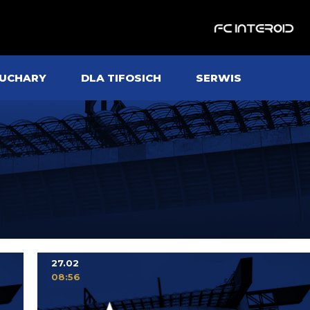
UCHARY
DLA TIFOSICH
SERWIS
I
27.02
08:56