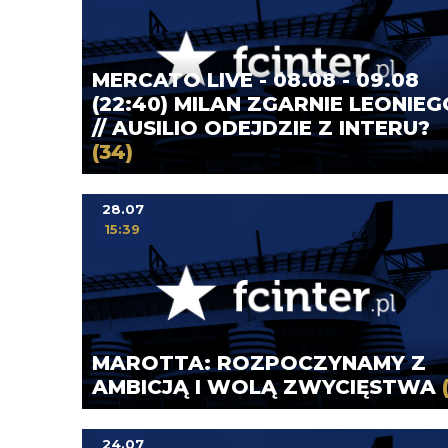
MERCATO LIVE - 08.08 - 09.08
(22:40) MILAN ZGARNIE LEONIEG
// AUSILIO ODEJDZIE Z INTERU?
(34)
28.07
15:39
MAROTTA: ROZPOCZYNAMY Z
AMBICJĄ I WOLĄ ZWYCIĘSTWA
24.07