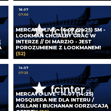
16.07
07:56
MERCATO LIVE - 16.07 (21:25) SM -
LOOKMAN CHCIAŁBY GRAĆ W
Ę
INTERZE // DI MARZIO - JEST
A
POROZUMIENIE Z LOOKMANEM!
(52)
14.07
07:25
MERCATO LIVE - 14.07 (14:25)
MOSQUERA NIE DLA INTERU /
ASLLANI I BUCHANAN ODRZUCAJĄ