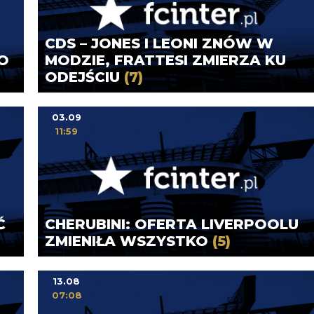
CDS – JONES I LEONI ZNÓW W
O
MODZIE, FRATTESI ZMIERZA KU
ODEJŚCIU
(7)
03.09
11:59
Ć
CHERUBINI: OFERTA LIVERPOOLU
ZMIENIŁA WSZYSTKO
(5)
13.08
07:08