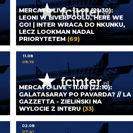
MERCATO LIVE - 13.08 (21:30):
LEONI W LIVERPOOLU, HERE WE
GO! | INTER WRACA DO NKUNKU,
LECZ LOOKMAN NADAL
PRIORYTETEM
(69)
11.08
08:19
MERCATO LIVE - 11.08 (22:10):
GALATASARAY PO PAVARDA? // LA
GAZZETTA - ZIELIŃSKI NA
WYLOCIE Z INTERU
(33)
02.08
07:41