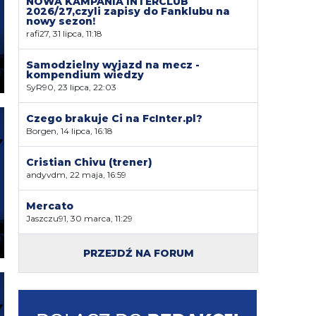
NOWA KAMPANIA INTERCLUB
2026/27,czyli zapisy do Fanklubu na
nowy sezon!
rafi27, 31 lipca, 11:18
Samodzielny wyjazd na mecz -
kompendium wiedzy
SyR90, 23 lipca, 22:03
Czego brakuje Ci na FcInter.pl?
Borgen, 14 lipca, 16:18
Cristian Chivu (trener)
andyvdm, 22 maja, 16:59
Mercato
Jaszczu91, 30 marca, 11:29
PRZEJDŹ NA FORUM