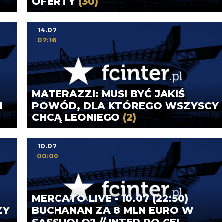
OFERTY
(30)
14.07
07:16
MATERAZZI: MUSI BYĆ JAKIŚ
H
POWÓD, DLA KTÓREGO WSZYSCY
CHCĄ LEONIEGO
(2)
10.07
00:00
MERCATO LIVE - 10.07 (22:50)
ZY
BUCHANAN ZA 8 MLN EURO W
SASSUOLO? // INTER PO CEL