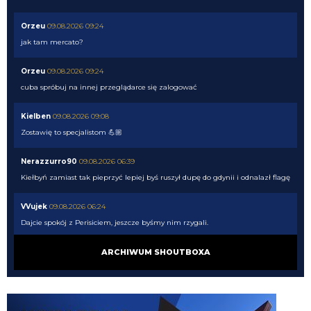
Orzeu
09.08.2026 09:24
jak tam mercato?
Orzeu
09.08.2026 09:24
cuba spróbuj na innej przeglądarce się zalogować
Kielben
09.08.2026 09:08
Zostawię to specjalistom 💪🏼
Nerazzurro90
09.08.2026 06:39
Kiełbyń zamiast tak pieprzyć lepiej byś ruszył dupę do gdynii i odnalazł flagę
VVujek
09.08.2026 06:24
Dajcie spokój z Perisiciem, jeszcze byśmy nim rzygali.
Kielben
09.08.2026 01:00
ARCHIWUM SHOUTBOXA
Gorszy niż LH by nie był, a jak mamy nie wziąć nikogo, to już wolę Ivana, ale
pewnie PSV go nie puści jak im rogi robotę 😁
Kielben
09.08.2026 00:59