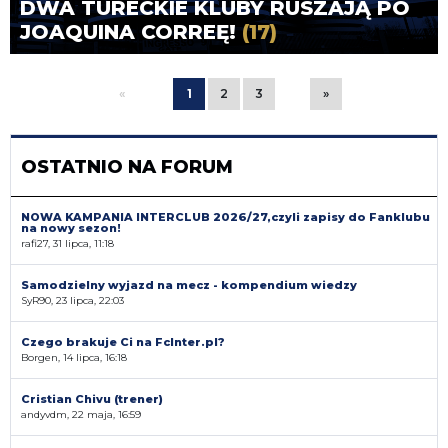
DWA TURECKIE KLUBY RUSZAJĄ PO
JOAQUINA CORREĘ!
(17)
«
1
2
3
»
OSTATNIO NA FORUM
NOWA KAMPANIA INTERCLUB 2026/27,czyli zapisy do Fanklubu
na nowy sezon!
rafi27, 31 lipca, 11:18
Samodzielny wyjazd na mecz - kompendium wiedzy
SyR90, 23 lipca, 22:03
Czego brakuje Ci na FcInter.pl?
Borgen, 14 lipca, 16:18
Cristian Chivu (trener)
andyvdm, 22 maja, 16:59