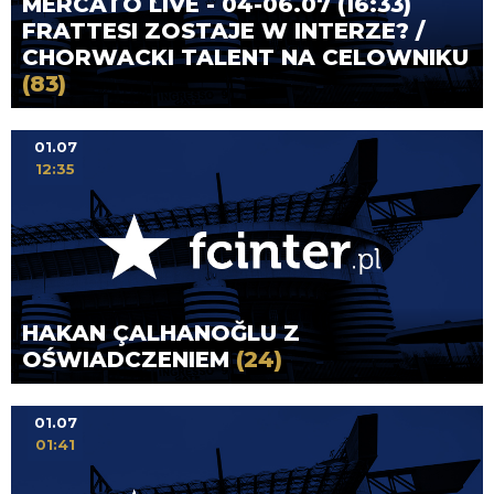
MERCATO LIVE - 04-06.07 (16:33)
FRATTESI ZOSTAJE W INTERZE? /
CHORWACKI TALENT NA CELOWNIKU
(83)
01.07
12:35
HAKAN ÇALHANOĞLU Z
OŚWIADCZENIEM
(24)
01.07
01:41