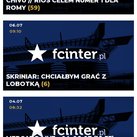
CHIVU // RIOS CELEM NUMER 1 DLA
ROMY
(59)
06.07
09:10
SKRINIAR: CHCIAŁBYM GRAĆ Z
LOBOTKĄ
(6)
04.07
08:32