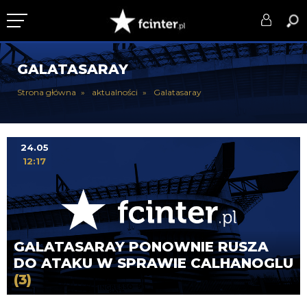
KLUB
GALATASARAY
DRUŻYNA
Strona główna
aktualności
Galatasaray
SERIE A
PUCHARY
24.05
12:17
DLA TIFOSICH
SERWIS
GALATASARAY PONOWNIE RUSZA
DO ATAKU W SPRAWIE CALHANOGLU
(3)