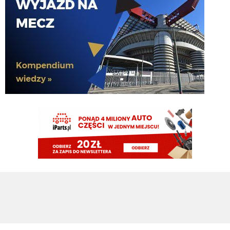
Swoje by jeszcze zrobił u nas 😉
Claudio
08.08.2026 22:00
37 latek najlepszy na boisku....
Claudio
08.08.2026 22:00
https://www.flashscore.pl/mecz/pilka-nozna/psv-M9UEHJWi/sittard-
YH8HX5iP/szczegoly/sklady/?mid=UHdsRvC7
pluto11
08.08.2026 21:34
Noge
pluto11
08.08.2026 21:34
Chłop ma 37 lat jedyne co może urwać to
nife albo ahillesa
Rafi23
08.08.2026 21:15
Oglądam PSV, Perisic dupy nie urywa
Piotrek85
08.08.2026 19:18
Dołożę do wahadłowego😃