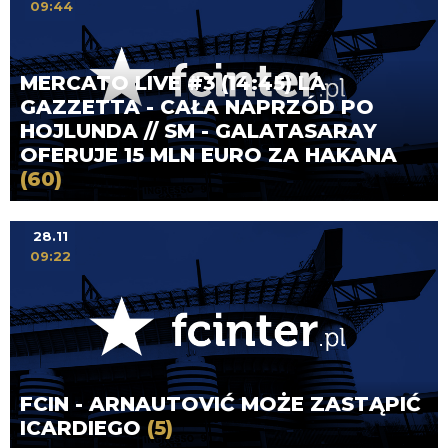
09:44
MERCATO LIVE #3 (14:45) LA
GAZZETTA - CAŁA NAPRZÓD PO
HOJLUNDA // SM - GALATASARAY
OFERUJE 15 MLN EURO ZA HAKANA
(60)
28.11
09:22
FCIN - ARNAUTOVIĆ MOŻE ZASTĄPIĆ
ICARDIEGO
(5)