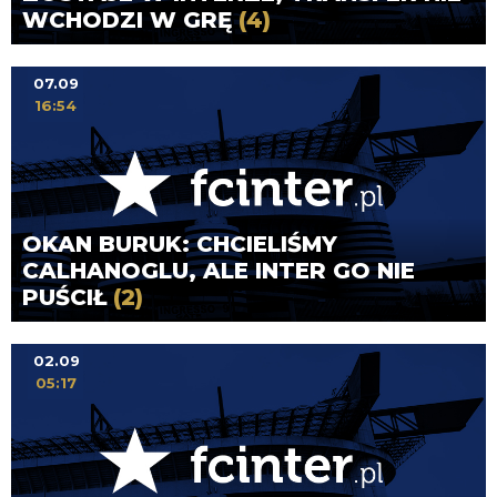
WCHODZI W GRĘ
(4)
07.09
16:54
OKAN BURUK: CHCIELIŚMY
CALHANOGLU, ALE INTER GO NIE
PUŚCIŁ
(2)
02.09
05:17