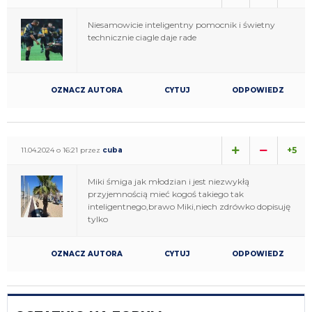
Niesamowicie inteligentny pomocnik i świetny
technicznie ciagle daje rade
OZNACZ AUTORA
CYTUJ
ODPOWIEDZ
+5
11.04.2024 o 16:21 przez
cuba
Miki śmiga jak młodzian i jest niezwykłą
przyjemnością mieć kogoś takiego tak
inteligentnego,brawo Miki,niech zdrówko dopisuję
tylko
OZNACZ AUTORA
CYTUJ
ODPOWIEDZ