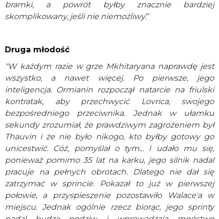
bramki, a powrót byłby znacznie bardziej
skomplikowany, jeśli nie niemożliwy
."
Druga młodość
"W każdym razie w grze Mkhitaryana naprawdę jest
wszystko, a nawet więcej. Po pierwsze, jego
inteligencja. Ormianin rozpoczął natarcie na friulski
kontratak, aby przechwycić Lovrica, swojego
bezpośredniego przeciwnika. Jednak w ułamku
sekundy zrozumiał, że prawdziwym zagrożeniem był
Thauvin i że nie było nikogo, kto byłby gotowy go
unicestwić. Cóż, pomyślał o tym... I udało mu się,
ponieważ pomimo 35 lat na karku, jego silnik nadal
pracuje na pełnych obrotach. Dlatego nie dał się
zatrzymać w sprincie. Pokazał to już w pierwszej
połowie, a przyspieszenie pozostawiło Walace'a w
miejscu. Jednak ogólnie rzecz biorąc, jego sprinty
nadal budzą podziw i wprowadzają mnóstwo