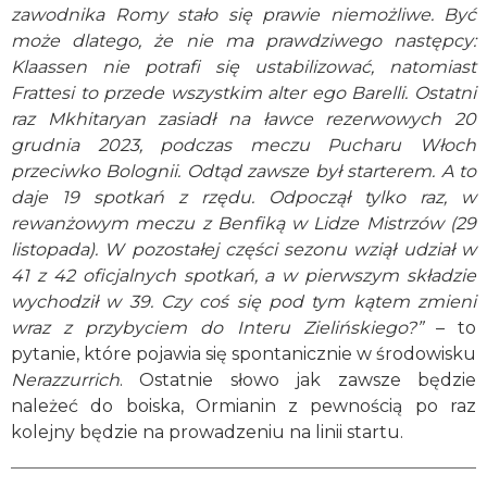
zawodnika Romy stało się prawie niemożliwe. Być
może dlatego, że nie ma prawdziwego następcy:
Klaassen nie potrafi się ustabilizować, natomiast
Frattesi to przede wszystkim alter ego Barelli. Ostatni
raz Mkhitaryan zasiadł na ławce rezerwowych 20
grudnia 2023, podczas meczu Pucharu Włoch
przeciwko Bolognii. Odtąd zawsze był starterem. A to
daje 19 spotkań z rzędu. Odpoczął tylko raz, w
rewanżowym meczu z Benfiką w Lidze Mistrzów (29
listopada). W pozostałej części sezonu wziął udział w
41 z 42 oficjalnych spotkań, a w pierwszym składzie
wychodził w 39. Czy coś się pod tym kątem zmieni
wraz z przybyciem do Interu Zielińskiego?”
– to
pytanie, które pojawia się spontanicznie w środowisku
Nerazzurrich
. Ostatnie słowo jak zawsze będzie
należeć do boiska, Ormianin z pewnością po raz
kolejny będzie na prowadzeniu na linii startu.