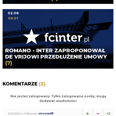
02.06
09:01
ROMANO - INTER ZAPROPONOWAŁ
DE VRIJOWI PRZEDŁUŻENIE UMOWY
(7)
KOMENTARZE
(2)
Nie jesteś zalogowany. Tylko zalogowane osoby, mogą
dodawać wiadomości
+2
12.04.2024 o 11:48 przez
mroowa111