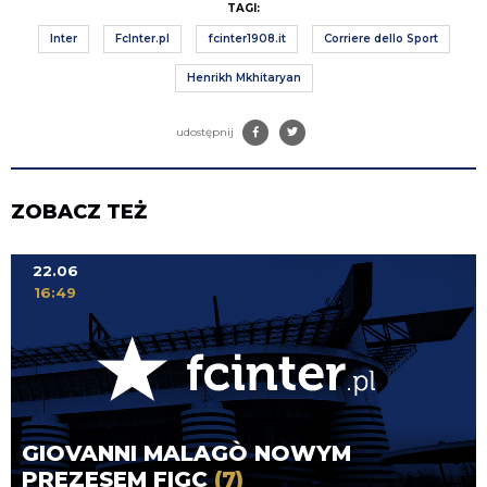
TAGI:
Inter
FcInter.pl
fcinter1908.it
Corriere dello Sport
Henrikh Mkhitaryan
udostępnij
ZOBACZ TEŻ
22.06
16:49
GIOVANNI MALAGÒ NOWYM
PREZESEM FIGC
(7)