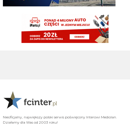
Jaworeq
06.08.2026 23:33
Pavard mvp w padla będzie w tym sezonie
HB
06.08.2026 23:14
Misterem X był Benjamin Pavard. Witamy w Interze!
FENDI_SOSA
06.08.2026 22:16
Af*
FENDI_SOSA
06.08.2026 22:16
Ad
FENDI_SOSA
06.08.2026 22:15
A np jakby mieć wybierać jak cos czy hasto czy romero to wole Włocha ad
FENDI_SOSA
06.08.2026 22:15
Ważniejsze mamy pozycje do obstawienia
Nieoficjalny, największy polski serwis poświęcony Interowi Mediolan.
FENDI_SOSA
06.08.2026 22:15
Działamy dla Was od 2003 roku!
Ten romero niby ok ale nie ma na niego ciśnienia i tak