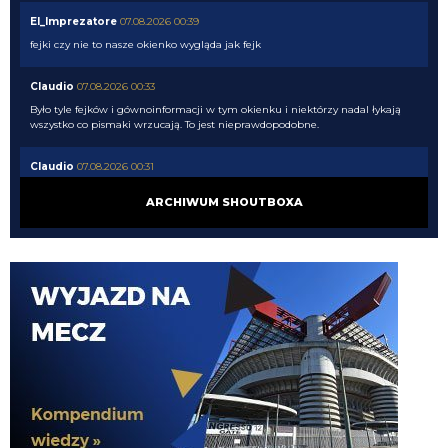
El_Imprezatore
07.08.2026 00:39
fejki czy nie to nasze okienko wygląda jak fejk
Claudio
07.08.2026 00:33
Było tyle fejków i gównoinformacji w tym okienku i niektórzy nadal łykają
wszystko co pismaki wrzucają. To jest nieprawdopodobne.
Claudio
07.08.2026 00:31
no tak napewno my wiemy co Chivu myśli....
ARCHIWUM SHOUTBOXA
El_Imprezatore
07.08.2026 00:09
tak na pewno Chivu tak uznał XD
Claudio
06.08.2026 23:58
pismaki zawsze maja info z opoznieniem. Moze juz dawno dali sobie spokoj
z Romero. To wiedza tylko wewnatrz Interu
Claudio
06.08.2026 23:57
Żebyscie sie jeszcze nie zdziwili jak CHivu po treningach uznal ze Pavard
ma motywacje i odpowiednie umiejetnosci i sam chce by zostal, a kasa ma
isc na inne pozycje