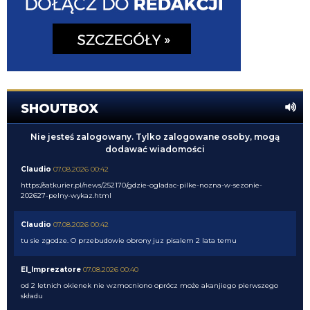
SHOUTBOX
Nie jesteś zalogowany. Tylko zalogowane osoby, mogą
dodawać wiadomości
Claudio
07.08.2026 00:42
https://satkurier.pl/news/252170/gdzie-ogladac-pilke-nozna-w-sezonie-
202627-pelny-wykaz.html
Claudio
07.08.2026 00:42
tu sie zgodze. O przebudowie obrony juz pisalem 2 lata temu
El_Imprezatore
07.08.2026 00:40
od 2 letnich okienek nie wzmocniono oprócz może akanjiego pierwszego
składu