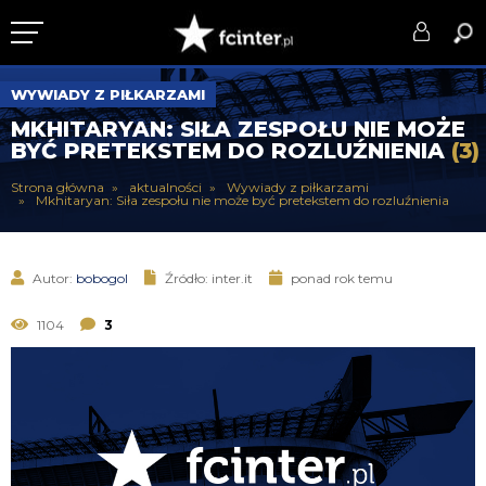
KLUB
WYWIADY Z PIŁKARZAMI
MKHITARYAN: SIŁA ZESPOŁU NIE MOŻE
DRUŻYNA
BYĆ PRETEKSTEM DO ROZLUŹNIENIA
(3)
SERIE A
Strona główna
aktualności
Wywiady z piłkarzami
Mkhitaryan: Siła zespołu nie może być pretekstem do rozluźnienia
PUCHARY
DLA TIFOSICH
Autor:
bobogol
Źródło: inter.it
ponad rok temu
SERWIS
1104
3