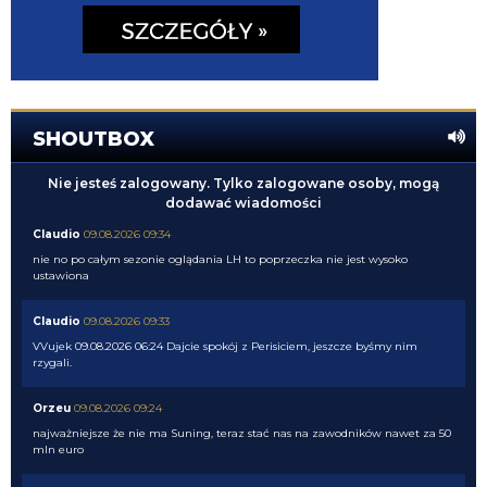
SHOUTBOX
Nie jesteś zalogowany. Tylko zalogowane osoby, mogą
dodawać wiadomości
Claudio
09.08.2026 09:34
nie no po całym sezonie oglądania LH to poprzeczka nie jest wysoko
ustawiona
Claudio
09.08.2026 09:33
VVujek 09.08.2026 06:24 Dajcie spokój z Perisiciem, jeszcze byśmy nim
rzygali.
Orzeu
09.08.2026 09:24
najważniejsze że nie ma Suning, teraz stać nas na zawodników nawet za 50
mln euro