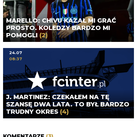
MARELLO: CHIVU KAZAŁ MI GRAĆ
PROSTO. KOLEDZY BARDZO MI
POMOGLI
(2)
24.07
08:37
J. MARTINEZ: CZEKAŁEM NA TĘ
SZANSĘ DWA LATA. TO BYŁ BARDZO
TRUDNY OKRES
(4)
KOMENTARZE
(3)