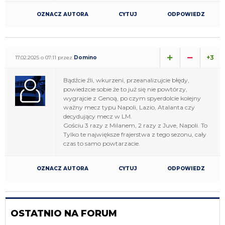
OZNACZ AUTORA
CYTUJ
ODPOWIEDZ
+3
17.02.2025 o 07:11 przez
Domino
Bądźcie źli, wkurzeni, przeanalizujcie błędy,
powiedzcie sobie że to już się nie powtórzy,
wygrajcie z Genoą, po czym spyerdolcie kolejny
ważny mecz typu Napoli, Lazio, Atalanta czy
decydujący mecz w LM.
Gościu 3 razy z Milanem, 2 razy z Juve, Napoli. To
Tylko te największe frajerstwa z tego sezonu, cały
czas to samo powtarzacie.
OZNACZ AUTORA
CYTUJ
ODPOWIEDZ
OSTATNIO NA FORUM