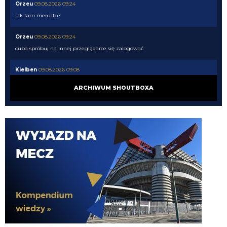
Orzeu
09.08.2026 09:24
jak tam mercato?
Orzeu
09.08.2026 09:24
cuba spróbuj na innej przeglądarce się zalogować
Kielben
09.08.2026 09:08
Zostawię to specjalistom 💪🏼
ARCHIWUM SHOUTBOXA
Nerazzurro90
09.08.2026 06:39
Kiełbyń zamiast tak pieprzyć lepiej byś ruszył dupę do gdynii i odnalazł flagę
VVujek
09.08.2026 06:24
Dajcie spokój z Perisiciem, jeszcze byśmy nim rzygali.
Kielben
09.08.2026 01:00
Gorszy niż LH by nie był, a jak mamy nie wziąć nikogo, to już wolę Ivana, ale
pewnie PSV go nie puści jak im rogi robotę 😁
Kielben
09.08.2026 00:59
Swoje by jeszcze zrobił u nas 😉