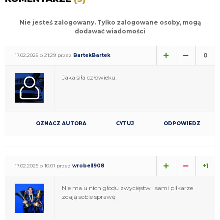
Nie jesteś zalogowany. Tylko zalogowane osoby, mogą
dodawać wiadomości
0
17.02.2025 o 21:29 przez
BartekBartek
Jaka siła człowieku.
OZNACZ AUTORA
CYTUJ
ODPOWIEDZ
+1
17.02.2025 o 10:01 przez
wrobel1908
Nie ma u nich głodu zwycięstw i sami piłkarze
zdają sobie sprawę