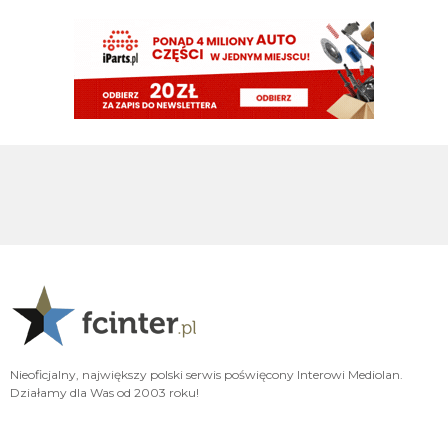
Claudio
08.08.2026 22:00
37 latek najlepszy na boisku....
Claudio
08.08.2026 22:00
https://www.flashscore.pl/mecz/pilka-nozna/psv-M9UEHJWi/sittard-
YH8HX5iP/szczegoly/sklady/?mid=UHdsRvC7
pluto11
08.08.2026 21:34
Noge
pluto11
08.08.2026 21:34
Chłop ma 37 lat jedyne co może urwać to
nife albo ahillesa
Rafi23
08.08.2026 21:15
Oglądam PSV, Perisic dupy nie urywa
Nieoficjalny, największy polski serwis poświęcony Interowi Mediolan.
Piotrek85
08.08.2026 19:18
Działamy dla Was od 2003 roku!
Dołożę do wahadłowego😃