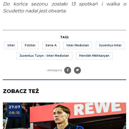
Do końca sezonu zostało 13 spotkań i walka o
Scudetto nadal jest otwarta.
TAGI:
Inter
FcInter
Serie A
Inter Mediolan
Juventus-Inter
Juventus Turyn - Inter Mediolan
Henrikh Mkhitaryan
udostępnij
ZOBACZ TEŻ
27.07
08:15