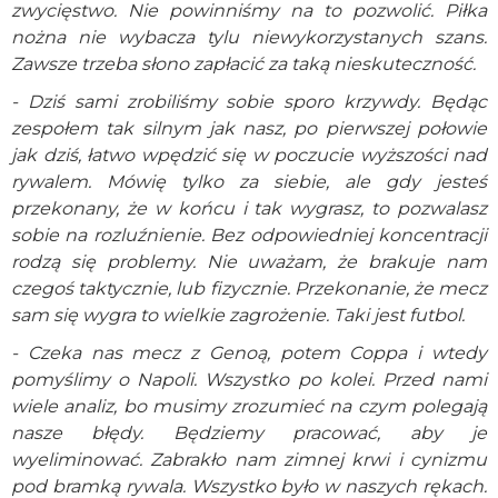
zwycięstwo. Nie powinniśmy na to pozwolić. Piłka
nożna nie wybacza tylu niewykorzystanych szans.
Zawsze trzeba słono zapłacić za taką nieskuteczność.
- Dziś sami zrobiliśmy sobie sporo krzywdy. Będąc
zespołem tak silnym jak nasz, po pierwszej połowie
jak dziś, łatwo wpędzić się w poczucie wyższości nad
rywalem. Mówię tylko za siebie, ale gdy jesteś
przekonany, że w końcu i tak wygrasz, to pozwalasz
sobie na rozluźnienie. Bez odpowiedniej koncentracji
rodzą się problemy. Nie uważam, że brakuje nam
czegoś taktycznie, lub fizycznie. Przekonanie, że mecz
sam się wygra to wielkie zagrożenie. Taki jest futbol.
- Czeka nas mecz z Genoą, potem Coppa i wtedy
pomyślimy o Napoli. Wszystko po kolei. Przed nami
wiele analiz, bo musimy zrozumieć na czym polegają
nasze błędy. Będziemy pracować, aby je
wyeliminować. Zabrakło nam zimnej krwi i cynizmu
pod bramką rywala. Wszystko było w naszych rękach.