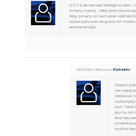
4-3-1-2 ale zamiast Mikiego to Zielu.
zmiany mamy... Niby dwie równorzędne
Niby zmiany co rusz trener robił ale 
wykorzystywani do granic ich możliwośc
sezonie omijały .
03.03.2025 o 18:20 przez
Piotrekfci
Dodam tylko 
nie więcej 
zostawiać n
wykorzystyw
tam. Takie 
prymy niż 
ktoś taki j
zmienił swo
wyjścia obym