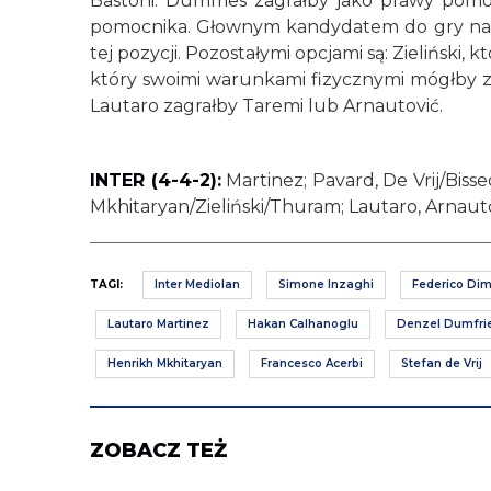
Bastoni. Dumfries zagrałby jako prawy pomo
pomocnika. Głownym kandydatem do gry na tej
tej pozycji. Pozostałymi opcjami są: Zielińsk
który swoimi warunkami fizycznymi mógłby z
Lautaro zagrałby Taremi lub Arnautović.
INTER (4-4-2):
Martinez; Pavard, De Vrij/Bisse
Mkhitaryan/Zieliński/Thuram; Lautaro, Arnaut
TAGI:
Inter Mediolan
Simone Inzaghi
Federico Di
Lautaro Martinez
Hakan Calhanoglu
Denzel Dumfri
Henrikh Mkhitaryan
Francesco Acerbi
Stefan de Vrij
ZOBACZ TEŻ