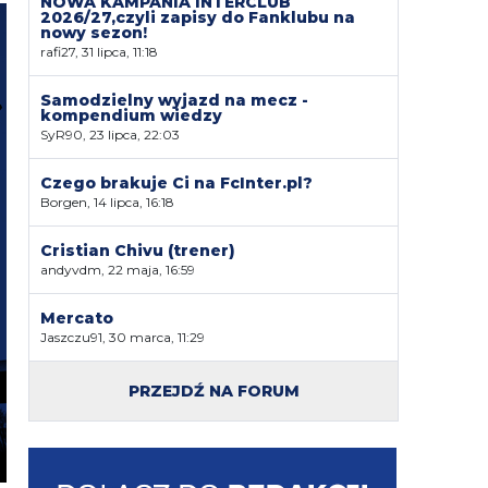
NOWA KAMPANIA INTERCLUB
2026/27,czyli zapisy do Fanklubu na
nowy sezon!
rafi27, 31 lipca, 11:18
Samodzielny wyjazd na mecz -
kompendium wiedzy
SyR90, 23 lipca, 22:03
Czego brakuje Ci na FcInter.pl?
Borgen, 14 lipca, 16:18
Cristian Chivu (trener)
andyvdm, 22 maja, 16:59
Mercato
Jaszczu91, 30 marca, 11:29
PRZEJDŹ NA FORUM