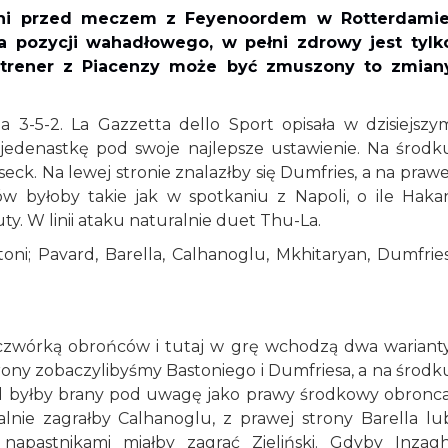
hi przed meczem z Feyenoordem w Rotterdamie
a pozycji wahadłowego, w pełni zdrowy jest tylk
e trener z Piacenzy może być zmuszony to zmian
 3-5-2. La Gazzetta dello Sport opisała w dzisiejszy
jedenastkę pod swoje najlepsze ustawienie. Na środk
seck. Na lewej stronie znalazłby się Dumfries, a na prawe
 byłoby takie jak w spotkaniu z Napoli, o ile Haka
y. W linii ataku naturalnie duet Thu-La.
toni; Pavard, Barella, Calhanoglu, Mkhitaryan, Dumfries
z czwórką obrońców i tutaj w grę wchodzą dwa warianty
rony zobaczylibyśmy Bastoniego i Dumfriesa, a na środk
ard byłby brany pod uwagę jako prawy środkowy obronca
nie zagrałby Calhanoglu, z prawej strony Barella lu
 napastnikami miałby zagrać Zieliński. Gdyby Inzagh