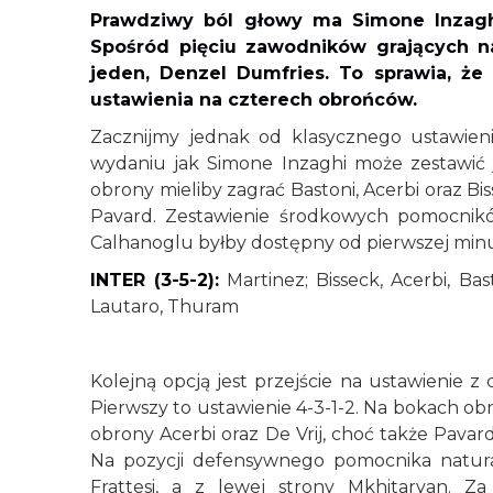
Prawdziwy ból głowy ma Simone Inzag
Spośród pięciu zawodników grających n
jeden, Denzel Dumfries. To sprawia, ż
ustawienia na czterech obrońców.
Zacznijmy jednak od klasycznego ustawienia
wydaniu jak Simone Inzaghi może zestawić 
obrony mieliby zagrać Bastoni, Acerbi oraz Bis
Pavard. Zestawienie środkowych pomocników
Calhanoglu byłby dostępny od pierwszej minut
INTER (3-5-2):
Martinez; Bisseck, Acerbi, Bas
Lautaro, Thuram
Kolejną opcją jest przejście na ustawienie 
Pierwszy to ustawienie 4-3-1-2. Na bokach ob
obrony Acerbi oraz De Vrij, choć także Pav
Na pozycji defensywnego pomocnika natural
Frattesi, a z lewej strony Mkhitaryan. Za