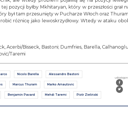
cnik, ale wtedy problem pojawią się na pozycji leweg
 pozycji byłby Mkhitaryan, który w przeszłości grał n
i, który był tam przesunięty w Pucharze Włoch oraz Thuram
robić różnicę jako lewoskrzydłowy. Wtedy w ataku obo
ck, Acerbi/Bisseck, Bastoni; Dumfries, Barella, Calhanoglu
ović/Taremi
marco
Nicolo Barella
Alessandro Bastoni
udostępn
es
Marcus Thuram
Marko Arnautovic
Benjamin Pavard
Mehdi Taremi
Piotr Zieliński