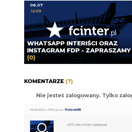
06.07
12:59
WHATSAPP INTERIŚCI ORAZ
INSTAGRAM FDP - ZAPRASZAMY
(0)
KOMENTARZE
(7)
Nie jesteś zalogowany. Tylko z
03.03.2025 o 19:10 przez
Piotrek85
4312 dla mnie najlepsze.