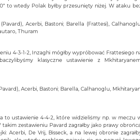
10" to wtedy Polak byłby przesunięty niżej. W ataku be
Pavard), Acerbi, Bastoni; Barella (Frattesi), Calhanoglu
 Lautaro, Thuram
wieniu 4-3-1-2, Inzaghi mógłby wypróbować Frattesiego n
obaczylibyśmy klasyczne ustawienie z Mkhitaryanem
Pavard), Acerbi, Bastoni; Barella, Calhanoglu, Mkhitaryan
a to ustawienie 4-4-2, które widzieliśmy np. w meczu 
 takim zestawieniu Pavard zagrałby jako prawy obrońca
 Acerbi, De Vrij, Bisseck, a na lewej obronie zagrałb