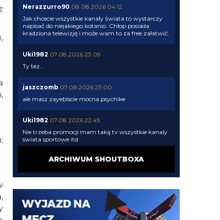
Nerazzurro90
08.08.2026 04:12
z
Jak chcecie wszystkie kanały świata to wystarczy
napisać do niejakiego kotanio. Chłop posiada
kradziona telewizję i może wam to za free załatwić.
,
Uki1982
07.08.2026 23:09
Ty tez...
a
jaszczomb
07.08.2026 23:00
,
ale masz zayebiscie mocna psychike
Uki1982
07.08.2026 22:45
Nie trzeba promocji mam taką tv wszystkie kanaly
;
swiata sportowe itd
ARCHIWUM SHOUTBOXA
G3nesis
07.08.2026 20:47
Bierzmy go, nic lepszego nie znajdziemy
w
G3nesis
07.08.2026 20:47
,
Nie chcą go ponownie wypożyczyć, tylko sprzedaż
y
definitywna wchodzi w grę