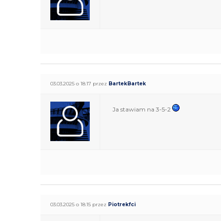
03.03.2025 o 18:17 przez
BartekBartek
Ja stawiam na 3-5-2
03.03.2025 o 18:15 przez
Piotrekfci