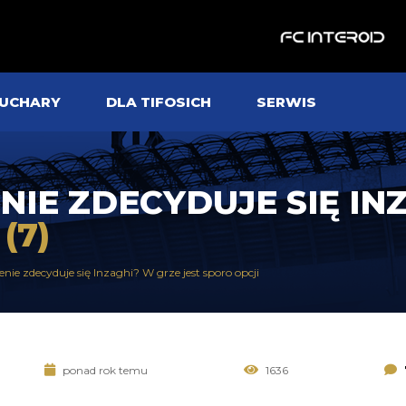
UCHARY
DLA TIFOSICH
SERWIS
NIE ZDECYDUJE SIĘ IN
I
(7)
enie zdecyduje się Inzaghi? W grze jest sporo opcji
ponad rok temu
1636