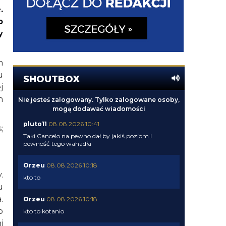
.
o
y
m
u
SHOUTBOX
j
n
Nie jesteś zalogowany. Tylko zalogowane osoby,
mogą dodawać wiadomości
pluto11
08.08.2026 10:41
;
Taki Cancelo na pewno dał by jakiś poziom i
pewność tego wahadła
Orzeu
08.08.2026 10:18
.
kto to
u
.
Orzeu
08.08.2026 10:18
b
kto to kotanio
i