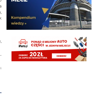
o
a
G3nesis
07.08.2026 20:47
,
Cancelo wrócił do Al Hilal
k
Nerazzurro90
07.08.2026 19:42
Botmon publicznie czci zmarlego bandyte
piscitelliego brak slow obraz nedzy i rozpaczy
,
G3nesis
07.08.2026 19:15
Jak tam Adriano, co słychać
G3nesis
07.08.2026 19:15
Hehe 😁
ij
FENDI_SOSA
07.08.2026 18:56
Adriano ty already dead a nie forever he xd
FENDI_SOSA
07.08.2026 18:56
Oleeks ciśnij go he
Adriano_forever
07.08.2026 18:30