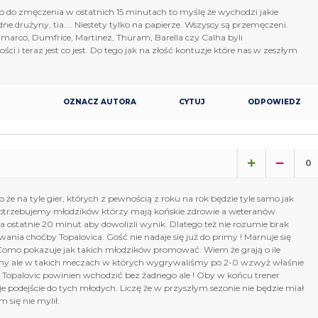
 Co do zmęczenia w ostatnich 15 minutach to myślę że wychodzi jakie
 drużyny, tia.... Niestety tylko na papierze. Wszyscy są przemęczeni.
Dimarco, Dumfrice, Martinez, Thuram, Barella czy Calha byli
i i teraz jest co jest. Do tego jak na złość kontuzje które nas w zeszłym
OZNACZ AUTORA
CYTUJ
ODPOWIEDZ
0
że na tyle gier, których z pewnością z roku na rok będzie tyle samo jak
potrzebujemy młodzików którzy mają końskie zdrowie a weteranów
a ostatnie 20 minut aby dowolizli wynik. Dlatego też nie rozumie brak
ania choćby Topalovica. Gość nie nadaje się już do primy ! Marnuje się
Como pokazuje jak takich młodzików promować. Wiem że grają o ile
my ale w takich meczach w których wygrywaliśmy po 2-0 wzwyż właśnie
ak Topalovic powinien wchodzić bez żadnego ale ! Oby w końcu trener
je podejście do tych młodych. Liczę że w przyszłym sezonie nie będzie miał
 się nie mylił.