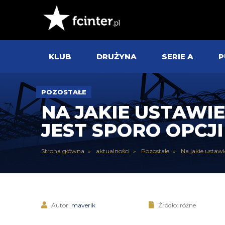
KLUB
DRUŻYNA
SERIE A
P
POZOSTAŁE
NA JAKIE USTAWIE
JEST SPORO OPCJ
Strona główna
aktualności
Pozostałe
Na jakie ustawi
Autor:
maverik
Źródło: różne