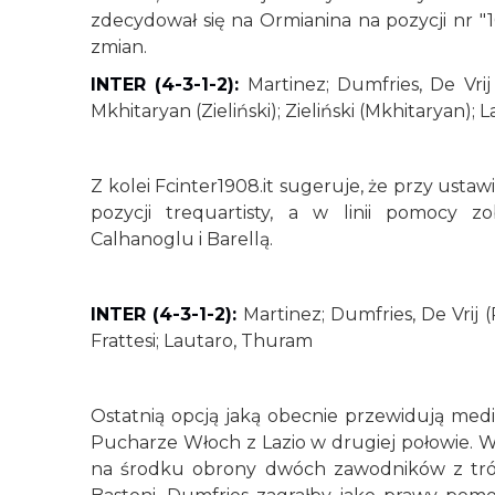
zdecydował się na Ormianina na pozycji nr "
zmian.
INTER (4-3-1-2):
Martinez; Dumfries, De Vrij (
Mkhitaryan (Zieliński); Zieliński (Mkhitaryan);
Z kolei Fcinter1908.it sugeruje, że przy usta
pozycji trequartisty, a w linii pomocy z
Calhanoglu i Barellą.
INTER (4-3-1-2):
Martinez; Dumfries, De Vrij (
Frattesi; Lautaro, Thuram
Ostatnią opcją jaką obecnie przewidują medi
Pucharze Włoch z Lazio w drugiej połowie. W
na środku obrony dwóch zawodników z trójki: