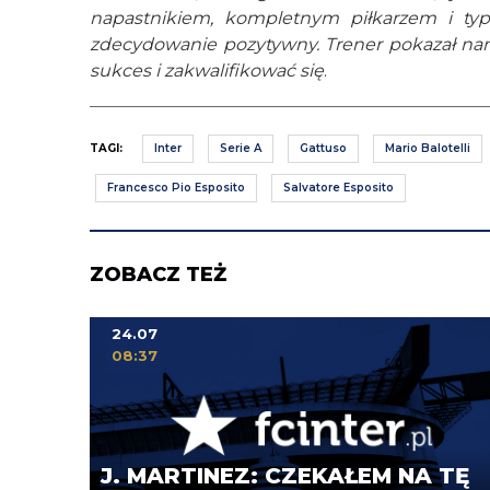
napastnikiem, kompletnym piłkarzem i typ
zdecydowanie pozytywny. Trener pokazał nam
sukces i zakwalifikować się
.
TAGI:
Inter
Serie A
Gattuso
Mario Balotelli
Francesco Pio Esposito
Salvatore Esposito
ZOBACZ TEŻ
24.07
08:37
J. MARTINEZ: CZEKAŁEM NA TĘ