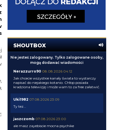
k
z
h
w
s
SHOUTBOX
j
ł
Nie jesteś zalogowany. Tylko zalogowane osoby,
mogą dodawać wiadomości
w
Nerazzurro90
08.08.2026 04:12
Jak chcecie wszystkie kanały świata to wystarczy
,
napisać do niejakiego kotanio. Chłop posiada
kradziona telewizję i może wam to za free załatwić.
,
Uki1982
07.08.2026 23:09
Ty tez...
ć
jaszczomb
07.08.2026 23:00
ale masz zayebiscie mocna psychike