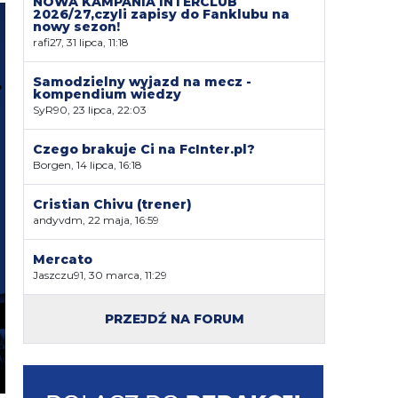
NOWA KAMPANIA INTERCLUB
2026/27,czyli zapisy do Fanklubu na
nowy sezon!
rafi27, 31 lipca, 11:18
Samodzielny wyjazd na mecz -
kompendium wiedzy
SyR90, 23 lipca, 22:03
Czego brakuje Ci na FcInter.pl?
Borgen, 14 lipca, 16:18
Cristian Chivu (trener)
andyvdm, 22 maja, 16:59
Mercato
Jaszczu91, 30 marca, 11:29
PRZEJDŹ NA FORUM