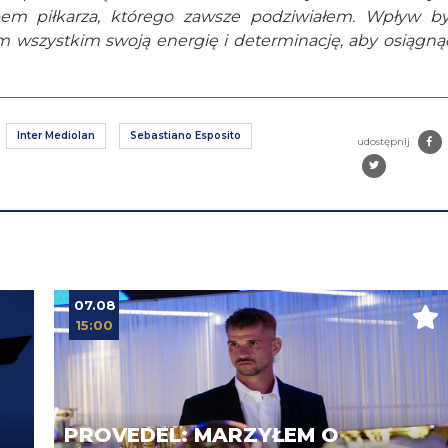
em piłkarza, którego zawsze podziwiałem. Wpływ by
 wszystkim swoją energię i determinację, aby osiągną
Inter Mediolan
Sebastiano Esposito
udostępnij
07.08
15:00
PROVEDEL: MARZYŁEM O