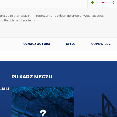
0
biana za kikkanascie mln, reprezentant Włoch do chooja. Wola jakiegoś
go Fabbiana i Leoniego.
OZNACZ AUTORA
CYTUJ
ODPOWIEDZ
PIŁKARZ MECZU
LAILI