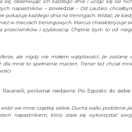
 się, obserwując ich każdego dnia i ucząc się od nich
szych napastników
– powiedział -
Od Lautaro chciałby
re pokazuje każdego dnia na treningach. Widać, że kied
ównież w meczach treningowych. Marcus charakteryzuje si
a przeciwników i szybkością. Chętnie bym to od nieg
nsferze, ale nigdy nie miałem wątpliwości, że zostanę 
ż dla mnie to spełnienie marzeń. Trener też chciał mni
wości
.
o Ravanelli, porównał niedawno Pio Esposito do siebie 
widzi we mnie cząstkę siebie. Ducha walki, podobnie ja
tem napastnikiem, który stara się wykorzystać swoj