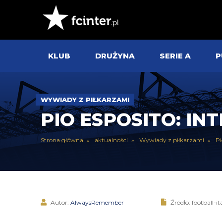
KLUB
DRUŻYNA
SERIE A
P
WYWIADY Z PIŁKARZAMI
PIO ESPOSITO: IN
Strona główna
aktualności
Wywiady z piłkarzami
Pi
Autor:
AlwaysRemember
Źródło: football-it