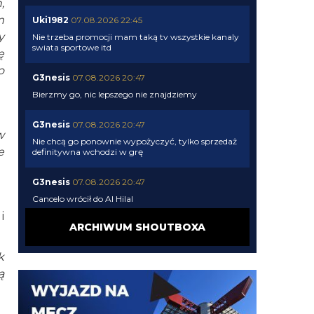
,
m
Uki1982
07.08.2026 22:45
y
Nie trzeba promocji mam taką tv wszystkie kanaly
swiata sportowe itd
ę
o
G3nesis
07.08.2026 20:47
Bierzmy go, nic lepszego nie znajdziemy
G3nesis
07.08.2026 20:47
w
Nie chcą go ponownie wypożyczyć, tylko sprzedaż
e
definitywna wchodzi w grę
G3nesis
07.08.2026 20:47
Cancelo wrócił do Al Hilal
i
ARCHIWUM SHOUTBOXA
Nerazzurro90
07.08.2026 19:42
Botmon publicznie czci zmarlego bandyte
k
piscitelliego brak slow obraz nedzy i rozpaczy
ą
G3nesis
07.08.2026 19:15
Jak tam Adriano, co słychać