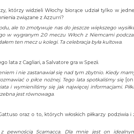
zy, którzy widzieli Włochy biorące udział tylko w jedne
omnienia związane z Azzurri?
odu, ale to zmotywuje nas do jeszcze większego wysiłk
liego w wygranym 2:0 meczu Włoch z Niemcami podcza
ądałem ten mecz u kolegi. Ta celebracja była kultowa
.
o lata z Cagliari, a Salvatore gra w Spezii.
niem i nie zastanawiał się nad tym zbytnio. Kiedy mam
 rozmawiać o piłce nożnej. Tego lata spotkaliśmy się
[on 
a i wymieniliśmy się jak najwięcej informacjami. Piłk
trzebna jest równowaga
.
ttuso oraz o to, których włoskich piłkarzy podziwia i 
st z pewnością Scamacca. Dla mnie jest on idealny