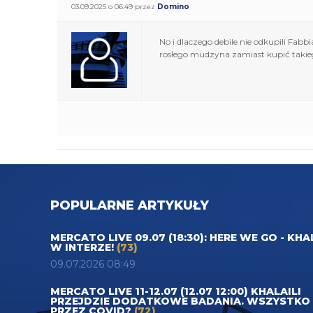
03.09.2025 o 06:49 przez
Domino
No i dlaczego debile nie odkupili Fab
rosłego mudzyna zamiast kupić takie
POPULARNE ARTYKUŁY
MERCATO LIVE 09.07 (18:30): HERE WE GO - KHA
W INTERZE!
(73)
09.07.2026 08:49
MERCATO LIVE 11-12.07 (12.07 12:00) KHALAILI
PRZEJDZIE DODATKOWE BADANIA. WSZYSTKO
PRZEZ COVID?
(72)