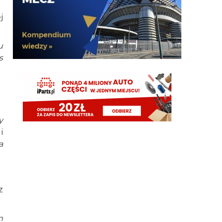
G3nesis
07.08.2026 19:15
j
Hehe 😁
u
FENDI_SOSA
07.08.2026 18:56
s
Adriano ty already dead a nie forever he xd
FENDI_SOSA
07.08.2026 18:56
Oleeks ciśnij go he
Adriano_forever
07.08.2026 18:30
y
mnie też zbanował za danie reakcji haha na jego
i
ostatnie stanowisko które było ostatnie ostatnim
ostatniejsze i najostatniejsze
a
Adriano_forever
07.08.2026 18:29
don korleone polskiej kibolki
z
Adriano_forever
07.08.2026 18:29
typ jest odklejony
m