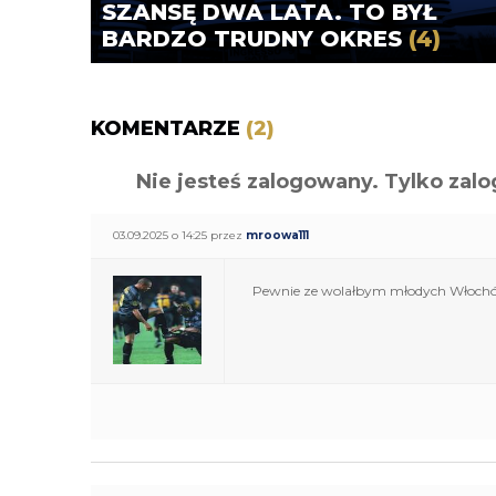
SZANSĘ DWA LATA. TO BYŁ
BARDZO TRUDNY OKRES
(4)
KOMENTARZE
(2)
Nie jesteś zalogowany. Tylko z
03.09.2025 o 14:25 przez
mroowa111
Pewnie ze wolałbym młodych Włochów s