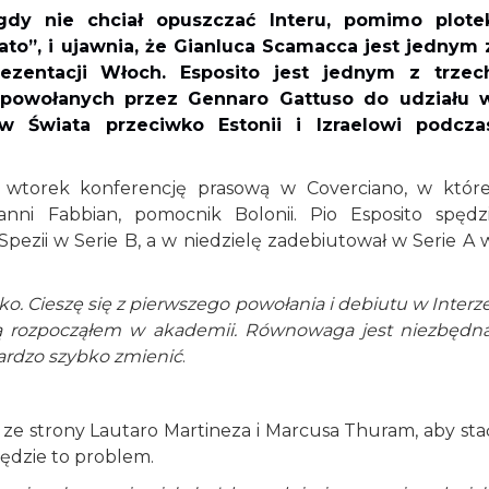
igdy nie chciał opuszczać Interu, pomimo plote
lato”, i ujawnia, że Gianluca Scamacca jest jednym 
zentacji Włoch. Esposito jest jednym z trzec
, powołanych przez Gennaro Gattuso do udziału 
w Świata przeciwko Estonii i Izraelowi podcza
e wtorek konferencję prasową w Coverciano, w które
anni Fabbian, pomocnik Bolonii. Pio Esposito spędzi
ezii w Serie B, a w niedzielę zadebiutował w Serie A 
ko. Cieszę się z pierwszego powołania i debiutu w Interze
rą rozpocząłem w akademii. Równowaga jest niezbędna
ardzo szybko zmienić
.
ze strony Lautaro Martineza i Marcusa Thuram, aby sta
będzie to problem.