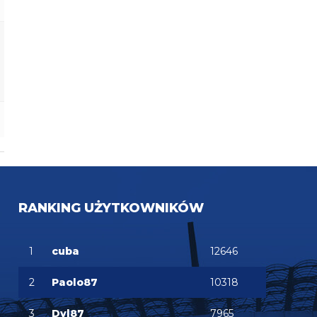
RANKING UŻYTKOWNIKÓW
1
cuba
12646
2
Paolo87
10318
3
Dyl87
7965