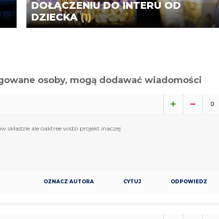
DOŁĄCZENIU DO INTERU OD
DZIECKA
(1)
alogowane osoby, mogą dodawać wiadomości
0
kładzie ale oaktree widzi projekt inaczej
OZNACZ AUTORA
CYTUJ
ODPOWIEDZ