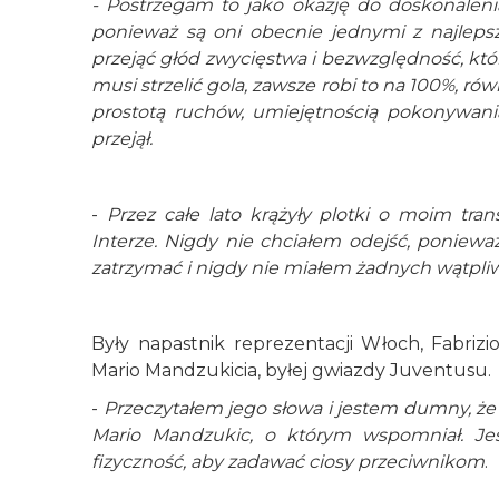
- Postrzegam to jako okazję do doskonalenia
ponieważ są oni obecnie jednymi z najlep
przejąć głód zwycięstwa i bezwzględność, któ
musi strzelić gola, zawsze robi to na 100%, r
prostotą ruchów, umiejętnością pokonywani
przejął.
-
Przez całe lato krążyły plotki o moim tra
Interze. Nigdy nie chciałem odejść, poniewa
zatrzymać i nigdy nie miałem żadnych wątpli
Były napastnik reprezentacji Włoch, Fabrizi
Mario Mandzukicia, byłej gwiazdy Juventusu.
-
Przeczytałem jego słowa i jestem dumny, że 
Mario Mandzukic, o którym wspomniał. Jes
fizyczność, aby zadawać ciosy przeciwnikom
.