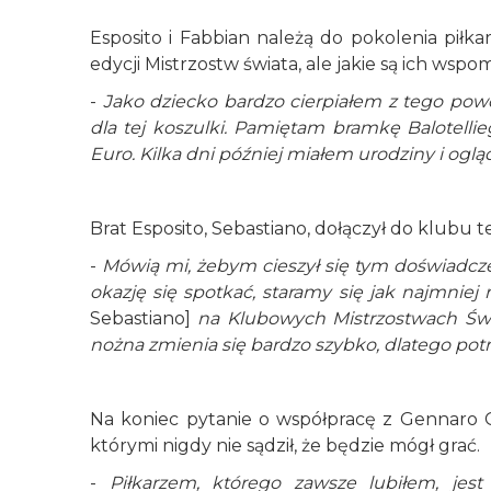
Esposito i Fabbian należą do pokolenia piłkar
edycji Mistrzostw świata, ale jakie są ich wsp
-
Jako dziecko bardzo cierpiałem z tego pow
dla tej koszulki. Pamiętam bramkę Balotel
Euro. Kilka dni później miałem urodziny i ogl
Brat Esposito, Sebastiano, dołączył do klubu teg
-
Mówią mi, żebym cieszył się tym doświadcze
okazję się spotkać, staramy się jak najmniej
Sebastiano]
na Klubowych Mistrzostwach Świat
nożna zmienia się bardzo szybko, dlatego po
Na koniec pytanie o współpracę z Gennaro Ga
którymi nigdy nie sądził, że będzie mógł grać.
-
Piłkarzem, którego zawsze lubiłem, je