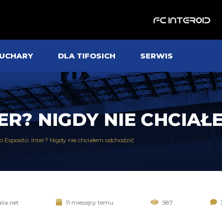
UCHARY
DLA TIFOSICH
SERWIS
TER? NIGDY NIE CHCI
o Esposito: Inter? Nigdy nie chciałem odchodzić
alia.net
11 miesięcy temu
587