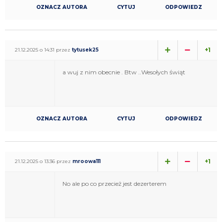
OZNACZ AUTORA
CYTUJ
ODPOWIEDZ
+1
21.12.2025 o 14:31 przez
tytusek25
a wuj z nim obecnie . Btw ..Wesołych świąt
OZNACZ AUTORA
CYTUJ
ODPOWIEDZ
+1
21.12.2025 o 13:36 przez
mroowa111
No ale po co przecież jest dezerterem