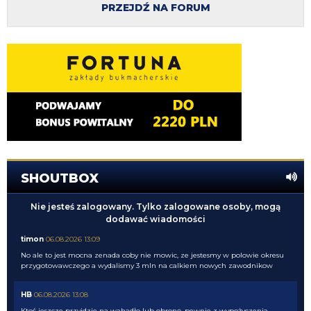
PRZEJDŹ NA FORUM
SHOUTBOX
Nie jesteś zalogowany. Tylko zalogowane osoby, mogą
dodawać wiadomości
timon
06.08.2026 13:09
No ale to jest mocna zenada coby nie mowic, ze jestesmy w polowie okresu
przygotowawczego a wydalismy 3 mln na calkiem nowych zawodnikow
HB
06.08.2026 13:08
Ktoś jeszcze przyjdzie na wahadło lub obronę, pewnie z wypożyczenia