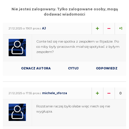
Nie jesteś zalogowany. Tylko zalogowane osoby, mogą
dodawać wiadomości
+1
21.12.2025 o 19:01 przez
AJ
Conte też się nie spotka z zespołem w Rijadzie. Po
co niby były pracownik miał się spotykać z byłym
zespołem?
OZNACZ AUTORA
CYTUJ
ODPOWIEDZ
0
21.12.2025 o 17:55 przez
michele_sforza
Rozstanie raczej było słabe więc niech się nie
wygłupia.