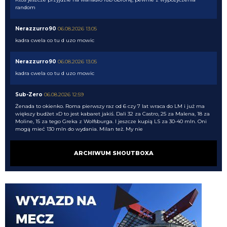
random
Nerazzurro90
06.08.2026 13:05
kadra cwela co tu d uzo mowic
Nerazzurro90
06.08.2026 13:05
kadra cwela co tu d uzo mowic
Sub-Zero
06.08.2026 12:59
Żenada to okienko. Roma pierwszy raz od 6 czy 7 lat wraca do LM i już ma
większy budżet xD to jest kabaret jakiś. Dali 32 za Castro, 25 za Malena, 18 za
Moline, 15 za tego Greka z Wolfsburga. I jeszcze kupią LS za 30-40 mln. Oni
mogą mieć 130 mln do wydania. Milan też. My nie
martins2000
06.08.2026 12:33
ARCHIWUM SHOUTBOXA
Nikt już nie przyjdzie
Nerazzurro90
06.08.2026 12:32
szykujcie sie na tego cwela Nico gonzaleza
martins2000
06.08.2026 12:31