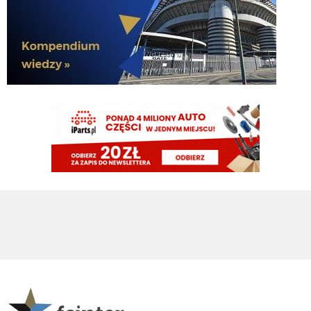
Niente Inter per Diaby, BILD: "Sta per tornare al Leverkusen: le cifre"
Nerazzurro90
06.08.2026 12:06
Kiełbyń ale moze troszeczke grzeczniej
Kielben
06.08.2026 11:46
tzn Aslle nawet chciała Bologna, ale chciał zarabiać najwięcej w zespole xd
Kielben
06.08.2026 11:45
Najgorzej, że nikt nie chce tych ancymonów - Aslla i Fratt...
AveCaesar
06.08.2026 11:44
Wobec tego ja bym dokupił ze 2 środkowych pomocników. A nóż widelec się
na coś przydadzą jak Diouf. Może z któregoś bramkarza zrobimy.
HB
06.08.2026 11:40
Witam Klinsi witam Cny jak tam Romero wypadł we wczorajszym sparingu
z Milanem?
AveCaesar
06.08.2026 11:36
Z Romero byłoby 3 i problem rozwiązany. W tym jeden odpoczywałby sobie
na ławce.