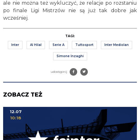
ale nie można też wykluczyć, że relacje po rozstaniu
po finale Ligi Mistrzów nie są już tak dobre jak
wcześniej.
TAGI:
Inter
Al Hilal
Serie A
Tuttosport
Inter Mediolan
Simone Inzaghi
udostępnij
ZOBACZ TEŻ
12.07
10:18