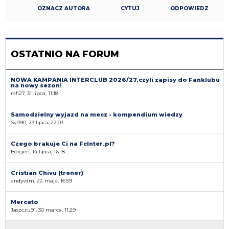
OZNACZ AUTORA
CYTUJ
ODPOWIEDZ
OSTATNIO NA FORUM
NOWA KAMPANIA INTERCLUB 2026/27,czyli zapisy do Fanklubu
na nowy sezon!
rafi27, 31 lipca, 11:18
Samodzielny wyjazd na mecz - kompendium wiedzy
SyR90, 23 lipca, 22:03
Czego brakuje Ci na FcInter.pl?
Borgen, 14 lipca, 16:18
Cristian Chivu (trener)
andyvdm, 22 maja, 16:59
Mercato
Jaszczu91, 30 marca, 11:29