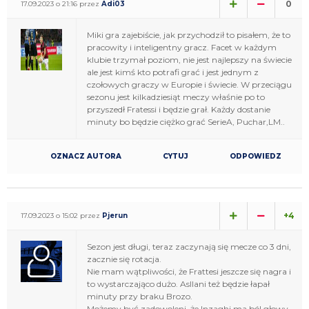
0
17.09.2023 o 21:16 przez
Adi03
Miki gra zajebiście, jak przychodził to pisałem, że to
pracowity i inteligentny gracz. Facet w każdym
klubie trzymał poziom, nie jest najlepszy na świecie
ale jest kimś kto potrafi grać i jest jednym z
czołowych graczy w Europie i świecie. W przeciągu
sezonu jest kilkadziesiąt meczy właśnie po to
przyszedł Fratessi i będzie grał. Każdy dostanie
minuty bo będzie ciężko grać SerieA, Puchar,LM..
OZNACZ AUTORA
CYTUJ
ODPOWIEDZ
+4
17.09.2023 o 15:02 przez
Pjerun
Sezon jest długi, teraz zaczynają się mecze co 3 dni,
zacznie się rotacja.
Nie mam wątpliwości, że Frattesi jeszcze się nagra i
to wystarczająco dużo. Asllani też będzie łapał
minuty przy braku Brozo.
Możemy być zadowoleni, że Inzaghi ma ból głowy