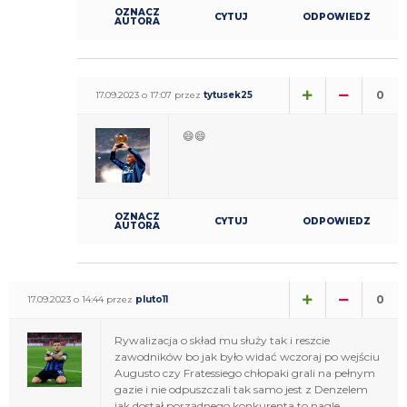
OZNACZ
CYTUJ
ODPOWIEDZ
AUTORA
0
17.09.2023 o 17:07 przez
tytusek25
😄😄
OZNACZ
CYTUJ
ODPOWIEDZ
AUTORA
0
17.09.2023 o 14:44 przez
pluto11
Rywalizacja o skład mu służy tak i reszcie
zawodników bo jak było widać wczoraj po wejściu
Augusto czy Fratessiego chłopaki grali na pełnym
gazie i nie odpuszczali tak samo jest z Denzelem
jak dostał porządnego konkurenta to nagle