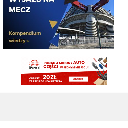
FENDI_SOSA
08.08.2026 15:03
jeszcze jak spojrzysz na lh xd
FENDI_SOSA
08.08.2026 15:03
diouf ma fajny pęd na bramke
VVujek
08.08.2026 15:03
Ty nazwałeś go plackiem przypominam
Nerazzurro90
08.08.2026 15:03
fajnie ze diouf kolejny mecz z golem, ołktri ma tym samym argumenty zeby
w sumie zamknac juz mercato
ragnar
08.08.2026 15:02
Diouf szybka noga 😄
ragnar
08.08.2026 15:02
Ładnie Bovio czy jak mu tam skubnał
VVujek
08.08.2026 15:02
Diouf pan piłkarz ,a niektórzy chcieli się go już pozbyć xdd