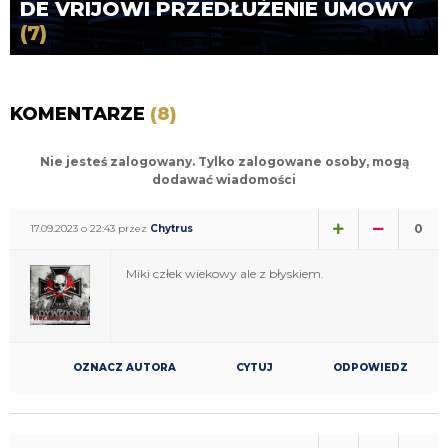
DE VRIJOWI PRZEDŁUŻENIE UMOWY
(7)
KOMENTARZE
(8)
Nie jesteś zalogowany. Tylko zalogowane osoby, mogą
dodawać wiadomości
0
17.09.2023 o 22:43 przez
Chytrus
Miki człek wiekowy ale z błyskiem.
OZNACZ AUTORA
CYTUJ
ODPOWIEDZ