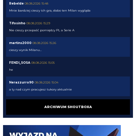
Rebelde
08.08.2026 15:48
Mnie bardziej cieszy ich gra, słabo ten Milan wygląda
Tifosinho
08.08.2026 15:29
Nie cieszy przepaść pomiędzy PL a Serie A
martins2000
08.08.2026 15:26
cieszy wynik Milanu...
FENDI_SOSA
08.08.2026 15:05
he
Nerazzurro90
08.08.2026 15:04
a ty nad czym pracujesz tukory aktualnie
FENDI_SOSA
08.08.2026 15:03
ARCHIWUM SHOUTBOXA
tyle ze musi popracowac w defensywie bardziej
FENDI_SOSA
08.08.2026 15:03
jego przeciwienistwo.