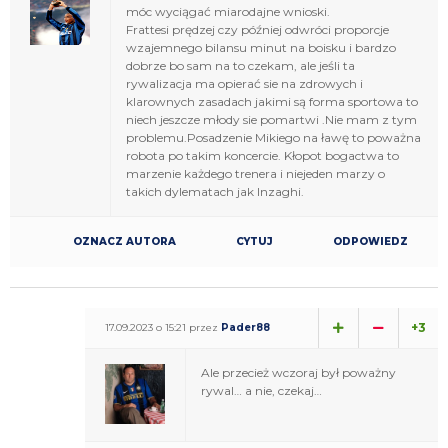
móc wyciągać miarodajne wnioski.
Frattesi prędzej czy później odwróci proporcje
wzajemnego bilansu minut na boisku i bardzo
dobrze bo sam na to czekam, ale jeśli ta
rywalizacja ma opierać sie na zdrowych i
klarownych zasadach jakimi są forma sportowa to
niech jeszcze młody sie pomartwi .Nie mam z tym
problemu.Posadzenie Mikiego na ławę to poważna
robota po takim koncercie. Kłopot bogactwa to
marzenie każdego trenera i niejeden marzy o
takich dylematach jak Inzaghi.
OZNACZ AUTORA
CYTUJ
ODPOWIEDZ
+3
17.09.2023 o 15:21 przez
Pader88
Ale przecież wczoraj był poważny
rywal… a nie, czekaj…