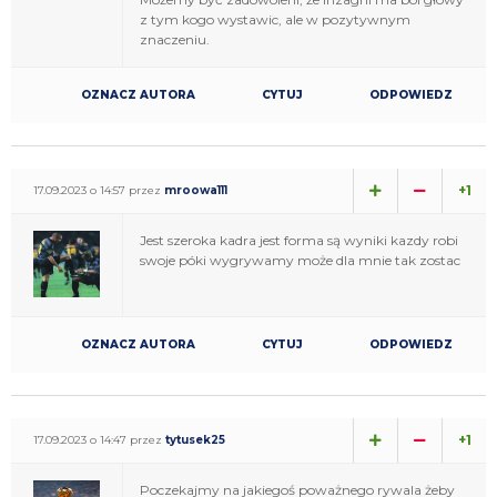
z tym kogo wystawic, ale w pozytywnym
znaczeniu.
OZNACZ AUTORA
CYTUJ
ODPOWIEDZ
+1
17.09.2023 o 14:57 przez
mroowa111
Jest szeroka kadra jest forma są wyniki kazdy robi
swoje póki wygrywamy może dla mnie tak zostac
OZNACZ AUTORA
CYTUJ
ODPOWIEDZ
+1
17.09.2023 o 14:47 przez
tytusek25
Poczekajmy na jakiegoś poważnego rywala żeby