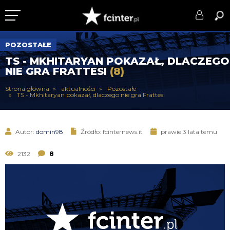
KLUB
POZOSTAŁE
TS - MKHITARYAN POKAZAŁ, DLACZEGO
DRUŻYNA
NIE GRA FRATTESI
(8)
SERIE A
Strona główna
aktualności
Pozostałe
TS - Mkhitaryan pokazał, dlaczego nie gra Frattesi
PUCHARY
DLA TIFOSICH
Autor:
domin98
Źródło: fcinternews.it
prawie 3 lata temu
SERWIS
2132
8