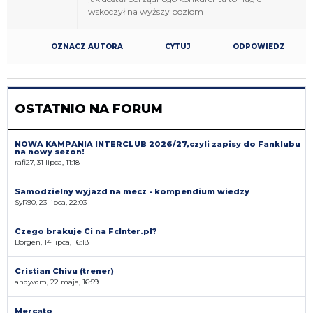
wskoczył na wyższy poziom
OZNACZ AUTORA
CYTUJ
ODPOWIEDZ
OSTATNIO NA FORUM
NOWA KAMPANIA INTERCLUB 2026/27,czyli zapisy do Fanklubu
na nowy sezon!
rafi27, 31 lipca, 11:18
Samodzielny wyjazd na mecz - kompendium wiedzy
SyR90, 23 lipca, 22:03
Czego brakuje Ci na FcInter.pl?
Borgen, 14 lipca, 16:18
Cristian Chivu (trener)
andyvdm, 22 maja, 16:59
Mercato