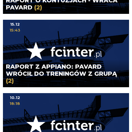
RAPORT O KONTUZJACH - WRACA
PAVARD
(2)
15.12
15:43
RAPORT Z APPIANO: PAVARD
WRÓCIŁ DO TRENINGÓW Z GRUPĄ
(2)
10.12
18:18