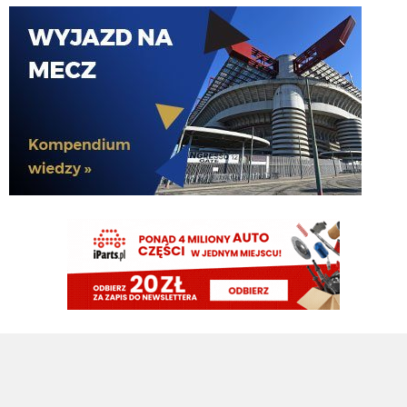
HB
06.08.2026 11:40
Witam Klinsi witam Cny jak tam Romero wypadł we wczorajszym sparingu
z Milanem?
AveCaesar
06.08.2026 11:36
Z Romero byłoby 3 i problem rozwiązany. W tym jeden odpoczywałby sobie
na ławce.
AveCaesar
06.08.2026 11:34
Gorzej, że przy pozostaniu Pavarda nie mamy centralnego na ławce. Tylko
dwóch obrońców w kadrze może tak zagrać - Stones i Akanji.
Kielben
06.08.2026 11:29
I pójdzie do Atletico
Kielben
06.08.2026 11:29
Pavard nie odejdzie, także temat Romero jest zamknięty według mnie.
Nerazzurro90
06.08.2026 11:22
ta, cale okienko szukaja kupca a i tak kazdy z nas wie ze za tych kmiotow
wjada tylko wypozyczeina