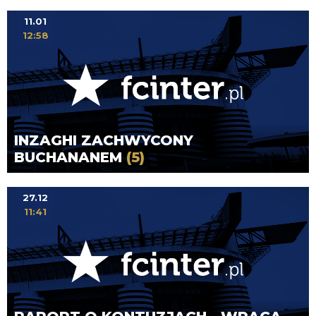
11.01
12:58
INZAGHI ZACHWYCONY
BUCHANANEM
(5)
27.12
11:41