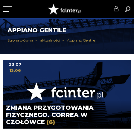
KLUB
APPIANO GENTILE
DRUŻYNA
Strona główna
aktualności
Appiano Gentile
SERIE A
PUCHARY
23.07
13:06
DLA TIFOSICH
SERWIS
ZMIANA PRZYGOTOWANIA
FIZYCZNEGO. CORREA W
CZOŁÓWCE
(6)