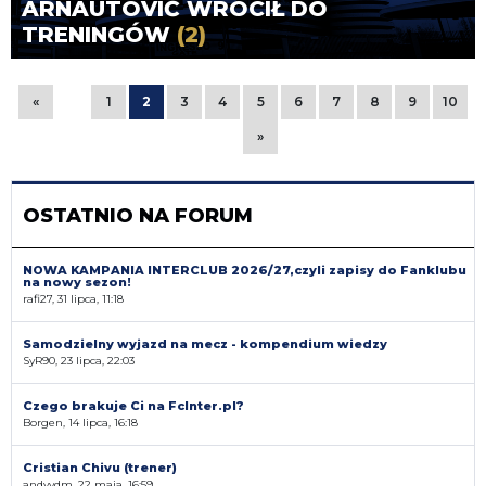
ARNAUTOVIĆ WRÓCIŁ DO
TRENINGÓW
(2)
«
1
2
3
4
5
6
7
8
9
10
»
OSTATNIO NA FORUM
NOWA KAMPANIA INTERCLUB 2026/27,czyli zapisy do Fanklubu
na nowy sezon!
rafi27, 31 lipca, 11:18
Samodzielny wyjazd na mecz - kompendium wiedzy
SyR90, 23 lipca, 22:03
Czego brakuje Ci na FcInter.pl?
Borgen, 14 lipca, 16:18
Cristian Chivu (trener)
andyvdm, 22 maja, 16:59