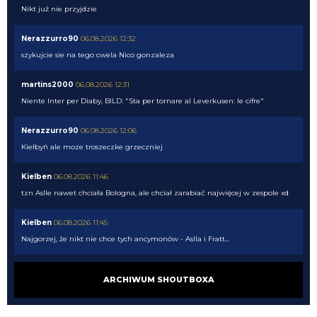
Nikt już nie przyjdzie
Nerazzurro90
06.08.2026 12:32
szykujcie sie na tego cwela Nico gonzaleza
martins2000
06.08.2026 12:31
Niente Inter per Diaby, BILD: "Sta per tornare al Leverkusen: le cifre"
Nerazzurro90
06.08.2026 12:06
Kiełbyń ale moze troszeczke grzeczniej
Kielben
06.08.2026 11:46
tzn Aslle nawet chciała Bologna, ale chciał zarabiać najwięcej w zespole xd
Kielben
06.08.2026 11:45
Najgorzej, że nikt nie chce tych ancymonów - Aslla i Fratt...
AveCaesar
06.08.2026 11:44
ARCHIWUM SHOUTBOXA
Wobec tego ja bym dokupił ze 2 środkowych pomocników. A nóż widelec się
na coś przydadzą jak Diouf. Może z któregoś bramkarza zrobimy.