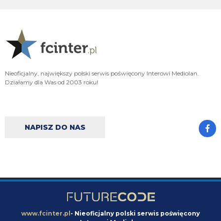
typ jest odklejony
Oleeks
07.08.2026 18:28
Wiem, że on tutaj coś pisał, pewnie ma w zwyczaju też czytać i pompować
sobie ego na każdą wspominkę o nim xD Żałosny typek
Oleeks
07.08.2026 18:27
Nieoficjalny, największy polski serwis poświęcony Interowi Mediolan.
Ooo Bartman zjebus mnie zbanował za to, że nazwałem czczonego przez
Działamy dla Was od 2003 roku!
niego w poście wspominkowym faszola z Lazio - Fabrizio Piscittelego
Claudio
07.08.2026 17:11
https://www.elevensports.pl/pakiety
jakby ktoś myślał o zakupie to znowu
jest promocja
NAPISZ DO NAS
martins2000
07.08.2026 16:21
Lucumi ustalił z Juventusem 5-letni kontrakt wart 2,5 mln € rocznie.
Nottingham oferuje mu 3,5 mln, ale Kolumbijczyk preferuje Juventus.
Bologna póki co odrzuciła ofertę w wysokości 17 mln €. Juve chce się
dogadać na kwotę poniżej 25 mln. [Schira]
FENDI_SOSA
07.08.2026 16:14
capri sun
www.fcinter.pl
- Nieoficjalny polski serwis poświęcony