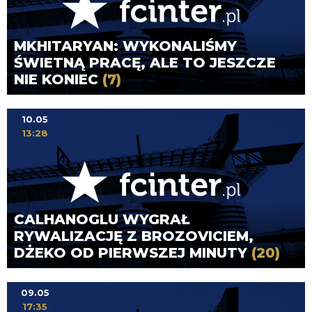
MKHITARYAN: WYKONALIŚMY
ŚWIETNĄ PRACĘ, ALE TO JESZCZE
NIE KONIEC
(7)
10.05
13:28
CALHANOGLU WYGRAŁ
RYWALIZACJĘ Z BROZOVICIEM,
DŻEKO OD PIERWSZEJ MINUTY
(20)
09.05
17:35