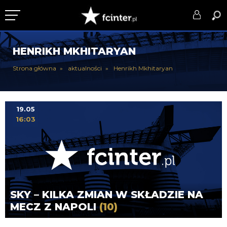
KLUB
HENRIKH MKHITARYAN
DRUŻYNA
Strona główna
aktualności
Henrikh Mkhitaryan
SERIE A
PUCHARY
19.05
16:03
DLA TIFOSICH
SERWIS
SKY – KILKA ZMIAN W SKŁADZIE NA
MECZ Z NAPOLI
(10)