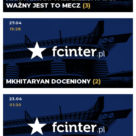
WAŻNY JEST TO MECZ
(3)
27.04
19:28
MKHITARYAN DOCENIONY
(2)
23.04
01:30