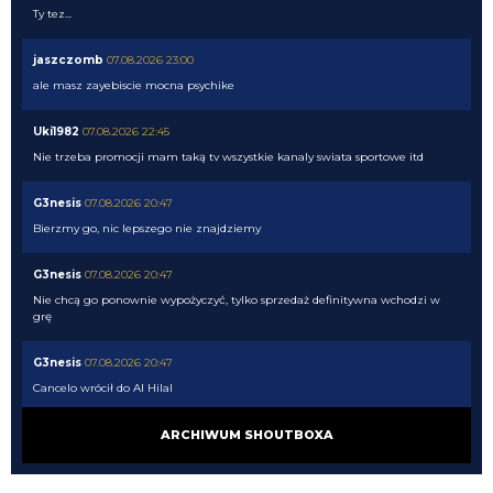
Ty tez...
jaszczomb
07.08.2026 23:00
ale masz zayebiscie mocna psychike
Uki1982
07.08.2026 22:45
Nie trzeba promocji mam taką tv wszystkie kanaly swiata sportowe itd
G3nesis
07.08.2026 20:47
Bierzmy go, nic lepszego nie znajdziemy
G3nesis
07.08.2026 20:47
Nie chcą go ponownie wypożyczyć, tylko sprzedaż definitywna wchodzi w
grę
G3nesis
07.08.2026 20:47
Cancelo wrócił do Al Hilal
Nerazzurro90
07.08.2026 19:42
ARCHIWUM SHOUTBOXA
Botmon publicznie czci zmarlego bandyte piscitelliego brak slow obraz
nedzy i rozpaczy