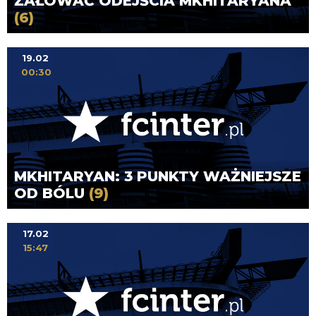
ŻAŁOWAĆ ODEJŚCIA MKHITARYANA
(6)
19.02
00:30
MKHITARYAN: 3 PUNKTY WAŻNIEJSZE
OD BÓLU
(9)
17.02
15:47