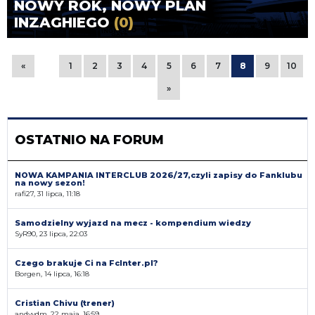
NOWY ROK, NOWY PLAN
INZAGHIEGO
(0)
«
1
2
3
4
5
6
7
8
9
10
»
OSTATNIO NA FORUM
NOWA KAMPANIA INTERCLUB 2026/27,czyli zapisy do Fanklubu
na nowy sezon!
rafi27, 31 lipca, 11:18
Samodzielny wyjazd na mecz - kompendium wiedzy
SyR90, 23 lipca, 22:03
Czego brakuje Ci na FcInter.pl?
Borgen, 14 lipca, 16:18
Cristian Chivu (trener)
andyvdm, 22 maja, 16:59