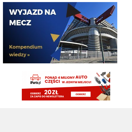
G3nesis
07.08.2026 19:15
Jak tam Adriano, co słychać
G3nesis
07.08.2026 19:15
Hehe 😁
FENDI_SOSA
07.08.2026 18:56
Adriano ty already dead a nie forever he xd
FENDI_SOSA
07.08.2026 18:56
Oleeks ciśnij go he
Adriano_forever
07.08.2026 18:30
mnie też zbanował za danie reakcji haha na jego ostatnie stanowisko które
było ostatnie ostatnim ostatniejsze i najostatniejsze
Adriano_forever
07.08.2026 18:29
don korleone polskiej kibolki
Adriano_forever
07.08.2026 18:29