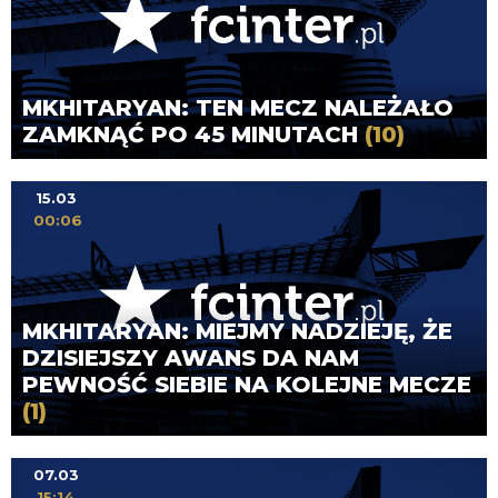
MKHITARYAN: TEN MECZ NALEŻAŁO
ZAMKNĄĆ PO 45 MINUTACH
(10)
15.03
00:06
MKHITARYAN: MIEJMY NADZIEJĘ, ŻE
DZISIEJSZY AWANS DA NAM
PEWNOŚĆ SIEBIE NA KOLEJNE MECZE
(1)
07.03
15:14