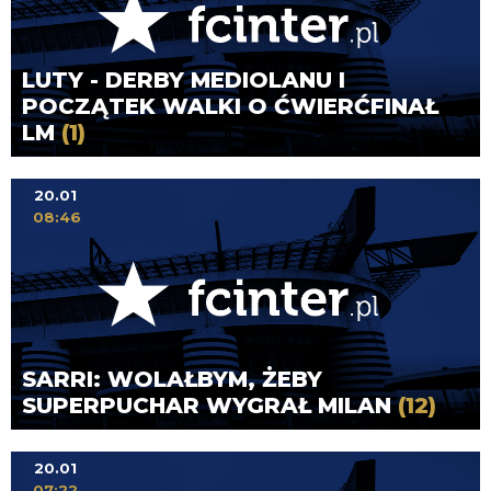
LUTY - DERBY MEDIOLANU I
POCZĄTEK WALKI O ĆWIERĆFINAŁ
LM
(1)
20.01
08:46
SARRI: WOLAŁBYM, ŻEBY
SUPERPUCHAR WYGRAŁ MILAN
(12)
20.01
07:22