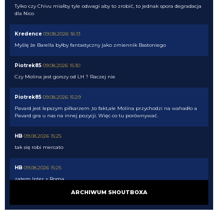
Tylko czy Chivu miałby tyle odwagi aby to zrobić, to jednak spora degradacja
dla Nico
Kredence
09.08.2026 16:13
Myślę że Barella byłby fantastyczny jako zmiennik Bastoniego
Piotrek85
09.08.2026 15:30
Czy Molina jest gorszy od LH ? Raczej nie
Piotrek85
09.08.2026 15:29
Pavard jest lepszym piłkarzem ,to fakt,ale Molina przychodzi na wahadło a
Pavard gra u nas na innej pozycji. Więc co tu porównywać.
HB
09.08.2026 15:25
tak się robi mercato
HB
09.08.2026 15:25
zatem Inter > Roma
ARCHIWUM SHOUTBOXA
HB
09.08.2026 15:19
Pavard to na pewno lepszy piłkarz niż prymityw Molina