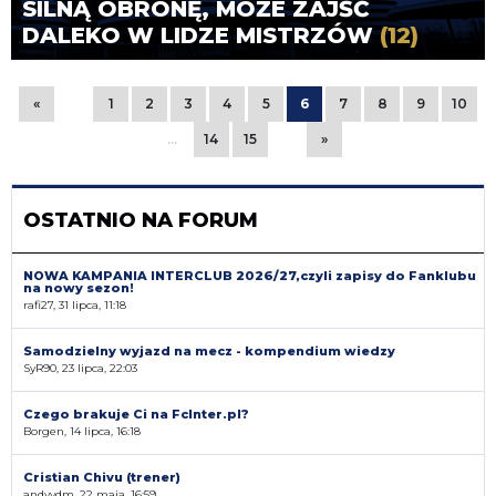
SILNĄ OBRONĘ, MOŻE ZAJŚĆ
DALEKO W LIDZE MISTRZÓW
(12)
«
1
2
3
4
5
6
7
8
9
10
…
14
15
»
OSTATNIO NA FORUM
NOWA KAMPANIA INTERCLUB 2026/27,czyli zapisy do Fanklubu
na nowy sezon!
rafi27, 31 lipca, 11:18
Samodzielny wyjazd na mecz - kompendium wiedzy
SyR90, 23 lipca, 22:03
Czego brakuje Ci na FcInter.pl?
Borgen, 14 lipca, 16:18
Cristian Chivu (trener)
andyvdm, 22 maja, 16:59