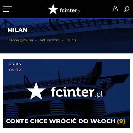
KLUB
MILAN
DRUŻYNA
Strona główna
aktualności
Milan
SERIE A
PUCHARY
23.03
09:32
DLA TIFOSICH
SERWIS
CONTE CHCE WRÓCIĆ DO WŁOCH
(9)