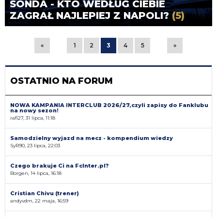
SONDA - KTO WEDŁUG CIEBIE
ZAGRAŁ NAJLEPIEJ Z NAPOLI?
(5)
«
1
2
3
4
5
»
OSTATNIO NA FORUM
NOWA KAMPANIA INTERCLUB 2026/27,czyli zapisy do Fanklubu
na nowy sezon!
rafi27, 31 lipca, 11:18
Samodzielny wyjazd na mecz - kompendium wiedzy
SyR90, 23 lipca, 22:03
Czego brakuje Ci na FcInter.pl?
Borgen, 14 lipca, 16:18
Cristian Chivu (trener)
andyvdm, 22 maja, 16:59