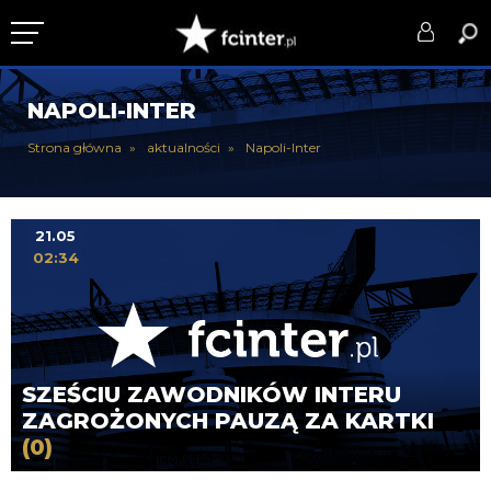
KLUB
NAPOLI-INTER
DRUŻYNA
Strona główna
aktualności
Napoli-Inter
SERIE A
PUCHARY
21.05
02:34
DLA TIFOSICH
SERWIS
SZEŚCIU ZAWODNIKÓW INTERU
ZAGROŻONYCH PAUZĄ ZA KARTKI
(0)