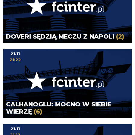
DOVERI SĘDZIĄ MECZU Z NAPOLI
(2)
21.11
21:22
CALHANOGLU: MOCNO W SIEBIE
WIERZĘ
(6)
21.11
21:12