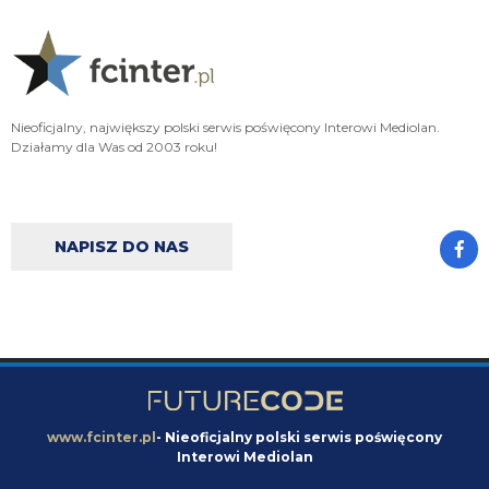
serio może uważać, że człowiek na tym stanowisku nie potrafi doprowadzić
do końca jednych negocjacji za drugimi.
timon
09.08.2026 13:38
🚨 BREAKING: Curtis Jones is Inter's real midfield target this summer. 🏴󠁧󠁢󠁥󠁮󠁧󠁿⚫️🔵
And it may not be Frattesi who is sacrificed to fund the move. Stankovic could
Nieoficjalny, największy polski serwis poświęcony Interowi Mediolan.
be the one to leave if the right offer arrives. [GDS]
Działamy dla Was od 2003 roku!
inter30
09.08.2026 13:16
kasa to druga sprawa, można zaraz wyskakiwać że chelsea dawała więcej że
to że sramto, prawda jest taka że dobry fachowiec by to zamknął dawno,
marotta jak się tym zajmował to by taki ruch na jeszcze lepszych warunkach
NAPISZ DO NAS
przeprowadził
inter30
09.08.2026 13:14
no mielimy niby 50 na Palestrę czy Romero i gówno z tego wyszło, chodzi o
to że on jest za cienki bolek na takie ruchy
acmilanowek
09.08.2026 12:56
no skoro Frattesi, Henrique, Pvard nie odchodza to raczej dziwne by bylo
pozyskiwanie wiecej pilkarzy.
www.fcinter.pl
- Nieoficjalny polski serwis poświęcony
Interowi Mediolan
Nerazzurro90
09.08.2026 12:55