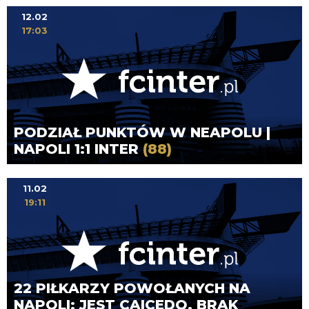
12.02
17:03
PODZIAŁ PUNKTÓW W NEAPOLU |
NAPOLI 1:1 INTER
(88)
11.02
19:11
22 PIŁKARZY POWOŁANYCH NA
NAPOLI; JEST CAICEDO, BRAK