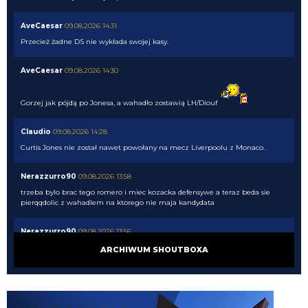
AveCaesar
09.08.2026 14:31
Przecież żadne DS nie wykłada swojej kasy.
AveCaesar
09.08.2026 14:30
Gorzej jak pójdą po Jonesa, a wahadło zostawią LH/Diouf
Claudio
09.08.2026 14:28
Curtis Jones nie został nawet powołany na mecz Liverpoolu z Monaco.
Nerazzurro90
09.08.2026 13:58
trzeba bylo brac tego romero i miec kozacka defensywe a teraz beda sie
pierqqdolic z wahadlem na ktorego nie maja kandydata
Nerazzurro90
09.08.2026 13:56
brookfield*
ARCHIWUM SHOUTBOXA
Nerazzurro90
09.08.2026 13:54
czy tam bookfield chquj wie co to za jedni