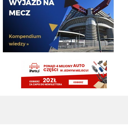
Nerazzurro90
09.08.2026 13:54
a jak będzie to jedno wielkie gówno tyle jest warte całe to ołktri
Nerazzurro90
09.08.2026 13:54
obudz sie stary, nic z tego nie bedzie, to koniec
Piotrek85
09.08.2026 13:51
Na pewno
Piotrek85
09.08.2026 13:50
Nic nie zakończone. Przyjdzie ktoś na prawe wahadło.
Nerazzurro90
09.08.2026 13:45
zwykly figurant nic poza tym
Nerazzurro90
09.08.2026 13:45
Z tego marotty to taki prezydent jak z koziej dupy traba.
Xucatlan
09.08.2026 13:44
Jak Ausilio może cokolwiek zamknąć, jak to nie on wykłada kasę. Ja
rozumiem jakby od czasu do czasu coś naburaczył, ale bez jaj, że ktoś na