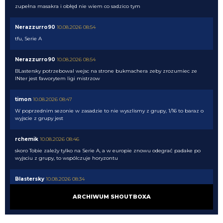
zupełna masakra i obłęd nie wiem co sadzico tym
Nerazzurro90
10.08.2026 08:54
tfu, Serie A
Nerazzurro90
10.08.2026 08:54
BLastersky potrzebowal wejsc na strone bukmachera zeby zrozumiec ze
INter jest faworytem ligi mistrzow
timon
10.08.2026 08:47
W poprzednim sezonie w zasadzie to nie wyszlismy z grupy, 1/16 to baraz o
wyjscie z grupy jest
rchemik
10.08.2026 08:46
skoro Tobie zależy tylko na Serie A, a w europie znowu odegrać padake po
wyjsciu z grupy, to wspólczuje horyzontu
Blastersky
10.08.2026 08:34
Nie wiem co wy tak panikujcie z tymi transferami. Wg bukmacherów
ARCHIWUM SHOUTBOXA
jesteśmy Zdecydowanym faworytem do wygrania ligi na ten moment mimo
tych "wspaniałych" transferów naszych rywali. Inter 1.9 Napoli 6 Juve 6.5
Milan 7.5...