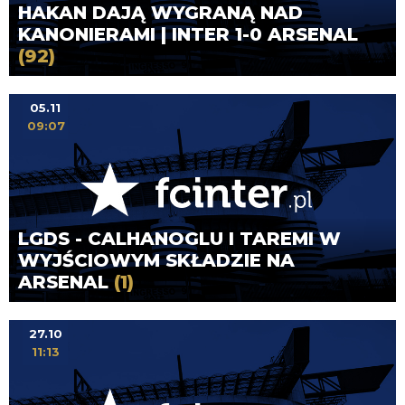
HAKAN DAJĄ WYGRANĄ NAD
KANONIERAMI | INTER 1-0 ARSENAL
(92)
05.11
09:07
LGDS - CALHANOGLU I TAREMI W
WYJŚCIOWYM SKŁADZIE NA
ARSENAL
(1)
27.10
11:13