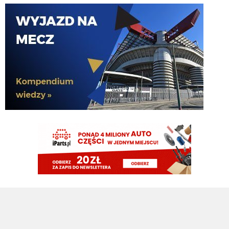
Kielben
10.08.2026 08:10
kolejny wynalazek z Ligue 1... dajcie spokój
Rebelde
10.08.2026 07:57
Patrzac na jego statystki, bardziej 2,5mln
Tifosinho
10.08.2026 07:54
Zgaduję, że wyceniany na 25mln euro
timon
10.08.2026 07:33
NOWE: #Inter prowadzi rozmowy z AJ Auxerre w sprawie 23-letniego
bocznego obrońcy, Lamine Sy. 🇫🇷
timon
10.08.2026 07:32
Maszyna losująca uległa awarii podobno, więc Ausilio wrócił do tego co
potrafi najlepiej
HB
09.08.2026 22:13
to Ci sie udalo VVujek
HB
09.08.2026 22:13