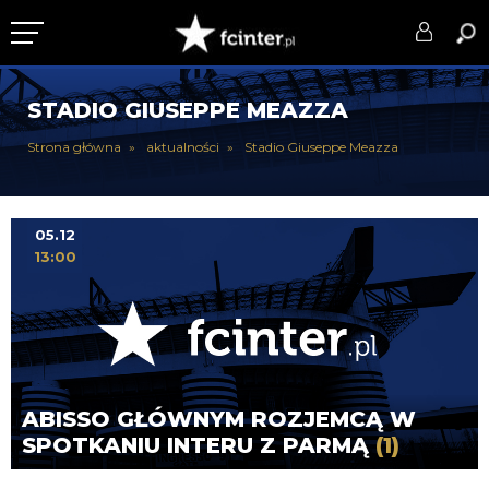
KLUB
STADIO GIUSEPPE MEAZZA
DRUŻYNA
Strona główna
aktualności
Stadio Giuseppe Meazza
SERIE A
PUCHARY
05.12
13:00
DLA TIFOSICH
SERWIS
ABISSO GŁÓWNYM ROZJEMCĄ W
SPOTKANIU INTERU Z PARMĄ
(1)