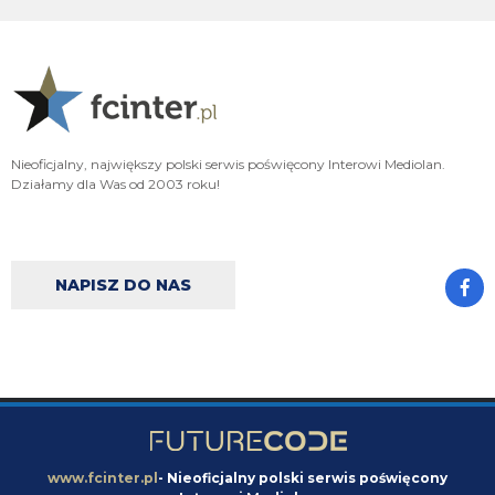
xD
VVujek
09.08.2026 22:05
Do Endra jak ktoś mówi uwierz w siebie , to on pyta czy może uwierzyć w
kogoś innego xd
VVujek
09.08.2026 22:02
Nieoficjalny, największy polski serwis poświęcony Interowi Mediolan.
Działamy dla Was od 2003 roku!
Jedyny człowiek który nie ma szacunku nawet sam do siebie
VVujek
09.08.2026 22:02
Endru wyzywający ludzi od kretynów itp to takie komiczne
NAPISZ DO NAS
VVujek
09.08.2026 22:00
Lepsze to niż błagać o powrót do grupy z której cię wyebali Xd
Nerazzurro90
09.08.2026 21:51
Miłośnik i wielbiciel wielkich murzynów sidibe singo pepe a teraz Norton
cuffy oto niejaki wujek, sodomitax zboczeniec
Endru
09.08.2026 21:31
www.fcinter.pl
- Nieoficjalny polski serwis poświęcony
I dalej chcą, a ty kretynie chciałes sidibe i pepe