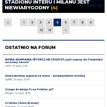
STADIONU INTERU I MILANU JEST
NIEWIARYGODNY
(4)
«
1
2
3
4
5
6
7
8
9
…
12
13
»
OSTATNIO NA FORUM
NOWA KAMPANIA INTERCLUB 2026/27,czyli zapisy do Fanklubu
na nowy sezon!
rafi27, 31 lipca, 11:18
Samodzielny wyjazd na mecz - kompendium wiedzy
SyR90, 23 lipca, 22:03
Czego brakuje Ci na FcInter.pl?
Borgen, 14 lipca, 16:18
Cristian Chivu (trener)
andyvdm, 22 maja, 16:59