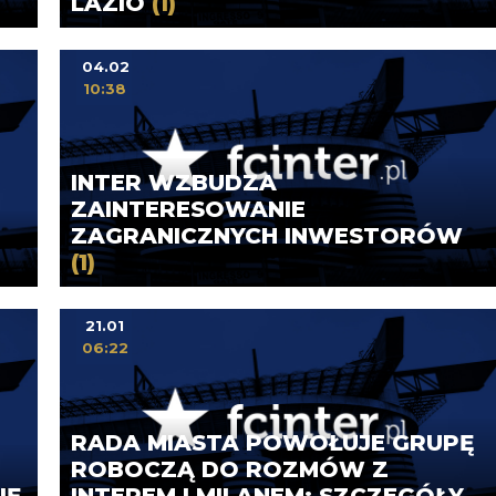
LAZIO
(1)
04.02
10:38
INTER WZBUDZA
ZAINTERESOWANIE
ZAGRANICZNYCH INWESTORÓW
(1)
21.01
06:22
RADA MIASTA POWOŁUJE GRUPĘ
ROBOCZĄ DO ROZMÓW Z
IĘ
INTEREM I MILANEM: SZCZEGÓŁY