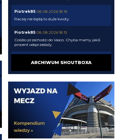
Piotrek85
08.08.2026 18:16
Raczej nie będą to duże kwoty.
Piotrek85
08.08.2026 18:15
Colidio przechodzi do Vasco. Chyba mamy jakiś
procent odsprzedaży.
Cyrax
08.08.2026 17:31
ARCHIWUM SHOUTBOXA
robi więcej w kilka minut niż LH przez cały pobyt w
Interze
Cyrax
08.08.2026 17:30
Taki Olise dla ubogich
Orzeu
08.08.2026 17:29
Diouf naprawdę tak dobrze wygląda na wahadle?
Orzeu
08.08.2026 17:29
i jak tam ten meczyk dzisiaj wyglądał?