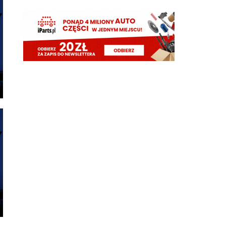
Cyrax
08.08.2026 16:38
Zmienili taktykę. Już nawet się nie dogadują
Chuchu
08.08.2026 16:36
Z kim się Inter dziś dogadał?
Tifosinho
08.08.2026 16:02
0 celnych strzałów robi wrażenie
Rebelde
08.08.2026 15:48
Mnie bardziej cieszy ich gra, słabo ten Milan
wygląda
Tifosinho
08.08.2026 15:29
Nie cieszy przepaść pomiędzy PL a Serie A
martins2000
08.08.2026 15:26
cieszy wynik Milanu...
FENDI_SOSA
08.08.2026 15:05