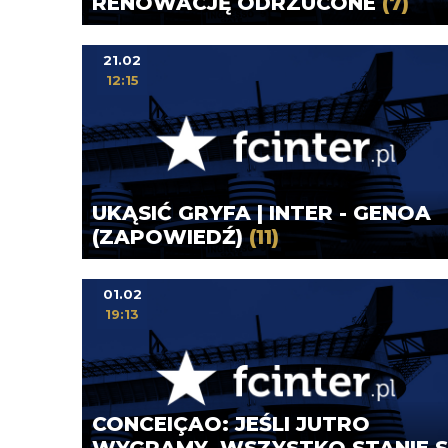
RENOWACJĘ ODRZUCONE
(7)
21.02
12:15
UKĄSIĆ GRYFA | INTER - GENOA
(ZAPOWIEDŹ)
(11)
01.02
19:13
CONCEIÇAO: JEŚLI JUTRO
WYGRAMY, WSZYSTKO STANIE S