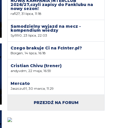
NOWA KAMPANIA INTERCLUB
2026/27,czyli zapisy do Fanklubu na
nowy sezon!
rafi27, 31 lipca, 11:18
Samodzielny wyjazd na mecz -
kompendium wiedzy
SyR90, 23 lipca, 22:03
Czego brakuje Ci na FcInter.pl?
Borgen, 14 lipca, 16:18
Cristian Chivu (trener)
andyvdm, 22 maja, 16:59
Mercato
Jaszczu91, 30 marca, 11:29
PRZEJDŹ NA FORUM