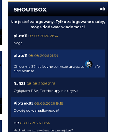
SHOUTBOX
Nie jesteś zalogowany. Tylko zalogowane osoby,
mogą dodawać wiadomości
pluto11
08.08.2026 21:34
Noge
pluto11
08.08.2026 21:34
Chłop ma 37 lat jedyne co może urwać to
nife
albo ahillesa
Rafi23
08.08.2026 21:15
Oglądam PSV, Perisic dupy nie urywa
Piotrek85
08.08.2026 19:18
Dołożę do wahadłowego😃
HB
08.08.2026 18:56
Piotrek na co wydasz te pieniądze?