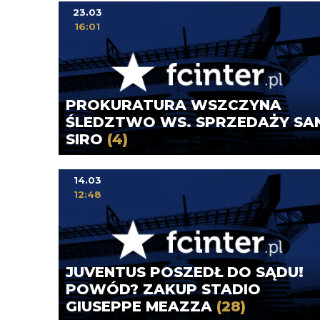
23.03
16:01
PROKURATURA WSZCZYNA
ŚLEDZTWO WS. SPRZEDAŻY SA
SIRO
(4)
14.03
12:48
JUVENTUS POSZEDŁ DO SĄDU!
POWÓD? ZAKUP STADIO
GIUSEPPE MEAZZA
(28)