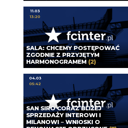
11.03
13:20
SALA: CHCEMY POSTĘPOWAĆ
ZGODNIE Z PRZYJĘTYM
HARMONOGRAMEM
(2)
04.03
05:42
SAN SIRO CORAZ BLIŻEJ
SPRZEDAŻY INTEROWI I
MILANOWI – WNIOSKI O