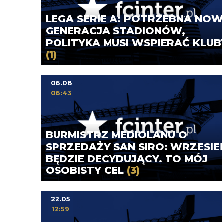
LEGA SERIE A: POTRZEBNA NO
GENERACJA STADIONÓW,
POLITYKA MUSI WSPIERAĆ KLUB
(1)
06.08
06:43
BURMISTRZ MEDIOLANU O
SPRZEDAŻY SAN SIRO: WRZESIE
BĘDZIE DECYDUJĄCY. TO MÓJ
OSOBISTY CEL
(3)
22.05
12:59