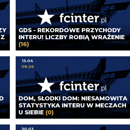
ZY
GDS - REKORDOWE PRZYCHODY
 Z
INTERU! LICZBY ROBIĄ WRAŻENIE
(16)
13.04
08:26
D
DOM, SŁODKI DOM: NIESAMOWITA
STATYSTYKA INTERU W MECZACH
U SIEBIE
(0)
30.03