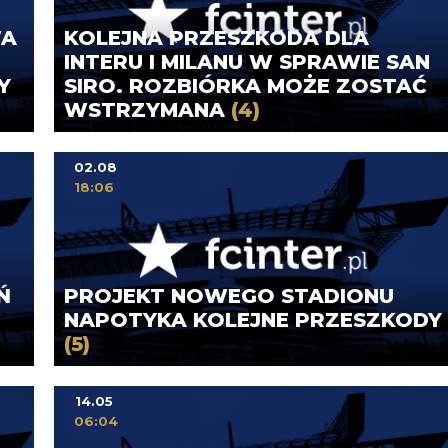
WA
KOLEJNA PRZESZKODA DLA
INTERU I MILANU W SPRAWIE SAN
Y
SIRO. ROZBIÓRKA MOŻE ZOSTAĆ
WSTRZYMANA
(4)
02.08
18:06
Ń
PROJEKT NOWEGO STADIONU
NAPOTYKA KOLEJNE PRZESZKODY
(5)
14.05
06:04