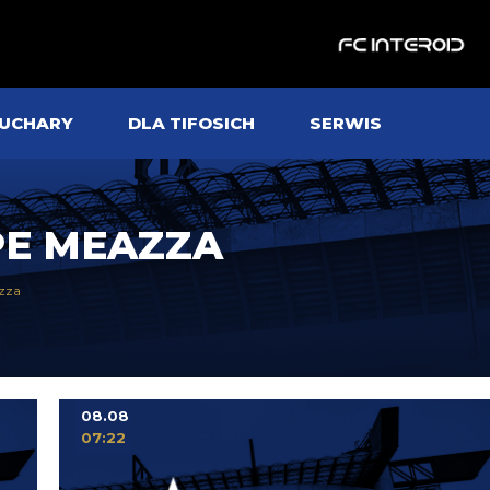
UCHARY
DLA TIFOSICH
SERWIS
PE MEAZZA
zza
08.08
07:22