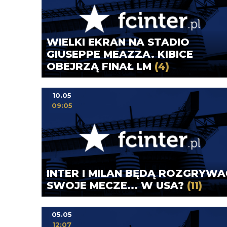
WIELKI EKRAN NA STADIO
GIUSEPPE MEAZZA. KIBICE
OBEJRZĄ FINAŁ LM
(4)
10.05
09:05
INTER I MILAN BĘDĄ ROZGRYWA
SWOJE MECZE... W USA?
(11)
05.05
12:07