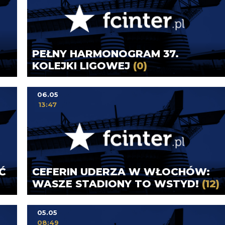
PEŁNY HARMONOGRAM 37.
KOLEJKI LIGOWEJ
(0)
06.05
13:47
Ć
CEFERIN UDERZA W WŁOCHÓW:
WASZE STADIONY TO WSTYD!
(12)
05.05
08:49