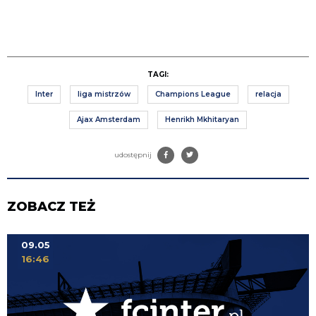
TAGI:
Inter
liga mistrzów
Champions League
relacja
Ajax Amsterdam
Henrikh Mkhitaryan
udostępnij
ZOBACZ TEŻ
09.05
16:46