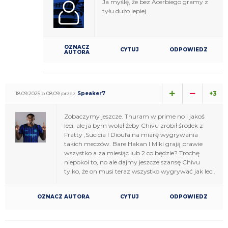
Ja myślę, że bez Acerbiego gramy z
tyłu dużo lepiej.
OZNACZ
CYTUJ
ODPOWIEDZ
AUTORA
+3
18.09.2025 o 08:09 przez
Speaker7
Zobaczymy jeszcze. Thuram w prime no i jakoś
leci, ale ja bym wolał żeby Chivu zrobił środek z
Fratty ,Sucicia I Dioufa na miarę wygrywania
takich meczów. Bare Hakan I Miki grają prawie
wszystko a za miesiąc lub 2 co będzie? Trochę
niepokoi to, no ale dajmy jeszcze szansę Chivu
tylko, że on musi teraz wszystko wygrywać jak leci.
OZNACZ AUTORA
CYTUJ
ODPOWIEDZ