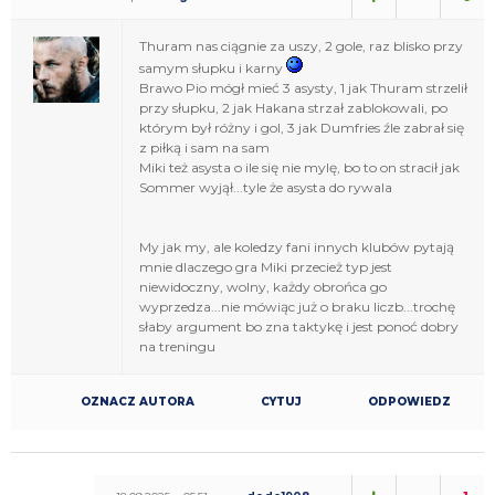
Thuram nas ciągnie za uszy, 2 gole, raz blisko przy
samym słupku i karny
Brawo Pio mógł mieć 3 asysty, 1 jak Thuram strzelił
przy słupku, 2 jak Hakana strzał zablokowali, po
którym był różny i gol, 3 jak Dumfries źle zabrał się
z piłką i sam na sam
Miki też asysta o ile się nie mylę, bo to on stracił jak
Sommer wyjął...tyle że asysta do rywala
My jak my, ale koledzy fani innych klubów pytają
mnie dlaczego gra Miki przecież typ jest
niewidoczny, wolny, każdy obrońca go
wyprzedza...nie mówiąc już o braku liczb...trochę
słaby argument bo zna taktykę i jest ponoć dobry
na treningu
OZNACZ AUTORA
CYTUJ
ODPOWIEDZ