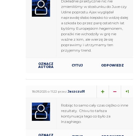
Dokładnie praktycznie nic nie
zmieniliśmy w stostunku do Juve czy
Udine poprostu Ajax wyglądał
naprawdę słabo kiepsko to widzę dalej
a szkoda bo przez parę ostatnich lat
byliśmy Europejskim hegemonem,
porażki nie wchodziły w grę nie
ważne z kim, ale wierzę że się
poprawimy i utrzymamy ten
przyjemny trend.
OZNACZ
CYTUJ
ODPOWIEDZ
AUTORA
+1
18.09.2025 o 11:22 przez
Jaszczu91
Robiąc to samo cały czas ciężko o inne
rezultaty. Chivu to tańsza
kontynuacja tego co było za
Inzaghiego.
OZNACZ