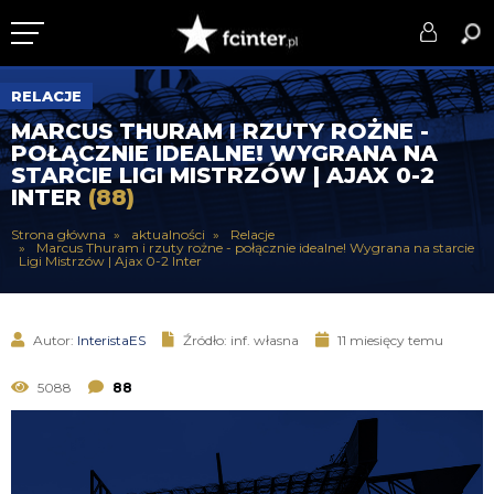
KLUB
RELACJE
MARCUS THURAM I RZUTY ROŻNE -
DRUŻYNA
POŁĄCZNIE IDEALNE! WYGRANA NA
STARCIE LIGI MISTRZÓW | AJAX 0-2
SERIE A
INTER
(88)
PUCHARY
Strona główna
aktualności
Relacje
Marcus Thuram i rzuty rożne - połącznie idealne! Wygrana na starcie
Ligi Mistrzów | Ajax 0-2 Inter
DLA TIFOSICH
SERWIS
Autor:
InteristaES
Źródło: inf. własna
11 miesięcy temu
5088
88