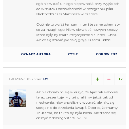
ogólnie widać u niego niepewność przy wyjściach
do wrzutek i niedokładność w rozegraniu piłki.
Nadchodzi czas Martineza w bramce.
Ogólnie to wciąż ten sam Inter i te same schematy
co za Inzaghiego. Nie wiele widać nowych rzeczy,
które były by charakterystyczne dla Interu Chivu.
Ale co się dziwić jak dalej grają Ci sami ludzie...
OZNACZ AUTORA
CYTUJ
ODPOWIEDZ
+2
18.09.2025 o 10:53 przez
Est
Aż nie chciało mi się wierzyć, że Ajax tak słabo się
teraz prezentuje. My też graliśmy jakoś tak od
niechcenia, niby chcieliśmy wygrać, ale nikt się
specjalnie do strzelania kwapił. Dobrze, że mamy
Thurama, bo tak to by była bieda. Ale trzeba się
cieszyć z dobrego startu w LM.