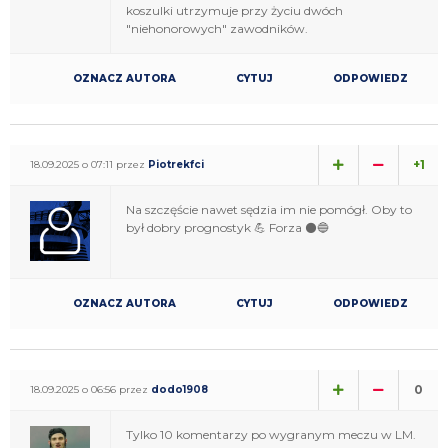
koszulki utrzymuje przy życiu dwóch
"niehonorowych" zawodników.
OZNACZ AUTORA
CYTUJ
ODPOWIEDZ
+1
18.09.2025 o 07:11 przez
Piotrekfci
Na szczęście nawet sędzia im nie pomógł. Oby to
był dobry prognostyk 💪 Forza ⚫🔵
OZNACZ AUTORA
CYTUJ
ODPOWIEDZ
0
18.09.2025 o 06:56 przez
dodo1908
Tylko 10 komentarzy po wygranym meczu w LM.