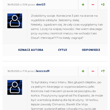
+3
18.09.2025 o 13:16 przez
davi23
Zrobiliśmy swoje. Konieczne 3 pkt na starcie na
wyjeździe zdobyte. Jedziemy dalej.
Niestety, zgadzam się, że cały czas wyglądamy tak
samo. Liczę na więcej nowości. Nie wiem dlaczego
przy wyniku i kontroli meczu nie wchodzi taki
Diouf i Henrique?!?! to kiedy zagraja?
OZNACZ AUTORA
CYTUJ
ODPOWIEDZ
+7
18.09.2025 o 11:15 przez
Jaszczu91
To był dobry mecz Interu. Bez głupich błędów, po
za jednym Akanjego w wyprowadzeniu piłki.
Kontrola nad meczem prawie od początku do
końca. Pozytywny sygnał od Pio Esposito, że może
być wartością dodaną dla tej drużyny. W końcu
lepsze zawody Dimarco, Barelli iDe Vrija.
Sommer wybronił setkę i chwała mu za to ale