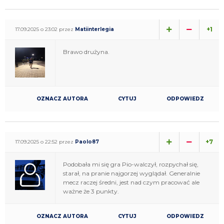
+1
17.09.2025 o 23:02 przez
Matiinterlegia
Brawo drużyna.
OZNACZ AUTORA
CYTUJ
ODPOWIEDZ
+7
17.09.2025 o 22:52 przez
Paolo87
Podobała mi się gra Pio-walczył, rozpychał się,
starał, na pranie najgorzej wyglądał. Generalnie
mecz raczej średni, jest nad czym pracować ale
ważne że 3 punkty.
OZNACZ AUTORA
CYTUJ
ODPOWIEDZ