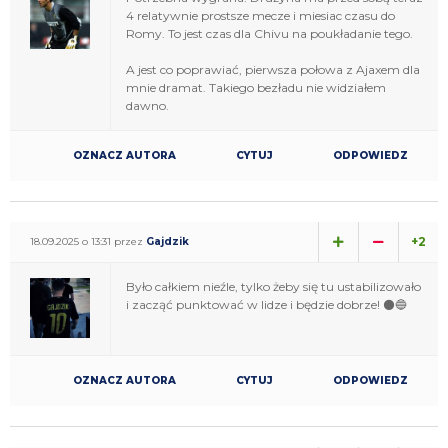
4 relatywnie prostsze mecze i miesiac czasu do
Romy. To jest czas dla Chivu na poukładanie tego.
A jest co poprawiać, pierwsza połowa z Ajaxem dla
mnie dramat. Takiego bezładu nie widziałem
dawno.
OZNACZ AUTORA
CYTUJ
ODPOWIEDZ
+2
18.09.2025 o 13:31 przez
Gajdzik
Było całkiem nieźle, tylko żeby się tu ustabilizowało
i zacząć punktować w lidze i będzie dobrze! ⚫🔵
OZNACZ AUTORA
CYTUJ
ODPOWIEDZ