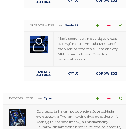
CYTUJ
ODPOWIEDZ
AUTORA
+1
18.09.2025 o 17:59 przez
Paolo87
Macie sporo racji, nie da się cały czas
ciągnąć na "starym składzie". Choć
osobiście bardzo cenię Damiana czy
Mkhitariana ale pora żeby to oni
wchodzili z ławki.
OZNACZ
CYTUJ
ODPOWIEDZ
AUTORA
+3
18.09.2025 o 07:36 przez
Cyrax
Co z tego, że Hakan po dublecie z Juve dokłada
dwie asysty, a Thuram kolejne dwa gole, skoro nie
kochają tak bardzo Interu, jak nieskazitelny
Lautaro? Niesamowita historia, że póki co honor tej