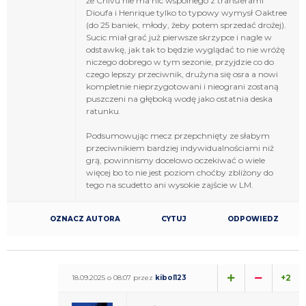
że Chivu nie ma nic wspólnego z transferami
Dioufa i Henrique tylko to typowy wymysł Oaktree
(do 25 baniek, młody, żeby potem sprzedać drożej).
Sucic miał grać już pierwsze skrzypce i nagle w
odstawkę, jak tak to będzie wyglądać to nie wróżę
niczego dobrego w tym sezonie, przyjdzie co do
czego lepszy przeciwnik, drużyna się osra a nowi
kompletnie nieprzygotowani i nieograni zostaną
puszczeni na głęboką wodę jako ostatnia deska
ratunku.
Podsumowując mecz przepchnięty ze słabym
przeciwnikiem bardziej indywidualnościami niż
grą, powinnismy docelowo oczekiwać o wiele
więcej bo to nie jest poziom choćby zbliżony do
tego na scudetto ani wysokie zajście w LM.
OZNACZ AUTORA
CYTUJ
ODPOWIEDZ
+2
18.09.2025 o 08:07 przez
kibol123