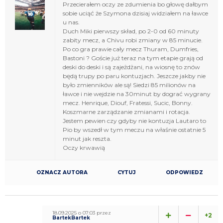
Przecierałem oczy ze zdumienia bo głowę dałbym
sobie uciąć że Szymona dzisiaj widziałem na ławce
u nas.
Duch Miki pierwszy skład, po 2-0 od 60 minuty
zabity mecz, a Chivu robi zmiany w 85 minucie.
Po co gra prawie cały mecz Thuram, Dumfries,
Bastoni ? Goście już teraz na tym etapie grają od
deski do deski i są zajeżdżani, na wiosnę to znów
będą trupy po paru kontuzjach. Jeszcze jakby nie
było zmienników ale są! Siedzi 85 milionów na
ławce i nie wejdzie na 30minut by dograć wygrany
mecz. Henrique, Diouf, Fratessi, Sucic, Bonny.
Koszmarne zarządzanie zmianami i rotacja.
Jestem pewien czy gdyby nie kontuzja Lautaro to
Pio by wszedł w tym meczu na właśnie ostatnie 5
minut jak reszta.
Oczy krwawią
OZNACZ AUTORA
CYTUJ
ODPOWIEDZ
18.09.2025 o 07:03 przez
+2
BartekBartek