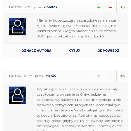
+5
18.09.2025 o 07:51 przez
kibol123
Mieliśmy kupę szczęścia spartolone sam na sam
Ajaxu i świetne główki Marcusa, trener dalej nie
widzi problemu że gra Mikitarian także pozdro
800 i po to był zatrudniany żółtodziób?
OZNACZ AUTORA
CYTUJ
ODPOWIEDZ
+6
18.09.2025 o 07:42 przez
inter30
Wynik się zgadza i za to brawo, ale niestety cały
czas to samo wrażenie że Chivu jedzie na
częściowo wypalonym patencie Inzaghiego, a nie
na swoich pomysłach, których rzekomo miał tyle
mieć, coś na zasadzie "grajta tak jak graliśta i jakoś
to będzie. Lautaro uraz, Acerbi musi odpoczywać
co drugi mecz, gdyby nie to, nie byłoby kompletnie
nic nowego w pierwszym składzie. Zaraz się okaże