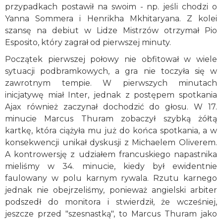
przypadkach postawił na swoim - np. jeśli chodzi o
Yanna Sommera i Henrikha Mkhitaryana. Z kolei
szansę na debiut w Lidze Mistrzów otrzymał Pio
Esposito, który zagrał od pierwszej minuty.
Początek pierwszej połowy nie obfitował w wiele
sytuacji podbramkowych, a gra nie toczyła się w
zawrotnym tempie. W pierwszych minutach
inicjatywę miał Inter, jednak z postępem spotkania
Ajax również zaczynał dochodzić do głosu. W 17.
minucie Marcus Thuram zobaczył szybką żółtą
kartkę, która ciążyła mu już do końca spotkania, a w
konsekwencji unikał dyskusji z Michaelem Oliverem.
A kontrowersję z udziałem francuskiego napastnika
mieliśmy w 34. minucie, kiedy był ewidentnie
faulowany w polu karnym rywala. Rzutu karnego
jednak nie obejrzeliśmy, ponieważ angielski arbiter
podszedł do monitora i stwierdził, że wcześniej,
jeszcze przed "szesnastką", to Marcus Thuram jako