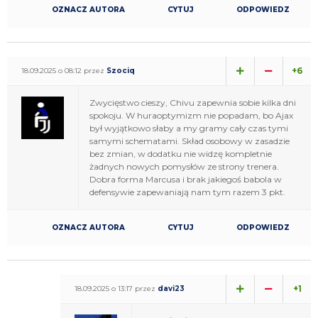
OZNACZ AUTORA
CYTUJ
ODPOWIEDZ
+6
18.09.2025 o 08:12 przez
Szociq
Zwycięstwo cieszy, Chivu zapewnia sobie kilka dni
spokoju. W huraoptymizm nie popadam, bo Ajax
był wyjątkowo słaby a my gramy cały czas tymi
samymi schematami. Skład osobowy w zasadzie
bez zmian, w dodatku nie widzę kompletnie
żadnych nowych pomysłów ze strony trenera.
Dobra forma Marcusa i brak jakiegoś babola w
defensywie zapewaniają nam tym razem 3 pkt.
OZNACZ AUTORA
CYTUJ
ODPOWIEDZ
+1
18.09.2025 o 13:17 przez
davi23