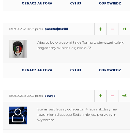
OZNACZ AUTORA
CYTUJ
ODPOWIEDZ
+1
18.09.2025 o 10:22 przez
pasencjusz88
Ajax to było wczoraj takie Torino z pierwszej kolejki
pogadamy w niedzielę około 23.
OZNACZ AUTORA
CYTUJ
ODPOWIEDZ
+6
18.09.2025 o 09:35 przez
aozga
Stefan jest lepszy od acerbi i 4 lata młodszy nie
rozumiem dlaczego Stefan nie jest pierwszym
wyborem