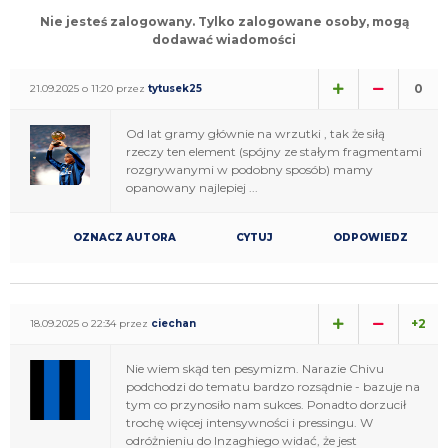
Nie jesteś zalogowany. Tylko zalogowane osoby, mogą
dodawać wiadomości
0
21.09.2025 o 11:20 przez
tytusek25
Od lat gramy głównie na wrzutki , tak że siłą
rzeczy ten element (spójny ze stałym fragmentami
rozgrywanymi w podobny sposób) mamy
opanowany najlepiej ...
OZNACZ AUTORA
CYTUJ
ODPOWIEDZ
+2
18.09.2025 o 22:34 przez
ciechan
Nie wiem skąd ten pesymizm. Narazie Chivu
podchodzi do tematu bardzo rozsądnie - bazuje na
tym co przynosiło nam sukces. Ponadto dorzucił
trochę więcej intensywności i pressingu. W
odróżnieniu do Inzaghiego widać, że jest