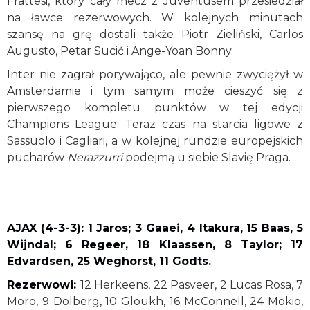
Frattesi, który cały mecz z Juventusem przesiedział
na ławce rezerwowych. W kolejnych minutach
szansę na grę dostali także Piotr Zieliński, Carlos
Augusto, Petar Sucić i Ange-Yoan Bonny.
Inter nie zagrał porywająco, ale pewnie zwyciężył w
Amsterdamie i tym samym może cieszyć się z
pierwszego kompletu punktów w tej edycji
Champions League. Teraz czas na starcia ligowe z
Sassuolo i Cagliari, a w kolejnej rundzie europejskich
pucharów
Nerazzurri
podejmą u siebie Slavię Praga.
AJAX (4-3-3): 1 Jaros; 3 Gaaei, 4 Itakura, 15 Baas, 5
Wijndal; 6 Regeer, 18 Klaassen, 8 Taylor; 17
Edvardsen, 25 Weghorst, 11 Godts.
Rezerwowi:
12 Herkeens, 22 Pasveer, 2 Lucas Rosa, 7
Moro, 9 Dolberg, 10 Gloukh, 16 McConnell, 24 Mokio,