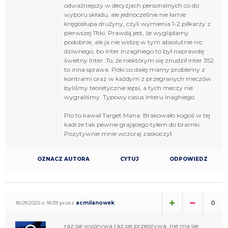
odważniejszy w decyzjach personalnych co do
wyboru składu, ale jednocześnie nie łamie
kręgosłupa drużyny, czyli wymienia 1-2 piłkarzy z
pierwszej 11tki. Prawdą jest, że wyglądamy
podobnie, ale ja nie widzę w tym absolutnie nic
dziwnego, bo Inter Inzaghiego to był naprawdę
świetny Inter. To, że niektórym się znudził Inter 352
to inna sprawa. Póki co dalej mamy problemy z
kontrami oraz w każdym z przegranych meczów
byliśmy teoretycznie lepsi, a tych meczy nie
wygraliśmy. Typowy casus Interu Inaghiego.
Pio to kawał Target Mana. Brakowało kogoś w tej
kadrze tak pewnie grającego tyłem do bramki.
Pozytywnie mnie wczoraj zaskoczył.
OZNACZ AUTORA
CYTUJ
ODPOWIEDZ
0
18.09.2025 o 18:39 przez
acmilanowek
raz sie wygrywa raz sie przegrywa. nie ma sie