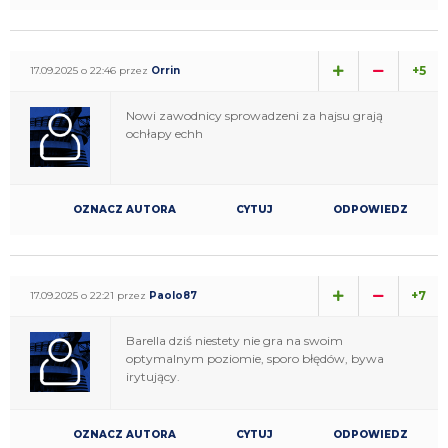
+5
17.09.2025 o 22:46 przez
Orrin
Nowi zawodnicy sprowadzeni za hajsu grają
ochłapy echh
OZNACZ AUTORA
CYTUJ
ODPOWIEDZ
+7
17.09.2025 o 22:21 przez
Paolo87
Barella dziś niestety nie gra na swoim
optymalnym poziomie, sporo błędów, bywa
irytujący.
OZNACZ AUTORA
CYTUJ
ODPOWIEDZ