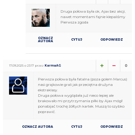
Druga połowa była ok, Ajax bez akcji,
nawet momentami fajnie klepaliśmy
Pierwsza zgoda
OZNACZ
CYTUJ
ODPOWIEDZ
AUTORA
0
17.09.2025 o 23:17 przez
KarmaAG
Pierwsza połowa była fatalna (poza golem Marcus)
nasi grajkowie grali jak przeciętna drużyna
ekstraklasy.
Druga połowa wyglądała już nieco lepiej ale
brakowało mi przytrzymania piłki by Ajax mógł
ponabijać trochę żółtych kartek. Muszą to szybko
poprawić.
OZNACZ AUTORA
CYTUJ
ODPOWIEDZ