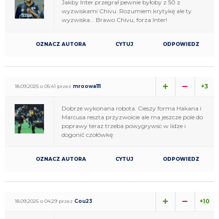
Jakby Inter przegrał pewnie byłoby z 50 z
wyzwiskami Chivu. Rozumiem krytykę ale ty
wyzwiska... Brawo Chivu, forza Inter!
OZNACZ AUTORA
CYTUJ
ODPOWIEDZ
+3
18.09.2025 o 05:41 przez
mroowa111
Dobrze wykonana robota. Cieszy forma Hakana i
Marcusa reszta przyzwoicie ale ma jeszcze pole do
poprawy teraz trzeba powygrywsc w lidze i
dogonić czołówkę
OZNACZ AUTORA
CYTUJ
ODPOWIEDZ
+10
18.09.2025 o 04:29 przez
Cou23