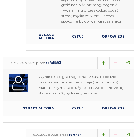
gość bez piłki nie mógł dogonić
rywala i mu przeszkodzić oddać
strzał, myślę że Sucic i Frattesi
spokojnie by dorwali gracza ajaxu
OZNACZ
CYTUJ
ODPOWIEDZ
AUTORA
+3
17.09.2025 o 23:29 przez
rafalik93
Wynik ok ale gra tragiczna.. Z sass to bedzie
przeprawa.. Środek nie istnieje (calha na plus) i
Marcus trzyma ta drużynę i brawo dla Pio że się
starał dla drużyny to jedyne plusy
OZNACZ AUTORA
CYTUJ
ODPOWIEDZ
+1
18.09.2025 o 00:23 przez
ragnar