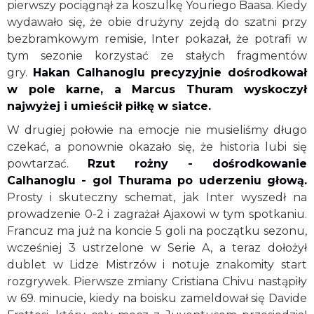
pierwszy pociągnął za koszulkę Youriego Baasa. Kiedy
wydawało się, że obie drużyny zejdą do szatni przy
bezbramkowym remisie, Inter pokazał, że potrafi w
tym sezonie korzystać ze stałych fragmentów
gry.
Hakan Calhanoglu precyzyjnie dośrodkował
w pole karne, a Marcus Thuram wyskoczył
najwyżej i umieścił piłkę w siatce.
W drugiej połowie na emocje nie musieliśmy długo
czekać, a ponownie okazało się, że historia lubi się
powtarzać.
Rzut rożny - dośrodkowanie
Calhanoglu - gol Thurama po uderzeniu głową.
Prosty i skuteczny schemat, jak Inter wyszedł na
prowadzenie 0-2 i zagrażał Ajaxowi w tym spotkaniu.
Francuz ma już na koncie 5 goli na początku sezonu,
wcześniej 3 ustrzelone w Serie A, a teraz dołożył
dublet w Lidze Mistrzów i notuje znakomity start
rozgrywek. Pierwsze zmiany Cristiana Chivu nastąpiły
w 69. minucie, kiedy na boisku zameldował się Davide