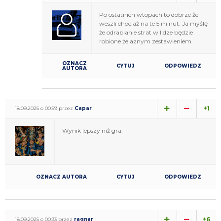
Po ostatnich wtopach to dobrze że
weszli chociaż na te 5 minut. Ja myślę
że odrabianie strat w lidze będzie
robione żelaznym zestawieniem.
OZNACZ
CYTUJ
ODPOWIEDZ
AUTORA
+1
18.09.2025 o 00:59 przez
Capar
Wynik lepszy niż gra.
OZNACZ AUTORA
CYTUJ
ODPOWIEDZ
+6
18.09.2025 o 00:33 przez
ragnar