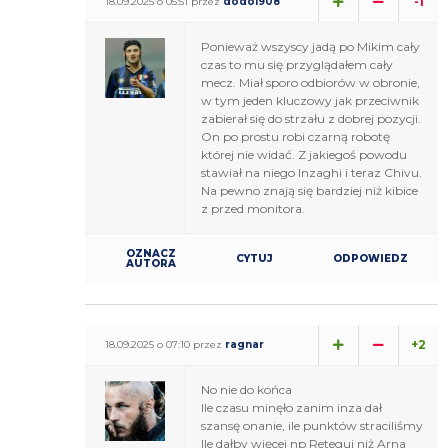
-1
18.09.2025 o 05:51 przez
dodo1908
Ponieważ wszyscy jadą po Mikim cały
czas to mu się przyglądałem cały
mecz. Miał sporo odbiorów w obronie,
w tym jeden kluczowy jak przeciwnik
zabierał się do strzału z dobrej pozycji.
On po prostu robi czarną robotę
której nie widać. Z jakiegoś powodu
stawiał na niego Inzaghi i teraz Chivu.
Na pewno znają się bardziej niż kibice
z przed monitora.
OZNACZ
CYTUJ
ODPOWIEDZ
AUTORA
+2
18.09.2025 o 07:10 przez
ragnar
No nie do końca
Ile czasu minęło zanim inza dał
szansę onanie, ile punktów straciliśmy
Ile dałby więcej np Retegui niż Arna