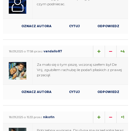
czym podniecac.
OZNACZ AUTORA
CYTUJ
ODPOWIEDZ
+4
18.09.2025 o 17:58 przez
vandallo87
Za mało się o tym piszę, wczoraj szefem był De
Vrij, zgubiłem rachubę ile podań płaskich z prawej
przeciął.
OZNACZ AUTORA
CYTUJ
ODPOWIEDZ
+1
18.09.2025 o 15:33 przez
nikofin
Potrzebna wygrana. Drużyna ma przed sobą teraz