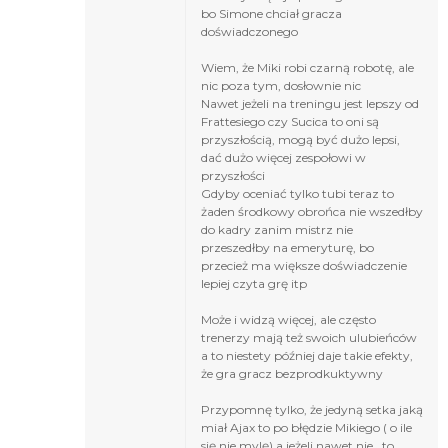
bo Simone chciał gracza
doświadczonego
Wiem, że Miki robi czarną robotę, ale
nic poza tym, dosłownie nic
Nawet jeżeli na treningu jest lepszy od
Frattesiego czy Sucica to oni są
przyszłością, mogą być dużo lepsi,
dać dużo więcej zespołowi w
przyszłości
Gdyby oceniać tylko tubi teraz to
żaden środkowy obrońca nie wszedłby
do kadry zanim mistrz nie
przeszedłby na emeryturę, bo
przecież ma większe doświadczenie
lepiej czyta grę itp
Może i widzą więcej, ale często
trenerzy mają też swoich ulubieńców
a to niestety później daje takie efekty,
że gra gracz bezprodkuktywny
Przypomnę tylko, że jedyną setka jaką
miał Ajax to po błędzie Mikiego ( o ile
się nie mylę) a jeżeli nawet nie , to