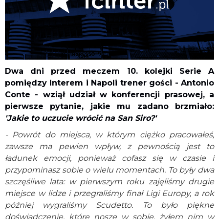
Dwa dni przed meczem 10. kolejki Serie A
pomiędzy Interem i Napoli trener gości - Antonio
Conte - wziął udział w konferencji prasowej, a
pierwsze pytanie, jakie mu zadano brzmiało:
'Jakie to uczucie wrócić na San Siro?'
- Powrót do miejsca, w którym ciężko pracowałeś,
zawsze ma pewien wpływ, z pewnością jest to
ładunek emocji, ponieważ cofasz się w czasie i
przypominasz sobie o wielu momentach. To były dwa
szczęśliwe lata: w pierwszym roku zajęliśmy drugie
miejsce w lidze i przegraliśmy finał Ligi Europy, a rok
później wygraliśmy Scudetto. To było piękne
doświadczenie, które noszę w sobie, żyłem nim w