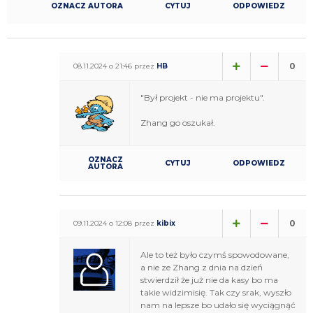
OZNACZ AUTORA
CYTUJ
ODPOWIEDZ
0
08.11.2024 o 21:46 przez
HB
"Był projekt - nie ma projektu".
Zhang go oszukał.
OZNACZ
CYTUJ
ODPOWIEDZ
AUTORA
0
09.11.2024 o 12:08 przez
kibix
Ale to też było czymś spowodowane,
a nie ze Zhang z dnia na dzień
stwierdził że już nie da kasy bo ma
takie widzimisię. Tak czy srak, wyszło
nam na lepsze bo udało się wyciągnąć