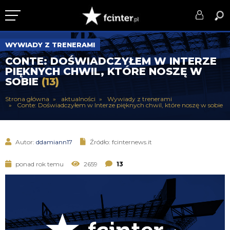
KLUB
WYWIADY Z TRENERAMI
CONTE: DOŚWIADCZYŁEM W INTERZE
DRUŻYNA
PIĘKNYCH CHWIL, KTÓRE NOSZĘ W
SOBIE
(13)
SERIE A
Strona główna
aktualności
Wywiady z trenerami
Conte: Doświadczyłem w Interze pięknych chwil, które noszę w sobie
PUCHARY
DLA TIFOSICH
Autor:
ddamiann17
Źródło: fcinternews.it
SERWIS
ponad rok temu
2659
13