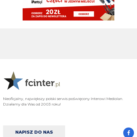
FENDI_SOSA
07.08.2026 18:56
Oleeks ciśnij go he
Adriano_forever
07.08.2026 18:30
mnie też zbanował za danie reakcji haha na jego ostatnie stanowisko które
było ostatnie ostatnim ostatniejsze i najostatniejsze
Adriano_forever
07.08.2026 18:29
don korleone polskiej kibolki
Adriano_forever
07.08.2026 18:29
typ jest odklejony
Oleeks
07.08.2026 18:28
Nieoficjalny, największy polski serwis poświęcony Interowi Mediolan.
Wiem, że on tutaj coś pisał, pewnie ma w zwyczaju też czytać i pompować
Działamy dla Was od 2003 roku!
sobie ego na każdą wspominkę o nim xD Żałosny typek
Oleeks
07.08.2026 18:27
Ooo Bartman zjebus mnie zbanował za to, że nazwałem czczonego przez
niego w poście wspominkowym faszola z Lazio - Fabrizio Piscittelego
NAPISZ DO NAS