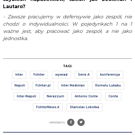
Lautaro?
- Zawsze pracujemy w defensywie jako zespół, nie
chodzi o indywidualności. W pojedynkach 1 na 1
ważne jest, aby pracować jako zespół, a nie jako
jednostka.
TAGI:
Inter
FcInter
wywiad
Serie A
konferencja
Napoli
FcInter.pl
Inter Mediolan
Romelu Lukaku
Inter-Napoli
Nerazzurri
Antonio Conte
Conte
FcInterNews.it
Stanislav Lobotka
udostępnij