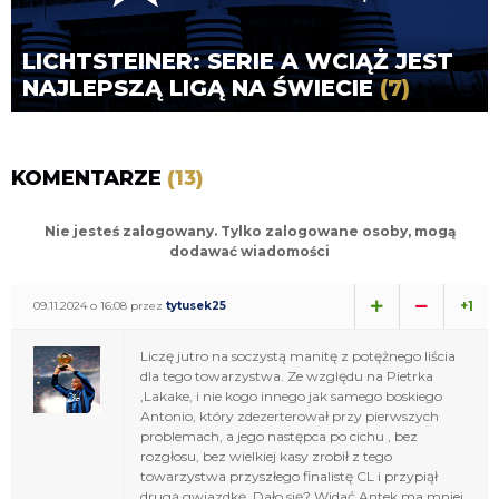
LICHTSTEINER: SERIE A WCIĄŻ JEST
NAJLEPSZĄ LIGĄ NA ŚWIECIE
(7)
KOMENTARZE
(13)
Nie jesteś zalogowany. Tylko zalogowane osoby, mogą
dodawać wiadomości
+1
09.11.2024 o 16:08 przez
tytusek25
Liczę jutro na soczystą manitę z potężnego liścia
dla tego towarzystwa. Ze względu na Pietrka
,Lakake, i nie kogo innego jak samego boskiego
Antonio, który zdezerterował przy pierwszych
problemach, a jego następca po cichu , bez
rozgłosu, bez wielkiej kasy zrobił z tego
towarzystwa przyszłego finalistę CL i przypiął
drugą gwiazdkę. Dało się? Widać Antek ma mniej