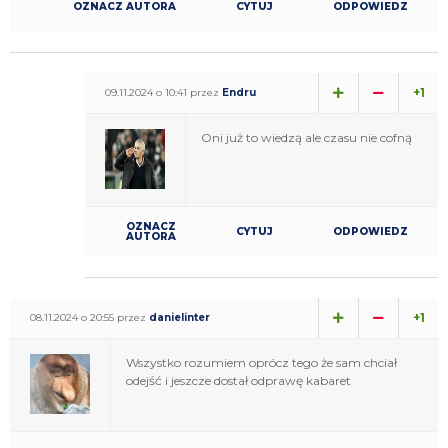
OZNACZ AUTORA
CYTUJ
ODPOWIEDZ
+1
09.11.2024 o 10:41 przez
Endru
Oni już to wiedzą ale czasu nie cofną
OZNACZ
CYTUJ
ODPOWIEDZ
AUTORA
+1
08.11.2024 o 20:55 przez
danielinter
Wszystko rozumiem oprócz tego że sam chciał
odejść i jeszcze dostał odprawę kabaret