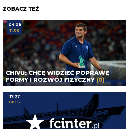
ZOBACZ TEŻ
04.08
11:06
CHIVU: CHCĘ WIDZIEĆ POPRAWĘ
FORMY I ROZWÓJ FIZYCZNY
(0)
17.07
08:15