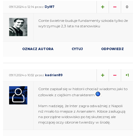
0
09.11.2024 o 12:14 przez
Dyl87
Conte świetnie buduje fundamenty szkoda tylko że
wytrzymuje 2,3 lata na stanowisku
OZNACZ AUTORA
CYTUJ
ODPOWIEDZ
+1
09.11.2024 o 10:32 przez
kadrian89
Conte zapisał się w historii chociaż wiadomo jaki to
człowiek z ciężkim charakterem
.
Mam nadzieję, że Inter zagra odważniej z Napoli
niż miało to miejsce z Arsenalem. Kibice zasługują
na porządne widowisko po tej skutecznej ale
męczącej oczy obronie twierdzy w środę.