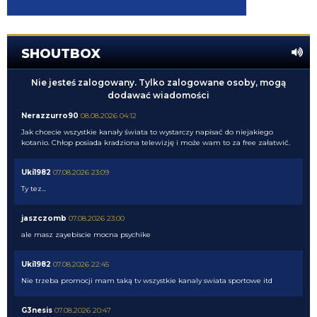
SHOUTBOX
Nie jesteś zalogowany. Tylko zalogowane osoby, mogą
dodawać wiadomości
Nerazzurro90
08.08.2026 04:12
Jak chcecie wszystkie kanały świata to wystarczy napisać do niejakiego
kotanio. Chłop posiada kradziona telewizję i może wam to za free załatwić.
Uki1982
07.08.2026 23:09
Ty tez...
jaszczomb
07.08.2026 23:00
ale masz zayebiscie mocna psychike
Uki1982
07.08.2026 22:45
Nie trzeba promocji mam taką tv wszystkie kanaly swiata sportowe itd
G3nesis
07.08.2026 20:47