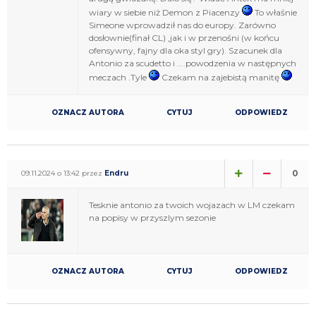
wiary w siebie niż Demon z Piacenzy
To właśnie
Simeone wprowadził nas do europy. Zarówno
dosłownie(finał CL) ,jak i w przenośni (w końcu
ofensywny, fajny dla oka styl gry). Szacunek dla
Antonio za scudetto i ....powodzenia w następnych
meczach .Tyle
Czekam na zajebistą manitę
OZNACZ AUTORA
CYTUJ
ODPOWIEDZ
0
09.11.2024 o 13:42 przez
Endru
Tesknie antonio za twoich wojazach w LM czekam
na popisy w przyszlym sezonie
OZNACZ AUTORA
CYTUJ
ODPOWIEDZ