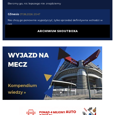
Bierzmy go, nic lepszego nie znajdziemy
G3nesis
07.08.2026 20:47
Nie chcą go ponownie wypożyczyć, tylko sprzedaż definitywna wchodzi w
grę
ARCHIWUM SHOUTBOXA
G3nesis
07.08.2026 20:47
Cancelo wrócił do Al Hilal
Nerazzurro90
07.08.2026 19:42
Botmon publicznie czci zmarlego bandyte piscitelliego brak slow obraz
nedzy i rozpaczy
G3nesis
07.08.2026 19:15
Jak tam Adriano, co słychać
G3nesis
07.08.2026 19:15
Hehe 😁
FENDI_SOSA
07.08.2026 18:56
Adriano ty already dead a nie forever he xd