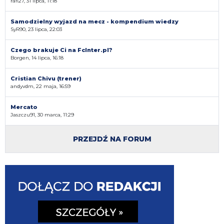
rafi27, 31 lipca, 11:18
Samodzielny wyjazd na mecz - kompendium wiedzy
SyR90, 23 lipca, 22:03
Czego brakuje Ci na FcInter.pl?
Borgen, 14 lipca, 16:18
Cristian Chivu (trener)
andyvdm, 22 maja, 16:59
Mercato
Jaszczu91, 30 marca, 11:29
PRZEJDŹ NA FORUM