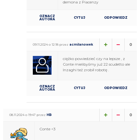
demona z Piacenzy
OZNACZ
CYTUJ
ODPOWIEDZ
AUTORA
0
09.11.2024 o 12:18 przez
acmilanowek
ciężko powiedzieć czy na lepsze , z
Conte mielibyśmy już 22 scudetto ale
Inzaghi też zrobił robotę .
OZNACZ
CYTUJ
ODPOWIEDZ
AUTORA
0
08.11.2024 o 19:47 przez
HB
Conte <3