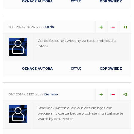
OZNACZ AUTORA
CYTUJ
ODPOWIEDZ
+1
09.11.2024 o 02:26 przez
Orrin
Conte Szacunek wieczny za to co zrobiłeś dla
Interu
OZNACZ AUTORA
CYTUJ
ODPOWIEDZ
+3
08.11.2024 o 21:37 przez
Domino
Szacunek Antonio, ale w niedzielę będziesz
wrogiem. Licze za Lautaro pokaże mu i Lakace że
warto było tu zostac