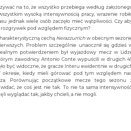
zywać na to, że wszystko przebiega według założoneg
szystkim wysoką intensywnością pracy, wrażenie robił
asu jednak wiele osób zaczęło mieć wątpliwości. Czy ab
do rozgrywek pod względem fizycznym?
 charakterystyczną cechą
Nerazzurrich
w obecnym sezoni
erwszych. Problem szczególnie unaocznił się gdzieś 
o idealnym potwierdzeniem był wyjazdowy mecz w Lidz
tórym zawodnicy Antonio Conte wypuścili w drugich 4
 być widoczne, że gracze Interu ewidentnie w drugic
. W okresie, kiedy mieli górować pod tym względem na
orsza. Porównując początkowe mecze tego sezonu 
dać, że coś jest nie tak. To nie ta sama intensywność
li wyglądać tak, jakby chcieli, a nie mogli.