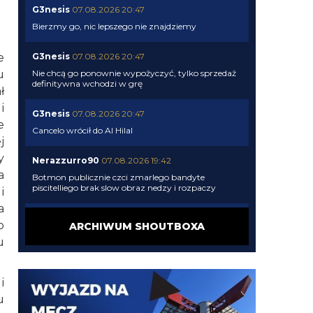
G3nesis
07.08.2026 20:47
Bierzmy go, nic lepszego nie znajdziemy
e
G3nesis
07.08.2026 20:47
u
Nie chcą go ponownie wypożyczyć, tylko sprzedaż
definitywna wchodzi w grę
ł
i
G3nesis
07.08.2026 20:47
e
Cancelo wrócił do Al Hilal
j
y
Nerazzurro90
07.08.2026 19:42
a
Botmon publicznie czci zmarlego bandyte
piscitelliego brak slow obraz nedzy i rozpaczy
i
a
G3nesis
07.08.2026 19:15
o
ARCHIWUM SHOUTBOXA
Jak tam Adriano, co słychać
u
G3nesis
07.08.2026 19:15
i
Hehe 😁
u
FENDI_SOSA
07.08.2026 18:56