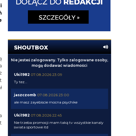
i
ń
e
SHOUTBOX
ą
Nie jesteś zalogowany. Tylko zalogowane osoby,
a
mogą dodawać wiadomości
ż
Uki1982
07.08.2026 23:09
t
Ty tez...
ł
jaszczomb
07.08.2026 23:00
ale masz zayebiscie mocna psychike
a
Uki1982
07.08.2026 22:45
t
Nie trzeba promocji mam taką tv wszystkie kanaly
swiata sportowe itd