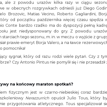
oka, ale z powodu urazów kilka razy w ciągu sezon
iowe w obecnych rozgrywkach odnieśli już Diego Godin
lo Brozovic, Matias Vecino, Roberto Gagliardini, Borj
 który od początku października więcej czasu spędza 
nio Conte bardzo rzadko ma do dyspozycji pełną kadrę
społu jest niedysponowany do gry. Z powodu urazów
tarciach tego sezonu, m. in. w meczu o wyjście z grup
siał prawie-emeryt Borja Valero, a na ławce rezerwowyc
go pomocnika!
ący sygnał, który od razu rodzi wiele pytań. Czy z ty
e? Czy Antonio Pintus nie pomylił się i nie przesadził 
ktywy na końcowy maraton spotkań?
m fizycznym jest w czarno-niebieskiej coraz bardzie
 szkoleniowy
Nerazzurrich
opuścił Julio Tous, który by
 przygotowania atletycznego. Tous specjalizował si