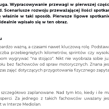
ruga. Wypracowywanie przewagi w pierwszej częśc
d. Scenariusze rozwoju przeważającej ilości spotka
 właśnie w taki sposób. Pierwsze ligowe spotkani
dealnie wpisało się w ten obraz.
u
bardzo ważną, a czasami nawet kluczową rolę. Podstaw
liczba przebiegniętych kilometrów, sprintów czy wysok
nom wygrywać "na stojąco". Nikt nie wyobraża sobie ju
ołu bez fachowców od spraw motorycznych. Znana jes
zas zajęć dotyczących przygotowania fizycznego zapyta
st szczegółowo zaplanowane. Nad tym kto, kiedy i ile m
sperci. Za jednego z takich fachowców uważany jes
t w Interze Mediolan.