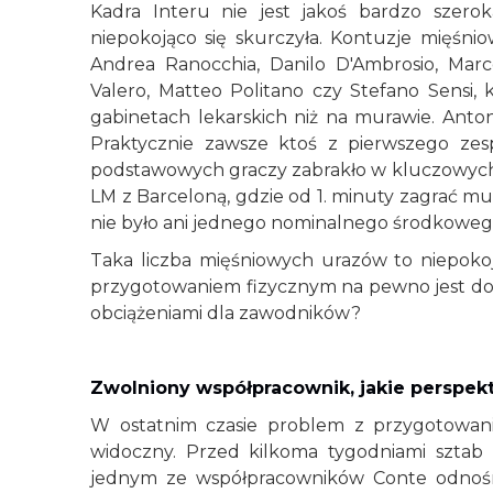
Kadra Interu nie jest jakoś bardzo szer
niepokojąco się skurczyła. Kontuzje mięśn
Andrea Ranocchia, Danilo D'Ambrosio, Marce
Valero, Matteo Politano czy Stefano Sensi,
gabinetach lekarskich niż na murawie. Anto
Praktycznie zawsze ktoś z pierwszego ze
podstawowych graczy zabrakło w kluczowych s
LM z Barceloną, gdzie od 1. minuty zagrać mu
nie było ani jednego nominalnego środkowe
Taka liczba mięśniowych urazów to niepokoj
przygotowaniem fizycznym na pewno jest dobrz
obciążeniami dla zawodników?
Zwolniony współpracownik, jakie perspe
W ostatnim czasie problem z przygotowanie
widoczny. Przed kilkoma tygodniami sztab
jednym ze współpracowników Conte odnośnie