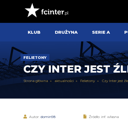
KLUB
DRUŻYNA
SERIE A
P
FELIETONY
CZY INTER JEST 
Strona główna
aktualności
Felietony
Czy Inter jest 
Autor:
domin98
Źródło: inf. własna