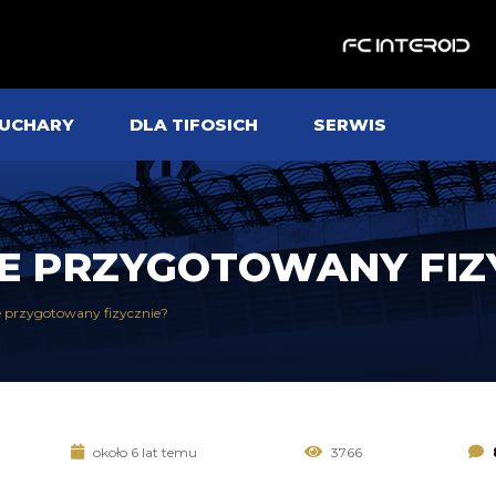
UCHARY
DLA TIFOSICH
SERWIS
ŹLE PRZYGOTOWANY FI
źle przygotowany fizycznie?
około 6 lat temu
3766