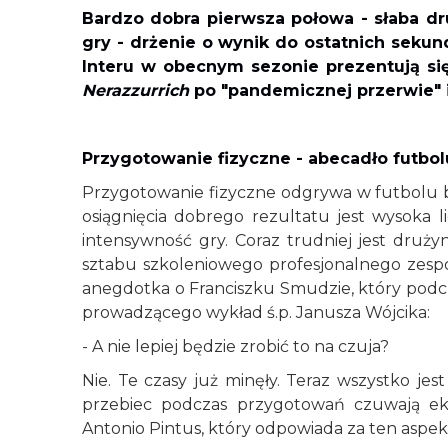
Bardzo dobra pierwsza połowa - słaba d
gry - drżenie o wynik do ostatnich sekun
Interu w obecnym sezonie prezentują się
Nerazzurrich
po "pandemicznej przerwie" i
Przygotowanie fizyczne - abecadło futbol
Przygotowanie fizyczne odgrywa w futbolu 
osiągnięcia dobrego rezultatu jest wysoka 
intensywność gry. Coraz trudniej jest druży
sztabu szkoleniowego profesjonalnego zesp
anegdotka o Franciszku Smudzie, który podc
prowadzącego wykład ś.p. Janusza Wójcika:
- A nie lepiej będzie zrobić to na czuja?
Nie. Te czasy już minęły. Teraz wszystko je
przebiec podczas przygotowań czuwają ek
Antonio Pintus, który odpowiada za ten aspek