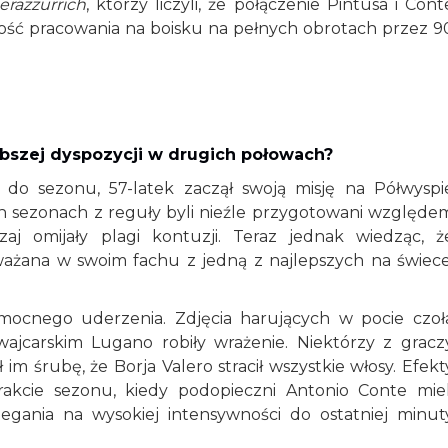
erazzurrich
, którzy liczyli, że połączenie Pintusa i Cont
wość pracowania na boisku na pełnych obrotach przez 9
abszej dyspozycji w drugich połowach?
do sezonu, 57-latek zaczął swoją misję na Półwyspi
h sezonach z reguły byli nieźle przygotowani względe
j omijały plagi kontuzji. Teraz jednak wiedząc, ż
ważana w swoim fachu z jedną z najlepszych na świece
mocnego uderzenia. Zdjęcia harujących w pocie czoł
ajcarskim Lugano robiły wrażenie. Niektórzy z gracz
ł im śrubę, że Borja Valero stracił wszystkie włosy. Efekt
rakcie sezonu, kiedy podopieczni Antonio Conte miel
iegania na wysokiej intensywności do ostatniej minut