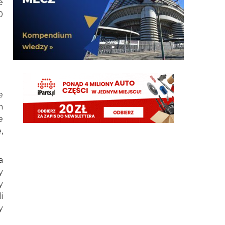
e
Adriano ty already dead a nie forever he xd
0
FENDI_SOSA
07.08.2026 18:56
Oleeks ciśnij go he
Adriano_forever
07.08.2026 18:30
mnie też zbanował za danie reakcji haha na jego
ostatnie stanowisko które było ostatnie ostatnim
ostatniejsze i najostatniejsze
e
m
Adriano_forever
07.08.2026 18:29
e
don korleone polskiej kibolki
,
Adriano_forever
07.08.2026 18:29
a
typ jest odklejony
y
Oleeks
07.08.2026 18:28
y
Wiem, że on tutaj coś pisał, pewnie ma w zwyczaju
i
też czytać i pompować sobie ego na każdą
y
wspominkę o nim xD Żałosny typek