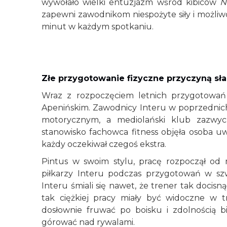
wywołało wielki entuzjazm wśród kibiców
N
zapewni zawodnikom niespożyte siły i możli
minut w każdym spotkaniu.
Złe przygotowanie fizyczne przyczyną sł
Wraz z rozpoczęciem letnich przygotowań 
Apenińskim. Zawodnicy Interu w poprzednic
motorycznym, a mediolański klub zazwycza
stanowisko fachowca fitness objęła osoba u
każdy oczekiwał czegoś ekstra.
Pintus w swoim stylu, pracę rozpoczął od 
piłkarzy Interu podczas przygotowań w szw
Interu śmiali się nawet, że trener tak docisną
tak ciężkiej pracy miały być widoczne w t
dosłownie fruwać po boisku i zdolnością b
górować nad rywalami.