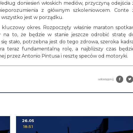
Według doniesień włoskich mediów, przyczyną odejścia 
 nieporozumienia z głównym szkoleniowcem. Conte 
e wszystko jest w porządku.
 kluczowy okres. Rozpoczęty właśnie maraton spotka
y na to, że będzie w stanie jeszcze odrobić stratę d
ię stało, potrzebna jest do tego zdrowa, szeroka kadra
ra teraz fundamentalną rolę, a najbliższy czas będzi
ej przez Antonio Pintusa i resztę speców od motoryki.
udostępnij
26.05
18:51