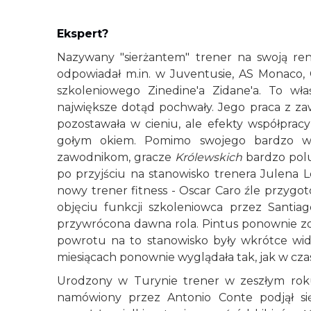
Ekspert?
Nazywany "sierżantem" trener na swoją ren
odpowiadał m.in. w Juventusie, AS Monaco, 
szkoleniowego Zinedine'a Zidane'a. To w
największe dotąd pochwały. Jego praca z za
pozostawała w cieniu, ale efekty współprac
gołym okiem. Pomimo swojego bardzo wym
zawodnikom, gracze
Królewskich
bardzo polu
po przyjściu na stanowisko trenera Julena 
nowy trener fitness - Oscar Caro źle przyg
objęciu funkcji szkoleniowca przez Santia
przywrócona dawna rola. Pintus ponownie zo
powrotu na to stanowisko były wkrótce wi
miesiącach ponownie wyglądała tak, jak w czas
Urodzony w Turynie trener w zeszłym roku
namówiony przez Antonio Conte podjął si