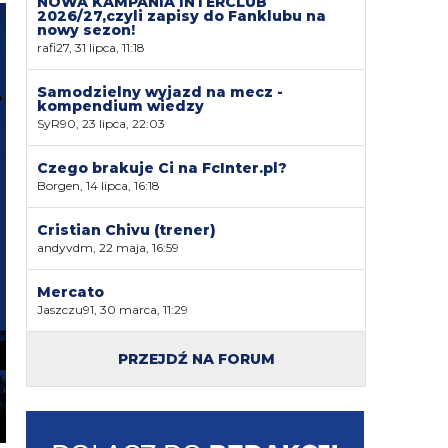
NOWA KAMPANIA INTERCLUB
2026/27,czyli zapisy do Fanklubu na
nowy sezon!
rafi27, 31 lipca, 11:18
Samodzielny wyjazd na mecz -
kompendium wiedzy
SyR90, 23 lipca, 22:03
Czego brakuje Ci na FcInter.pl?
Borgen, 14 lipca, 16:18
Cristian Chivu (trener)
andyvdm, 22 maja, 16:59
Mercato
Jaszczu91, 30 marca, 11:29
PRZEJDŹ NA FORUM