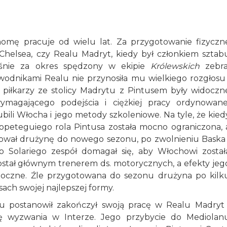
omę pracuje od wielu lat. Za przygotowanie fizyczn
Chelsea, czy Realu Madryt, kiedy był członkiem sztab
łaśnie za okres spędzony w ekipie
Królewskich
zebra
wodnikami Realu nie przynosiła mu wielkiego rozgłosu 
y piłkarzy ze stolicy Madrytu z Pintusem były widoczn
agającego podejścia i ciężkiej pracy ordynowane
bili Włocha i jego metody szkoleniowe. Na tyle, że kied
Lopeteguiego rola Pintusa została mocno ograniczona, 
otował drużynę do nowego sezonu, po zwolnieniu Baska 
go Solariego zespół domagał się, aby Włochowi został
stał głównym trenerem ds. motorycznych, a efekty jeg
doczne. Źle przygotowana do sezonu drużyna po kilk
ach swojej najlepszej formy.
 postanowił zakończył swoją pracę w Realu Madryt 
ę wyzwania w Interze. Jego przybycie do Mediolan