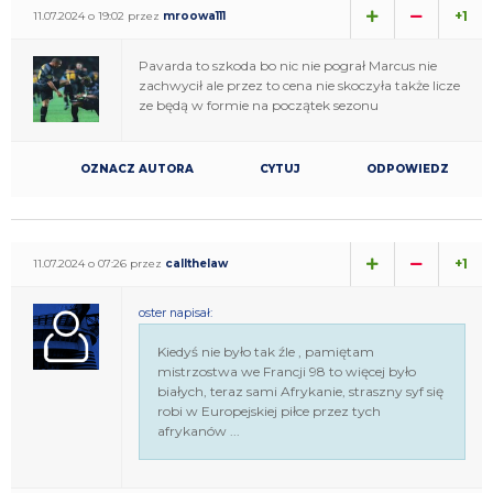
+1
11.07.2024 o 19:02 przez
mroowa111
Pavarda to szkoda bo nic nie pograł Marcus nie
zachwycił ale przez to cena nie skoczyła także licze
ze będą w formie na początek sezonu
OZNACZ AUTORA
CYTUJ
ODPOWIEDZ
+1
11.07.2024 o 07:26 przez
callthelaw
oster napisał:
Kiedyś nie było tak źle , pamiętam
mistrzostwa we Francji 98 to więcej było
białych, teraz sami Afrykanie, straszny syf się
robi w Europejskiej piłce przez tych
afrykanów ...