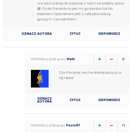
wzrasta szansa że zostanie z nami na kolejny sezon
😁 Co do Pavarda to jest mi go bardzo żal bo
babolarz Upamecano jest z całą pewnością
gorszym zawodnikiem.
OZNACZ AUTORA
CYTUJ
ODPOWIEDZ
0
10.07.2024 o 22:52 przez
Matti
Dla Pavarda nie ma dobrej pozycji w
tej repce
OZNACZ
CYTUJ
ODPOWIEDZ
AUTORA
+1
10.07.2024 o 23:16 przez
Paolo87