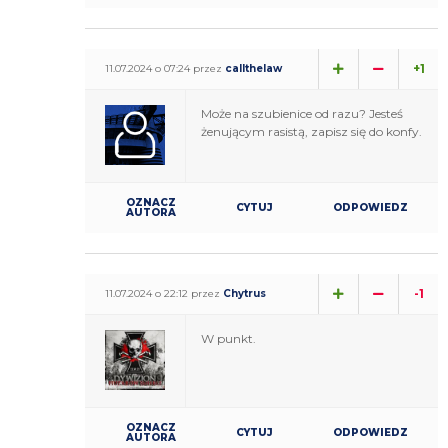
+1
11.07.2024 o 07:24 przez
callthelaw
Może na szubienice od razu? Jesteś
żenującym rasistą, zapisz się do konfy.
OZNACZ
CYTUJ
ODPOWIEDZ
AUTORA
-1
11.07.2024 o 22:12 przez
Chytrus
W punkt.
OZNACZ
CYTUJ
ODPOWIEDZ
AUTORA