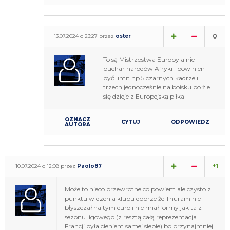
0
13.07.2024 o 23:27 przez
oster
To są Mistrzostwa Europy a nie
puchar narodów Afryki i powinien
być limit np 5 czarnych kadrze i
trzech jednocześnie na boisku bo źle
się dzieje z Europejską piłka
OZNACZ
CYTUJ
ODPOWIEDZ
AUTORA
+1
10.07.2024 o 12:08 przez
Paolo87
Może to nieco przewrotne co powiem ale czysto z
punktu widzenia klubu dobrze że Thuram nie
błyszczał na tym euro i nie miał formy jak ta z
sezonu ligowego (z resztą całą reprezentacja
Francji była cieniem samej siebie) bo przynajmniej