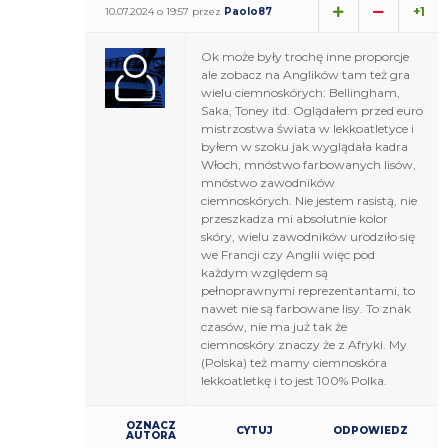
+1
10.07.2024 o 19:57 przez
Paolo87
Ok może były trochę inne proporcje
ale zobacz na Anglików tam też gra
wielu ciemnoskórych: Bellingham,
Saka, Toney itd. Oglądałem przed euro
mistrzostwa świata w lekkoatletyce i
byłem w szoku jak wyglądała kadra
Włoch, mnóstwo farbowanych lisów,
mnóstwo zawodników
ciemnoskórych. Nie jestem rasistą, nie
przeszkadza mi absolutnie kolor
skóry, wielu zawodników urodziło się
we Francji czy Anglii więc pod
każdym względem są
pełnoprawnymi reprezentantami, to
nawet nie są farbowane lisy. To znak
czasów, nie ma już tak że
ciemnoskóry znaczy że z Afryki. My
(Polska) też mamy ciemnoskóra
lekkoatletkę i to jest 100% Polka.
OZNACZ
CYTUJ
ODPOWIEDZ
AUTORA