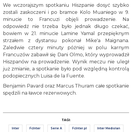
We wczorajszym spotkaniu Hiszpanie dosyć szybko
zostali zaskoczeni i po bramce Kolo Muaniego w 9.
minucie to Francuzi objęli prowadzenie. Na
odpowiedź nie trzeba było jednak długo czekać,
bowiem w 21. minucie Lamine Yamal przepięknym
strzałem z dystansu pokonał Mike'a Maignana.
Zaledwie cztery minuty później w polu karnym
Francuzów zabawił się Dani Olmo, który wyprowadził
Hiszpanów na prowadzenie. Wynik meczu nie uległ
już zmianie, a spotkanie było pod względną kontrolą
podopiecznych Luisa de la Fuente.
Benjamin Pavard oraz Marcus Thuram całe spotkanie
spędzili na ławce rezerwowych.
TAGI:
Inter
FcInter
Serie A
FcInter.pl
Inter Mediolan