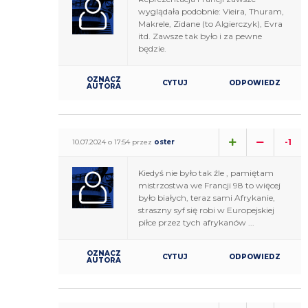
wyglądała podobnie: Vieira, Thuram,
Makrele, Zidane (to Algierczyk), Evra
itd. Zawsze tak było i za pewne
będzie.
OZNACZ
CYTUJ
ODPOWIEDZ
AUTORA
-1
10.07.2024 o 17:54 przez
oster
Kiedyś nie było tak źle , pamiętam
mistrzostwa we Francji 98 to więcej
było białych, teraz sami Afrykanie,
straszny syf się robi w Europejskiej
piłce przez tych afrykanów ...
OZNACZ
CYTUJ
ODPOWIEDZ
AUTORA