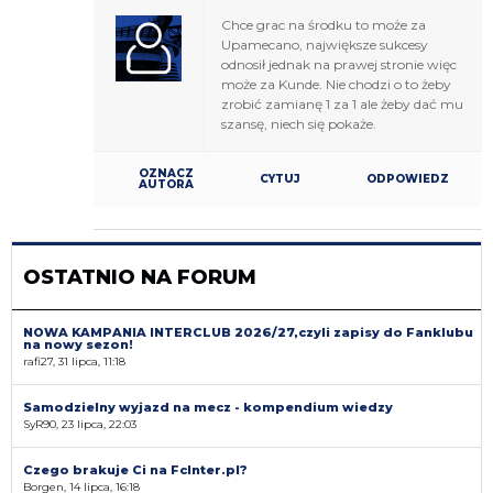
Chce grac na środku to może za
Upamecano, największe sukcesy
odnosił jednak na prawej stronie więc
może za Kunde. Nie chodzi o to żeby
zrobić zamianę 1 za 1 ale żeby dać mu
szansę, niech się pokaże.
OZNACZ
CYTUJ
ODPOWIEDZ
AUTORA
OSTATNIO NA FORUM
NOWA KAMPANIA INTERCLUB 2026/27,czyli zapisy do Fanklubu
na nowy sezon!
rafi27, 31 lipca, 11:18
Samodzielny wyjazd na mecz - kompendium wiedzy
SyR90, 23 lipca, 22:03
Czego brakuje Ci na FcInter.pl?
Borgen, 14 lipca, 16:18