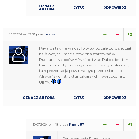
OZNACZ
CYTUJ
ODPOWIEDZ
AUTORA
+2
10.07.2024 o 12:33 przez
oster
Pavard i tak nie walczył o tytuł bo całe Euro siedział
na ławce, ta Francja powinna startować w
Pucharze Narodów Afryki bo tylko Rabiot jest tam
francuzem z tych co wyszli w pierwszym składzie,
ta reprezentacja powinna być przeniesiona do
Afrykańskich struktur piłkarskich i wyrzucona z
UEFA.
OZNACZ AUTORA
CYTUJ
ODPOWIEDZ
+1
10.07.2024 o 14:18 przez
Paolo87
Reprezentacja Francji zawsze