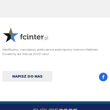
fajnie ze diouf kolejny mecz z golem, ołktri ma tym samym argumenty zeby
w sumie zamknac juz mercato
ragnar
08.08.2026 15:02
Diouf szybka noga 😄
ragnar
08.08.2026 15:02
Ładnie Bovio czy jak mu tam skubnał
Nieoficjalny, największy polski serwis poświęcony Interowi Mediolan.
VVujek
08.08.2026 15:02
Działamy dla Was od 2003 roku!
Diouf pan piłkarz ,a niektórzy chcieli się go już pozbyć xdd
FENDI_SOSA
08.08.2026 15:00
dzieki diouf Królu.
NAPISZ DO NAS
FENDI_SOSA
08.08.2026 15:00
korni!
FENDI_SOSA
08.08.2026 14:56
kurde jakby jeszcze byl dla nas korni. to pieknie