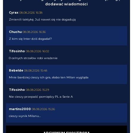
dodawać wiadomości
Cyrax
08.08.2026 16:38
Zmienili taktykę. Już nawet się nie dogadują
Chuchu
08.08.2026 16:36
Z kim się Inter dziś dogadał?
Tifosinho
08.08.2026 16:02
0 celnych strzałów robi wrażenie
Rebelde
08.08.2026 15:48
Mnie bardziej cieszy ich gra, słabo ten Milan wygląda
Tifosinho
08.08.2026 15:29
Nie cieszy przepaść pomiędzy PL a Serie A
martins2000
08.08.2026 15:26
cieszy wynik Milanu...
FENDI_SOSA
08.08.2026 15:05
ARCHIWUM SHOUTBOXA