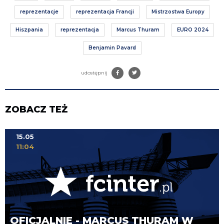
reprezentacje
reprezentacja Francji
Mistrzostwa Europy
Hiszpania
reprezentacja
Marcus Thuram
EURO 2024
Benjamin Pavard
udostępnij
ZOBACZ TEŻ
15.05
11:04
OFICJALNIE - MARCUS THURAM W