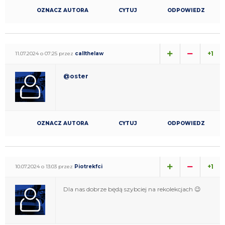
OZNACZ AUTORA
CYTUJ
ODPOWIEDZ
+1
11.07.2024 o 07:25 przez
callthelaw
@oster
OZNACZ AUTORA
CYTUJ
ODPOWIEDZ
+1
10.07.2024 o 13:03 przez
Piotrekfci
Dla nas dobrze będą szybciej na rekolekcjach 😉