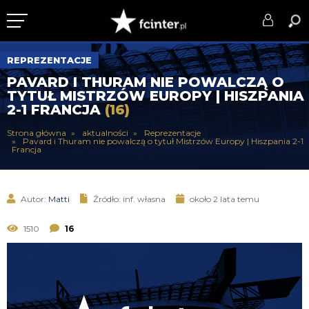
KLUB
REPREZENTACJE
PAVARD I THURAM NIE POWALCZĄ O
DRUŻYNA
TYTUŁ MISTRZÓW EUROPY | HISZPANIA
2-1 FRANCJA
(16)
SERIE A
Strona główna
aktualności
Reprezentacje
Pavard i Thuram nie powalczą o tytuł Mistrzów Europy | Hiszpania 2-1
PUCHARY
Francja
DLA TIFOSICH
Autor:
Matti
Źródło: inf. własna
około 2 lata temu
SERWIS
1510
16