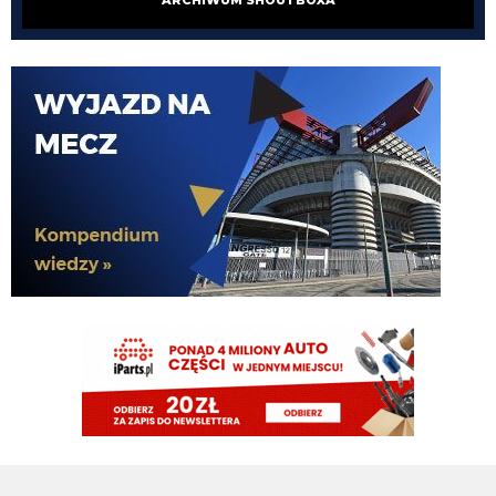
he
Nerazzurro90
08.08.2026 15:04
a ty nad czym pracujesz tukory aktualnie
FENDI_SOSA
08.08.2026 15:03
tyle ze musi popracowac w defensywie bardziej
FENDI_SOSA
08.08.2026 15:03
jego przeciwienistwo.
FENDI_SOSA
08.08.2026 15:03
jeszcze jak spojrzysz na lh xd
FENDI_SOSA
08.08.2026 15:03
diouf ma fajny pęd na bramke
VVujek
08.08.2026 15:03
Ty nazwałeś go plackiem przypominam
Nerazzurro90
08.08.2026 15:03