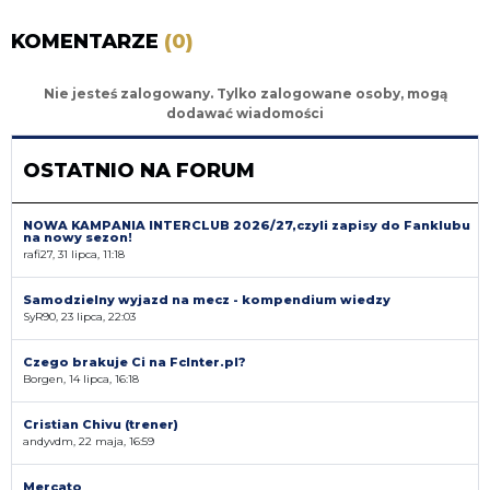
KOMENTARZE
(0)
Nie jesteś zalogowany. Tylko zalogowane osoby, mogą
dodawać wiadomości
OSTATNIO NA FORUM
NOWA KAMPANIA INTERCLUB 2026/27,czyli zapisy do Fanklubu
na nowy sezon!
rafi27, 31 lipca, 11:18
Samodzielny wyjazd na mecz - kompendium wiedzy
SyR90, 23 lipca, 22:03
Czego brakuje Ci na FcInter.pl?
Borgen, 14 lipca, 16:18
Cristian Chivu (trener)
andyvdm, 22 maja, 16:59
Mercato