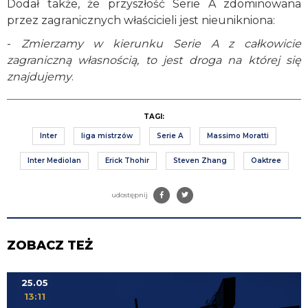
Dodał także, że przyszłość Serie A zdominowana
przez zagranicznych właścicieli jest nieunikniona:
-
Zmierzamy w kierunku Serie A z całkowicie
zagraniczną własnością, to jest droga na której się
znajdujemy
.
TAGI:
Inter
liga mistrzów
Serie A
Massimo Moratti
Inter Mediolan
Erick Thohir
Steven Zhang
Oaktree
udostępnij
ZOBACZ TEŻ
25.05
13:11