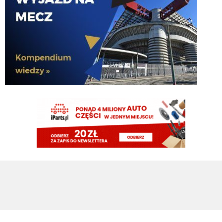
Noge
pluto11
08.08.2026 21:34
Chłop ma 37 lat jedyne co może urwać to
nife albo ahillesa
Rafi23
08.08.2026 21:15
Oglądam PSV, Perisic dupy nie urywa
Piotrek85
08.08.2026 19:18
Dołożę do wahadłowego😃
HB
08.08.2026 18:56
Piotrek na co wydasz te pieniądze?
Piotrek85
08.08.2026 18:16
Raczej nie będą to duże kwoty.
Piotrek85
08.08.2026 18:15
Colidio przechodzi do Vasco. Chyba mamy jakiś procent odsprzedaży.