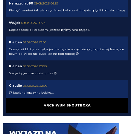
Nerazzurro90
09.08.2026 06:39
Kiełbyń zamiast tak pieprzyć lepiej byś ruszył dupę do gdynii i odnalazł flagę
VVujek
09.08.2026 06:24
Dajcie spokój z Perisiciem, jeszcze byśmy nim rzygali.
Kielben
09.08.2026 01:00
Gorszy niż LH by nie był, a jak mamy nie wziąć nikogo, to już wolę Ivana, ale
pewnie PSV go nie puści jak im rogi robotę 😁
Kielben
09.08.2026 00:59
Swoje by jeszcze zrobił u nas 😉
Claudio
08.08.2026 22:00
37 latek najlepszy na boisku....
Claudio
08.08.2026 22:00
ARCHIWUM SHOUTBOXA
https://www.flashscore.pl/mecz/pilka-nozna/psv-M9UEHJWi/sittard-
YH8HX5iP/szczegoly/sklady/?mid=UHdsRvC7
pluto11
08.08.2026 21:34