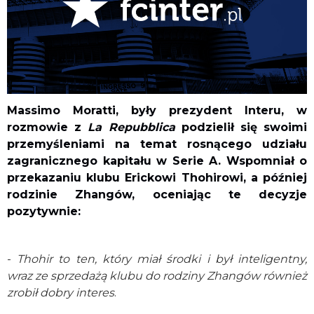
Massimo Moratti, były prezydent Interu, w
rozmowie z
La Repubblica
podzielił się swoimi
przemyśleniami na temat rosnącego udziału
zagranicznego kapitału w Serie A. Wspomniał o
przekazaniu klubu Erickowi Thohirowi, a później
rodzinie Zhangów, oceniając te decyzje
pozytywnie:
-
Thohir to ten, który miał środki i był inteligentny,
wraz ze sprzedażą klubu do rodziny Zhangów również
zrobił dobry interes
.