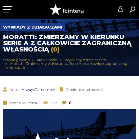
KLUB
WYWIADY Z DZIAŁACZAMI
MORATTI: ZMIERZAMY W KIERUNKU
DRUŻYNA
SERIE A Z CAŁKOWICIE ZAGRANICZNĄ
WŁASNOŚCIĄ
(0)
SERIE A
Strona główna
aktualności
Wywiady z działaczami
Moratti: Zmierzamy w kierunku Serie A z całkowicie zagraniczną
PUCHARY
własnością
DLA TIFOSICH
Autor:
AlwaysRemember
Źródło: fcinternews.it
SERWIS
ponad rok temu
978
0