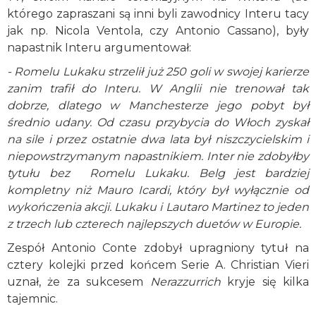
którego zapraszani są inni byli zawodnicy Interu tacy
jak np. Nicola Ventola, czy Antonio Cassano), były
napastnik Interu argumentował:
- Romelu Lukaku strzelił już 250 goli w swojej karierze
zanim trafił do Interu. W Anglii nie trenował tak
dobrze, dlatego w Manchesterze jego pobyt był
średnio udany. Od czasu przybycia do Włoch zyskał
na sile i przez ostatnie dwa lata był niszczycielskim i
niepowstrzymanym napastnikiem. Inter nie zdobyłby
tytułu bez Romelu Lukaku. Belg jest bardziej
kompletny niż Mauro Icardi, który był wyłącznie od
wykończenia akcji. Lukaku i Lautaro Martinez to jeden
z trzech lub czterech najlepszych duetów w Europie.
Zespół Antonio Conte zdobył upragniony tytuł na
cztery kolejki przed końcem Serie A. Christian Vieri
uznał, że za sukcesem
Nerazzurrich
kryje się kilka
tajemnic.