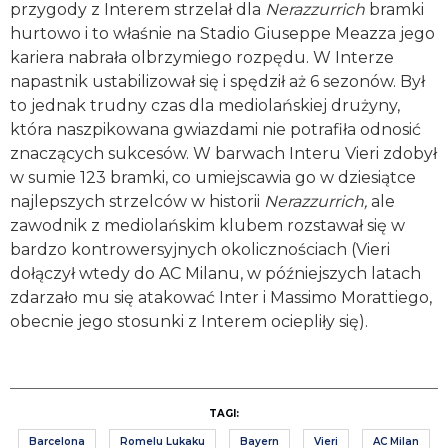
przygody z Interem strzelał dla
Nerazzurrich
bramki
hurtowo i to właśnie na Stadio Giuseppe Meazza jego
kariera nabrała olbrzymiego rozpędu. W Interze
napastnik ustabilizował się i spędził aż 6 sezonów. Był
to jednak trudny czas dla mediolańskiej drużyny,
która naszpikowana gwiazdami nie potrafiła odnosić
znaczących sukcesów. W barwach Interu Vieri zdobył
w sumie 123 bramki, co umiejscawia go w dziesiątce
najlepszych strzelców w historii
Nerazzurrich,
ale
zawodnik z mediolańskim klubem rozstawał się w
bardzo kontrowersyjnych okolicznościach (Vieri
dołączył wtedy do AC Milanu, w późniejszych latach
zdarzało mu się atakować Inter i Massimo Morattiego,
obecnie jego stosunki z Interem ociepliły się).
TAGI:
Barcelona
Romelu Lukaku
Bayern
Vieri
AC Milan