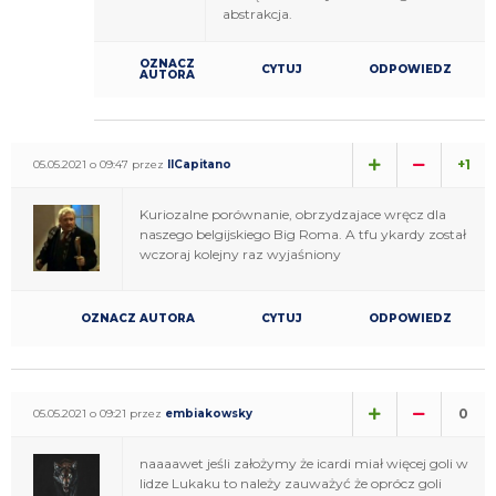
abstrakcja.
OZNACZ
CYTUJ
ODPOWIEDZ
AUTORA
+1
05.05.2021 o 09:47 przez
IlCapitano
Kuriozalne porównanie, obrzydzajace wręcz dla
naszego belgijskiego Big Roma. A tfu ykardy został
wczoraj kolejny raz wyjaśniony
OZNACZ AUTORA
CYTUJ
ODPOWIEDZ
0
05.05.2021 o 09:21 przez
embiakowsky
naaaawet jeśli założymy że icardi miał więcej goli w
lidze Lukaku to należy zauważyć że oprócz goli