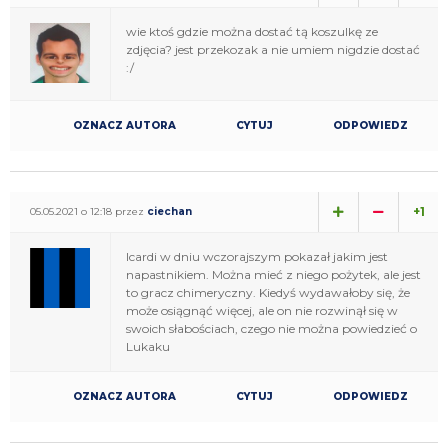
wie ktoś gdzie można dostać tą koszulkę ze
zdjęcia? jest przekozak a nie umiem nigdzie dostać
:/
OZNACZ AUTORA
CYTUJ
ODPOWIEDZ
+1
05.05.2021 o 12:18 przez
ciechan
Icardi w dniu wczorajszym pokazał jakim jest
napastnikiem. Można mieć z niego pożytek, ale jest
to gracz chimeryczny. Kiedyś wydawałoby się, że
może osiągnąć więcej, ale on nie rozwinął się w
swoich słabościach, czego nie można powiedzieć o
Lukaku
OZNACZ AUTORA
CYTUJ
ODPOWIEDZ