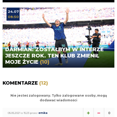
24.07
08:50
DARMIAN: ZOSTAŁBYM W INTERZE
JESZCZE ROK. TEN KLUB ZMIENIŁ
MOJE ŻYCIE
(10)
KOMENTARZE
(12)
Nie jesteś zalogowany. Tylko zalogowane osoby, mogą
dodawać wiadomości
0
05.05.2021 o 15:23 przez
emika