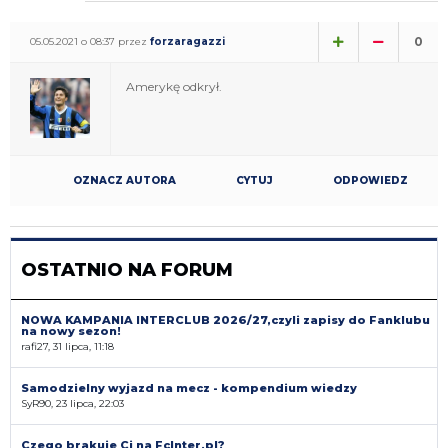
0
05.05.2021 o 08:37 przez
forzaragazzi
Amerykę odkrył.
OZNACZ AUTORA
CYTUJ
ODPOWIEDZ
OSTATNIO NA FORUM
NOWA KAMPANIA INTERCLUB 2026/27,czyli zapisy do Fanklubu
na nowy sezon!
rafi27, 31 lipca, 11:18
Samodzielny wyjazd na mecz - kompendium wiedzy
SyR90, 23 lipca, 22:03
Czego brakuje Ci na FcInter.pl?