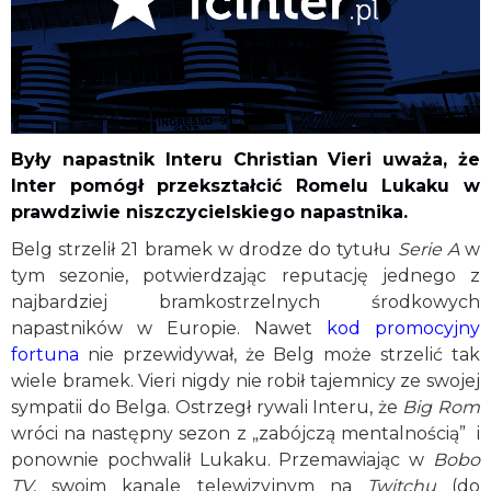
Były napastnik Interu Christian Vieri uważa, że
Inter pomógł przekształcić Romelu Lukaku w
prawdziwie niszczycielskiego napastnika.
Belg strzelił 21 bramek w drodze do tytułu
Serie A
w
tym sezonie, potwierdzając reputację jednego z
najbardziej bramkostrzelnych środkowych
napastników w Europie. Nawet
kod promocyjny
fortuna
nie przewidywał, że Belg może strzelić tak
wiele bramek. Vieri nigdy nie robił tajemnicy ze swojej
sympatii do Belga. Ostrzegł rywali Interu, że
Big Rom
wróci na następny sezon z „zabójczą mentalnością” i
ponownie pochwalił Lukaku. Przemawiając w
Bobo
TV
, swoim kanale telewizyjnym na
Twitchu
(do