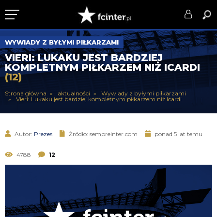
KLUB
WYWIADY Z BYŁYMI PIŁKARZAMI
VIERI: LUKAKU JEST BARDZIEJ
DRUŻYNA
KOMPLETNYM PIŁKARZEM NIŻ ICARDI
(12)
SERIE A
Strona główna
aktualności
Wywiady z byłymi piłkarzami
Vieri: Lukaku jest bardziej kompletnym piłkarzem niż Icardi
PUCHARY
DLA TIFOSICH
Autor:
Prezes
Źródło: sempreinter.com
ponad 5 lat temu
SERWIS
4788
12