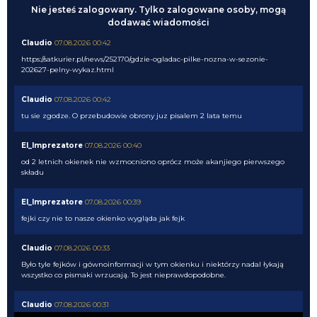
Nie jesteś zalogowany. Tylko zalogowane osoby, mogą
dodawać wiadomości
Claudio
07.08.2026 00:42
https://satkurier.pl/news/252170/gdzie-ogladac-pilke-nozna-w-sezonie-
202627-pelny-wykaz.html
Claudio
07.08.2026 00:42
tu sie zgodze. O przebudowie obrony juz pisalem 2 lata temu
El_Imprezatore
07.08.2026 00:40
od 2 letnich okienek nie wzmocniono oprócz może akanjiego pierwszego
składu
El_Imprezatore
07.08.2026 00:39
fejki czy nie to nasze okienko wygląda jak fejk
Claudio
07.08.2026 00:33
Było tyle fejków i gównoinformacji w tym okienku i niektórzy nadal łykają
wszystko co pismaki wrzucają. To jest nieprawdopodobne.
Claudio
07.08.2026 00:31