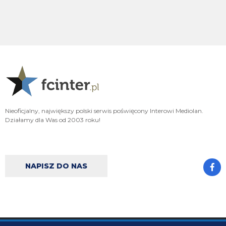
FENDI_SOSA
06.08.2026 22:16
Ad
FENDI_SOSA
06.08.2026 22:15
A np jakby mieć wybierać jak cos czy hasto czy romero to wole Włocha ad
FENDI_SOSA
06.08.2026 22:15
Ważniejsze mamy pozycje do obstawienia
Nieoficjalny, największy polski serwis poświęcony Interowi Mediolan.
FENDI_SOSA
06.08.2026 22:15
Działamy dla Was od 2003 roku!
Ten romero niby ok ale nie ma na niego ciśnienia i tak
Nerazzurro90
06.08.2026 21:59
Jones to juz dawno ma w dupie azalio tego całego od stycznia go ściąga i
NAPISZ DO NAS
nie może
chonciak
06.08.2026 21:55
Odejdzie Pavard to przyjdzie romero. Odejdzie asslani i frattesi to może
przyjdzie curtis jones