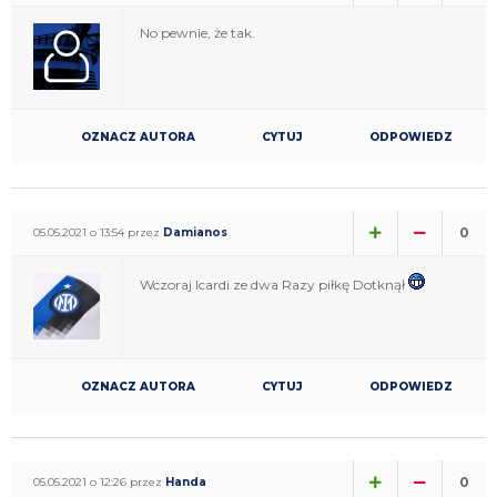
No pewnie, że tak.
OZNACZ AUTORA
CYTUJ
ODPOWIEDZ
0
05.05.2021 o 13:54 przez
Damianos
Wczoraj Icardi ze dwa Razy piłkę Dotknął
OZNACZ AUTORA
CYTUJ
ODPOWIEDZ
0
05.05.2021 o 12:26 przez
Handa