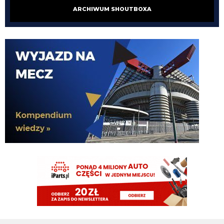
no tak napewno my wiemy co Chivu myśli....
ARCHIWUM SHOUTBOXA
El_Imprezatore
07.08.2026 00:09
tak na pewno Chivu tak uznał XD
Claudio
06.08.2026 23:58
pismaki zawsze maja info z opoznieniem. Moze juz dawno dali sobie spokoj
z Romero. To wiedza tylko wewnatrz Interu
Claudio
06.08.2026 23:57
Żebyscie sie jeszcze nie zdziwili jak CHivu po treningach uznal ze Pavard
ma motywacje i odpowiednie umiejetnosci i sam chce by zostal, a kasa ma
isc na inne pozycje
Jaworeq
06.08.2026 23:33
Pavard mvp w padla będzie w tym sezonie
HB
06.08.2026 23:14
Misterem X był Benjamin Pavard. Witamy w Interze!
FENDI_SOSA
06.08.2026 22:16
Af*