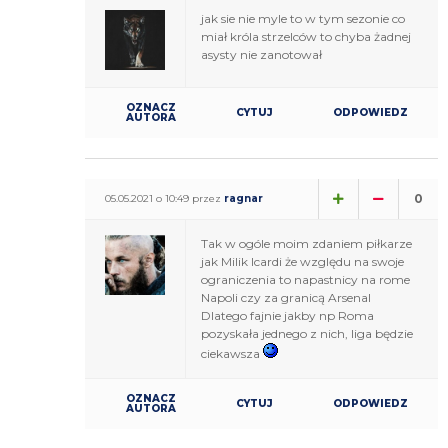
jak sie nie myle to w tym sezonie co
miał króla strzelców to chyba żadnej
asysty nie zanotował
OZNACZ
CYTUJ
ODPOWIEDZ
AUTORA
0
05.05.2021 o 10:49 przez
ragnar
Tak w ogóle moim zdaniem piłkarze
jak Milik Icardi że względu na swoje
ograniczenia to napastnicy na rome
Napoli czy za granicą Arsenal
Dlatego fajnie jakby np Roma
pozyskała jednego z nich, liga będzie
ciekawsza
OZNACZ
CYTUJ
ODPOWIEDZ
AUTORA