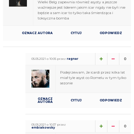
Wielki Belg zapewnia również asysty a jeszcze
ważniejsze jest liderem jakim icar nigdy nie był i nie
będzie a sam icar to tylko taka śmierdząca i
toksyczna bomba
OZNACZ AUTORA
CYTUJ
ODPOWIEDZ
0
05.05.2021 o 10:05 przez
ragnar
Podejrzewam, że icardi przez kilka lat
miał tyle asyst co Romelu w tym tylko
sezonie
OZNACZ
CYTUJ
ODPOWIEDZ
AUTORA
05.05.2021 o 10:37 przez
0
embiakowsky