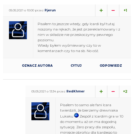
+1
05.05.2021 o 10:00 przez
Pjerun
Pisałem to jeszcze wtedy, gdy Icardi był tutaj
noszony na rękach, że jest przereklamowany i z
nim w składzie nie przeskoczymy pewnego
poziomu.
Wtedy byłem wyśmiewany czy to w
komentarzach czy to na sb. No cóż.
OZNACZ AUTORA
CYTUJ
ODPOWIEDZ
+2
05.05.2021 o 13:34 przez
RedKhmer
Pisałem to samo ale fani Icara
twierdzili, że bierzemy drewniaka
Lukaku
Zespół z Icardim gra w 10
do momentu aż on ma dogodną
sytuację. Zero pracy dla zespołu,
minięcie obrońcy dla Icardiego to