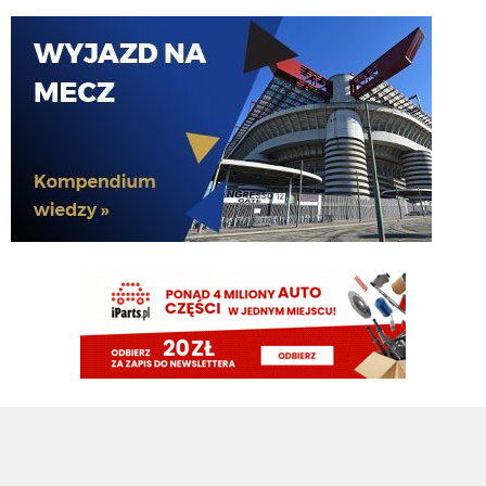
Orzeu
08.08.2026 17:29
Diouf naprawdę tak dobrze wygląda na wahadle?
Orzeu
08.08.2026 17:29
i jak tam ten meczyk dzisiaj wyglądał?
Cyrax
08.08.2026 16:38
Zmienili taktykę. Już nawet się nie dogadują
Chuchu
08.08.2026 16:36
Z kim się Inter dziś dogadał?
Tifosinho
08.08.2026 16:02
0 celnych strzałów robi wrażenie
Rebelde
08.08.2026 15:48
Mnie bardziej cieszy ich gra, słabo ten Milan wygląda
Tifosinho
08.08.2026 15:29
Nie cieszy przepaść pomiędzy PL a Serie A