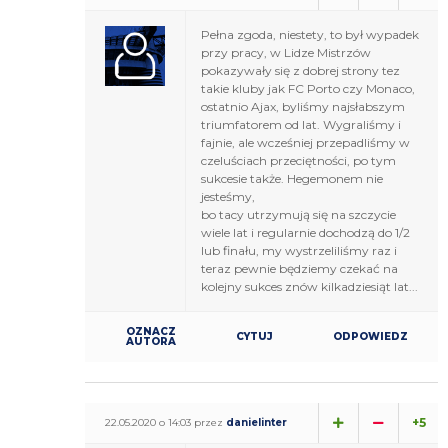
Pełna zgoda, niestety, to był wypadek
przy pracy, w Lidze Mistrzów
pokazywały się z dobrej strony tez
takie kluby jak FC Porto czy Monaco,
ostatnio Ajax, byliśmy najsłabszym
triumfatorem od lat. Wygraliśmy i
fajnie, ale wcześniej przepadliśmy w
czeluściach przeciętności, po tym
sukcesie także. Hegemonem nie
jesteśmy,
bo tacy utrzymują się na szczycie
wiele lat i regularnie dochodzą do 1/2
lub finału, my wystrzeliliśmy raz i
teraz pewnie będziemy czekać na
kolejny sukces znów kilkadziesiąt lat...
OZNACZ
CYTUJ
ODPOWIEDZ
AUTORA
+5
22.05.2020 o 14:03 przez
danielinter