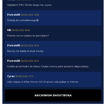
Oglądam PSV, Perisic dupy nie urywa
Piotrek85
08.08.2026 19:18
Dołożę do wahadłowego😃
HB
08.08.2026 18:56
Piotrek na co wydasz te pieniądze?
Piotrek85
08.08.2026 18:16
Raczej nie będą to duże kwoty.
Piotrek85
08.08.2026 18:15
Colidio przechodzi do Vasco. Chyba mamy jakiś procent odsprzedaży.
Cyrax
08.08.2026 17:31
robi więcej w kilka minut niż LH przez cały pobyt w Interze
Cyrax
08.08.2026 17:30
ARCHIWUM SHOUTBOXA
Taki Olise dla ubogich