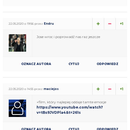
+1
22.05.2020 o 19:56 przez
Endru
Jose wroc i poprowadź nas raz jeszcze
OZNACZ AUTORA
CYTUJ
ODPOWIEDZ
+1
22.05.2020 o 14:55 przez
maciejos
+film, który najlepiej oddaje tamte emocje
https://www.youtube.com/watch?
v=tBs9JVDPla4&t=261s
OZNACZ AUTORA
CYTUJ
ODPOWIEDZ