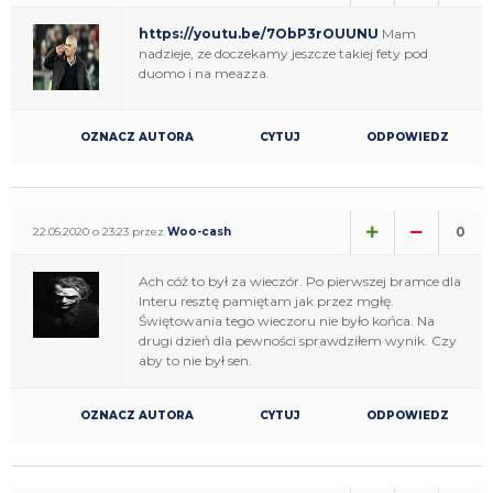
https://youtu.be/7ObP3rOUUNU
Mam
nadzieje, ze doczekamy jeszcze takiej fety pod
duomo i na meazza.
OZNACZ AUTORA
CYTUJ
ODPOWIEDZ
0
22.05.2020 o 23:23 przez
Woo-cash
Ach cóż to był za wieczór. Po pierwszej bramce dla
Interu resztę pamiętam jak przez mgłę.
Świętowania tego wieczoru nie było końca. Na
drugi dzień dla pewności sprawdziłem wynik. Czy
aby to nie był sen.
OZNACZ AUTORA
CYTUJ
ODPOWIEDZ