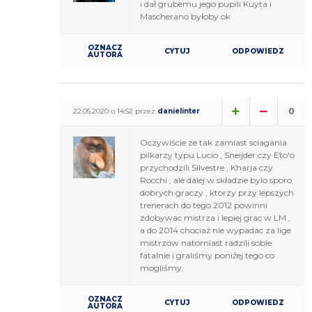
i dał grubemu jego pupili Kuyta i
Mascherano byłoby ok
OZNACZ
CYTUJ
ODPOWIEDZ
AUTORA
0
22.05.2020 o 14:52 przez
danielinter
Oczywiście ze tak zamiast sciagania
pilkarzy typu Lucio , Sneijder czy Eto'o
przychodzili Silvestre , Kharja czy
Rocchi , ale dalej w składzie bylo sporo
dobrych graczy , ktorzy przy lepszych
trenerach do tego 2012 powinni
zdobywac mistrza i lepiej grac w LM ,
a do 2014 chociaż nie wypadac za lige
mistrzow natomiast radzili sobie
fatalnie i graliśmy poniżej tego co
mogliśmy.
OZNACZ
CYTUJ
ODPOWIEDZ
AUTORA