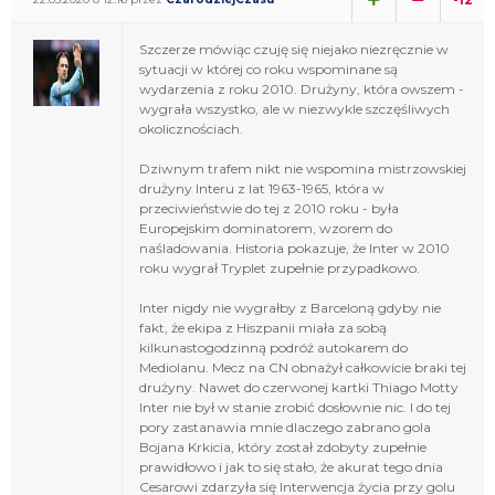
Szczerze mówiąc czuję się niejako niezręcznie w
sytuacji w której co roku wspominane są
wydarzenia z roku 2010. Drużyny, która owszem -
wygrała wszystko, ale w niezwykle szczęśliwych
okolicznościach.
Dziwnym trafem nikt nie wspomina mistrzowskiej
drużyny Interu z lat 1963-1965, która w
przeciwieństwie do tej z 2010 roku - była
Europejskim dominatorem, wzorem do
naśladowania. Historia pokazuje, że Inter w 2010
roku wygrał Tryplet zupełnie przypadkowo.
Inter nigdy nie wygrałby z Barceloną gdyby nie
fakt, że ekipa z Hiszpanii miała za sobą
kilkunastogodzinną podróż autokarem do
Mediolanu. Mecz na CN obnażył całkowicie braki tej
drużyny. Nawet do czerwonej kartki Thiago Motty
Inter nie był w stanie zrobić dosłownie nic. I do tej
pory zastanawia mnie dlaczego zabrano gola
Bojana Krkicia, który został zdobyty zupełnie
prawidłowo i jak to się stało, że akurat tego dnia
Cesarowi zdarzyła się Interwencja życia przy golu