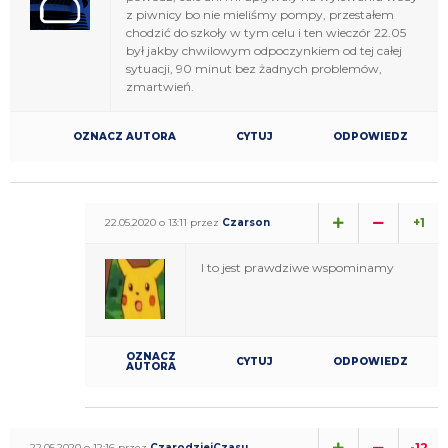
z piwnicy bo nie mieliśmy pompy, przestałem
chodzić do szkoły w tym celu i ten wieczór 22.05
był jakby chwilowym odpoczynkiem od tej całej
sytuacji, 90 minut bez żadnych problemów,
zmartwień.
OZNACZ AUTORA
CYTUJ
ODPOWIEDZ
+1
22.05.2020 o 13:11 przez
Czarson
I to jest prawdziwe wspominamy
OZNACZ
CYTUJ
ODPOWIEDZ
AUTORA
-12
22.05.2020 o 12:16 przez
CzarodziejCzasu