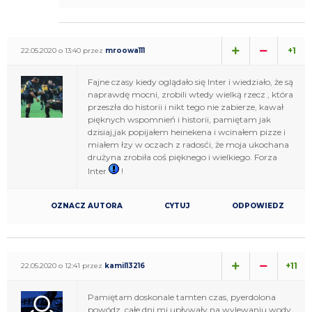
+1
22.05.2020 o 13:40 przez
mroowa111
Fajne czasy kiedy oglądało się Inter i wiedziało, że są
naprawdę mocni, zrobili wtedy wielką rzecz , która
przeszła do historii i nikt tego nie zabierze, kawał
pięknych wspomnień i historii, pamiętam jak
dzisiaj,jak popijałem heinekena i wcinałem pizze i
miałem łzy w oczach z radosći, że moja ukochana
drużyna zrobiła coś pięknego i wielkiego. Forza
Inter
!
OZNACZ AUTORA
CYTUJ
ODPOWIEDZ
+11
22.05.2020 o 12:41 przez
kamil13216
Pamiętam doskonale tamten czas, pyerdolona
powódz, całe dni mi upływały na wylewaniu wody