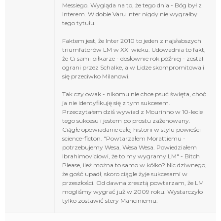
Messiego. Wygląda na to, że tego dnia - Bóg był z
Interem. W dobie Varu Inter nigdy nie wygrałby
tego tytułu.
Faktem jest, że Inter 2010 to jeden z najsłabszych
triumfatorów LM w XXI wieku. Udowadnia to fakt,
że Ci sami piłkarze - dosłownie rok później - zostali
ograni przez Schalke, a w Lidze skompromitowali
się przeciwko Milanowi.
Tak czy owak - nikomu nie chce psuć święta, choć
ja nie identyfikuję się z tym sukcesem.
Przeczytałem dziś wywiad z Mourinho w 10-lecie
tego sukcesu i jestem po prostu zażenowany.
Ciągłe opowiadanie całej historii w stylu powieści
science-ficton. "Powtarzałem Morattiemu -
potrzebujemy Wesa, Wesa Wesa. Powiedziałem
Ibrahimoviciowi, że to my wygramy LM" - Bitch
Please, ileż można to samo w kółko? Nic dziwnego,
że gość upadł, skoro ciągle żyje sukcesami w
przeszłości. Od dawna zresztą powtarzam, że LM
mogliśmy wygrać już w 2009 roku. Wystarczyło
tylko zostawić stery Manciniemu.