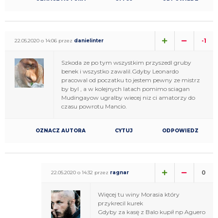
-1
22.05.2020 o 14:06 przez
danielinter
Szkoda ze po tym wszystkim przyszedl gruby
benek i wszystko zawalil.Gdyby Leonardo
pracowal od poczatku to jestem pewny ze mistrz
by byl , a w kolejnych latach pomimo sciagan
Mudingayow ugralby wiecej niz ci amatorzy do
czasu powrotu Mancio.
OZNACZ AUTORA
CYTUJ
ODPOWIEDZ
0
22.05.2020 o 14:32 przez
ragnar
Więcej tu winy Morasia który
przykrecil kurek
Gdyby za kasę z Balo kupił np Aguero