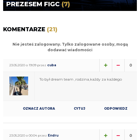
PREZESEM FIGC
(7)
KOMENTARZE
(21)
Nie jesteś zalogowany. Tylko zalogowane osoby, mogą
dodawać wiadomości
0
23.05.2020 o 19:09 przez
cuba
To był dream team ,rodzina,każdy za każdego
OZNACZ AUTORA
CYTUJ
ODPOWIEDZ
0
23.05.2020 o 00:04 przez
Endru