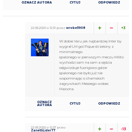
OZNACZ AUTORA
CYTUJ
ODPOWIEDZ
+3
22.05.2020 o 12:31 przez
wrobel1908
W dobie Varu jak najbardziej Inter by
wygrał LM gol Pique strzelony z
minimalnego
spalonego w pierwszym meczu Milito
wychodzi sam na sam a sędzia
odgwizduje fuorigioco gdzie
spalonego nie było już nie
wspominając o chamskich
zagrywkach Messiego wobec
Maicona.
OZNACZ
CYTUJ
ODPOWIEDZ
AUTORA
22.05.2020 o 12:37 przez
-13
ZanettiLider77