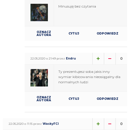
Minusuję bez czytania
OZNACZ
CYTUJ
ODPOWIEDZ
AUTORA
0
22.05.2020 o 21:49 przez
Endru
Ty prezentujesz soba jakis inny
wymiar kibicowania nieosiągalny dla
normalnych ludzi
OZNACZ
CYTUJ
ODPOWIEDZ
AUTORA
0
22.05.2020 o 11:15 przez
WaskyFCI