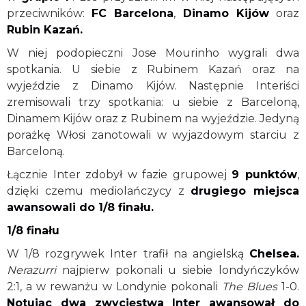
przeciwników:
FC Barcelona
,
Dinamo Kijów
oraz
Rubin Kazań.
W niej podopieczni Jose Mourinho wygrali dwa
spotkania. U siebie z Rubinem Kazań oraz na
wyjeździe z Dinamo Kijów. Następnie Interiści
zremisowali trzy spotkania: u siebie z Barceloną,
Dinamem Kijów oraz z Rubinem na wyjeździe. Jedyną
porażkę Włosi zanotowali w wyjazdowym starciu z
Barceloną.
Łącznie Inter zdobył w fazie grupowej
9 punktów
,
dzięki czemu mediolańczycy z
drugiego miejsca
awansowali do 1/8 finału.
1/8 finału
W 1/8 rozgrywek Inter trafił na angielską
Chelsea.
Nerazurri
najpierw pokonali u siebie londyńczyków
2:1, a w rewanżu w Londynie pokonali
The Blues
1-0.
Notując dwa zwycięstwa Inter awansował do