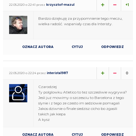
+1
22.05.2020 o 22:41 przez
krzysztof-mazul
Bardzo dziękuję za przypomnienie tego meczu,
wielka radość. wspaniały czas dla Interisty.
OZNACZ AUTORA
CYTUJ
ODPOWIEDZ
0
22.05.2020 o 22:24 przez
interista1987
Czarodziej
Ty polglowku Atletico to tez szczesliwie wygrywa?
Jesli juz mowimy o szczesciu to Barcelona z tego
slynie i z tego ze czesto im sedziowie pomagali
Jakos dziwnie o finale siedzisz cicho bo zgasili
takich jak kiepa
A kysz
OZNACZ AUTORA
CYTUJ
ODPOWIEDZ