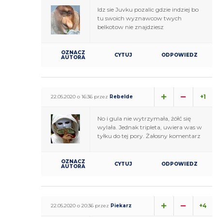
Idz sie Juvku pozalic gdzie indziej bo
tu swoich wyznawcow twych
belkotow nie znajdziesz
OZNACZ
CYTUJ
ODPOWIEDZ
AUTORA
+1
22.05.2020 o 16:36 przez
Rebelde
No i gula nie wytrzymała, żółć się
wylała. Jednak tripleta, uwiera was w
tyłku do tej pory. Żałosny komentarz
OZNACZ
CYTUJ
ODPOWIEDZ
AUTORA
+4
22.05.2020 o 20:36 przez
Piekarz