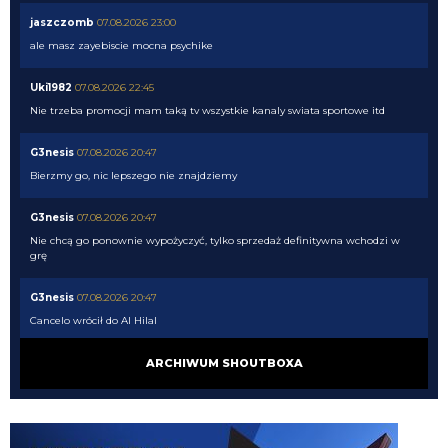
jaszczomb
07.08.2026 23:00
ale masz zayebiscie mocna psychike
Uki1982
07.08.2026 22:45
Nie trzeba promocji mam taką tv wszystkie kanaly swiata sportowe itd
G3nesis
07.08.2026 20:47
Bierzmy go, nic lepszego nie znajdziemy
G3nesis
07.08.2026 20:47
Nie chcą go ponownie wypożyczyć, tylko sprzedaż definitywna wchodzi w
grę
G3nesis
07.08.2026 20:47
Cancelo wrócił do Al Hilal
Nerazzurro90
07.08.2026 19:42
ARCHIWUM SHOUTBOXA
Botmon publicznie czci zmarlego bandyte piscitelliego brak slow obraz
nedzy i rozpaczy
G3nesis
07.08.2026 19:15