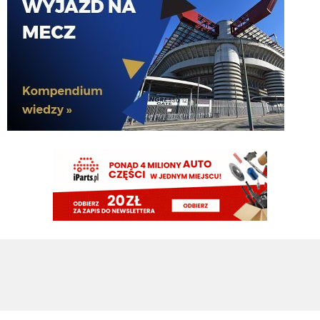
Jak tam Adriano, co słychać
G3nesis
07.08.2026 19:15
Hehe 😁
FENDI_SOSA
07.08.2026 18:56
Adriano ty already dead a nie forever he xd
FENDI_SOSA
07.08.2026 18:56
Oleeks ciśnij go he
Adriano_forever
07.08.2026 18:30
mnie też zbanował za danie reakcji haha na jego ostatnie stanowisko które
było ostatnie ostatnim ostatniejsze i najostatniejsze
Adriano_forever
07.08.2026 18:29
don korleone polskiej kibolki
Adriano_forever
07.08.2026 18:29
typ jest odklejony