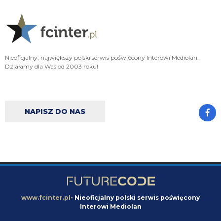
Oleeks
07.08.2026 18:28
Wiem, że on tutaj coś pisał, pewnie ma w zwyczaju też czytać i pompować
sobie ego na każdą wspominkę o nim xD Żałosny typek
Oleeks
07.08.2026 18:27
Nieoficjalny, największy polski serwis poświęcony Interowi Mediolan.
Ooo Bartman zjebus mnie zbanował za to, że nazwałem czczonego przez
Działamy dla Was od 2003 roku!
niego w poście wspominkowym faszola z Lazio - Fabrizio Piscittelego
Claudio
07.08.2026 17:11
https://www.elevensports.pl/pakiety
jakby ktoś myślał o zakupie to znowu
jest promocja
NAPISZ DO NAS
martins2000
07.08.2026 16:21
Lucumi ustalił z Juventusem 5-letni kontrakt wart 2,5 mln € rocznie.
Nottingham oferuje mu 3,5 mln, ale Kolumbijczyk preferuje Juventus.
Bologna póki co odrzuciła ofertę w wysokości 17 mln €. Juve chce się
dogadać na kwotę poniżej 25 mln. [Schira]
FENDI_SOSA
07.08.2026 16:14
capri sun
www.fcinter.pl
- Nieoficjalny polski serwis poświęcony
Interowi Mediolan
FENDI_SOSA
07.08.2026 16:14