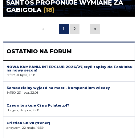
SANTOS PROPONUJE WYMIANĘ ZA
GABIGOLA
(18)
«
1
2
»
OSTATNIO NA FORUM
NOWA KAMPANIA INTERCLUB 2026/27,czyli zapisy do Fanklubu
na nowy sezon!
rafi27, 31 lipca, 11:18
Samodzielny wyjazd na mecz - kompendium wiedzy
SyR90, 23 lipca, 22:03
Czego brakuje Ci na FcInter.pl?
Borgen, 14 lipca, 16:18
Cristian Chivu (trener)
andyvdm, 22 maja, 16:59