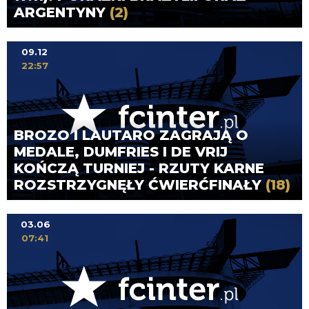
ARGENTYNY
(2)
09.12
22:57
BROZO I LAUTARO ZAGRAJĄ O
MEDALE, DUMFRIES I DE VRIJ
KOŃCZĄ TURNIEJ - RZUTY KARNE
ROZSTRZYGNĘŁY ĆWIERĆFINAŁY
(18)
03.06
07:41