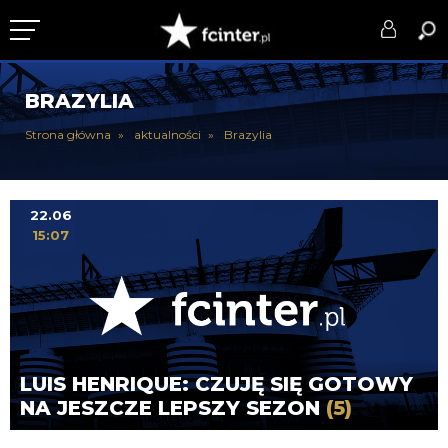
KLUB
BRAZYLIA
DRUŻYNA
Strona główna
aktualności
Brazylia
SERIE A
PUCHARY
22.06
15:07
DLA TIFOSICH
SERWIS
LUIS HENRIQUE: CZUJĘ SIĘ GOTOWY
NA JESZCZE LEPSZY SEZON
(5)