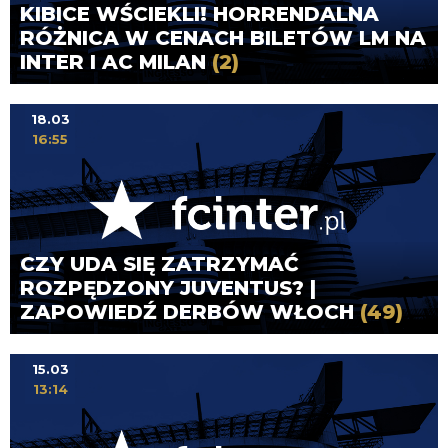
KIBICE WŚCIEKLI! HORRENDALNA
RÓŻNICA W CENACH BILETÓW LM NA
INTER I AC MILAN
(2)
18.03
16:55
CZY UDA SIĘ ZATRZYMAĆ
ROZPĘDZONY JUVENTUS? |
ZAPOWIEDŹ DERBÓW WŁOCH
(49)
15.03
13:14