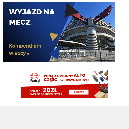
Kielben
10.08.2026 08:10
kolejny wynalazek z Ligue 1... dajcie spokój
Rebelde
10.08.2026 07:57
Patrzac na jego statystki, bardziej 2,5mln
Tifosinho
10.08.2026 07:54
Zgaduję, że wyceniany na 25mln euro
timon
10.08.2026 07:33
NOWE: #Inter prowadzi rozmowy z AJ Auxerre w sprawie 23-letniego
bocznego obrońcy, Lamine Sy. 🇫🇷
timon
10.08.2026 07:32
Maszyna losująca uległa awarii podobno, więc Ausilio wrócił do tego co
potrafi najlepiej
HB
09.08.2026 22:13
to Ci sie udalo VVujek
HB
09.08.2026 22:13