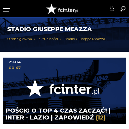
KLUB
STADIO GIUSEPPE MEAZZA
DRUŻYNA
Strona główna
aktualności
Stadio Giuseppe Meazza
SERIE A
PUCHARY
29.04
00:47
DLA TIFOSICH
SERWIS
POŚCIG O TOP 4 CZAS ZACZĄĆ! |
INTER - LAZIO | ZAPOWIEDŹ
(12)