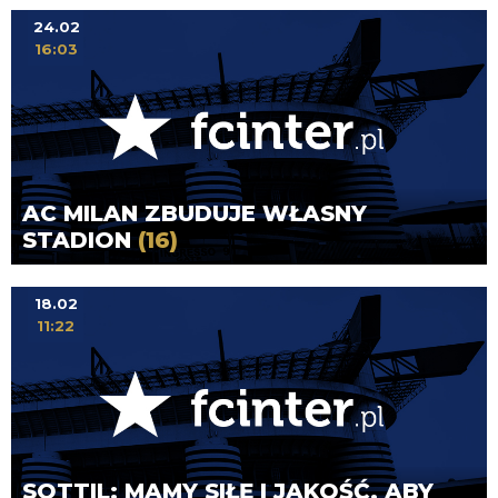
24.02
16:03
AC MILAN ZBUDUJE WŁASNY
STADION
(16)
18.02
11:22
SOTTIL: MAMY SIŁĘ I JAKOŚĆ, ABY