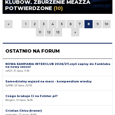
KLUBÓW. ZBURZENIE MEAZZA
POTWIERDZONE
(10)
«
1
2
3
4
5
6
7
8
9
10
11
12
13
»
OSTATNIO NA FORUM
NOWA KAMPANIA INTERCLUB 2026/27,czyli zapisy do Fanklubu
na nowy sezon!
rafi27, 31 lipca, 11:18
Samodzielny wyjazd na mecz - kompendium wiedzy
SyR90, 23 lipca, 22:03
Czego brakuje Ci na FcInter.pl?
Borgen, 14 lipca, 16:18
Cristian Chivu (trener)
andyvdm, 22 maja, 16:59