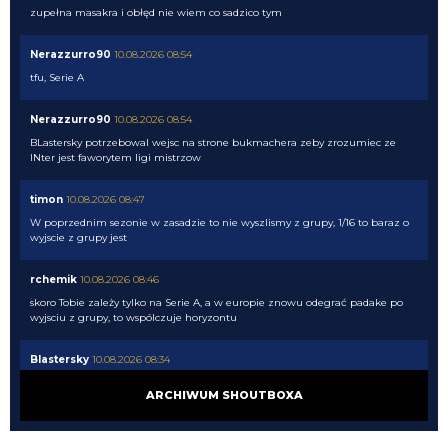
zupełna masakra i obłęd nie wiem co sadzico tym
Nerazzurro90
10.08.2026 08:54
tfu, Serie A
Nerazzurro90
10.08.2026 08:54
BLastersky potrzebowal wejsc na strone bukmachera zeby zrozumiec ze
INter jest faworytem ligi mistrzow
timon
10.08.2026 08:47
W poprzednim sezonie w zasadzie to nie wyszlismy z grupy, 1/16 to baraz o
wyjscie z grupy jest
rchemik
10.08.2026 08:46
skoro Tobie zależy tylko na Serie A, a w europie znowu odegrać padake po
wyjsciu z grupy, to wspólczuje horyzontu
Blastersky
10.08.2026 08:34
Nie wiem co wy tak panikujcie z tymi transferami. Wg bukmacherów
ARCHIWUM SHOUTBOXA
jesteśmy Zdecydowanym faworytem do wygrania ligi na ten moment mimo
tych "wspaniałych" transferów naszych rywali. Inter 1.9 Napoli 6 Juve 6.5
Milan 7.5...