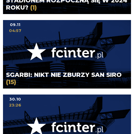
STADIONEM ROZPOCZNĄ SIĘ W 2024
ROKU?
(1)
09.11
04:57
SGARBI: NIKT NIE ZBURZY SAN SIRO
(15)
30.10
23:26