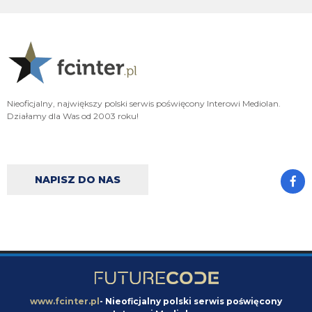
xD
VVujek
09.08.2026 22:05
Do Endra jak ktoś mówi uwierz w siebie , to on pyta czy może uwierzyć w
kogoś innego xd
VVujek
09.08.2026 22:02
Nieoficjalny, największy polski serwis poświęcony Interowi Mediolan.
Działamy dla Was od 2003 roku!
Jedyny człowiek który nie ma szacunku nawet sam do siebie
VVujek
09.08.2026 22:02
Endru wyzywający ludzi od kretynów itp to takie komiczne
NAPISZ DO NAS
VVujek
09.08.2026 22:00
Lepsze to niż błagać o powrót do grupy z której cię wyebali Xd
Nerazzurro90
09.08.2026 21:51
Miłośnik i wielbiciel wielkich murzynów sidibe singo pepe a teraz Norton
cuffy oto niejaki wujek, sodomitax zboczeniec
Endru
09.08.2026 21:31
www.fcinter.pl
- Nieoficjalny polski serwis poświęcony
I dalej chcą, a ty kretynie chciałes sidibe i pepe