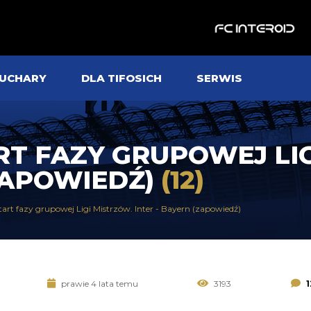
UCHARY
DLA TIFOSICH
SERWIS
T FAZY GRUPOWEJ LIG
(ZAPOWIEDŹ)
(12)
art fazy grupowej Ligi Mistrzów. Inter - Bayern (zapowiedź)
prawie 4 lata temu
3193
1