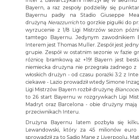
Inter z Bawarczykami mierzył się w siedmiu
Bayern, a raz zespoły podzieliły się punkt
Bayernu padły na Stadio Giuseppe Mea
drużyną
Nerazzurrich
to gorzkie pigułki do pr
wyrzucenie z 1/8 Ligi Mistrzów sezon póź
tamtego Bayernu. Jedynym zawodnikiem B
Interem jest Thomas Muller. Zespół jest jedny
grupie. Zespół w ostatnim sezonie w fazie 
różnicę bramkową aż +19! Bayern jest best
niemiecka drużyna nie przegrała żadnego z
włoskich drużyn - od czasu porażki 3:2 z Int
ciekawe - Lazio prowadził wtedy Simone Inzag
Ligi Mistrzów Bayern rozbił drużynę
Biancocel
to 26 start Bayernu w rozgrywkach Ligi Mis
Madryt oraz Barcelona - obie drużyny mają 
przeciwnikach Interu.
Drużyna Bayernu latem pozbyła się kilk
Lewandowski, który za 45 milionów euro z
sprowadził za to Sadio Mane z Liverpoolu, Ma