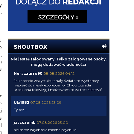
y
.
u
SHOUTBOX
o
,
Nie jesteś zalogowany. Tylko zalogowane osoby,
m
mogą dodawać wiadomości
e
Nerazzurro90
08.08.2026 04:12
Jak chcecie wszystkie kanały świata to wystarczy
napisać do niejakiego kotanio. Chłop posiada
kradziona telewizję i może wam to za free załatwić.
z
Uki1982
07.08.2026 23:09
e
Ty tez...
i
e
jaszczomb
07.08.2026 23:00
ł
ale masz zayebiscie mocna psychike
o