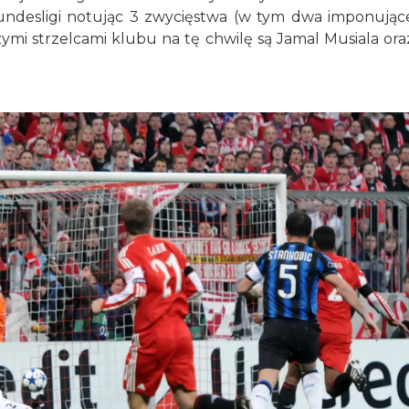
Bundesligi notując 3 zwycięstwa (w tym dwa imponując
szymi strzelcami klubu na tę chwilę są Jamal Musiala ora