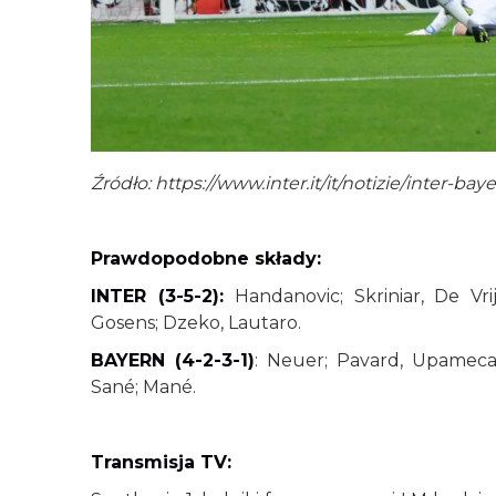
Źródło:
https://www.inter.it/it/notizie/inter-ba
Prawdopodobne składy:
INTER (3-5-2):
Handanovic; Skriniar, De Vri
Gosens; Dzeko, Lautaro.
BAYERN (4-2-3-1)
: Neuer; Pavard, Upamecan
Sané; Mané.
Transmisja TV: