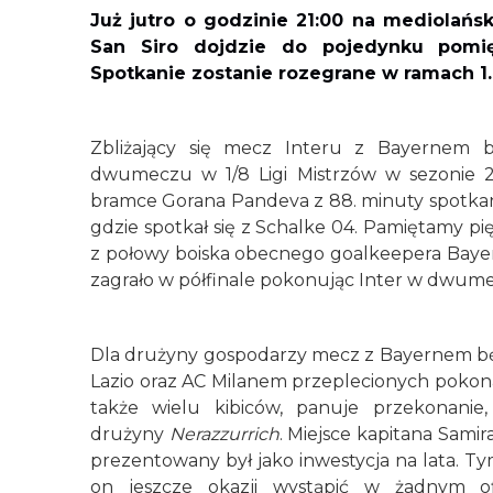
Już jutro o godzinie 21:00 na mediolańs
San Siro dojdzie do pojedynku pomi
Spotkanie zostanie rozegrane w ramach 1. 
Zbliżający się mecz Interu z Bayernem 
dwumeczu w 1/8 Ligi Mistrzów w sezonie 20
bramce Gorana Pandeva z 88. minuty spotkania
gdzie spotkał się z Schalke 04. Pamiętamy pi
z połowy boiska obecnego goalkeepera Bayer
zagrało w półfinale pokonując Inter w dwumec
Dla drużyny gospodarzy mecz z Bayernem bę
Lazio oraz AC Milanem przeplecionych pokon
także wielu kibiców, panuje przekonani
drużyny
Nerazzurrich
. Miejsce kapitana Sami
prezentowany był jako inwestycja na lata. Ty
on jeszcze okazji wystąpić w żadnym of