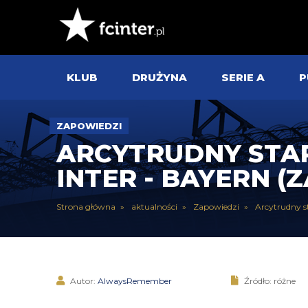
KLUB
DRUŻYNA
SERIE A
P
ZAPOWIEDZI
ARCYTRUDNY STAR
INTER - BAYERN 
Strona główna
aktualności
Zapowiedzi
Arcytrudny st
Autor:
AlwaysRemember
Źródło: różne