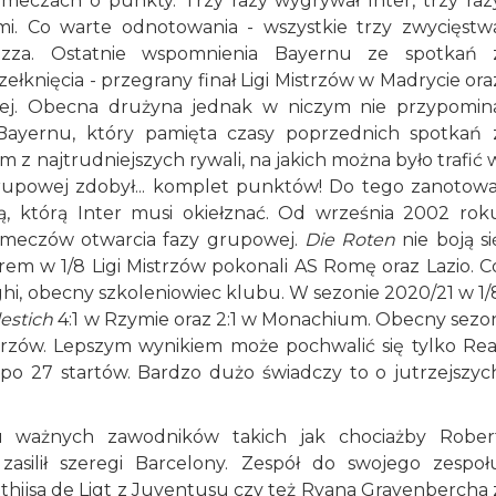
 meczach o punkty. Trzy razy wygrywał Inter, trzy raz
ami. Co warte odnotowania - wszystkie trzy zwycięstw
zza. Ostatnie wspomnienia Bayernu ze spotkań 
zełknięcia - przegrany finał Ligi Mistrzów w Madrycie ora
niej. Obecna drużyna jednak w niczym nie przypomin
ayernu, który pamięta czasy poprzednich spotkań 
m z najtrudniejszych rywali, na jakich można było trafić 
grupowej zdobył... komplet punktów! Do tego zanotowa
ią, którą Inter musi okiełznać. Od września 2002 rok
 meczów otwarcia fazy grupowej.
Die Roten
nie boją si
erem w 1/8 Ligi Mistrzów pokonali AS Romę oraz Lazio. C
hi, obecny szkoleniowiec klubu. W sezonie 2020/21 w 1/
estich
4:1 w Rzymie oraz 2:1 w Monachium. Obecny sezo
trzów. Lepszym wynikiem może pochwalić się tylko Rea
po 27 startów. Bardzo dużo świadczy to o jutrzejszyc
u ważnych zawodników takich jak chociażby Rober
asilił szeregi Barcelony. Zespół do swojego zespoł
tthijsa de Ligt z Juventusu czy też Ryana Gravenbercha 