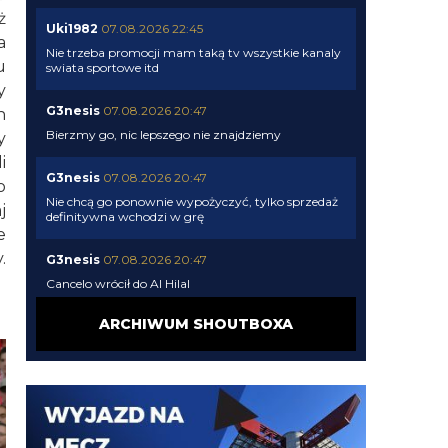
ż
Uki1982
07.08.2026 22:45
a
Nie trzeba promocji mam taką tv wszystkie kanaly
u
swiata sportowe itd
y
G3nesis
07.08.2026 20:47
h
Bierzmy go, nic lepszego nie znajdziemy
y
i
G3nesis
07.08.2026 20:47
o
Nie chcą go ponownie wypożyczyć, tylko sprzedaż
j
definitywna wchodzi w grę
e
.
G3nesis
07.08.2026 20:47
Cancelo wrócił do Al Hilal
ARCHIWUM SHOUTBOXA
Nerazzurro90
07.08.2026 19:42
Botmon publicznie czci zmarlego bandyte
piscitelliego brak slow obraz nedzy i rozpaczy
G3nesis
07.08.2026 19:15
Jak tam Adriano, co słychać