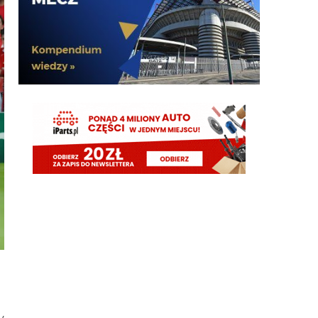
G3nesis
07.08.2026 19:15
Hehe 😁
FENDI_SOSA
07.08.2026 18:56
Adriano ty already dead a nie forever he xd
FENDI_SOSA
07.08.2026 18:56
Oleeks ciśnij go he
Adriano_forever
07.08.2026 18:30
mnie też zbanował za danie reakcji haha na jego
ostatnie stanowisko które było ostatnie ostatnim
ostatniejsze i najostatniejsze
Adriano_forever
07.08.2026 18:29
don korleone polskiej kibolki
Adriano_forever
07.08.2026 18:29
typ jest odklejony