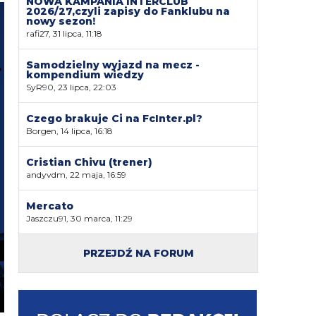
NOWA KAMPANIA INTERCLUB
2026/27,czyli zapisy do Fanklubu na
nowy sezon!
rafi27, 31 lipca, 11:18
Samodzielny wyjazd na mecz -
kompendium wiedzy
SyR90, 23 lipca, 22:03
Czego brakuje Ci na FcInter.pl?
Borgen, 14 lipca, 16:18
Cristian Chivu (trener)
andyvdm, 22 maja, 16:59
Mercato
Jaszczu91, 30 marca, 11:29
PRZEJDŹ NA FORUM