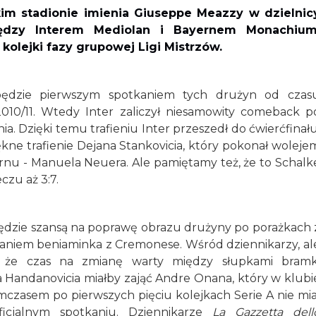
kim stadionie imienia Giuseppe Meazzy w dzielnic
ędzy Interem Mediolan i Bayernem Monachium
kolejki fazy grupowej Ligi Mistrzów.
będzie pierwszym spotkaniem tych drużyn od czas
10/11. Wtedy Inter zaliczył niesamowity comeback p
. Dzięki temu trafieniu Inter przeszedł do ćwierćfinału
ękne trafienie Dejana Stankovicia, który pokonał woleje
nu - Manuela Neuera. Ale pamiętamy też, że to Schalk
zu aż 3:7.
dzie szansą na poprawę obrazu drużyny po porażkach 
aniem beniaminka z Cremonese. Wśród dziennikarzy, al
e, że czas na zmianę warty między słupkami bramk
ra Handanovicia miałby zająć Andre Onana, który w klubi
mczasem po pierwszych pięciu kolejkach Serie A nie mia
icjalnym spotkaniu. Dziennikarze
La Gazzetta dell