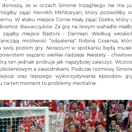
e donoszą, że w oczach Simone Inzaghiego nie ma ju
 mógłby zająć Henrikh Mkhitaryan, który pozwoliłby n
ernu. W ataku miejsce Correi miały zająć Dżeko, który 
ć bramce
Bawarczyków
. Za grę na lewym wahadle miałb
zająłby miejsce Bastoni - Darmian. Według włoskic
aniczają możliwość "odpalenia" Robina Gosensa, któr
a swój poziom gry.
Nerazzurri
w spotkaniu będą musiel
powrotem wiązano wielkie nadzieje. Niestety - chwilow
órą ten jednak próbuje jak najszybciej zaleczyć. Wczora
 szkoleniowym a zawodnikami. Podczas rozmowy Simon
ejścia oraz lepszego wykorzystywania epizodów gry
u na ten moment to problemy mentalne.