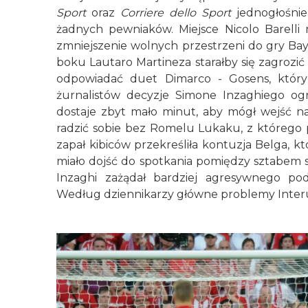
Sport
oraz
Corriere dello Sport
jednogłośni
żadnych pewniaków. Miejsce Nicolo Barelli
zmniejszenie wolnych przestrzeni do gry Bay
boku Lautaro Martineza starałby się zagrozi
odpowiadać duet Dimarco - Gosens, który 
żurnalistów decyzje Simone Inzaghiego ogr
dostaje zbyt mało minut, aby mógł wejść n
radzić sobie bez Romelu Lukaku, z którego 
zapał kibiców przekreśliła kontuzja Belga, kt
miało dojść do spotkania pomiędzy sztabem
Inzaghi zażądał bardziej agresywnego pod
Według dziennikarzy główne problemy Inter