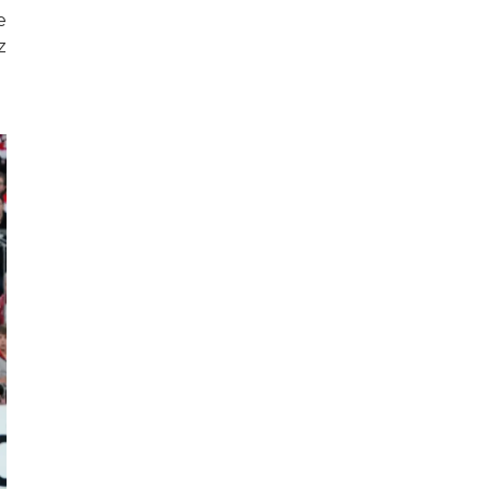
capri sun
e
z