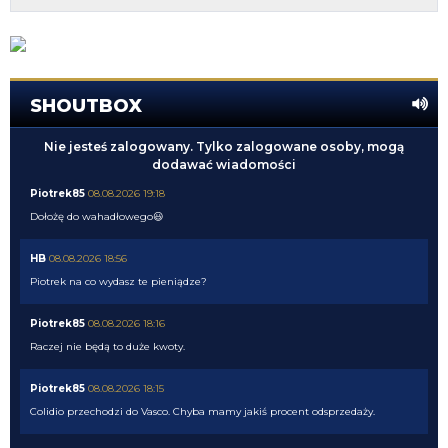
SHOUTBOX
Nie jesteś zalogowany. Tylko zalogowane osoby, mogą
dodawać wiadomości
Piotrek85
08.08.2026 19:18
Dołożę do wahadłowego😃
HB
08.08.2026 18:56
Piotrek na co wydasz te pieniądze?
Piotrek85
08.08.2026 18:16
Raczej nie będą to duże kwoty.
Piotrek85
08.08.2026 18:15
Colidio przechodzi do Vasco. Chyba mamy jakiś procent odsprzedaży.