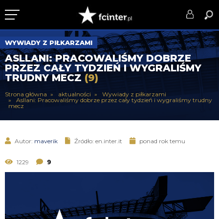
KLUB
WYWIADY Z PIŁKARZAMI
ASLLANI: PRACOWALIŚMY DOBRZE
DRUŻYNA
PRZEZ CAŁY TYDZIEŃ I WYGRALIŚMY
TRUDNY MECZ
(9)
SERIE A
Strona główna
aktualności
Wywiady z piłkarzami
Asllani: Pracowaliśmy dobrze przez cały tydzień i wygraliśmy trudny
PUCHARY
mecz
DLA TIFOSICH
Autor:
maverik
Źródło: en.inter.it
ponad rok temu
SERWIS
1229
9