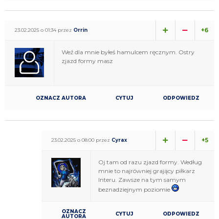
+6
23.02.2025 o 01:34 przez
Orrin
Weź dla mnie byłeś hamulcem ręcznym. Ostry
zjazd formy masz
OZNACZ AUTORA
CYTUJ
ODPOWIEDZ
+5
23.02.2025 o 08:00 przez
Cyrax
Oj tam od razu zjazd formy. Według
mnie to najrówniej grający piłkarz
Interu. Zawsze na tym samym
beznadziejnym poziomie
OZNACZ
CYTUJ
ODPOWIEDZ
AUTORA