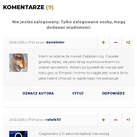
KOMENTARZE
(9)
Nie jesteś zalogowany. Tylko zalogowane osoby, mogą
dodawać wiadomości
+2
23.02.2025 o 17:52 przez
danielinter
Mam wrażenie że nawet Fabbian czy Casadei
graliby lepiej, ale jako że są wychowankami to
zostali sprzedani. Asllani przyszedł do nas po pół
roku gry w Empoli i mimo to ciągle jest wiara że to
jakis talent chociaż w ogóle tego nie pokazuje
OZNACZ AUTORA
CYTUJ
ODPOWIEDZ
+1
23.02.2025 o 17:01 przez
rafalik93
Gagliardini 2.0 pewnie będzie nas swoją