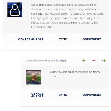
Strasznie słaby. Nie nadaje się na pozycję nr 6.
Jeszcze czasem się zastanawiam czy na ósemce
nie radził bym sobie lepiej. Te jego granie w na boki
i do tyłu jest irytujące. Jak nie wie, że taką grą nic
nie zyska, to nic go nie powinno ratować tylko
transfer w lato.
OZNACZ AUTORA
CYTUJ
ODPOWIEDZ
+6
23.02.2025 o 10:43 przez
lord-gs
Gdzie by nie grał to nie jest poziom
Interu
OZNACZ
CYTUJ
ODPOWIEDZ
AUTORA