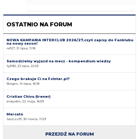
OSTATNIO NA FORUM
NOWA KAMPANIA INTERCLUB 2026/27,czyli zapisy do Fanklubu
na nowy sezon!
rafi27, 31 lipca, 11:18
Samodzielny wyjazd na mecz - kompendium wiedzy
SyR90, 23 lipca, 22:03
Czego brakuje Ci na FcInter.pl?
Borgen, 14 lipca, 16:18
Cristian Chivu (trener)
andyvdm, 22 maja, 16:59
Mercato
Jaszczu91, 30 marca, 11:29
PRZEJDŹ NA FORUM