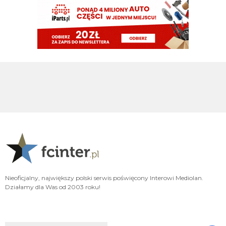
Rebelde
08.08.2026 15:48
Mnie bardziej cieszy ich gra, słabo ten Milan wygląda
Tifosinho
08.08.2026 15:29
Nie cieszy przepaść pomiędzy PL a Serie A
martins2000
08.08.2026 15:26
cieszy wynik Milanu...
FENDI_SOSA
08.08.2026 15:05
he
Nerazzurro90
08.08.2026 15:04
a ty nad czym pracujesz tukory aktualnie
FENDI_SOSA
08.08.2026 15:03
Nieoficjalny, największy polski serwis poświęcony Interowi Mediolan.
tyle ze musi popracowac w defensywie bardziej
Działamy dla Was od 2003 roku!
FENDI_SOSA
08.08.2026 15:03
jego przeciwienistwo.