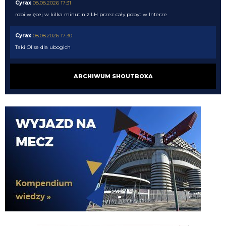
Cyrax
08.08.2026 17:31
robi więcej w kilka minut niż LH przez cały pobyt w Interze
Cyrax
08.08.2026 17:30
Taki Olise dla ubogich
Orzeu
08.08.2026 17:29
ARCHIWUM SHOUTBOXA
Diouf naprawdę tak dobrze wygląda na wahadle?
Orzeu
08.08.2026 17:29
i jak tam ten meczyk dzisiaj wyglądał?
Cyrax
08.08.2026 16:38
Zmienili taktykę. Już nawet się nie dogadują
Chuchu
08.08.2026 16:36
Z kim się Inter dziś dogadał?
Tifosinho
08.08.2026 16:02
0 celnych strzałów robi wrażenie