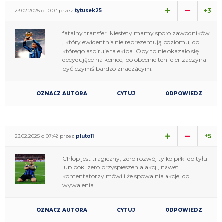
+3
23.02.2025 o 10:07 przez
tytusek25
fatalny transfer. Niestety mamy sporo zawodników
, który ewidentnie nie reprezentują poziomu, do
którego aspiruje ta ekipa. Oby to nie okazało się
decydujące na koniec, bo obecnie ten feler zaczyna
być czymś bardzo znaczącym.
OZNACZ AUTORA
CYTUJ
ODPOWIEDZ
+5
23.02.2025 o 07:42 przez
pluto11
Chłop jest tragiczny, zero rozwój tylko piłki do tyłu
lub boki zero przyspieszenia akcji, nawet
komentatorzy mówili że spowalnia akcje, do
wywalenia
OZNACZ AUTORA
CYTUJ
ODPOWIEDZ