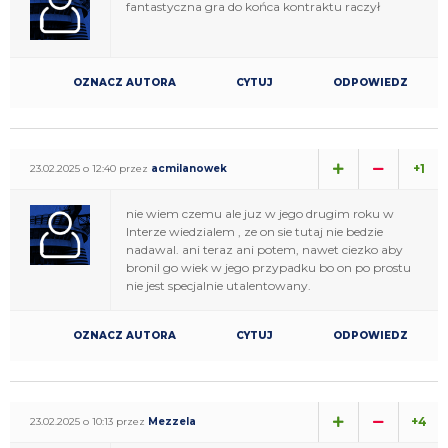
fantastyczna gra do końca kontraktu raczył
OZNACZ AUTORA
CYTUJ
ODPOWIEDZ
+1
23.02.2025 o 12:40 przez
acmilanowek
nie wiem czemu ale juz w jego drugim roku w
Interze wiedzialem , ze on sie tutaj nie bedzie
nadawal. ani teraz ani potem, nawet ciezko aby
bronil go wiek w jego przypadku bo on po prostu
nie jest specjalnie utalentowany.
OZNACZ AUTORA
CYTUJ
ODPOWIEDZ
+4
23.02.2025 o 10:13 przez
Mezzela