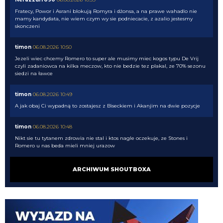
Fratecy, Powor i Asrani blokują Romyra i dżonsa, a na prawe wahadlo nie
mamy kandydata, nie wiem czym wy sie podniecacie, z azalio jestesmy
skonczeni
timon
06.08.2026 10:50
Jezeli wiec chcemy Romero to super ale musimy miec kogos typu De Vrij
czyli zadaniowca na kilka meczow, kto nie bedzie tez plakal, ze 70% sezonu
siedzi na ławce
timon
06.08.2026 10:49
A jak obaj Ci wypadną to zostajesz z Biseckiem i Akanjim na dwie pozycje
timon
06.08.2026 10:48
Nikt sie tu tytanem zdrowia nie stal i ktos nagle oczekuje, ze Stones i
Romero u nas beda mieli mniej urazow
timon
06.08.2026 10:47
ARCHIWUM SHOUTBOXA
Correa, Calhanoglu, Thuram, Dumfries
timon
06.08.2026 10:47
Myslisz, ze gdzie indziej nie wiedzą? Liczba kontuzji u pilkarzy nie maleje
gdy do nas przychodza, po prostu nie sciagamy szklanek