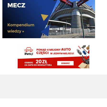
martins2000
06.08.2026 10:21
Wygląda na to, że Barcelona wyprzedziła Real Madryt w staraniach o transfer
Rodriego. [@alex_crook & @JacobsBen]
Cny
06.08.2026 09:35
wątpię by wahadłowy był uzależniony od transferu Romero
Cny
06.08.2026 09:34
skoro chcą Romero, wahadłowego i jonesa, warunkami ich przyjścia są
najpewniej odejścia pavarda czy Fratta to znaczy że finansowo im się spina
Cny
06.08.2026 09:33
już LH grał na prawym wahadle na tej zasadzie.
Cny
06.08.2026 09:32
więcej przecietniactwa w drużynie w postaci moliny i lucumiego nic nie da
Cny
06.08.2026 09:32
sprytnie o tym zapomniałeś