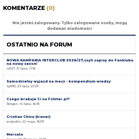
KOMENTARZE
(0)
Nie jesteś zalogowany. Tylko zalogowane osoby, mogą
dodawać wiadomości
OSTATNIO NA FORUM
NOWA KAMPANIA INTERCLUB 2026/27,czyli zapisy do Fanklubu
na nowy sezon!
rafi27, 31 lipca, 11:18
Samodzielny wyjazd na mecz - kompendium wiedzy
SyR90, 23 lipca, 22:03
Czego brakuje Ci na FcInter.pl?
Borgen, 14 lipca, 16:18
Cristian Chivu (trener)
andyvdm, 22 maja, 16:59
Mercato