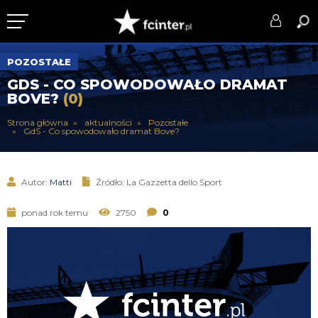
KLUB
POZOSTAŁE
GDS - CO SPOWODOWAŁO DRAMAT
DRUŻYNA
BOVE?
(0)
SERIE A
Strona główna
aktualności
Pozostałe
GdS - Co spowodowało dramat Bove?
PUCHARY
DLA TIFOSICH
Autor:
Matti
Źródło: La Gazzetta dello Sport
SERWIS
ponad rok temu
2750
0