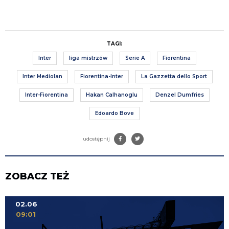
TAGI:
Inter
liga mistrzów
Serie A
Fiorentina
Inter Mediolan
Fiorentina-Inter
La Gazzetta dello Sport
Inter-Fiorentina
Hakan Calhanoglu
Denzel Dumfries
Edoardo Bove
udostępnij
ZOBACZ TEŻ
02.06
09:01