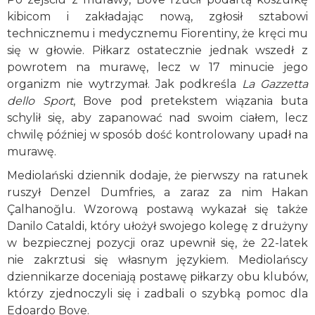
kibicom i zakładając nową, zgłosił sztabowi
technicznemu i medycznemu Fiorentiny, że kręci mu
się w głowie. Piłkarz ostatecznie jednak wszedł z
powrotem na murawę, lecz w 17 minucie jego
organizm nie wytrzymał. Jak podkreśla
La Gazzetta
dello Sport
, Bove pod pretekstem wiązania buta
schylił się, aby zapanować nad swoim ciałem, lecz
chwilę później w sposób dość kontrolowany upadł na
murawę.
Mediolański dziennik dodaje, że pierwszy na ratunek
ruszył Denzel Dumfries, a zaraz za nim Hakan
Çalhanoğlu. Wzorową postawą wykazał się także
Danilo Cataldi, który ułożył swojego kolegę z drużyny
w bezpiecznej pozycji oraz upewnił się, że 22-latek
nie zakrztusi się własnym językiem. Mediolańscy
dziennikarze doceniają postawę piłkarzy obu klubów,
którzy zjednoczyli się i zadbali o szybką pomoc dla
Edoardo Bove.