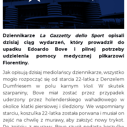
Dziennikarze
La Gazzetty dello Sport
opisali
dzisiaj ciąg wydarzeń, który prowadził do
upadku Edoardo Bove i pilnej potrzeby
udzielenia pomocy medycznej piłkarzowi
Fiorentiny.
Jak opisują dzisiaj mediolańscy dziennikarze, wszystko
mogło rozpocząć się od starcia 22-latka z Denzelem
Dumfriesem w polu karnym
Violi
. W skutek
szarpaniny, Bove miał zostać przez przypadek
uderzony przez holenderskiego wahadłowego w
okolice klatki piersiowej i śledziony. We wspomniany
starciu, koszulka 22-latka została porwana i musiał on
zejść na chwilę z murawy, aby założyć nowy trykot.
Po zejściu z murawy, Bove rzucił podartą koszulkę