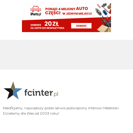
Gorzej jak pójdą po Jonesa, a wahadło zostawią LH/Diouf
Claudio
09.08.2026 14:28
Curtis Jones nie został nawet powołany na mecz Liverpoolu z Monaco.
Nerazzurro90
09.08.2026 13:58
trzeba bylo brac tego romero i miec kozacka defensywe a teraz beda sie
pierqqdolic z wahadlem na ktorego nie maja kandydata
Nerazzurro90
09.08.2026 13:56
brookfield*
Nerazzurro90
09.08.2026 13:54
czy tam bookfield chquj wie co to za jedni
Nerazzurro90
09.08.2026 13:54
Nieoficjalny, największy polski serwis poświęcony Interowi Mediolan.
a jak będzie to jedno wielkie gówno tyle jest warte całe to ołktri
Działamy dla Was od 2003 roku!
Nerazzurro90
09.08.2026 13:54
obudz sie stary, nic z tego nie bedzie, to koniec