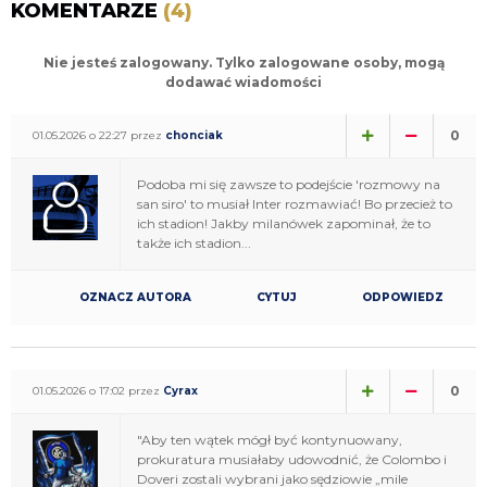
KOMENTARZE
(4)
Nie jesteś zalogowany. Tylko zalogowane osoby, mogą
dodawać wiadomości
0
01.05.2026 o 22:27 przez
chonciak
Podoba mi się zawsze to podejście 'rozmowy na
san siro' to musiał Inter rozmawiać! Bo przecież to
ich stadion! Jakby milanówek zapominał, że to
także ich stadion...
OZNACZ AUTORA
CYTUJ
ODPOWIEDZ
0
01.05.2026 o 17:02 przez
Cyrax
"Aby ten wątek mógł być kontynuowany,
prokuratura musiałaby udowodnić, że Colombo i
Doveri zostali wybrani jako sędziowie „mile