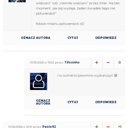
widziani” lub „niemile widziani” przez Inter. Na ten
moment, jak się wydaje, żaden świadek tego nie
potwierdził."
Kibice milanu potwierdzili xD
OZNACZ AUTORA
CYTUJ
ODPOWIEDZ
0
01.05.2026 o 19:22 przez
Tifosinho
I w sumie to powinno wystarczyć 😁
OZNACZ
CYTUJ
ODPOWIEDZ
AUTORA
+1
01.05.2026 o 10:41 przez
Paolo92