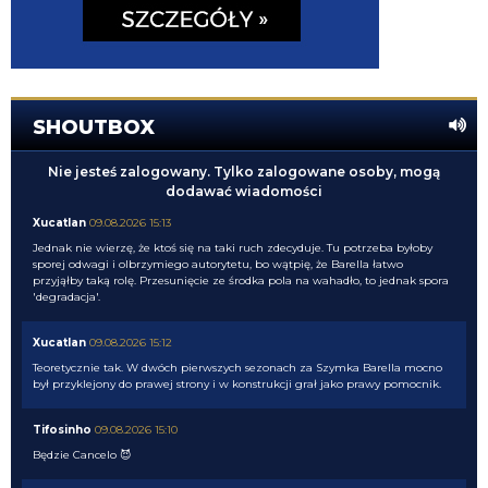
SHOUTBOX
Nie jesteś zalogowany. Tylko zalogowane osoby, mogą
dodawać wiadomości
Xucatlan
09.08.2026 15:13
Jednak nie wierzę, że ktoś się na taki ruch zdecyduje. Tu potrzeba byłoby
sporej odwagi i olbrzymiego autorytetu, bo wątpię, że Barella łatwo
przyjąłby taką rolę. Przesunięcie ze środka pola na wahadło, to jednak spora
'degradacja'.
Xucatlan
09.08.2026 15:12
Teoretycznie tak. W dwóch pierwszych sezonach za Szymka Barella mocno
był przyklejony do prawej strony i w konstrukcji grał jako prawy pomocnik.
Tifosinho
09.08.2026 15:10
Będzie Cancelo 😈