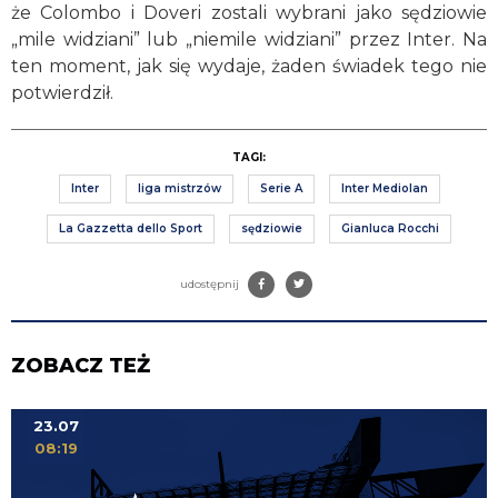
że Colombo i Doveri zostali wybrani jako sędziowie
„mile widziani” lub „niemile widziani” przez Inter. Na
ten moment, jak się wydaje, żaden świadek tego nie
potwierdził.
TAGI:
Inter
liga mistrzów
Serie A
Inter Mediolan
La Gazzetta dello Sport
sędziowie
Gianluca Rocchi
udostępnij
ZOBACZ TEŻ
23.07
08:19