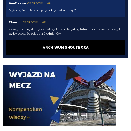
AveCaesar
09.08.2026 14:48
Myślicie, że z Barelli byłby dobry wahadłowy ?
Claudio
09.08.2026 14:46
zalezy z ktorej strony sie patrzy. Bo z kolei jakby Inter zrobił takie transfery to
byłby płacz, że ściągają średniaków
Piotrek85
09.08.2026 14:40
ARCHIWUM SHOUTBOXA
Doszedł Castro , Molina i ten Koulierakis z Wolfsburga
Piotrek85
09.08.2026 14:39
Wykupili Malena, zostaje raczej Kone i Ndicka
Piotrek85
09.08.2026 14:39
Najlepsze transfery na tą chwilę chyba zrobiła Roma. Gasperini ogarnia
temat. Pierwszy sezon i już powrót do LM
AveCaesar
09.08.2026 14:31
Przecież żadne DS nie wykłada swojej kasy.
AveCaesar
09.08.2026 14:30