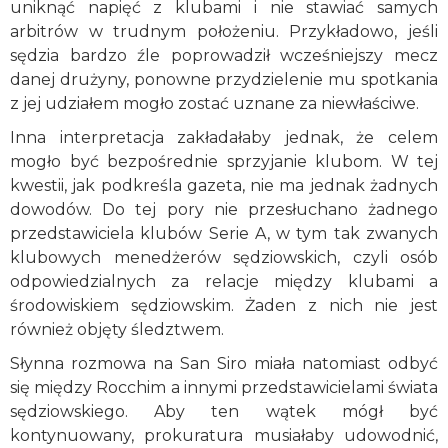
uniknąć napięć z klubami i nie stawiać samych
arbitrów w trudnym położeniu. Przykładowo, jeśli
sędzia bardzo źle poprowadził wcześniejszy mecz
danej drużyny, ponowne przydzielenie mu spotkania
z jej udziałem mogło zostać uznane za niewłaściwe.
Inna interpretacja zakładałaby jednak, że celem
mogło być bezpośrednie sprzyjanie klubom. W tej
kwestii, jak podkreśla gazeta, nie ma jednak żadnych
dowodów. Do tej pory nie przesłuchano żadnego
przedstawiciela klubów Serie A, w tym tak zwanych
klubowych menedżerów sędziowskich, czyli osób
odpowiedzialnych za relacje między klubami a
środowiskiem sędziowskim. Żaden z nich nie jest
również objęty śledztwem.
Słynna rozmowa na San Siro miała natomiast odbyć
się między Rocchim a innymi przedstawicielami świata
sędziowskiego. Aby ten wątek mógł być
kontynuowany, prokuratura musiałaby udowodnić,