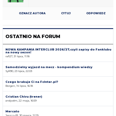
OZNACZ AUTORA
CYTUJ
ODPOWIEDZ
OSTATNIO NA FORUM
NOWA KAMPANIA INTERCLUB 2026/27,czyli zapisy do Fanklubu
na nowy sezon!
rafi27, 31 lipca, 11:18
Samodzielny wyjazd na mecz - kompendium wiedzy
SyR90, 23 lipca, 22:03
Czego brakuje Ci na FcInter.pl?
Borgen, 14 lipca, 16:18
Cristian Chivu (trener)
andyvdm, 22 maja, 16:59
Mercato
Jaszczu91, 30 marca, 11:29