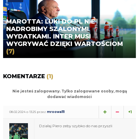
MAROTTA: LUKI DO PL NIE
NADROBIMY SZALONYMI
WYDATKAMI. INTER MUSI
WYGRYWAĆ DZIĘKI WARTOŚCIOM
(7)
KOMENTARZE
(1)
Nie jesteś zalogowany. Tylko zalogowane osoby, mogą
dodawać wiadomości
+1
08.02.2024 o 13:25 przez
mroowa111
Działaj Piero zeby szybko do nas przyszli