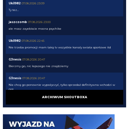
Uki1982
07.08.2026 23:09
Ty tez...
jaszczomb
07.08.2026 23:00
ale masz zayebiscie mocna psychike
Uki1982
07.08.2026 22:45
Nie trzeba promocji mam taką tv wszystkie kanaly swiata sportowe itd
G3nesis
07.08.2026 20:47
Bierzmy go, nic lepszego nie znajdziemy
G3nesis
07.08.2026 20:47
Nie chcą go ponownie wypożyczyć, tylko sprzedaż definitywna wchodzi w
grę
ARCHIWUM SHOUTBOXA
G3nesis
07.08.2026 20:47
Cancelo wrócił do Al Hilal
Nerazzurro90
07.08.2026 19:42
Botmon publicznie czci zmarlego bandyte piscitelliego brak slow obraz