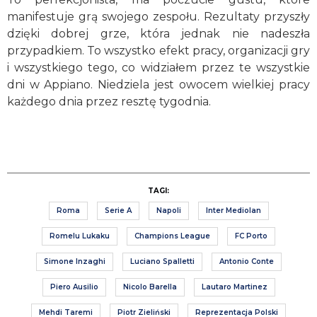
manifestuje grą swojego zespołu. Rezultaty przyszły
dzięki dobrej grze, która jednak nie nadeszła
przypadkiem. To wszystko efekt pracy, organizacji gry
i wszystkiego tego, co widziałem przez te wszystkie
dni w Appiano. Niedziela jest owocem wielkiej pracy
każdego dnia przez resztę tygodnia.
TAGI:
Roma
Serie A
Napoli
Inter Mediolan
Romelu Lukaku
Champions League
FC Porto
Simone Inzaghi
Luciano Spalletti
Antonio Conte
Piero Ausilio
Nicolo Barella
Lautaro Martinez
Mehdi Taremi
Piotr Zieliński
Reprezentacja Polski