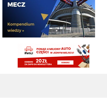
nedzy i rozpaczy
G3nesis
07.08.2026 19:15
Jak tam Adriano, co słychać
G3nesis
07.08.2026 19:15
Hehe 😁
FENDI_SOSA
07.08.2026 18:56
Adriano ty already dead a nie forever he xd
FENDI_SOSA
07.08.2026 18:56
Oleeks ciśnij go he
Adriano_forever
07.08.2026 18:30
mnie też zbanował za danie reakcji haha na jego ostatnie stanowisko które
było ostatnie ostatnim ostatniejsze i najostatniejsze
Adriano_forever
07.08.2026 18:29
don korleone polskiej kibolki