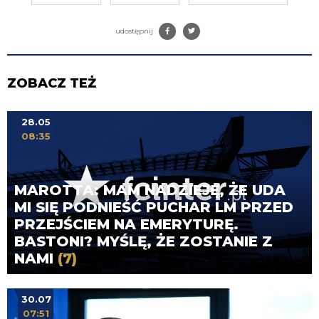
udostępnij
ZOBACZ TEŻ
28.05
08:35
MAROTTA: MAM NADZIEJĘ, ŻE UDA
MI SIĘ PODNIEŚĆ PUCHAR LM PRZED
PRZEJŚCIEM NA EMERYTURĘ.
BASTONI? MYŚLĘ, ŻE ZOSTANIE Z
NAMI
(7)
30.07
07:51