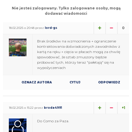
Nie jesteś zalogowany. Tylko zalogowane osoby, mogą
dodawać wiadomości
0
18.02.2025 o 20:48 przez
lord-gs
Brak środków na wzmocnienia + ograniczenie
kontraktowania doświadczonych zawodników z
kartą na ręku + cięcia w płacach mogą za chwilę
spowodować, że sztab zmuszony będzie
próbować tych, którzy teraz "pałetają" się na
wypożyczeniach
OZNACZ AUTORA
CYTUJ
ODPOWIEDZ
+1
18.02.2025 o 15:22 przez
broda4991
Do Como za Paza.