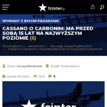
KLUB
WYWIADY Z BYŁYMI PIŁKARZAMI
CASSANO O CARBONIM: MA PRZED
DRUŻYNA
SOBĄ 15 LAT NA NAJWYŻSZYM
POZIOMIE
(5)
SERIE A
Strona główna
aktualności
Wywiady z byłymi piłkarzami
Cassano o Carbonim: Ma przed sobą 15 lat na najwyższym poziomie
PUCHARY
DLA TIFOSICH
Autor:
AlwaysRemember
Źródło: fcinternews.it
SERWIS
ponad rok temu
1201
5