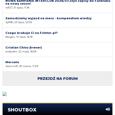
NOWA KAMPANIA INTERCLUB 2026/27,czyli zapisy do Fanklubu
na nowy sezon!
rafi27, 31 lipca, 11:18
Samodzielny wyjazd na mecz - kompendium wiedzy
SyR90, 23 lipca, 22:03
Czego brakuje Ci na FcInter.pl?
Borgen, 14 lipca, 16:18
Cristian Chivu (trener)
andyvdm, 22 maja, 16:59
Mercato
Jaszczu91, 30 marca, 11:29
PRZEJDŹ NA FORUM
SHOUTBOX