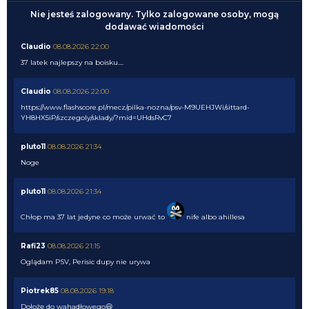
Nie jesteś zalogowany. Tylko zalogowane osoby, mogą
dodawać wiadomości
Claudio
08.08.2026 22:00
37 latek najlepszy na boisku....
Claudio
08.08.2026 22:00
https://www.flashscore.pl/mecz/pilka-nozna/psv-M9UEHJWi/sittard-
YH8HX5iP/szczegoly/sklady/?mid=UHdsRvC7
pluto11
08.08.2026 21:34
Noge
pluto11
08.08.2026 21:34
Chłop ma 37 lat jedyne co może urwać to
nife albo ahillesa
Rafi23
08.08.2026 21:15
Oglądam PSV, Perisic dupy nie urywa
Piotrek85
08.08.2026 19:18
Dołożę do wahadłowego😃