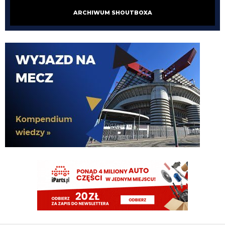
ARCHIWUM SHOUTBOXA
HB
08.08.2026 18:56
Piotrek na co wydasz te pieniądze?
Piotrek85
08.08.2026 18:16
Raczej nie będą to duże kwoty.
Piotrek85
08.08.2026 18:15
Colidio przechodzi do Vasco. Chyba mamy jakiś procent odsprzedaży.
Cyrax
08.08.2026 17:31
robi więcej w kilka minut niż LH przez cały pobyt w Interze
Cyrax
08.08.2026 17:30
Taki Olise dla ubogich
Orzeu
08.08.2026 17:29
Diouf naprawdę tak dobrze wygląda na wahadle?
Orzeu
08.08.2026 17:29