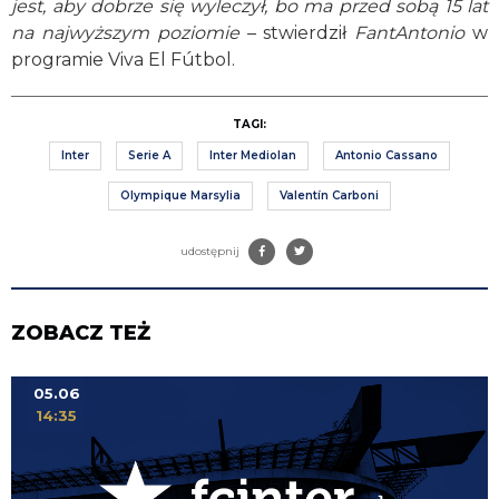
jest, aby dobrze się wyleczył, bo ma przed sobą 15 lat
na najwyższym poziomie
– stwierdził
FantAntonio
w
programie Viva El Fútbol.
TAGI:
Inter
Serie A
Inter Mediolan
Antonio Cassano
Olympique Marsylia
Valentín Carboni
udostępnij
ZOBACZ TEŻ
05.06
14:35