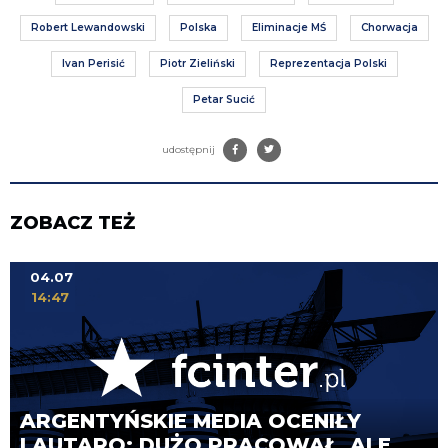
Robert Lewandowski
Polska
Eliminacje MŚ
Chorwacja
Ivan Perisić
Piotr Zieliński
Reprezentacja Polski
Petar Sucić
udostępnij
ZOBACZ TEŻ
04.07
14:47
ARGENTYŃSKIE MEDIA OCENIŁY
LAUTARO: DUŻO PRACOWAŁ, ALE