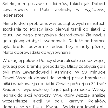
Selekcjoner postawił na liderów, takich jak Robert
Lewandowski i Piotr Zieliński, w wyjściowej
jedenastce.
Mimo lekkich problemów w początkowych minutach
spotkania to Polacy jako pierwsi trafili do siatki. Z
rzutu wolnego precyzyjnie dośrodkował Zieliński, a
gola głową zdobył Lewandowski. Radość po bramce
była krótka, bowiem zaledwie trzy minuty później
Malta doprowadziła do wyrównania.
W drugiej połowie Polacy stwarzali sobie coraz więcej
sytuacji pod bramką gospodarzy. Bliscy zdobycia gola
byli m.in Lewandowski i Kamiński. W 59. minucie
Paweł Wszołek dopadł do odbitej przez bramkarza
piłki i wpakował ją do siatki. Chwilę później na 3:1 trafił
Świderski i wydawało się, że już jest po meczu. Wtedy
jednak do akcji wkroczył VAR, który wszczął analizę
wcześniejszej akcji w polu karnym Polaków,
dopatrując się faulu Kiwiora. Sędzia anulował gola