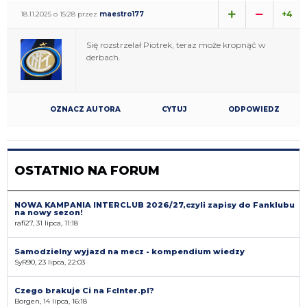
+4
18.11.2025 o 15:28 przez
maestro177
Się rozstrzelał Piotrek, teraz może kropnąć w
derbach.
OZNACZ AUTORA
CYTUJ
ODPOWIEDZ
OSTATNIO NA FORUM
NOWA KAMPANIA INTERCLUB 2026/27,czyli zapisy do Fanklubu
na nowy sezon!
rafi27, 31 lipca, 11:18
Samodzielny wyjazd na mecz - kompendium wiedzy
SyR90, 23 lipca, 22:03
Czego brakuje Ci na FcInter.pl?
Borgen, 14 lipca, 16:18