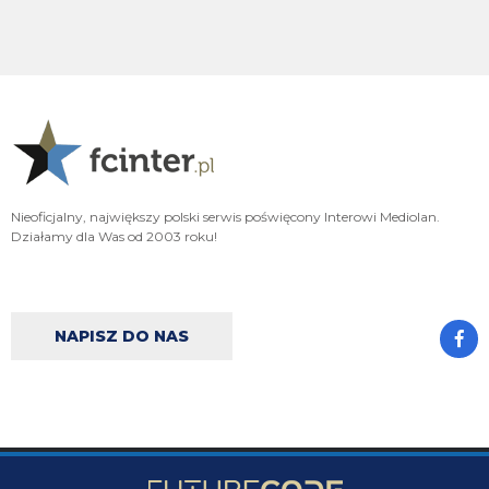
było ostatnie ostatnim ostatniejsze i najostatniejsze
Adriano_forever
07.08.2026 18:29
don korleone polskiej kibolki
Adriano_forever
07.08.2026 18:29
typ jest odklejony
Oleeks
07.08.2026 18:28
Nieoficjalny, największy polski serwis poświęcony Interowi Mediolan.
Wiem, że on tutaj coś pisał, pewnie ma w zwyczaju też czytać i pompować
Działamy dla Was od 2003 roku!
sobie ego na każdą wspominkę o nim xD Żałosny typek
Oleeks
07.08.2026 18:27
Ooo Bartman zjebus mnie zbanował za to, że nazwałem czczonego przez
niego w poście wspominkowym faszola z Lazio - Fabrizio Piscittelego
NAPISZ DO NAS
Claudio
07.08.2026 17:11
https://www.elevensports.pl/pakiety
jakby ktoś myślał o zakupie to znowu
jest promocja
martins2000
07.08.2026 16:21
Lucumi ustalił z Juventusem 5-letni kontrakt wart 2,5 mln € rocznie.