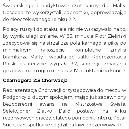
Świderskiego i podyktował rzut karny dla Malty.
Gospodarze wykorzystali jedenastkę, doprowadzając
do nieoczekiwanego remisu 2:2.
Polacy ruszyli do ataku, ale nic nie wskazywało na to,
by wynik uległ zmianie. W 85. minucie Piotr Zieliński
zdecydował się na strzał zza pola karnego, a piłka po
minimalnym rykoszecie kompletnie zmyliła
bramkarza Malty i wpadła do siatki. Reprezentacja
Polski ostatecznie wygrała 3:2, kończąc zmagania
grupowe na drugim miejscu z 17 punktami na koncie.
Czarnogóra 2:3 Chorwacja
Reprezentacja Chorwacji przystępowała do meczu w
Podgoricy z dużym spokojem, mając już zapewniony
bezpośredni awans na Mistrzostwa Świata.
Selekcjoner Zlatko Dalić postawił na kilku
rezerwowych graczy, dlatego pomocnik Interu, Petar
Sucic, całe spotkanie spędził na ławce rezerwowych.