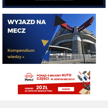
G3nesis
07.08.2026 20:47
Cancelo wrócił do Al Hilal
Nerazzurro90
07.08.2026 19:42
Botmon publicznie czci zmarlego bandyte piscitelliego brak slow obraz
nedzy i rozpaczy
G3nesis
07.08.2026 19:15
Jak tam Adriano, co słychać
G3nesis
07.08.2026 19:15
Hehe 😁
FENDI_SOSA
07.08.2026 18:56
Adriano ty already dead a nie forever he xd
FENDI_SOSA
07.08.2026 18:56
Oleeks ciśnij go he
Adriano_forever
07.08.2026 18:30
mnie też zbanował za danie reakcji haha na jego ostatnie stanowisko które