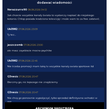
dodawać wiadomości
Nerazzurro90
08.08.2026 04:12
Jak chcecie wszystkie kanały świata to wystarczy napisać do niejakiego
kotanio. Chłop posiada kradziona telewizję i może wam to za free załatwić.
Uki1982
07.08.2026 23:09
Ty tez...
jaszczomb
07.08.2026 23:00
ale masz zayebiscie mocna psychike
Uki1982
07.08.2026 22:45
Nie trzeba promocji mam taką tv wszystkie kanaly swiata sportowe itd
G3nesis
07.08.2026 20:47
Bierzmy go, nic lepszego nie znajdziemy
G3nesis
07.08.2026 20:47
Nie chcą go ponownie wypożyczyć, tylko sprzedaż definitywna wchodzi w
grę
ARCHIWUM SHOUTBOXA