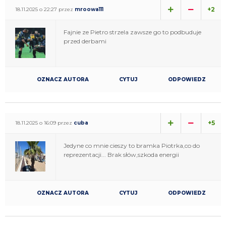
+2
18.11.2025 o 22:27 przez
mroowa111
Fajnie ze Pietro strzela zawsze go to podbuduje
przed derbami
OZNACZ AUTORA
CYTUJ
ODPOWIEDZ
+5
18.11.2025 o 16:09 przez
cuba
Jedyne co mnie cieszy to bramka Piotrka,co do
reprezentacji... Brak słów,szkoda energii
OZNACZ AUTORA
CYTUJ
ODPOWIEDZ