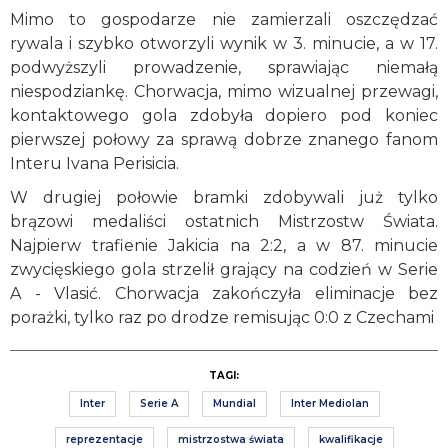
Mimo to gospodarze nie zamierzali oszczędzać
rywala i szybko otworzyli wynik w 3. minucie, a w 17.
podwyższyli prowadzenie, sprawiając niemałą
niespodziankę. Chorwacja, mimo wizualnej przewagi,
kontaktowego gola zdobyła dopiero pod koniec
pierwszej połowy za sprawą dobrze znanego fanom
Interu Ivana Perisicia.
W drugiej połowie bramki zdobywali już tylko
brązowi medaliści ostatnich Mistrzostw Świata.
Najpierw trafienie Jakicia na 2:2, a w 87. minucie
zwycięskiego gola strzelił grający na codzień w Serie
A - Vlasić. Chorwacja zakończyła eliminacje bez
porażki, tylko raz po drodze remisując 0:0 z Czechami
TAGI:
Inter
Serie A
Mundial
Inter Mediolan
reprezentacje
mistrzostwa świata
kwalifikacje