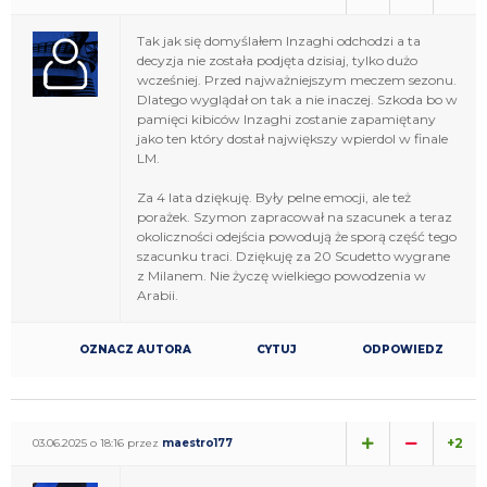
Tak jak się domyślałem Inzaghi odchodzi a ta
decyzja nie została podjęta dzisiaj, tylko dużo
wcześniej. Przed najważniejszym meczem sezonu.
Dlatego wyglądał on tak a nie inaczej. Szkoda bo w
pamięci kibiców Inzaghi zostanie zapamiętany
jako ten który dostał największy wpierdol w finale
LM.
Za 4 lata dziękuję. Były pelne emocji, ale też
porażek. Szymon zapracował na szacunek a teraz
okoliczności odejścia powodują że sporą część tego
szacunku traci. Dziękuję za 20 Scudetto wygrane
z Milanem. Nie życzę wielkiego powodzenia w
Arabii.
OZNACZ AUTORA
CYTUJ
ODPOWIEDZ
+2
03.06.2025 o 18:16 przez
maestro177