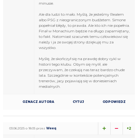
minusie.
Ale dla ludzi to mało. Myślą, że jesteśmy Realem
albo PSG z nieograniczonym budżetem. Simone
popełniał błędy, to prawda. Ale kto ich nie popełnia.
Finał w Monachium będzie na długo zapamiętany,
to fakt. Natomiast szacunek temu człowiekowi się
należy i ja ze swojej strony dziękuję mu za
wszystko.
Myślę, że skończył się na prawdę dobry cykl w
historii tego klubu. Obym się mylił, ale
przeczywam, że czekają nas teraz bardzo chude
lata. Szczególnie w kontekście potencjalnych
trenerów, jacy pojawiają się w doniesieniach
medialnych.
OZNACZ AUTORA
CYTUJ
ODPOWIEDZ
+2
03.06.2025 o 18:05 przez
Weeq