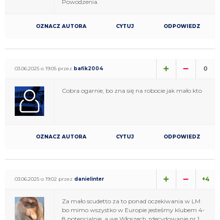
Powodzenia.
OZNACZ AUTORA
CYTUJ
ODPOWIEDZ
0
03.06.2025 o 19:05 przez
bafik2004
Cobra ogarnie, bo zna się na robocie jak mało kto
OZNACZ AUTORA
CYTUJ
ODPOWIEDZ
+4
03.06.2025 o 19:02 przez
danielinter
Za mało scudetto za to ponad oczekiwania w LM
bo mimo wszystko w Europie jesteśmy klubem 4-
8 potencjalnie, a we Włoszech zdecydowanie nr 1