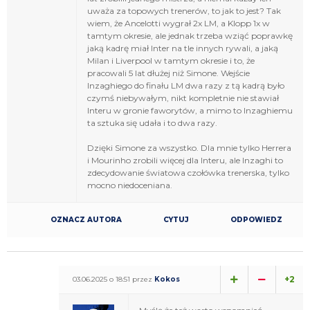
uważa za topowych trenerów, to jak to jest? Tak
wiem, że Ancelotti wygrał 2x LM, a Klopp 1x w
tamtym okresie, ale jednak trzeba wziąć poprawkę
jaką kadrę miał Inter na tle innych rywali, a jaką
Milan i Liverpool w tamtym okresie i to, że
pracowali 5 lat dłużej niż Simone. Wejście
Inzaghiego do finału LM dwa razy z tą kadrą było
czymś niebywałym, nikt kompletnie nie stawiał
Interu w gronie faworytów, a mimo to Inzaghiemu
ta sztuka się udała i to dwa razy.
Dzięki Simone za wszystko. Dla mnie tylko Herrera
i Mourinho zrobili więcej dla Interu, ale Inzaghi to
zdecydowanie światowa czołówka trenerska, tylko
mocno niedoceniana.
OZNACZ AUTORA
CYTUJ
ODPOWIEDZ
+2
03.06.2025 o 18:51 przez
Kokos