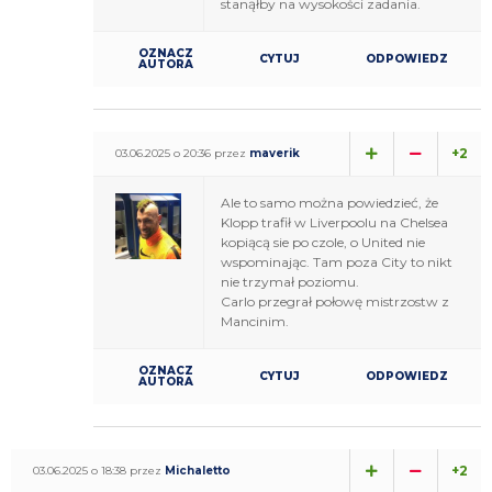
stanąłby na wysokości zadania.
OZNACZ
CYTUJ
ODPOWIEDZ
AUTORA
+2
03.06.2025 o 20:36 przez
maverik
Ale to samo można powiedzieć, że
Klopp trafił w Liverpoolu na Chelsea
kopiącą sie po czole, o United nie
wspominając. Tam poza City to nikt
nie trzymał poziomu.
Carlo przegrał połowę mistrzostw z
Mancinim.
OZNACZ
CYTUJ
ODPOWIEDZ
AUTORA
+2
03.06.2025 o 18:38 przez
Michaletto