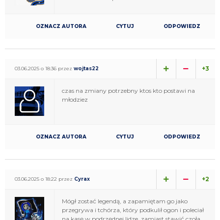
OZNACZ AUTORA
CYTUJ
ODPOWIEDZ
+3
03.06.2025 o 18:36 przez
wojtas22
czas na zmiany potrzebny ktos kto postawi na
młodziez
OZNACZ AUTORA
CYTUJ
ODPOWIEDZ
+2
03.06.2025 o 18:22 przez
Cyrax
Mógł zostać legendą, a zapamiętam go jako
przegrywa i tchórza, który podkulił ogon i poleciał
na kasę w podrzędnej lidze, zamiast stawić czoła