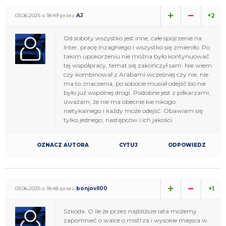
+2
03.06.2025 o 18:49 przez
AJ
Od soboty wszystko jest inne, całe spojrzenie na
Inter, pracę Inzaghiego i wszystko się zmieniło. Po
takim upokorzeniu nie można było kontynuować
tej współpracy, temat się zakończył sam. Nie wiem
czy kombinował z Arabami wcześniej czy nie, nie
ma to znaczenia, po sobocie musiał odejść bo nie
było już wspólnej drogi. Podobne jest z piłkarzami,
uważam, że nie ma obecnie kie nikogo
nietykalnego i każdy może odejść. Obawiam się
tylko jednego, następców i ich jakości.
OZNACZ AUTORA
CYTUJ
ODPOWIEDZ
+1
03.06.2025 o 18:48 przez
bonjovi100
Szkoda. O ile że przez najbliższe lata możemy
zapomnieć o walce o mistrza i wysokie miejsca w