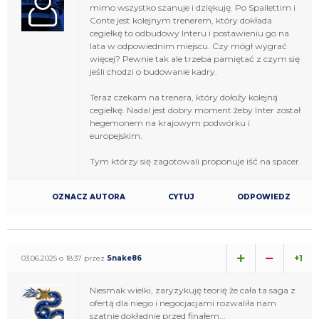
mimo wszystko szanuje i dziękuję. Po Spallettim i
Conte jest kolejnym trenerem, który dokłada
cegiełkę to odbudowy Interu i postawieniu go na
lata w odpowiednim miejscu. Czy mógł wygrać
więcej? Pewnie tak ale trzeba pamiętać z czym się
jeśli chodzi o budowanie kadry.
Teraz czekam na trenera, który dołoży kolejną
cegiełkę. Nadal jest dobry moment żeby Inter został
hegemonem na krajowym podwórku i
europejskim.
Tym którzy się zagotowali proponuje iść na spacer.
OZNACZ AUTORA
CYTUJ
ODPOWIEDZ
+1
03.06.2025 o 18:37 przez
Snake86
Niesmak wielki, zaryzykuję teorię że cała ta saga z
ofertą dla niego i negocjacjami rozwaliła nam
szatnie dokładnie przed finałem...