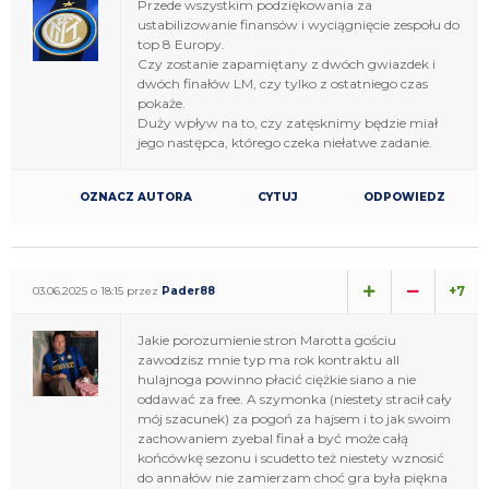
Przede wszystkim podziękowania za
ustabilizowanie finansów i wyciągnięcie zespołu do
top 8 Europy.
Czy zostanie zapamiętany z dwóch gwiazdek i
dwóch finałów LM, czy tylko z ostatniego czas
pokaże.
Duży wpływ na to, czy zatęsknimy będzie miał
jego następca, którego czeka niełatwe zadanie.
OZNACZ AUTORA
CYTUJ
ODPOWIEDZ
+7
03.06.2025 o 18:15 przez
Pader88
Jakie porozumienie stron Marotta gościu
zawodzisz mnie typ ma rok kontraktu all
hulajnoga powinno płacić ciężkie siano a nie
oddawać za free. A szymonka (niestety stracił cały
mój szacunek) za pogoń za hajsem i to jak swoim
zachowaniem zyebal finał a być może całą
końcówkę sezonu i scudetto też niestety wznosić
do annałów nie zamierzam choć gra była piękna