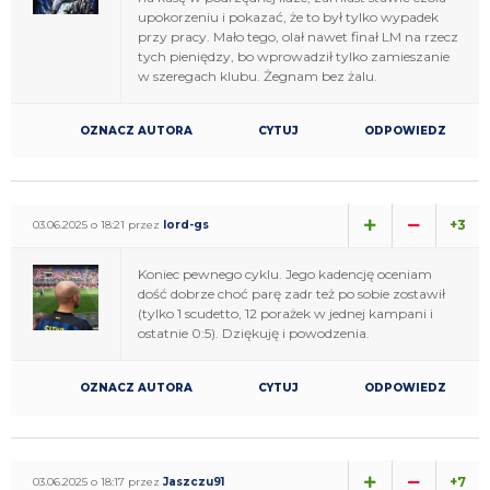
upokorzeniu i pokazać, że to był tylko wypadek
przy pracy. Mało tego, olał nawet finał LM na rzecz
tych pieniędzy, bo wprowadził tylko zamieszanie
w szeregach klubu. Żegnam bez żalu.
OZNACZ AUTORA
CYTUJ
ODPOWIEDZ
+3
03.06.2025 o 18:21 przez
lord-gs
Koniec pewnego cyklu. Jego kadencję oceniam
dość dobrze choć parę zadr też po sobie zostawił
(tylko 1 scudetto, 12 porażek w jednej kampani i
ostatnie 0:5). Dziękuję i powodzenia.
OZNACZ AUTORA
CYTUJ
ODPOWIEDZ
+7
03.06.2025 o 18:17 przez
Jaszczu91