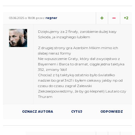
+2
03.06.2025 o 18:08 przez
ragnar
Dziękujemy za 2 finały, zarobienie dużej kasy
Szkoda, ja inzaghiego lubiłem
Z drugiej strony gra Acerbim Mikim mimo ich
słabej nieraz formy
Nie wpuszczenie Graty, który dał zwycięstwo z
Bayernem i Barca to dramat, ciągle jedna taktyka
352, zmiany 1do1
Chociaż z tą taktyką ostatnio było światełko
nadziei bo grał 3421 i byłem ciekawy jakby np od
czasu do czasu zagrał Zalewski
Ziekzee(powiedzmy, że by go klepneli) Lautaro czy
Thuram
OZNACZ AUTORA
CYTUJ
ODPOWIEDZ