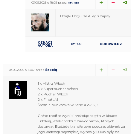
+3
03.06.2025 o 18:09 przez
ragnar
Dzięki Bogu, że Allegri zajety
OZNACZ
CYTUJ
ODPOWIEDZ
AUTORA
+2
03.06.2025 o 18:07 przez
Szociq
1 x Mistrz Włoch
3 x Superpuchar Włoch
2 x Puchar Włoch
2 x Finał LM
Średnia punktowa w Serie A ok. 2,15
Chłop robił te wyniki rzeźbiąc często w kloace
ludzkiej, jeżeli chodzi o zawodników, których
dostawał. Budżety transferowe podczas okienek za
jego kadencji najczęściej wynosiły 0 lub były na