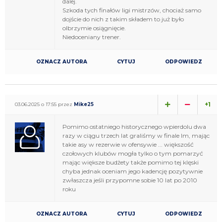
dalej.
Szkoda tych finałów ligi mistrzów, chociaż samo
dojście do nich z takim składem to już było
olbrzymie osiągnięcie.
Niedoceniany trener.
OZNACZ AUTORA
CYTUJ
ODPOWIEDZ
+1
03.06.2025 o 17:55 przez
Mike25
Pomimo ostatniego historycznego wpierdolu dwa
razy w ciągu trzech lat graliśmy w finale lm, mając
takie asy w rezerwie w ofensywie ... większość
czołowych klubów mogła tylko o tym pomarzyć
mając większe budżety także pomimo tej klęski
chyba jednak oceniam jego kadencję pozytywnie
zwłaszcza jeśli przypomne sobie 10 lat po 2010
roku
OZNACZ AUTORA
CYTUJ
ODPOWIEDZ