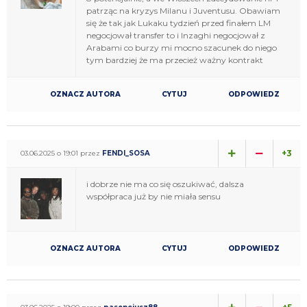
patrząc na kryzys Milanu i Juventusu. Obawiam
się że tak jak Lukaku tydzień przed finałem LM
negocjował transfer to i Inzaghi negocjował z
Arabami co burzy mi mocno szacunek do niego
tym bardziej że ma przecież ważny kontrakt
OZNACZ AUTORA
CYTUJ
ODPOWIEDZ
+3
03.06.2025 o 19:01 przez
FENDI_SOSA
i dobrze nie ma co się oszukiwać, dalsza
współpraca już by nie miała sensu
OZNACZ AUTORA
CYTUJ
ODPOWIEDZ