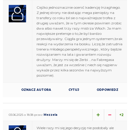
Ciężko jednoznacznie ocenić kadencję Inzaghiego.
Z jednej strony nie dostając mega pieniędzy na
transfery co roku bil sie o najważniejsze trofea z
drugiej uważam, że w tym okresie powinien zrobic
dwa albo nawet trzy razy mistrza Włoch. Ja mam
największe pretensje o to,że byl bardzo
przewidywalny. Ciągła gra jednym systemem,brak
reakcji na wydarzenia na boisku. Liczę,że zatrudnia
trenera młodego,perspektywicznego , który będzie
rozwiązaniem na lata i gwarantem rozwoju
drużyny. Marzy mi się de Zerbi ...na Fabregasa
uważam, że jest za wcześnie ( niech się najpierw
wykaże przez kilka sezonów na najwyższym
poziomie).
OZNACZ AUTORA
CYTUJ
ODPOWIEDZ
+2
03.06.2025 o 18:38 przez
Mezzela
Wiele razy mi się jego decyzję nie podobały ale