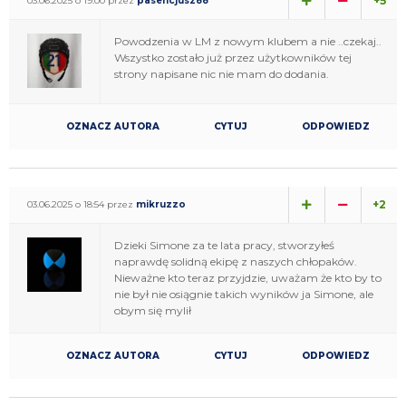
+5
03.06.2025 o 19:00 przez
pasencjusz88
Powodzenia w LM z nowym klubem a nie ..czekaj..
Wszystko zostało już przez użytkowników tej
strony napisane nic nie mam do dodania.
OZNACZ AUTORA
CYTUJ
ODPOWIEDZ
+2
03.06.2025 o 18:54 przez
mikruzzo
Dzieki Simone za te lata pracy, stworzyłeś
naprawdę solidną ekipę z naszych chłopaków.
Nieważne kto teraz przyjdzie, uważam że kto by to
nie był nie osiągnie takich wyników ja Simone, ale
obym się mylił
OZNACZ AUTORA
CYTUJ
ODPOWIEDZ