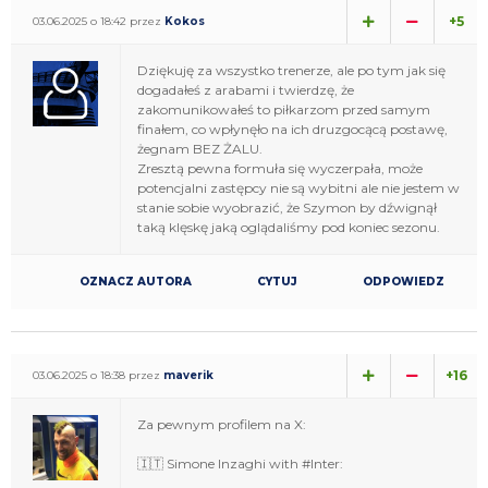
+5
03.06.2025 o 18:42 przez
Kokos
Dziękuję za wszystko trenerze, ale po tym jak się
dogadałeś z arabami i twierdzę, że
zakomunikowałeś to piłkarzom przed samym
finałem, co wpłynęło na ich druzgocącą postawę,
żegnam BEZ ŻALU.
Zresztą pewna formuła się wyczerpała, może
potencjalni zastępcy nie są wybitni ale nie jestem w
stanie sobie wyobrazić, że Szymon by dźwignął
taką klęskę jaką oglądaliśmy pod koniec sezonu.
OZNACZ AUTORA
CYTUJ
ODPOWIEDZ
+16
03.06.2025 o 18:38 przez
maverik
Za pewnym profilem na X:
🇮🇹 Simone Inzaghi with #Inter: