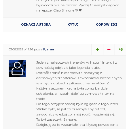
było odczuwalne mocno. Życzę Ci wszystkiego co
najlepsze! Ciao Simone 💙🖤
OZNACZ AUTORA
CYTUJ
ODPOWIEDZ
+5
03.06.2025 o 17:56 przez
Pjerun
Jeden z najlepszych trenerów w historii Interu i z
pewnością odejdzie jako legenda klubu.
Potrafił zrobić niesamowita maszynę z
darmowych transferów, zawodników niechcianych
w innych klubach i piłkarskich emerytów. Z
każdym sezonem kadra była coraz bardziej
osłabiania, a Inzaghi dalej utrzymywał Inter na
topie.
Do tego przyjemnością było oglądanie tego Interu.
Widać było, że jest to przemyślany futbol,
zawodnicy wiedzą co mają robić i wspierają się.
To był zaszczyt, Simone.
Dziękuję za te wspaniałe lata i życzę powodzenia