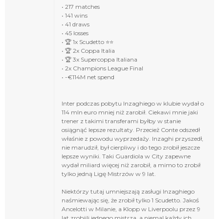
• 217 matches
• 141 wins
• 41 draws
• 45 losses
• 🏆 1x Scudetto ⭐️⭐️
• 🏆 2x Coppa Italia
• 🏆 3x Supercoppa Italiana
• 2x Champions League Final
• -€114M net spend
Inter podczas pobytu Inzaghiego w klubie wydał o
114 mln euro mniej niż zarobił. Ciekawi mnie jaki
trener z takimi transferami byłby w stanie
osiągnąć lepsze rezultaty. Przecież Conte odszedł
właśnie z powodu wyprzedaży. Inzaghi przyszedł,
nie marudził, był cierpliwy i do tego zrobił jeszcze
lepsze wyniki. Taki Guardiola w City zapewne
wydał miliard więcej niż zarobił, a mimo to zrobił
tylko jedną Ligę Mistrzów w 9 lat.
Niektórzy tutaj umniejszają zasługi Inzaghiego
naśmiewając się, że zrobił tylko 1 Scudetto. Jakoś
Ancelotti w Milanie, a Klopp w Liverpoolu przez 9
lat zrobiili jednego mistrza, a niemal każdy ich