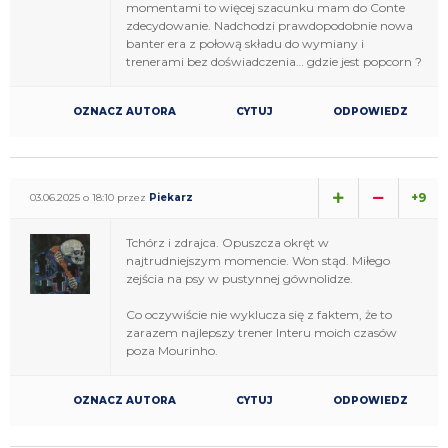
momentami to więcej szacunku mam do Conte
zdecydowanie. Nadchodzi prawdopodobnie nowa
banter era z połową składu do wymiany i
trenerami bez doświadczenia… gdzie jest popcorn ?
OZNACZ AUTORA
CYTUJ
ODPOWIEDZ
+9
03.06.2025 o 18:10 przez
Piekarz
Tchórz i zdrajca. Opuszcza okręt w
najtrudniejszym momencie. Won stąd. Miłego
zejścia na psy w pustynnej gównolidze.
Co oczywiście nie wyklucza się z faktem, że to
zarazem najlepszy trener Interu moich czasów
poza Mourinho.
OZNACZ AUTORA
CYTUJ
ODPOWIEDZ