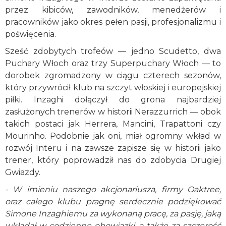
przez kibiców, zawodników, menedżerów i
pracowników jako okres pełen pasji, profesjonalizmu i
poświęcenia.
Sześć zdobytych trofeów — jedno Scudetto, dwa
Puchary Włoch oraz trzy Superpuchary Włoch — to
dorobek zgromadzony w ciągu czterech sezonów,
który przywrócił klub na szczyt włoskiej i europejskiej
piłki. Inzaghi dołączył do grona najbardziej
zasłużonych trenerów w historii Nerazzurrich — obok
takich postaci jak Herrera, Mancini, Trapattoni czy
Mourinho. Podobnie jak oni, miał ogromny wkład w
rozwój Interu i na zawsze zapisze się w historii jako
trener, który poprowadził nas do zdobycia Drugiej
Gwiazdy.
- W imieniu naszego akcjonariusza, firmy Oaktree,
oraz całego klubu pragnę serdecznie podziękować
Simone Inzaghiemu za wykonaną pracę, za pasję, jaką
wkładał w codzienne obowiązki, a także za szczerość