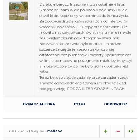
Dziękuje bardzo Inzaghiemu za ostatnie 4 lata.
Simone dał nam wiele powodów do dumy i wiele
chwil które będziemy wspominać do końca życia.
Za zdobycie drugiej gwiazdki i pomoc Interowi w
wróceniu do czołówki Europy oraz sprawieniu że
mówił o nas cały piłkarski świat ma u mnie i myśle
że u większości kibiców dozgonny szacunek.
Nie zawsze co prawda było dobrze i kolorowo
szczerze żałuję że ten sezon zakończył się
ostatecznie bez pucharów i niestety upokorzeniem
w finale bo napewno pożegnanie miało by inny styl
a może wogóle by go nie było jednak cóż taka jest
piłka.
Teraz bardzo ciężkie zadanie prze zarządem żeby
znalezć odpowiedniego trenera i budować skład
pod jego wizję. FORZA INTER GRAZIE INZAGHI
OZNACZ AUTORA
CYTUJ
ODPOWIEDZ
+3
03.06.2025 o 18:04 przez
matteoo