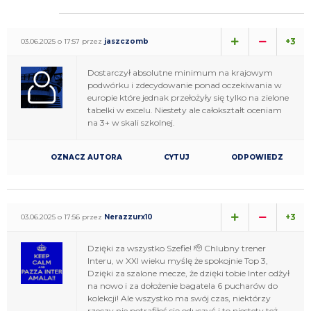
+3
03.06.2025 o 17:57 przez
jaszczomb
Dostarczył absolutne minimum na krajowym
podwórku i zdecydowanie ponad oczekiwania w
europie które jednak przełożyły się tylko na zielone
tabelki w excelu. Niestety ale całokształt oceniam
na 3+ w skali szkolnej.
OZNACZ AUTORA
CYTUJ
ODPOWIEDZ
+3
03.06.2025 o 17:56 przez
Nerazzurx10
Dzięki za wszystko Szefie! 🫡 Chlubny trener
Interu, w XXI wieku myślę że spokojnie Top 3,
Dzięki za szalone mecze, że dzięki tobie Inter odżył
na nowo i za dołożenie bagatela 6 pucharów do
kolekcji! Ale wszystko ma swój czas, niektórzy
rzeczy nie potrafiłeś się oduczyć i to niestety też