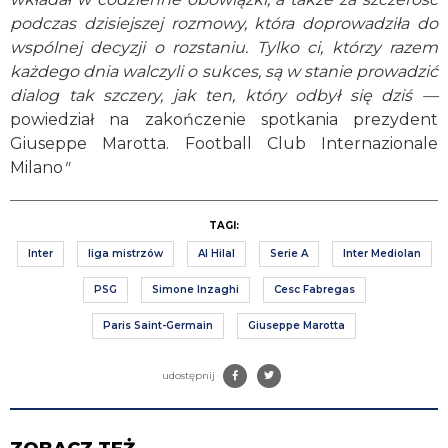
podczas dzisiejszej rozmowy, która doprowadziła do
wspólnej decyzji o rozstaniu. Tylko ci, którzy razem
każdego dnia walczyli o sukces, są w stanie prowadzić
dialog tak szczery, jak ten, który odbył się dziś —
powiedział na zakończenie spotkania prezydent
Giuseppe Marotta. Football Club Internazionale
Milano
"
TAGI:
Inter
liga mistrzów
Al Hilal
Serie A
Inter Mediolan
PSG
Simone Inzaghi
Cesc Fabregas
Paris Saint-Germain
Giuseppe Marotta
udostępnij