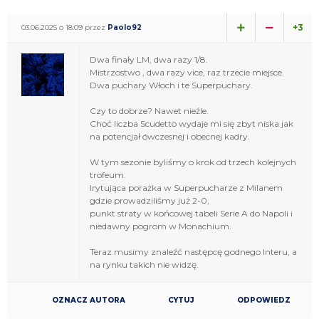
+3
03.06.2025 o 18:09 przez
Paolo92
Dwa finały LM, dwa razy 1/8.
Mistrzostwo , dwa razy vice, raz trzecie miejsce.
Dwa puchary Włoch i te Superpuchary.
Czy to dobrze? Nawet nieźle.
Choć liczba Scudetto wydaje mi się zbyt niska jak
na potencjał ówczesnej i obecnej kadry.
W tym sezonie byliśmy o krok od trzech kolejnych
trofeum.
Irytująca porażka w Superpucharze z Milanem
gdzie prowadziliśmy już 2-0,
punkt straty w końcowej tabeli Serie A do Napoli i
niedawny pogrom w Monachium.
Teraz musimy znaleźć następcę godnego Interu, a
na rynku takich nie widzę.
OZNACZ AUTORA
CYTUJ
ODPOWIEDZ