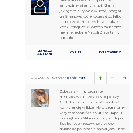
Myślę że też warto wspomnieć
przynajmniej przy okazji Klopp’a,
jakiego miał rywala w lidze, Inzaghi
trafił na juve, które kopie się od kilku
lat po czole i mizerny Milan, także
konkurencji we Włoszech za bardzo
nie miał, jedynie Napoli 2 lata temu
odpaliło
OZNACZ
CYTUJ
ODPOWIEDZ
AUTORA
+1
03.06.2025 o 19:09 przez
danielinter
Zobacz z kim przegrał te
mistrzostwa. Piszesz o Kloppie czy
Carletto, ale oni mieli dużo większą
konkurencję w lidze. My przegraliśmy
w tym sezonie że słabiutkim Napoli i
przeciętnym Milanem. Jedynie Napoli
Spallettiego rzeczywiście byłoby
trudne do pokonania nawet jeżeli Inter