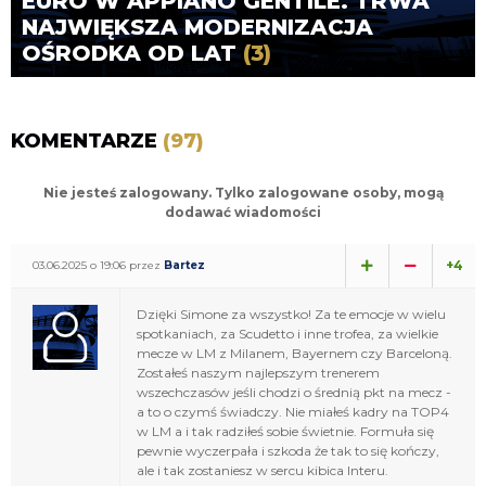
EURO W APPIANO GENTILE. TRWA
NAJWIĘKSZA MODERNIZACJA
OŚRODKA OD LAT
(3)
KOMENTARZE
(97)
Nie jesteś zalogowany. Tylko zalogowane osoby, mogą
dodawać wiadomości
+4
03.06.2025 o 19:06 przez
Bartez
Dzięki Simone za wszystko! Za te emocje w wielu
spotkaniach, za Scudetto i inne trofea, za wielkie
mecze w LM z Milanem, Bayernem czy Barceloną.
Zostałeś naszym najlepszym trenerem
wszechczasów jeśli chodzi o średnią pkt na mecz -
a to o czymś świadczy. Nie miałeś kadry na TOP4
w LM a i tak radziłeś sobie świetnie. Formuła się
pewnie wyczerpała i szkoda że tak to się kończy,
ale i tak zostaniesz w sercu kibica Interu.