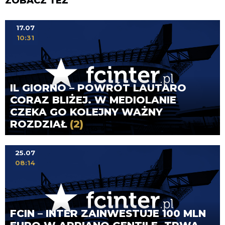
ZOBACZ TEŻ
17.07
10:31
IL GIORNO – POWRÓT LAUTARO
CORAZ BLIŻEJ. W MEDIOLANIE
CZEKA GO KOLEJNY WAŻNY
ROZDZIAŁ
(2)
25.07
08:14
FCIN – INTER ZAINWESTUJE 100 MLN