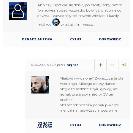
Ahh czyli spotkali się dzisiaj po prosty żeby razem
formułke napisać, wszystko było już wiadome od
dawna... zawodnicy też pewnie wiedzieli i każdy
miał wy
w ostatnim meczu..
OZNACZ AUTORA
CYTUJ
ODPOWIEDZ
+2
03.06.2025 o 18:17 przez
ragnar
Miałbyś wywalone? Zwłaszcza że dla
Acerbiego, Mikiego to lasy dance
Mogło to siedzieć z tyłu głowy, ale
jednak grają aby mieć w CV ten
puchar
Moi też odchodził a jednak piłkarze
mental na najwyższym poziomie
OZNACZ
CYTUJ
ODPOWIEDZ
AUTORA