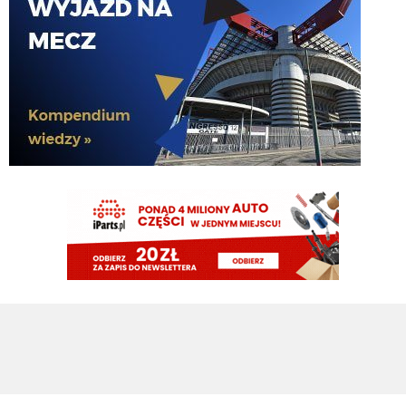
Claudio
06.08.2026 23:58
pismaki zawsze maja info z opoznieniem. Moze juz dawno dali sobie spokoj
z Romero. To wiedza tylko wewnatrz Interu
Claudio
06.08.2026 23:57
Żebyscie sie jeszcze nie zdziwili jak CHivu po treningach uznal ze Pavard
ma motywacje i odpowiednie umiejetnosci i sam chce by zostal, a kasa ma
isc na inne pozycje
Jaworeq
06.08.2026 23:33
Pavard mvp w padla będzie w tym sezonie
HB
06.08.2026 23:14
Misterem X był Benjamin Pavard. Witamy w Interze!
FENDI_SOSA
06.08.2026 22:16
Af*
FENDI_SOSA
06.08.2026 22:16
Ad
FENDI_SOSA
06.08.2026 22:15