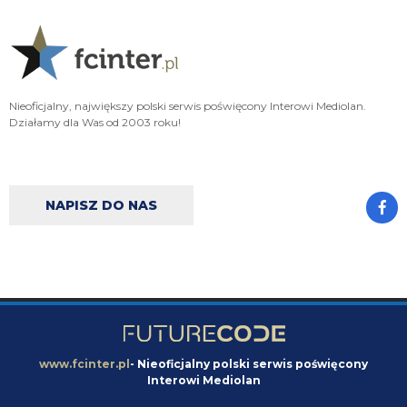
A np jakby mieć wybierać jak cos czy hasto czy romero to wole Włocha ad
FENDI_SOSA
06.08.2026 22:15
Ważniejsze mamy pozycje do obstawienia
Nieoficjalny, największy polski serwis poświęcony Interowi Mediolan.
FENDI_SOSA
06.08.2026 22:15
Działamy dla Was od 2003 roku!
Ten romero niby ok ale nie ma na niego ciśnienia i tak
Nerazzurro90
06.08.2026 21:59
Jones to juz dawno ma w dupie azalio tego całego od stycznia go ściąga i
NAPISZ DO NAS
nie może
chonciak
06.08.2026 21:55
Odejdzie Pavard to przyjdzie romero. Odejdzie asslani i frattesi to może
przyjdzie curtis jones
chonciak
06.08.2026 21:54
Rebelde jaki plac budowy ?XD Nikt budowy nie rozpoczął w tym sezonie xd
Oni tylko podmieniają materiały.
www.fcinter.pl
- Nieoficjalny polski serwis poświęcony
Interowi Mediolan
Rebelde
06.08.2026 21:34