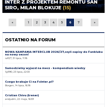
INTER Z PROJEKTEM REMONTU SAN
SIRO, MILAN BLOKUJE
(15)
«
1
2
3
4
5
6
7
»
OSTATNIO NA FORUM
NOWA KAMPANIA INTERCLUB 2026/27,czyli zapisy do Fanklubu
na nowy sezon!
rafi27, 31 lipca, 11:18
Samodzielny wyjazd na mecz - kompendium wiedzy
SyR90, 23 lipca, 22:03
Czego brakuje Ci na FcInter.pl?
Borgen, 14 lipca, 16:18
Cristian Chivu (trener)
andyvdm, 22 maja, 16:59