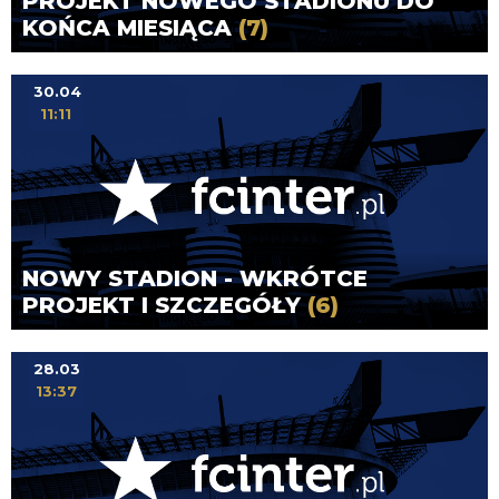
PROJEKT NOWEGO STADIONU DO
KOŃCA MIESIĄCA
(7)
30.04
11:11
NOWY STADION - WKRÓTCE
PROJEKT I SZCZEGÓŁY
(6)
28.03
13:37