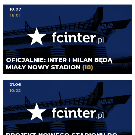
10.07
16:01
OFICJALNIE: INTER I MILAN BĘDĄ
MIAŁY NOWY STADION
(18)
21.06
10:22