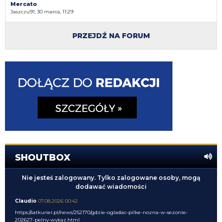
Mercato
Jaszczu91, 30 marca, 11:29
PRZEJDŹ NA FORUM
SHOUTBOX
Nie jesteś zalogowany. Tylko zalogowane osoby, mogą
dodawać wiadomości
Claudio
07.08.2026 00:42
https://satkurier.pl/news/252170/gdzie-ogladac-pilke-nozna-w-sezonie-
202627-pelny-wykaz.html