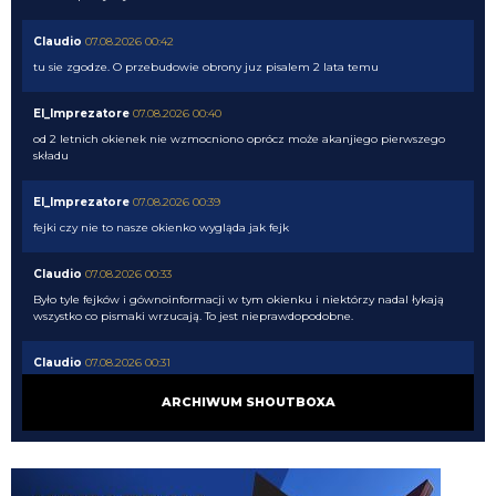
Claudio
07.08.2026 00:42
tu sie zgodze. O przebudowie obrony juz pisalem 2 lata temu
El_Imprezatore
07.08.2026 00:40
od 2 letnich okienek nie wzmocniono oprócz może akanjiego pierwszego
składu
El_Imprezatore
07.08.2026 00:39
fejki czy nie to nasze okienko wygląda jak fejk
Claudio
07.08.2026 00:33
Było tyle fejków i gównoinformacji w tym okienku i niektórzy nadal łykają
wszystko co pismaki wrzucają. To jest nieprawdopodobne.
Claudio
07.08.2026 00:31
no tak napewno my wiemy co Chivu myśli....
ARCHIWUM SHOUTBOXA
El_Imprezatore
07.08.2026 00:09
tak na pewno Chivu tak uznał XD