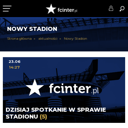
KLUB
NOWY STADION
DRUŻYNA
Strona główna
aktualności
Nowy Stadion
SERIE A
PUCHARY
23.06
14:27
DLA TIFOSICH
SERWIS
DZISIAJ SPOTKANIE W SPRAWIE
STADIONU
(5)