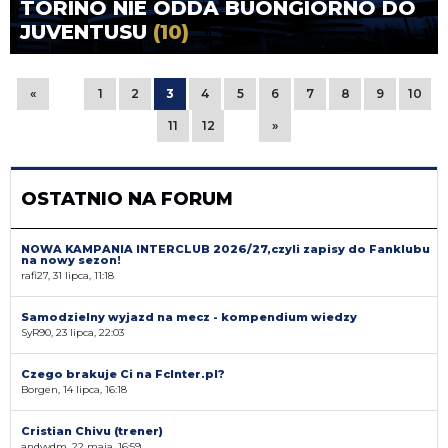
TORINO NIE ODDA BUONGIORNO DO
JUVENTUSU
(10)
«
1
2
3
4
5
6
7
8
9
10
11
12
»
OSTATNIO NA FORUM
NOWA KAMPANIA INTERCLUB 2026/27,czyli zapisy do Fanklubu
na nowy sezon!
rafi27, 31 lipca, 11:18
Samodzielny wyjazd na mecz - kompendium wiedzy
SyR90, 23 lipca, 22:03
Czego brakuje Ci na FcInter.pl?
Borgen, 14 lipca, 16:18
Cristian Chivu (trener)
andyvdm, 22 maja, 16:59