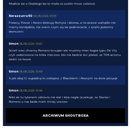
Modlcie sie o Diabiego bo to maks co azalio moze zalatwic
Nerazzurro90
06.08.2026 10:59
Fratecy, Powor i Asrani blokują Romyra i dżonsa, a na prawe wahadlo nie
mamy kandydata, nie wiem czym wy sie podniecacie, z azalio jestesmy
skonczeni
timon
06.08.2026 10:50
Jezeli wiec chcemy Romero to super ale musimy miec kogos typu De Vrij
czyli zadaniowca na kilka meczow, kto nie bedzie tez plakal, ze 70% sezonu
siedzi na ławce
timon
06.08.2026 10:49
A jak obaj Ci wypadną to zostajesz z Biseckiem i Akanjim na dwie pozycje
timon
06.08.2026 10:48
Nikt sie tu tytanem zdrowia nie stal i ktos nagle oczekuje, ze Stones i
Romero u nas beda mieli mniej urazow
timon
06.08.2026 10:47
ARCHIWUM SHOUTBOXA
Correa, Calhanoglu, Thuram, Dumfries