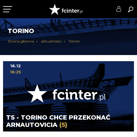
KLUB
TORINO
DRUŻYNA
Strona główna
aktualności
Torino
SERIE A
PUCHARY
16.12
16:25
DLA TIFOSICH
SERWIS
TS - TORINO CHCE PRZEKONAĆ
ARNAUTOVICIA
(5)