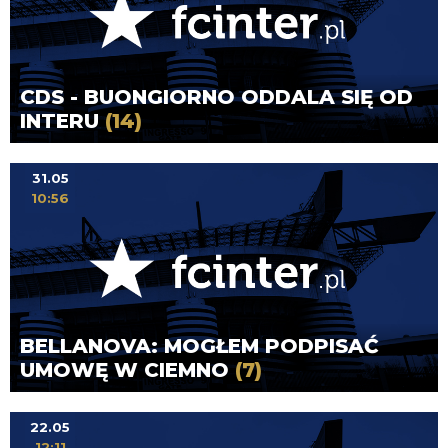
CDS - BUONGIORNO ODDALA SIĘ OD
INTERU
(14)
31.05
10:56
BELLANOVA: MOGŁEM PODPISAĆ
UMOWĘ W CIEMNO
(7)
22.05
12:11