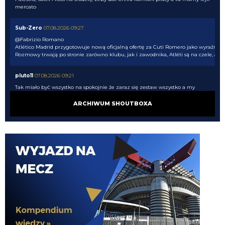
mercato
Sub-Zero
07.08.2026 09:27
@Fabrizio Romano
Atlético Madrid przygotowuje nową oficjalną ofertę za Cuti Romero jako wyraźni f
Rozmowy trwają po stronie zarówno klubu, jak i zawodnika, Atléti są na czele, a Cu
pluto11
07.08.2026 09:21
Tak miało być wszystko na spokojnie że zaraz się zestaw wszystko a my
nadal nic nie robimy. Jeżeli wierzyć tym wszystkim doniesienia to po co my
w ogóle negocjowaliśmy i staraliśmy się o Romero jeżeli siedzieli że bez
ARCHIWUM SHOUTBOXA
pozbycia się Pavarda on nie przyjdzie. Liczyli na to że on będzie czekała do
ostatnich minut okienka
Cny
07.08.2026 09:16
Niestety ROmero coraz bliżej Atletico, zaczynam mieć obawy o kasowanie
konta. Spokój nic nie dał, a tak niektórzy doradzają, aby spokojnie czekać,
jeszcze trzy tygodnie merkato
Cny
07.08.2026 09:00
Dzień dobry. Jak mija pogodny sierpniowy poranek? Czy Pan Bartman
powróci? Jak wygląa sprawa wenerycznego runa? Czy wszystkie matki
miały jednak spokojną noc? Flaga na płocie, czy w szufladzie? ... SB było na
prawdę fajne przez weekend