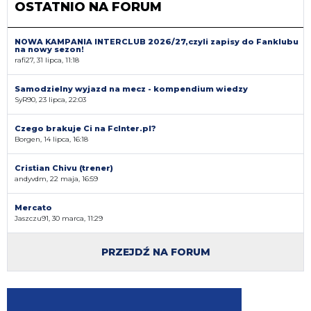
OSTATNIO NA FORUM
NOWA KAMPANIA INTERCLUB 2026/27,czyli zapisy do Fanklubu
na nowy sezon!
rafi27, 31 lipca, 11:18
Samodzielny wyjazd na mecz - kompendium wiedzy
SyR90, 23 lipca, 22:03
Czego brakuje Ci na FcInter.pl?
Borgen, 14 lipca, 16:18
Cristian Chivu (trener)
andyvdm, 22 maja, 16:59
Mercato
Jaszczu91, 30 marca, 11:29
PRZEJDŹ NA FORUM