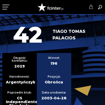
KLUB
42
DRUŻYNA
TIAGO TOMAS
PALACIOS
SERIE A
PUCHARY
Długość
Wzrost:
DLA TIFOSICH
kontraktu:
196
2029
SERWIS
Narodowość:
Pozycja:
Argentyńczyk
Obrońca
Poprzedni klub:
Data urodzenia:
CS
2003-04-28
Independiente