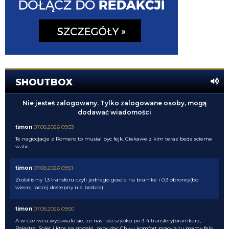
SHOUTBOX
Nie jesteś zalogowany. Tylko zalogowane osoby, mogą
dodawać wiadomości
timon
07.08.2026 09:53
Te negocjacje z Romero to musial byc fejk. Ciekawe z kim teraz beda scieme
walic
timon
07.08.2026 09:51
Zrobilismy 1,3 transferu czyli jednego goscia na bramke i 0,3 obroncy(bo
wiecej raczej dostepny nie bedzie)
timon
07.08.2026 09:50
A w czerwcu wydawalo sie, ze nasi ida szybko po 3-4 transfery(bramkarz,
Palestra, Solet i ktos na srodek), zeby dac Chivu komfort pracy a tu mamy fejk