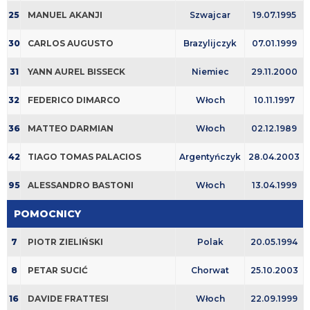
25
MANUEL AKANJI
Szwajcar
19.07.1995
30
CARLOS AUGUSTO
Brazylijczyk
07.01.1999
31
YANN AUREL BISSECK
Niemiec
29.11.2000
32
FEDERICO DIMARCO
Włoch
10.11.1997
36
MATTEO DARMIAN
Włoch
02.12.1989
42
TIAGO TOMAS PALACIOS
Argentyńczyk
28.04.2003
95
ALESSANDRO BASTONI
Włoch
13.04.1999
POMOCNICY
7
PIOTR ZIELIŃSKI
Polak
20.05.1994
8
PETAR SUCIĆ
Chorwat
25.10.2003
16
DAVIDE FRATTESI
Włoch
22.09.1999