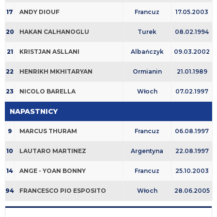
17
ANDY DIOUF
Francuz
17.05.2003
20
HAKAN CALHANOGLU
Turek
08.02.1994
21
KRISTJAN ASLLANI
Albańczyk
09.03.2002
22
HENRIKH MKHITARYAN
Ormianin
21.01.1989
23
NICOLO BARELLA
Włoch
07.02.1997
NAPASTNICY
9
MARCUS THURAM
Francuz
06.08.1997
10
LAUTARO MARTINEZ
Argentyna
22.08.1997
14
ANGE - YOAN BONNY
Francuz
25.10.2003
94
FRANCESCO PIO ESPOSITO
Włoch
28.06.2005