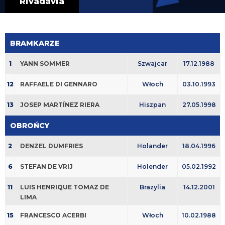
Rivadavia
BRAMKARZE
1
YANN SOMMER
Szwajcar
17.12.1988
12
RAFFAELE DI GENNARO
Włoch
03.10.1993
13
JOSEP MARTÍNEZ RIERA
Hiszpan
27.05.1998
OBROŃCY
2
DENZEL DUMFRIES
Holander
18.04.1996
6
STEFAN DE VRIJ
Holender
05.02.1992
11
LUIS HENRIQUE TOMAZ DE
Brazylia
14.12.2001
LIMA
15
FRANCESCO ACERBI
Włoch
10.02.1988